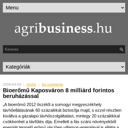
2009-04-04
Archív
No comments
Bioerőmű Kaposváron 8 milliárd forintos
beruházással
„A bioerőmű 2012 őszétől a somogyi megyeszékhely
távhőellátásának 60 százalékát biztosítja majd, s ezzel részben
kiváltva a gázalapú távhőszolgáltatást, mintegy 20 százalékkal
csökkenhet a távfűtés díja. Emellett a fás szárú növényekből
energiát termelő erőmű részben villamos-energiával is ellátja a