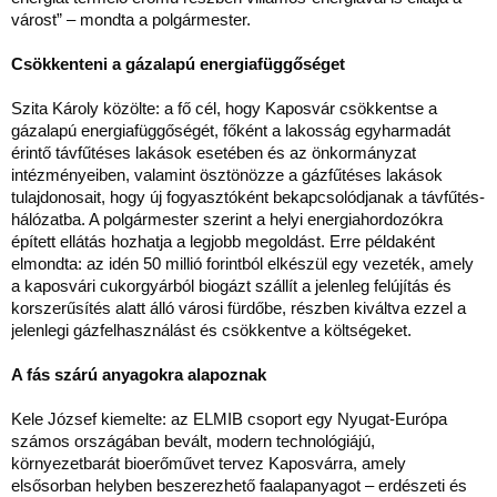
várost” – mondta a polgármester.
Csökkenteni a gázalapú energiafüggőséget
Szita Károly közölte: a fő cél, hogy Kaposvár csökkentse a
gázalapú energiafüggőségét, főként a lakosság egyharmadát
érintő távfűtéses lakások esetében és az önkormányzat
intézményeiben, valamint ösztönözze a gázfűtéses lakások
tulajdonosait, hogy új fogyasztóként bekapcsolódjanak a távfűtés-
hálózatba. A polgármester szerint a helyi energiahordozókra
épített ellátás hozhatja a legjobb megoldást. Erre példaként
elmondta: az idén 50 millió forintból elkészül egy vezeték, amely
a kaposvári cukorgyárból biogázt szállít a jelenleg felújítás és
korszerűsítés alatt álló városi fürdőbe, részben kiváltva ezzel a
jelenlegi gázfelhasználást és csökkentve a költségeket.
A fás szárú anyagokra alapoznak
Kele József kiemelte: az ELMIB csoport egy Nyugat-Európa
számos országában bevált, modern technológiájú,
környezetbarát bioerőművet tervez Kaposvárra, amely
elsősorban helyben beszerezhető faalapanyagot – erdészeti és