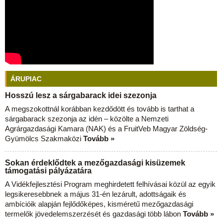
ÁRUPIAC
Hosszú lesz a sárgabarack idei szezonja
A megszokottnál korábban kezdődött és tovább is tarthat a
sárgabarack szezonja az idén – közölte a Nemzeti
Agrárgazdasági Kamara (NAK) és a FruitVeb Magyar Zöldség-
Gyümölcs Szakmaközi
Tovább »
Sokan érdeklődtek a mezőgazdasági kisüzemek
támogatási pályázatára
A Vidékfejlesztési Program meghirdetett felhívásai közül az egyik
legsikeresebbnek a május 31-én lezárult, adottságaik és
ambícióik alapján fejlődőképes, kisméretű mezőgazdasági
termelők jövedelemszerzését és gazdasági több lábon
Tovább »