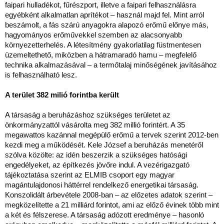
faipari hulladékot, fűrészport, illetve a faipari felhasználásra
egyébként alkalmatlan aprítékot – használ majd fel. Mint arról
beszámolt, a fás szárú anyagokra alapozó erőmű előnye más,
hagyományos erőművekkel szemben az alacsonyabb
környezetterhelés. A létesítmény gyakorlatilag füstmentesen
üzemeltethető, miközben a hátramaradó hamu – megfelelő
technika alkalmazásával – a termőtalaj minőségének javításához
is felhasználható lesz.
A terület 382 milió forintba került
A társaság a beruházáshoz szükséges területet az
önkormányzattól vásárolta meg 382 millió forintért. A 35
megawattos kazánnal megépülő erőmű a tervek szerint 2012-ben
kezdi meg a működését. Kele József a beruházás menetéről
szólva közölte: az idén beszerzik a szükséges hatósági
engedélyeket, az építkezés jövőre indul. A vezérigazgató
tájékoztatása szerint az ELMIB csoport egy magyar
magántulajdonosi háttérrel rendelkező energetikai társaság.
Konszolidált árbevétele 2008-ban – az előzetes adatok szerint –
megközelítette a 21 milliárd forintot, ami az előző évinek több mint
a két és félszerese. A társaság adózott eredménye – hasonló