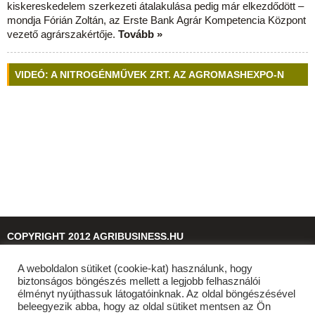
kiskereskedelem szerkezeti átalakulása pedig már elkezdődött –
mondja Fórián Zoltán, az Erste Bank Agrár Kompetencia Központ
vezető agrárszakértője.
Tovább »
VIDEÓ: A NITROGÉNMŰVEK ZRT. AZ AGROMASHEXPO-N
COPYRIGHT 2012 AGRIBUSINESS.HU
A weboldalon sütiket (cookie-kat) használunk, hogy
© 2026
agribusiness.hu
biztonságos böngészés mellett a legjobb felhasználói
élményt nyújthassuk látogatóinknak. Az oldal böngészésével
beleegyezik abba, hogy az oldal sütiket mentsen az Ön