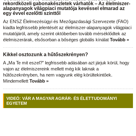
rekordközeli gabonakészletek várhatók – Az élelmiszer-
alapanyagok világpiaci mutatója kevéssel elmarad az
egy évvel ezelőtti szinttől
Az ENSZ Élelmezésügyi és Mezőgazdasági Szervezete (FAO)
kiadta legfrissebb jelentését az élelmiszer-alapanyagok világpiaci
mutatójáról, amely szerint októberben tovább mérséklődtek az
élelmiszerárak, elsősorban a bőséges globális kínálat
Tovább »
Kikkel osztozunk a hűtőszekrényen?
A „Ma Te mit eszel?” legfrissebb adásában azt járjuk körül, hogy
vajon az élelmiszereink mellett még kik laknak a
hűtőszekrényben, ha nem vagyunk elég körültekintőek.
Mindemellett
Tovább »
VIDEÓ: VÁR A MAGYAR AGRÁR- ÉS ÉLETTUDOMÁNYI
EGYETEM