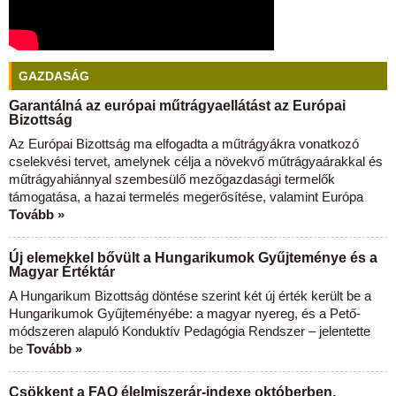
GAZDASÁG
Garantálná az európai műtrágyaellátást az Európai
Bizottság
Az Európai Bizottság ma elfogadta a műtrágyákra vonatkozó
cselekvési tervet, amelynek célja a növekvő műtrágyaárakkal és
műtrágyahiánnyal szembesülő mezőgazdasági termelők
támogatása, a hazai termelés megerősítése, valamint Európa
Tovább »
Új elemekkel bővült a Hungarikumok Gyűjteménye és a
Magyar Értéktár
A Hungarikum Bizottság döntése szerint két új érték került be a
Hungarikumok Gyűjteményébe: a magyar nyereg, és a Pető-
módszeren alapuló Konduktív Pedagógia Rendszer – jelentette
be
Tovább »
Csökkent a FAO élelmiszerár-indexe októberben,