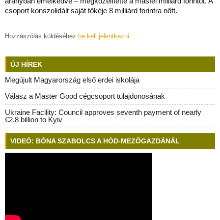
arányban emelkedve – megközelítette a másfél milliárd forintot. A
csoport konszolidált saját tőkéje 8 milliárd forintra nőtt.
Hozzászólás küldéséhez
be kell jelentkezni
.
ÚJ HÍREK
Megújult Magyarország első erdei iskolája
Válasz a Master Good cégcsoport tulajdonosának
Ukraine Facility: Council approves seventh payment of nearly
€2.8 billion to Kyiv
VIDEÓ: BÓNA SZABOLCS A HÓD-MEZŐGAZDÁNÁL