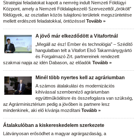
Stratégiai feladatokat kapott a nemrég indult Nemzeti Földügyi
Központ, amely a Nemzeti Földalapkezelő Szervezettől „örökölt”
földügyek, az osztatlan közös tulajdonú területek megszüntetése
mellett erdészeti feladatokkal, öntözéssel
Tovább »
A jövő már elkezdődött a Vitafortnál
„Megáll az ész! Ember és technológia” – Szédítő
hangulatban telt a Vitafort Első Takarmánygyártó
és Forgalmazó Zrt. partnereinek rendezett
szakmai napja az idén Dabason, az előadók
Tovább »
Minél több nyertes kell az agráriumban
A számos átalakulási és modernizációs
kihívással szembenéző agráriumban
együttműködésre és összefogásra van szükség,
az Agrárminisztérium pedig a jövőben is partnere lesz
mindenkinek, aki elő kívánja mozdítani
Tovább »
Átalakulóban a kiskereskedelem szerkezete
Látványosan erősödhet a magyar agrárgazdaság, a