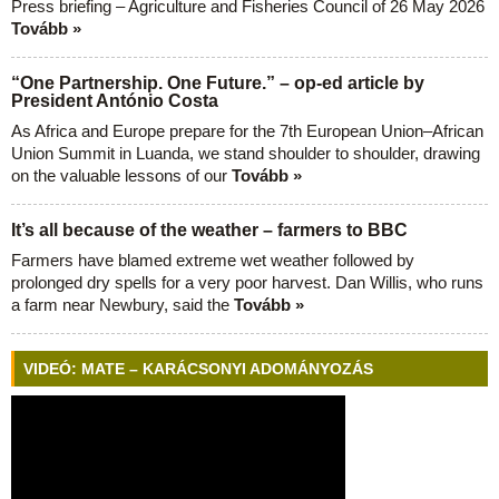
Press briefing – Agriculture and Fisheries Council of 26 May 2026
Tovább »
“One Partnership. One Future.” – op-ed article by
President António Costa
As Africa and Europe prepare for the 7th European Union–African
Union Summit in Luanda, we stand shoulder to shoulder, drawing
on the valuable lessons of our
Tovább »
It’s all because of the weather – farmers to BBC
Farmers have blamed extreme wet weather followed by
prolonged dry spells for a very poor harvest. Dan Willis, who runs
a farm near Newbury, said the
Tovább »
VIDEÓ: MATE – KARÁCSONYI ADOMÁNYOZÁS