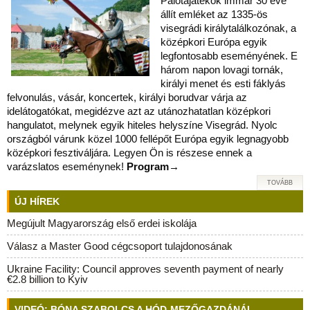
Palotajátékok immár 30 éve
állít emléket az 1335-ös
visegrádi királytalálkozónak, a
középkori Európa egyik
legfontosabb eseményének. E
három napon lovagi tornák,
királyi menet és esti fáklyás
felvonulás, vásár, koncertek, királyi borudvar várja az
idelátogatókat, megidézve azt az utánozhatatlan középkori
hangulatot, melynek egyik hiteles helyszíne Visegrád. Nyolc
országból várunk közel 1000 fellépőt Európa egyik legnagyobb
középkori fesztiváljára. Legyen Ön is részese ennek a
varázslatos eseménynek!
Program→
TOVÁBB
ÚJ HÍREK
Megújult Magyarország első erdei iskolája
Válasz a Master Good cégcsoport tulajdonosának
Ukraine Facility: Council approves seventh payment of nearly
€2.8 billion to Kyiv
VIDEÓ: BÓNA SZABOLCS A HÓD-MEZŐGAZDÁNÁL