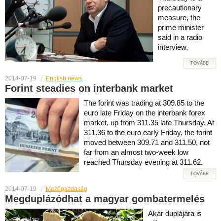
precautionary
measure, the
prime minister
said in a radio
interview.
TOVÁBB
2014-07-19
English news
Forint steadies on interbank market
The forint was trading at 309.85 to the
euro late Friday on the interbank forex
market, up from 311.35 late Thursday. At
311.36 to the euro early Friday, the forint
moved between 309.71 and 311.50, not
far from an almost two-week low
reached Thursday evening at 311.62.
TOVÁBB
2014-07-19
Mezőgazdaság
Megduplázódhat a magyar gombatermelés
Akár duplájára is