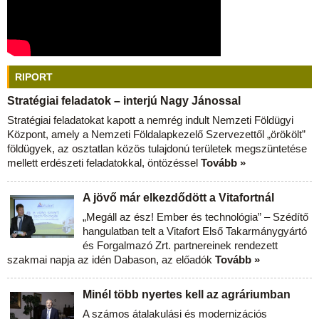
RIPORT
Stratégiai feladatok – interjú Nagy Jánossal
Stratégiai feladatokat kapott a nemrég indult Nemzeti Földügyi
Központ, amely a Nemzeti Földalapkezelő Szervezettől „örökölt”
földügyek, az osztatlan közös tulajdonú területek megszüntetése
mellett erdészeti feladatokkal, öntözéssel
Tovább »
A jövő már elkezdődött a Vitafortnál
„Megáll az ész! Ember és technológia” – Szédítő
hangulatban telt a Vitafort Első Takarmánygyártó
és Forgalmazó Zrt. partnereinek rendezett
szakmai napja az idén Dabason, az előadók
Tovább »
Minél több nyertes kell az agráriumban
A számos átalakulási és modernizációs