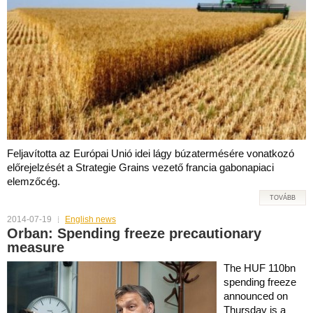
Feljavította az Európai Unió idei lágy búzatermésére vonatkozó
előrejelzését a Strategie Grains vezető francia gabonapiaci
elemzőcég.
TOVÁBB
2014-07-19
English news
Orban: Spending freeze precautionary
measure
The HUF 110bn
spending freeze
announced on
Thursday is a