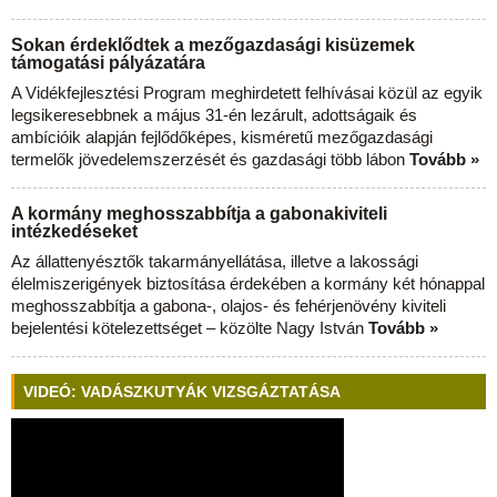
Sokan érdeklődtek a mezőgazdasági kisüzemek
támogatási pályázatára
A Vidékfejlesztési Program meghirdetett felhívásai közül az egyik
legsikeresebbnek a május 31-én lezárult, adottságaik és
ambícióik alapján fejlődőképes, kisméretű mezőgazdasági
termelők jövedelemszerzését és gazdasági több lábon
Tovább »
A kormány meghosszabbítja a gabonakiviteli
intézkedéseket
Az állattenyésztők takarmányellátása, illetve a lakossági
élelmiszerigények biztosítása érdekében a kormány két hónappal
meghosszabbítja a gabona-, olajos- és fehérjenövény kiviteli
bejelentési kötelezettséget – közölte Nagy István
Tovább »
VIDEÓ: VADÁSZKUTYÁK VIZSGÁZTATÁSA