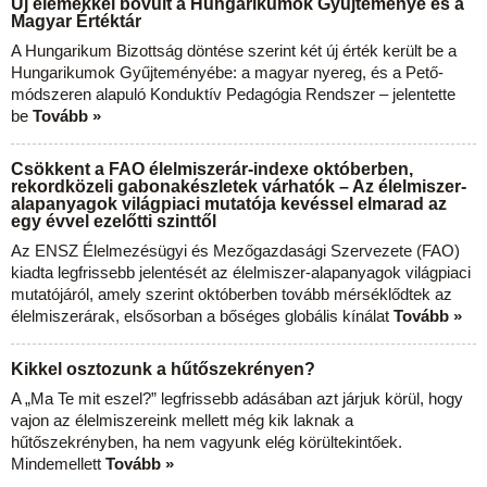
Új elemekkel bővült a Hungarikumok Gyűjteménye és a
Magyar Értéktár
A Hungarikum Bizottság döntése szerint két új érték került be a
Hungarikumok Gyűjteményébe: a magyar nyereg, és a Pető-
módszeren alapuló Konduktív Pedagógia Rendszer – jelentette
be
Tovább »
Csökkent a FAO élelmiszerár-indexe októberben,
rekordközeli gabonakészletek várhatók – Az élelmiszer-
alapanyagok világpiaci mutatója kevéssel elmarad az
egy évvel ezelőtti szinttől
Az ENSZ Élelmezésügyi és Mezőgazdasági Szervezete (FAO)
kiadta legfrissebb jelentését az élelmiszer-alapanyagok világpiaci
mutatójáról, amely szerint októberben tovább mérséklődtek az
élelmiszerárak, elsősorban a bőséges globális kínálat
Tovább »
Kikkel osztozunk a hűtőszekrényen?
A „Ma Te mit eszel?” legfrissebb adásában azt járjuk körül, hogy
vajon az élelmiszereink mellett még kik laknak a
hűtőszekrényben, ha nem vagyunk elég körültekintőek.
Mindemellett
Tovább »