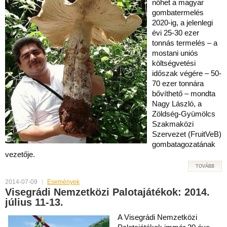
nőhet a magyar
gombatermelés
2020-ig, a jelenlegi
évi 25-30 ezer
tonnás termelés – a
mostani uniós
költségvetési
időszak végére – 50-
70 ezer tonnára
bővíthető – mondta
Nagy László, a
Zöldség-Gyümölcs
Szakmaközi
Szervezet (FruitVeB)
gombatagozatának
vezetője.
TOVÁBB
2014-07-09
Események
Visegrádi Nemzetközi Palotajátékok: 2014.
július 11-13.
A Visegrádi Nemzetközi