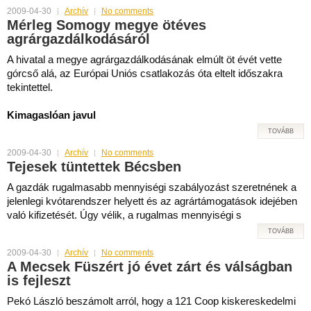
2009-04-30
Archív
No comments
Mérleg Somogy megye ötéves
agrárgazdálkodásáról
A hivatal a megye agrárgazdálkodásának elmúlt öt évét vette
górcső alá, az Európai Uniós csatlakozás óta eltelt időszakra
tekintettel.
Kimagaslóan javul
TOVÁBB
2009-04-30
Archív
No comments
Tejesek tüntettek Bécsben
A gazdák rugalmasabb mennyiségi szabályozást szeretnének a
jelenlegi kvótarendszer helyett és az agrártámogatások idejében
való kifizetését. Úgy vélik, a rugalmas mennyiségi s
TOVÁBB
2009-04-30
Archív
No comments
A Mecsek Füszért jó évet zárt és válságban
is fejleszt
Pekó László beszámolt arról, hogy a 121 Coop kiskereskedelmi