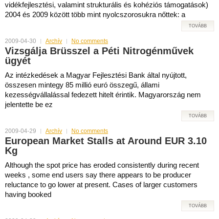
vidékfejlesztési, valamint strukturális és kohéziós támogatások)
2004 és 2009 között több mint nyolcszorosukra nőttek: a
TOVÁBB
2009-04-30
Archív
No comments
Vizsgálja Brüsszel a Péti Nitrogénművek
ügyét
Az intézkedések a Magyar Fejlesztési Bank által nyújtott,
összesen mintegy 85 millió euró összegű, állami
kezességvállalással fedezett hitelt érintik. Magyarország nem
jelentette be ez
TOVÁBB
2009-04-29
Archív
No comments
European Market Stalls at Around EUR 3.10
Kg
Although the spot price has eroded consistently during recent
weeks , some end users say there appears to be producer
reluctance to go lower at present. Cases of larger customers
having booked
TOVÁBB