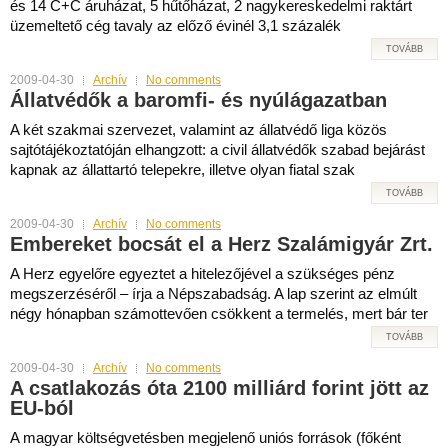
és 14 C+C áruházat, 5 hűtőházat, 2 nagykereskedelmi raktárt
üzemeltető cég tavaly az előző évinél 3,1 százalék
TOVÁBB
2009-04-30
Archív
No comments
Állatvédők a baromfi- és nyúlágazatban
A két szakmai szervezet, valamint az állatvédő liga közös
sajtótájékoztatóján elhangzott: a civil állatvédők szabad bejárást
kapnak az állattartó telepekre, illetve olyan fiatal szak
TOVÁBB
2009-04-30
Archív
No comments
Embereket bocsát el a Herz Szalámigyár Zrt.
A Herz egyelőre egyeztet a hitelezőjével a szükséges pénz
megszerzéséről – írja a Népszabadság. A lap szerint az elmúlt
négy hónapban számottevően csökkent a termelés, mert bár ter
TOVÁBB
2009-04-30
Archív
No comments
A csatlakozás óta 2100 milliárd forint jött az
EU-ból
A magyar költségvetésben megjelenő uniós források (főként