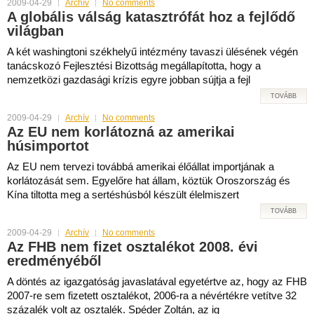
2009-04-29
Archív
No comments
A globális válság katasztrófát hoz a fejlődő
világban
A két washingtoni székhelyű intézmény tavaszi ülésének végén
tanácskozó Fejlesztési Bizottság megállapította, hogy a
nemzetközi gazdasági krízis egyre jobban sújtja a fejl
TOVÁBB
2009-04-29
Archív
No comments
Az EU nem korlátozná az amerikai
húsimportot
Az EU nem tervezi továbbá amerikai élőállat importjának a
korlátozását sem. Egyelőre hat állam, köztük Oroszország és
Kína tiltotta meg a sertéshúsból készült élelmiszert
TOVÁBB
2009-04-29
Archív
No comments
Az FHB nem fizet osztalékot 2008. évi
eredményéből
A döntés az igazgatóság javaslatával egyetértve az, hogy az FHB
2007-re sem fizetett osztalékot, 2006-ra a névértékre vetítve 32
százalék volt az osztalék. Spéder Zoltán, az ig