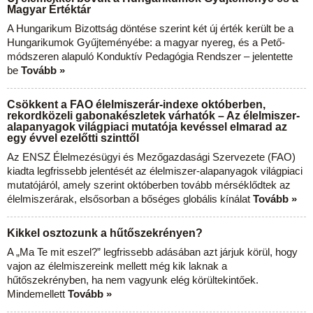
Magyar Értéktár
A Hungarikum Bizottság döntése szerint két új érték került be a
Hungarikumok Gyűjteményébe: a magyar nyereg, és a Pető-
módszeren alapuló Konduktív Pedagógia Rendszer – jelentette
be
Tovább »
Csökkent a FAO élelmiszerár-indexe októberben,
rekordközeli gabonakészletek várhatók – Az élelmiszer-
alapanyagok világpiaci mutatója kevéssel elmarad az
egy évvel ezelőtti szinttől
Az ENSZ Élelmezésügyi és Mezőgazdasági Szervezete (FAO)
kiadta legfrissebb jelentését az élelmiszer-alapanyagok világpiaci
mutatójáról, amely szerint októberben tovább mérséklődtek az
élelmiszerárak, elsősorban a bőséges globális kínálat
Tovább »
Kikkel osztozunk a hűtőszekrényen?
A „Ma Te mit eszel?” legfrissebb adásában azt járjuk körül, hogy
vajon az élelmiszereink mellett még kik laknak a
hűtőszekrényben, ha nem vagyunk elég körültekintőek.
Mindemellett
Tovább »