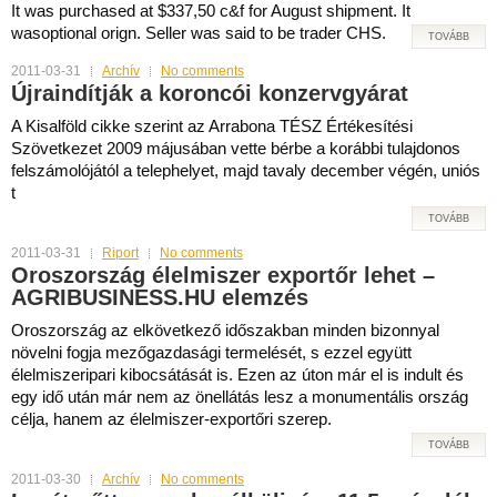
It was purchased at $337,50 c&f for August shipment. It
wasoptional orign. Seller was said to be trader CHS.
TOVÁBB
2011-03-31
Archív
No comments
Újraindítják a koroncói konzervgyárat
A Kisalföld cikke szerint az Arrabona TÉSZ Értékesítési
Szövetkezet 2009 májusában vette bérbe a korábbi tulajdonos
felszámolójától a telephelyet, majd tavaly december végén, uniós
t
TOVÁBB
2011-03-31
Riport
No comments
Oroszország élelmiszer exportőr lehet –
AGRIBUSINESS.HU elemzés
Oroszország az elkövetkező időszakban minden bizonnyal
növelni fogja mezőgazdasági termelését, s ezzel együtt
élelmiszeripari kibocsátását is. Ezen az úton már el is indult és
egy idő után már nem az önellátás lesz a monumentális ország
célja, hanem az élelmiszer-exportőri szerep.
TOVÁBB
2011-03-30
Archív
No comments