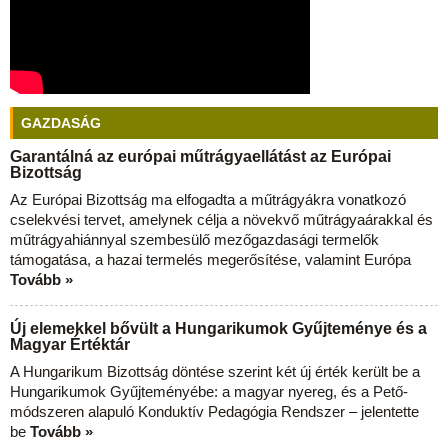
GAZDASÁG
Garantálná az európai műtrágyaellátást az Európai
Bizottság
Az Európai Bizottság ma elfogadta a műtrágyákra vonatkozó
cselekvési tervet, amelynek célja a növekvő műtrágyaárakkal és
műtrágyahiánnyal szembesülő mezőgazdasági termelők
támogatása, a hazai termelés megerősítése, valamint Európa
Tovább »
Új elemekkel bővült a Hungarikumok Gyűjteménye és a
Magyar Értéktár
A Hungarikum Bizottság döntése szerint két új érték került be a
Hungarikumok Gyűjteményébe: a magyar nyereg, és a Pető-
módszeren alapuló Konduktív Pedagógia Rendszer – jelentette
be
Tovább »