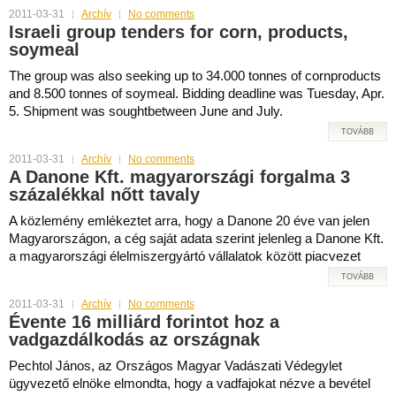
2011-03-31
Archív
No comments
Israeli group tenders for corn, products,
soymeal
The group was also seeking up to 34.000 tonnes of cornproducts
and 8.500 tonnes of soymeal. Bidding deadline was Tuesday, Apr.
5. Shipment was soughtbetween June and July.
TOVÁBB
2011-03-31
Archív
No comments
A Danone Kft. magyarországi forgalma 3
százalékkal nőtt tavaly
A közlemény emlékeztet arra, hogy a Danone 20 éve van jelen
Magyarországon, a cég saját adata szerint jelenleg a Danone Kft.
a magyarországi élelmiszergyártó vállalatok között piacvezet
TOVÁBB
2011-03-31
Archív
No comments
Évente 16 milliárd forintot hoz a
vadgazdálkodás az országnak
Pechtol János, az Országos Magyar Vadászati Védegylet
ügyvezető elnöke elmondta, hogy a vadfajokat nézve a bevétel