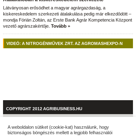
Látványosan erősödhet a magyar agrárgazdaság, a
kiskereskedelem szerkezeti átalakulása pedig már elkezdődött –
mondja Fórián Zoltán, az Erste Bank Agrár Kompetencia Központ
vezető agrárszakértője.
Tovább »
VIDEÓ: A NITROGÉNMŰVEK ZRT. AZ AGROMASHEXPO-N
COPYRIGHT 2012 AGRIBUSINESS.HU
© 2026
agribusiness.hu
A weboldalon sütiket (cookie-kat) használunk, hogy
biztonságos böngészés mellett a legjobb felhasználói