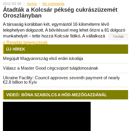
2011-03-30
Archív
No comments
Átadták a Kolcsár pékség cukrászüzemét
Oroszlányban
A társaság korábban két, egymástól 16 kilométerre lévő
telephelyen dolgozott. A bővítéssel meg lehet őrizni a 81 dolgozó
munkahelyét – tette hozzá Kolcsár Ildikó. A vállalkozá
TOVÁBB
«
Rėgebbi bejegyzėsek
ÚJ HÍREK
Megújult Magyarország első erdei iskolája
Válasz a Master Good cégcsoport tulajdonosának
Ukraine Facility: Council approves seventh payment of nearly
€2.8 billion to Kyiv
VIDEÓ: BÓNA SZABOLCS A HÓD-MEZŐGAZDÁNÁL