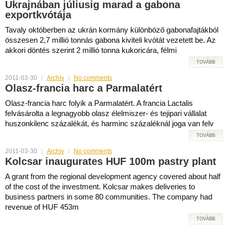
Ukrajnában júliusig marad a gabona
exportkvótája
Tavaly októberben az ukrán kormány különböző gabonafajtákból
összesen 2,7 millió tonnás gabona kiviteli kvótát vezetett be. Az
akkori döntés szerint 2 millió tonna kukoricára, félmi
TOVÁBB
2011-03-30
Archív
No comments
Olasz-francia harc a Parmalatért
Olasz-francia harc folyik a Parmalatért. A francia Lactalis
felvásárolta a legnagyobb olasz élelmiszer- és tejipari vállalat
huszonkilenc százalékát, és harminc százaléknál joga van felv
TOVÁBB
2011-03-30
Archív
No comments
Kolcsar inaugurates HUF 100m pastry plant
A grant from the regional development agency covered about half
of the cost of the investment. Kolcsar makes deliveries to
business partners in some 80 communities. The company had
revenue of HUF 453m
TOVÁBB