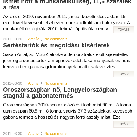
Ismét nőtt a munkanélküliség, 11,5 százalék
a ráta
Az előző, 2010. november 2011. január közötti időszakban 15
ezer fővel kevesebb, 474 ezer munkanélkülit tartottak nyilván. A
munkanélküliségi ráta 2010. február-április óta nem v
TOVÁBB
2011-03-30
Archív
No comments
Sertéstartók és megoldási kísérletek
Sákán Antal, az MSSZ elnöke a demonstrálók előtt kijelentette:
jelenleg a sertéstartók a megnövekedett takarmányárak és más
kedvezőtlen gazdasági körülmények miatt csak vesztes
TOVÁBB
2011-03-30
Archív
No comments
Oroszországban nő, Lengyelországban
stagnál a gabonatermés
Oroszországban 2010-ben az előző évi több mint 90 millió tonna
után csupán 60,9 millió tonna, vagyis 37,3 százalékkal kevesebb
gabona termett a hosszú és nagyon forró aszály miatt. Ezé
TOVÁBB
2011-03-30
Archív
No comments