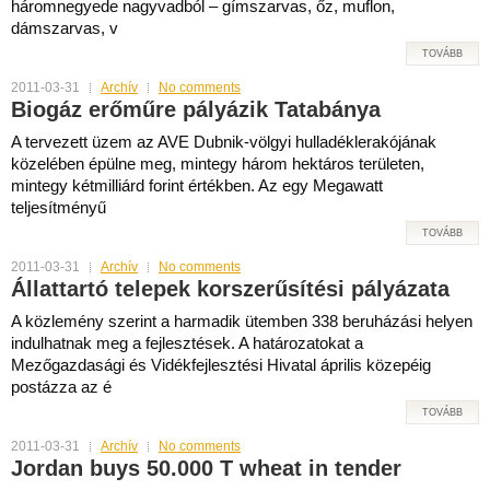
háromnegyede nagyvadból – gímszarvas, őz, muflon,
dámszarvas, v
TOVÁBB
2011-03-31
Archív
No comments
Biogáz erőműre pályázik Tatabánya
A tervezett üzem az AVE Dubnik-völgyi hulladéklerakójának
közelében épülne meg, mintegy három hektáros területen,
mintegy kétmilliárd forint értékben. Az egy Megawatt
teljesítményű
TOVÁBB
2011-03-31
Archív
No comments
Állattartó telepek korszerűsítési pályázata
A közlemény szerint a harmadik ütemben 338 beruházási helyen
indulhatnak meg a fejlesztések. A határozatokat a
Mezőgazdasági és Vidékfejlesztési Hivatal április közepéig
postázza az é
TOVÁBB
2011-03-31
Archív
No comments
Jordan buys 50.000 T wheat in tender