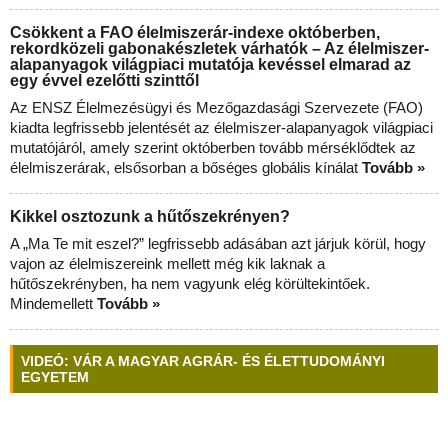
Csökkent a FAO élelmiszerár-indexe októberben,
rekordközeli gabonakészletek várhatók – Az élelmiszer-
alapanyagok világpiaci mutatója kevéssel elmarad az
egy évvel ezelőtti szinttől
Az ENSZ Élelmezésügyi és Mezőgazdasági Szervezete (FAO)
kiadta legfrissebb jelentését az élelmiszer-alapanyagok világpiaci
mutatójáról, amely szerint októberben tovább mérséklődtek az
élelmiszerárak, elsősorban a bőséges globális kínálat
Tovább »
Kikkel osztozunk a hűtőszekrényen?
A „Ma Te mit eszel?” legfrissebb adásában azt járjuk körül, hogy
vajon az élelmiszereink mellett még kik laknak a
hűtőszekrényben, ha nem vagyunk elég körültekintőek.
Mindemellett
Tovább »
VIDEÓ: VÁR A MAGYAR AGRÁR- ÉS ÉLETTUDOMÁNYI
EGYETEM