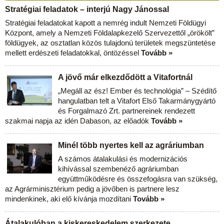
Stratégiai feladatok – interjú Nagy Jánossal
Stratégiai feladatokat kapott a nemrég indult Nemzeti Földügyi
Központ, amely a Nemzeti Földalapkezelő Szervezettől „örökölt”
földügyek, az osztatlan közös tulajdonú területek megszüntetése
mellett erdészeti feladatokkal, öntözéssel
Tovább »
A jövő már elkezdődött a Vitafortnál
„Megáll az ész! Ember és technológia” – Szédítő
hangulatban telt a Vitafort Első Takarmánygyártó
és Forgalmazó Zrt. partnereinek rendezett
szakmai napja az idén Dabason, az előadók
Tovább »
Minél több nyertes kell az agráriumban
A számos átalakulási és modernizációs
kihívással szembenéző agráriumban
együttműködésre és összefogásra van szükség,
az Agrárminisztérium pedig a jövőben is partnere lesz
mindenkinek, aki elő kívánja mozdítani
Tovább »
Átalakulóban a kiskereskedelem szerkezete