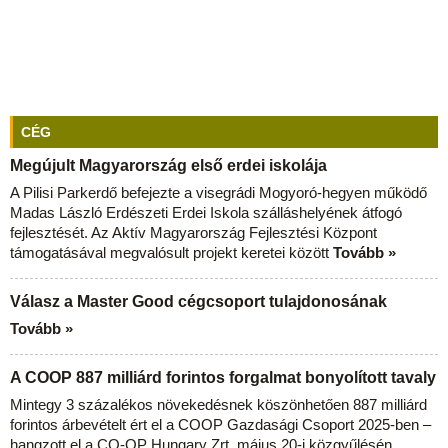
CÉG
Megújult Magyarország első erdei iskolája
A Pilisi Parkerdő befejezte a visegrádi Mogyoró-hegyen működő
Madas László Erdészeti Erdei Iskola szálláshelyének átfogó
fejlesztését. Az Aktív Magyarország Fejlesztési Központ
támogatásával megvalósult projekt keretei között
Tovább »
Válasz a Master Good cégcsoport tulajdonosának
Tovább »
A COOP 887 milliárd forintos forgalmat bonyolított tavaly
Mintegy 3 százalékos növekedésnek köszönhetően 887 milliárd
forintos árbevételt ért el a COOP Gazdasági Csoport 2025-ben –
hangzott el a CO-OP Hungary Zrt. május 20-i közgyűlésén.