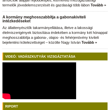
ambícióik alapján fejlődőképes, kisméretű mezőgazdasági
termelők jövedelemszerzését és gazdasági több lábon
Tovább »
A kormány meghosszabbítja a gabonakiviteli
intézkedéseket
Az állattenyésztők takarmányellátása, illetve a lakossági
élelmiszerigények biztosítása érdekében a kormány két hónappal
meghosszabbítja a gabona-, olajos- és fehérjenövény kiviteli
bejelentési kötelezettséget – közölte Nagy István
Tovább »
VIDEÓ: VADÁSZKUTYÁK VIZSGÁZTATÁSA
RIPORT