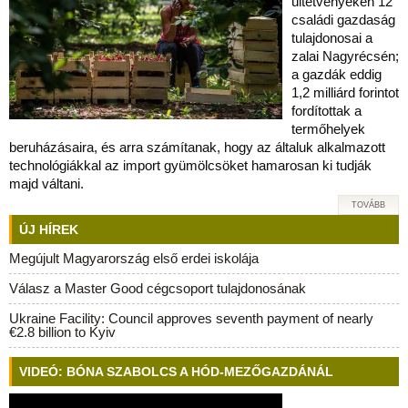
ültetvényeken 12
családi gazdaság
tulajdonosai a
zalai Nagyrécsén;
a gazdák eddig
1,2 milliárd forintot
fordítottak a
termőhelyek
beruházásaira, és arra számítanak, hogy az általuk alkalmazott
technológiákkal az import gyümölcsöket hamarosan ki tudják
majd váltani.
TOVÁBB
ÚJ HÍREK
Megújult Magyarország első erdei iskolája
Válasz a Master Good cégcsoport tulajdonosának
Ukraine Facility: Council approves seventh payment of nearly
€2.8 billion to Kyiv
VIDEÓ: BÓNA SZABOLCS A HÓD-MEZŐGAZDÁNÁL