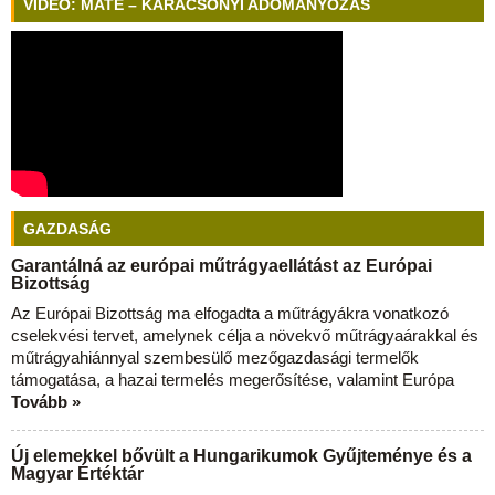
VIDEÓ: MATE – KARÁCSONYI ADOMÁNYOZÁS
GAZDASÁG
Garantálná az európai műtrágyaellátást az Európai
Bizottság
Az Európai Bizottság ma elfogadta a műtrágyákra vonatkozó
cselekvési tervet, amelynek célja a növekvő műtrágyaárakkal és
műtrágyahiánnyal szembesülő mezőgazdasági termelők
támogatása, a hazai termelés megerősítése, valamint Európa
Tovább »
Új elemekkel bővült a Hungarikumok Gyűjteménye és a
Magyar Értéktár