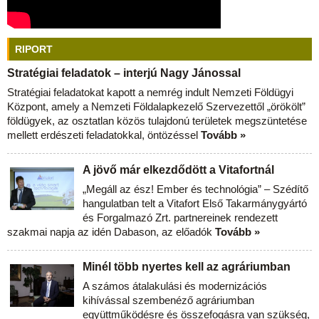
RIPORT
Stratégiai feladatok – interjú Nagy Jánossal
Stratégiai feladatokat kapott a nemrég indult Nemzeti Földügyi
Központ, amely a Nemzeti Földalapkezelő Szervezettől „örökölt”
földügyek, az osztatlan közös tulajdonú területek megszüntetése
mellett erdészeti feladatokkal, öntözéssel
Tovább »
A jövő már elkezdődött a Vitafortnál
„Megáll az ész! Ember és technológia” – Szédítő
hangulatban telt a Vitafort Első Takarmánygyártó
és Forgalmazó Zrt. partnereinek rendezett
szakmai napja az idén Dabason, az előadók
Tovább »
Minél több nyertes kell az agráriumban
A számos átalakulási és modernizációs
kihívással szembenéző agráriumban
együttműködésre és összefogásra van szükség,