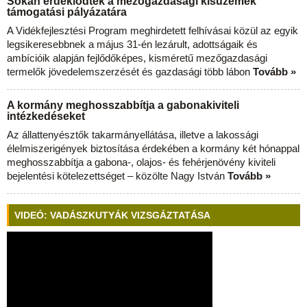
Sokan érdeklődtek a mezőgazdasági kisüzemek
támogatási pályázatára
A Vidékfejlesztési Program meghirdetett felhívásai közül az egyik
legsikeresebbnek a május 31-én lezárult, adottságaik és
ambícióik alapján fejlődőképes, kisméretű mezőgazdasági
termelők jövedelemszerzését és gazdasági több lábon
Tovább »
A kormány meghosszabbítja a gabonakiviteli
intézkedéseket
Az állattenyésztők takarmányellátása, illetve a lakossági
élelmiszerigények biztosítása érdekében a kormány két hónappal
meghosszabbítja a gabona-, olajos- és fehérjenövény kiviteli
bejelentési kötelezettséget – közölte Nagy István
Tovább »
VIDEÓ: VADÁSZKUTYÁK VIZSGÁZTATÁSA