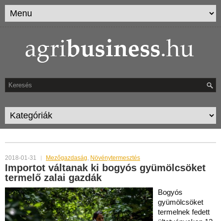
MONTHLY ARCHIVES:
JANUÁR 2018
2018-01-31
Mezőgazdaság
,
Növénytermesztés
Importot váltanak ki bogyós gyümölcsöket
termelő zalai gazdák
Bogyós
gyümölcsöket
termelnek fedett