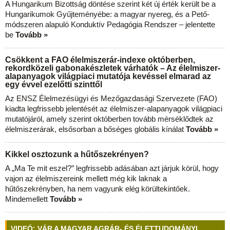
A Hungarikum Bizottság döntése szerint két új érték került be a
Hungarikumok Gyűjteményébe: a magyar nyereg, és a Pető-
módszeren alapuló Konduktív Pedagógia Rendszer – jelentette
be
Tovább »
Csökkent a FAO élelmiszerár-indexe októberben,
rekordközeli gabonakészletek várhatók – Az élelmiszer-
alapanyagok világpiaci mutatója kevéssel elmarad az
egy évvel ezelőtti szinttől
Az ENSZ Élelmezésügyi és Mezőgazdasági Szervezete (FAO)
kiadta legfrissebb jelentését az élelmiszer-alapanyagok világpiaci
mutatójáról, amely szerint októberben tovább mérséklődtek az
élelmiszerárak, elsősorban a bőséges globális kínálat
Tovább »
Kikkel osztozunk a hűtőszekrényen?
A „Ma Te mit eszel?” legfrissebb adásában azt járjuk körül, hogy
vajon az élelmiszereink mellett még kik laknak a
hűtőszekrényben, ha nem vagyunk elég körültekintőek.
Mindemellett
Tovább »
VIDEÓ: VÁR A MAGYAR AGRÁR- ÉS ÉLETTUDOMÁNYI