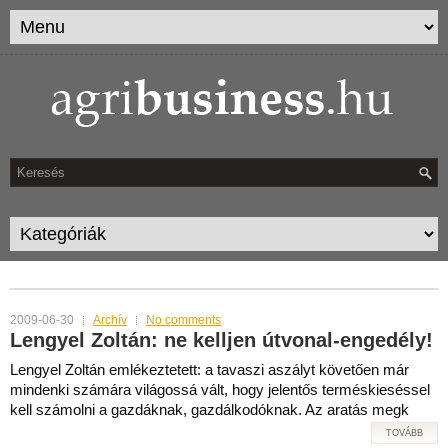
MONTHLY ARCHIVES:
JÚNIUS 2009
2009-06-30
Archív
No comments
Lengyel Zoltán: ne kelljen útvonal-engedély!
Lengyel Zoltán emlékeztetett: a tavaszi aszályt követően már
mindenki számára világossá vált, hogy jelentős terméskieséssel
kell számolni a gazdáknak, gazdálkodóknak. Az aratás megk
TOVÁBB