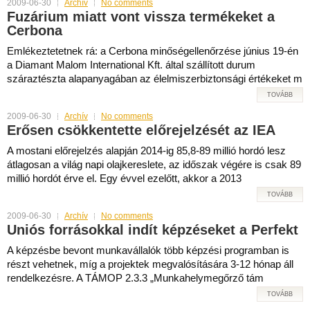
2009-06-30
Archív
No comments
Fuzárium miatt vont vissza termékeket a
Cerbona
Emlékeztetetnek rá: a Cerbona minőségellenőrzése június 19-én
a Diamant Malom International Kft. által szállított durum
száraztészta alapanyagában az élelmiszerbiztonsági értékeket m
TOVÁBB
2009-06-30
Archív
No comments
Erősen csökkentette előrejelzését az IEA
A mostani előrejelzés alapján 2014-ig 85,8-89 millió hordó lesz
átlagosan a világ napi olajkereslete, az időszak végére is csak 89
millió hordót érve el. Egy évvel ezelőtt, akkor a 2013
TOVÁBB
2009-06-30
Archív
No comments
Uniós forrásokkal indít képzéseket a Perfekt
A képzésbe bevont munkavállalók több képzési programban is
részt vehetnek, míg a projektek megvalósítására 3-12 hónap áll
rendelkezésre. A TÁMOP 2.3.3 „Munkahelymegőrző tám
TOVÁBB