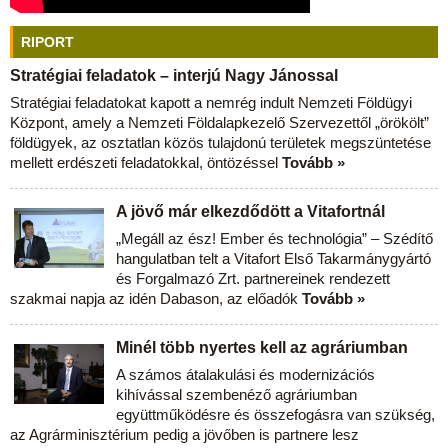
RIPORT
Stratégiai feladatok – interjú Nagy Jánossal
Stratégiai feladatokat kapott a nemrég indult Nemzeti Földügyi
Központ, amely a Nemzeti Földalapkezelő Szervezettől „örökölt”
földügyek, az osztatlan közös tulajdonú területek megszüntetése
mellett erdészeti feladatokkal, öntözéssel
Tovább »
A jövő már elkezdődött a Vitafortnál
„Megáll az ész! Ember és technológia” – Szédítő
hangulatban telt a Vitafort Első Takarmánygyártó
és Forgalmazó Zrt. partnereinek rendezett
szakmai napja az idén Dabason, az előadók
Tovább »
Minél több nyertes kell az agráriumban
A számos átalakulási és modernizációs
kihívással szembenéző agráriumban
együttműködésre és összefogásra van szükség,
az Agrárminisztérium pedig a jövőben is partnere lesz