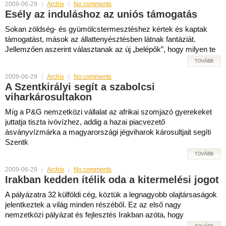
2009-06-29
Archív
No comments
Esély az induláshoz az uniós támogatás
Sokan zöldség- és gyümölcstermesztéshez kértek és kaptak
támogatást, mások az állattenyésztésben látnak fantáziát.
Jellemzően aszerint választanak az új „belépők”, hogy milyen te
TOVÁBB
2009-06-29
Archív
No comments
A Szentkirályi segít a szabolcsi
viharkárosultakon
Míg a P&G nemzetközi vállalat az afrikai szomjazó gyerekeket
juttatja tiszta ivóvízhez, addig a hazai piacvezető
ásványvízmárka a magyarországi jégviharok károsultjait segíti
Szentk
TOVÁBB
2009-06-29
Archív
No comments
Irakban kedden ítélik oda a kitermelési jogot
A pályázatra 32 külföldi cég, köztük a legnagyobb olajtársaságok
jelentkeztek a világ minden részéből. Ez az első nagy
nemzetközi pályázat és fejlesztés Irakban azóta, hogy