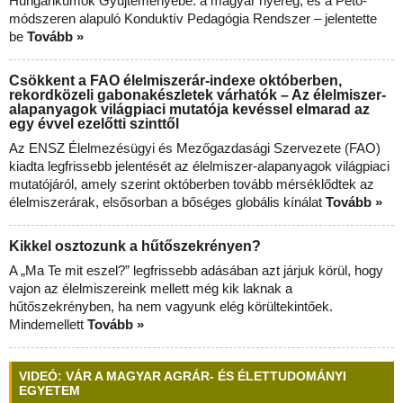
Hungarikumok Gyűjteményébe: a magyar nyereg, és a Pető-
módszeren alapuló Konduktív Pedagógia Rendszer – jelentette
be
Tovább »
Csökkent a FAO élelmiszerár-indexe októberben,
rekordközeli gabonakészletek várhatók – Az élelmiszer-
alapanyagok világpiaci mutatója kevéssel elmarad az
egy évvel ezelőtti szinttől
Az ENSZ Élelmezésügyi és Mezőgazdasági Szervezete (FAO)
kiadta legfrissebb jelentését az élelmiszer-alapanyagok világpiaci
mutatójáról, amely szerint októberben tovább mérséklődtek az
élelmiszerárak, elsősorban a bőséges globális kínálat
Tovább »
Kikkel osztozunk a hűtőszekrényen?
A „Ma Te mit eszel?” legfrissebb adásában azt járjuk körül, hogy
vajon az élelmiszereink mellett még kik laknak a
hűtőszekrényben, ha nem vagyunk elég körültekintőek.
Mindemellett
Tovább »
VIDEÓ: VÁR A MAGYAR AGRÁR- ÉS ÉLETTUDOMÁNYI
EGYETEM