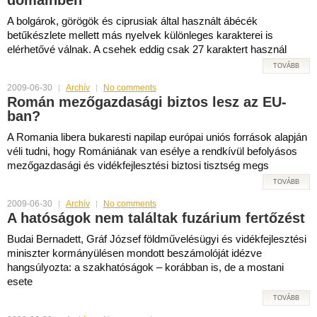
domainben
A bolgárok, görögök és ciprusiak által használt ábécék
betűkészlete mellett más nyelvek különleges karakterei is
elérhetővé válnak. A csehek eddig csak 27 karaktert használ
TOVÁBB
2009-06-30
Archív
No comments
Román mezőgazdasági biztos lesz az EU-
ban?
A Romania libera bukaresti napilap európai uniós források alapján
véli tudni, hogy Romániának van esélye a rendkívül befolyásos
mezőgazdasági és vidékfejlesztési biztosi tisztség megs
TOVÁBB
2009-06-30
Archív
No comments
A hatóságok nem találtak fuzárium fertőzést
Budai Bernadett, Gráf József földművelésügyi és vidékfejlesztési
miniszter kormányülésen mondott beszámolóját idézve
hangsúlyozta: a szakhatóságok – korábban is, de a mostani
esete
TOVÁBB