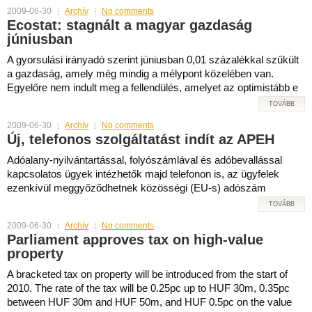
2009-06-30
Archív
No comments
Ecostat: stagnált a magyar gazdaság
júniusban
A gyorsulási irányadó szerint júniusban 0,01 százalékkal szűkült
a gazdaság, amely még mindig a mélypont közelében van.
Egyelőre nem indult meg a fellendülés, amelyet az optimistább e
TOVÁBB
2009-06-30
Archív
No comments
Új, telefonos szolgáltatást indít az APEH
Adóalany-nyilvántartással, folyószámlával és adóbevallással
kapcsolatos ügyek intézhetők majd telefonon is, az ügyfelek
ezenkívül meggyőződhetnek közösségi (EU-s) adószám
TOVÁBB
2009-06-30
Archív
No comments
Parliament approves tax on high-value
property
A bracketed tax on property will be introduced from the start of
2010. The rate of the tax will be 0.25pc up to HUF 30m, 0.35pc
between HUF 30m and HUF 50m, and HUF 0.5pc on the value