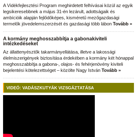
A Vidékfejlesztési Program meghirdetett felhívásai közül az egyik
legsikeresebbnek a május 31-én lezárult, adottságaik és
ambícióik alapján fejlődőképes, kisméretű mezőgazdasági
termelők jövedelemszerzését és gazdasági több lábon
Tovább »
A kormány meghosszabbítja a gabonakiviteli
intézkedéseket
Az állattenyésztők takarmányellátása, illetve a lakossági
élelmiszerigények biztosítása érdekében a kormány két hónappal
meghosszabbítja a gabona-, olajos- és fehérjenövény kiviteli
bejelentési kötelezettséget – közölte Nagy István
Tovább »
VIDEÓ: VADÁSZKUTYÁK VIZSGÁZTATÁSA