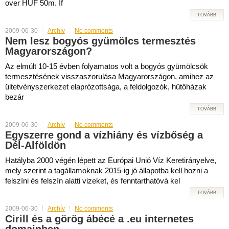
over HUF 50m. If
TOVÁBB
2009-06-30
Archív
No comments
Nem lesz bogyós gyümölcs termesztés
Magyarországon?
Az elmúlt 10-15 évben folyamatos volt a bogyós gyümölcsök
termesztésének visszaszorulása Magyarországon, amihez az
ültetvényszerkezet elaprózottsága, a feldolgozók, hűtőházak
bezár
TOVÁBB
2009-06-30
Archív
No comments
Egyszerre gond a vízhiány és vízbőség a
Dél-Alföldön
Hatályba 2000 végén lépett az Európai Unió Víz Keretirányelve,
mely szerint a tagállamoknak 2015-ig jó állapotba kell hozni a
felszíni és felszín alatti vizeket, és fenntarthatóvá kel
TOVÁBB
2009-06-30
Archív
No comments
Cirill és a görög ábécé a .eu internetes