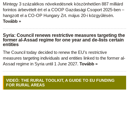
Mintegy 3 százalékos növekedésnek köszönhetően 887 milliárd
forintos árbevételt ért el a COOP Gazdasági Csoport 2025-ben –
hangzott el a CO-OP Hungary Zrt. május 20-i közgyűlésén.
Tovább »
Syria: Council renews restrictive measures targeting the
former al-Assad regime for one year and de-lists certain
entities
The Council today decided to renew the EU’s restrictive
measures targeting individuals and entities linked to the former al-
Assad regime in Syria until 1 June 2027.
Tovább »
VIDEÓ: THE RURAL TOOLKIT, A GUIDE TO EU FUNDING
FOR RURAL AREAS