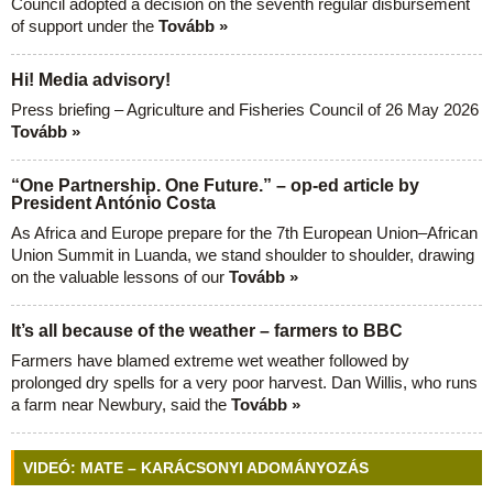
Council adopted a decision on the seventh regular disbursement
of support under the
Tovább »
Hi! Media advisory!
Press briefing – Agriculture and Fisheries Council of 26 May 2026
Tovább »
“One Partnership. One Future.” – op-ed article by
President António Costa
As Africa and Europe prepare for the 7th European Union–African
Union Summit in Luanda, we stand shoulder to shoulder, drawing
on the valuable lessons of our
Tovább »
It’s all because of the weather – farmers to BBC
Farmers have blamed extreme wet weather followed by
prolonged dry spells for a very poor harvest. Dan Willis, who runs
a farm near Newbury, said the
Tovább »
VIDEÓ: MATE – KARÁCSONYI ADOMÁNYOZÁS