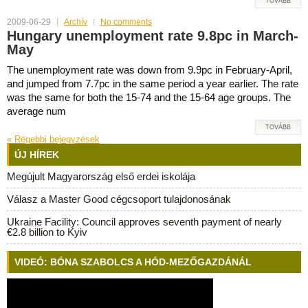
TOVÁBB
2009-06-29
Archív
No comments
Hungary unemployment rate 9.8pc in March-
May
The unemployment rate was down from 9.9pc in February-April,
and jumped from 7.7pc in the same period a year earlier. The rate
was the same for both the 15-74 and the 15-64 age groups. The
average num
TOVÁBB
«
Rėgebbi bejegyzėsek
ÚJ HÍREK
Megújult Magyarország első erdei iskolája
Válasz a Master Good cégcsoport tulajdonosának
Ukraine Facility: Council approves seventh payment of nearly
€2.8 billion to Kyiv
VIDEÓ: BÓNA SZABOLCS A HÓD-MEZŐGAZDÁNÁL