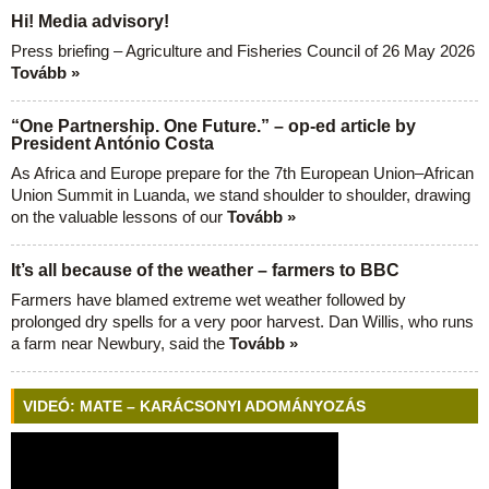
Hi! Media advisory!
Press briefing – Agriculture and Fisheries Council of 26 May 2026
Tovább »
“One Partnership. One Future.” – op-ed article by
President António Costa
As Africa and Europe prepare for the 7th European Union–African
Union Summit in Luanda, we stand shoulder to shoulder, drawing
on the valuable lessons of our
Tovább »
It’s all because of the weather – farmers to BBC
Farmers have blamed extreme wet weather followed by
prolonged dry spells for a very poor harvest. Dan Willis, who runs
a farm near Newbury, said the
Tovább »
VIDEÓ: MATE – KARÁCSONYI ADOMÁNYOZÁS