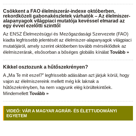
Csökkent a FAO élelmiszerár-indexe októberben,
rekordközeli gabonakészletek várhatók – Az élelmiszer-
alapanyagok világpiaci mutatója kevéssel elmarad az
egy évvel ezelőtti szinttől
Az ENSZ Élelmezésügyi és Mezőgazdasági Szervezete (FAO)
kiadta legfrissebb jelentését az élelmiszer-alapanyagok világpiaci
mutatójáról, amely szerint októberben tovább mérséklődtek az
élelmiszerárak, elsősorban a bőséges globális kínálat
Tovább »
Kikkel osztozunk a hűtőszekrényen?
A „Ma Te mit eszel?” legfrissebb adásában azt járjuk körül, hogy
vajon az élelmiszereink mellett még kik laknak a
hűtőszekrényben, ha nem vagyunk elég körültekintőek.
Mindemellett
Tovább »
VIDEÓ: VÁR A MAGYAR AGRÁR- ÉS ÉLETTUDOMÁNYI
EGYETEM