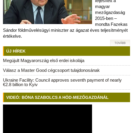
teljesített a
magyar
mezőgazdaság
2015-ben –
mondta Fazekas
Sándor földművelésügyi miniszter az ágazat éves teljesítményét
értékelve.
TOVÁBB
ÚJ HÍREK
Megújult Magyarország első erdei iskolája
Válasz a Master Good cégcsoport tulajdonosának
Ukraine Facility: Council approves seventh payment of nearly
€2.8 billion to Kyiv
VIDEÓ: BÓNA SZABOLCS A HÓD-MEZŐGAZDÁNÁL