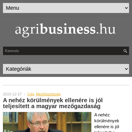
MONTHLY ARCHIVES:
DECEMBER 2015
2015-12-27
Cég
,
Mezőgazdaság
A nehéz körülmények ellenére is jól
teljesített a magyar mezőgazdaság
A nehéz
körülmények
ellenére is jól