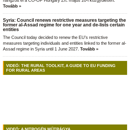
hangzott el a CO-OP Hungary Zrt. május 20-i közgyűlésén.
Tovább »
Syria: Council renews restrictive measures targeting the
former al-Assad regime for one year and de-lists certain
entities
The Council today decided to renew the EU’s restrictive
measures targeting individuals and entities linked to the former al-
Assad regime in Syria until 1 June 2027.
Tovább »
VIDEÓ: THE RURAL TOOLKIT, A GUIDE TO EU FUNDING
FOR RURAL AREAS
VIDEÓ: A NITROGÉN MŰTRÁGYA