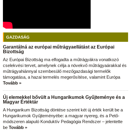
GAZDASÁG
Garantálná az európai műtrágyaellátást az Európai
Bizottság
Az Európai Bizottság ma elfogadta a műtrágyákra vonatkozó
cselekvési tervet, amelynek célja a növekvő műtrágyaárakkal és
műtrágyahiánnyal szembesülő mezőgazdasági termelők
támogatása, a hazai termelés megerősítése, valamint Európa
Tovább »
Új elemekkel bővült a Hungarikumok Gyűjteménye és a
Magyar Értéktár
A Hungarikum Bizottság döntése szerint két új érték került be a
Hungarikumok Gyűjteményébe: a magyar nyereg, és a Pető-
módszeren alapuló Konduktív Pedagógia Rendszer – jelentette
be
Tovább »