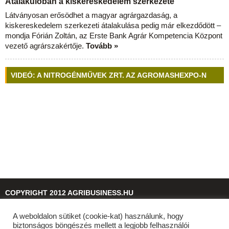
Átalakulóban a kiskereskedelem szerkezete
Látványosan erősödhet a magyar agrárgazdaság, a
kiskereskedelem szerkezeti átalakulása pedig már elkezdődött –
mondja Fórián Zoltán, az Erste Bank Agrár Kompetencia Központ
vezető agrárszakértője.
Tovább »
VIDEÓ: A NITROGÉNMŰVEK ZRT. AZ AGROMASHEXPO-N
COPYRIGHT 2012 AGRIBUSINESS.HU
A weboldalon sütiket (cookie-kat) használunk, hogy
© 2026
agribusiness.hu
biztonságos böngészés mellett a legjobb felhasználói