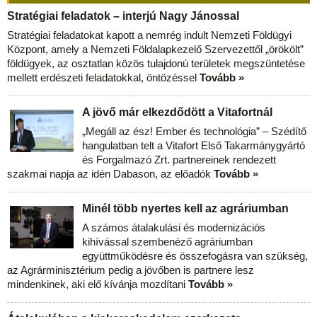
Stratégiai feladatok – interjú Nagy Jánossal
Stratégiai feladatokat kapott a nemrég indult Nemzeti Földügyi
Központ, amely a Nemzeti Földalapkezelő Szervezettől „örökölt”
földügyek, az osztatlan közös tulajdonú területek megszüntetése
mellett erdészeti feladatokkal, öntözéssel
Tovább »
A jövő már elkezdődött a Vitafortnál
„Megáll az ész! Ember és technológia” – Szédítő
hangulatban telt a Vitafort Első Takarmánygyártó
és Forgalmazó Zrt. partnereinek rendezett
szakmai napja az idén Dabason, az előadók
Tovább »
Minél több nyertes kell az agráriumban
A számos átalakulási és modernizációs
kihívással szembenéző agráriumban
együttműködésre és összefogásra van szükség,
az Agrárminisztérium pedig a jövőben is partnere lesz
mindenkinek, aki elő kívánja mozdítani
Tovább »