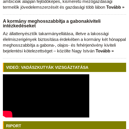
ambícióik alapján fejlődőképes, kisméretű mezőgazdasági
termelők jövedelemszerzését és gazdasági több lábon
Tovább »
A kormány meghosszabbítja a gabonakiviteli
intézkedéseket
Az állattenyésztők takarmányellátása, illetve a lakossági
élelmiszerigények biztosítása érdekében a kormány két hónappal
meghosszabbítja a gabona-, olajos- és fehérjenövény kiviteli
bejelentési kötelezettséget – közölte Nagy István
Tovább »
VIDEÓ: VADÁSZKUTYÁK VIZSGÁZTATÁSA
RIPORT