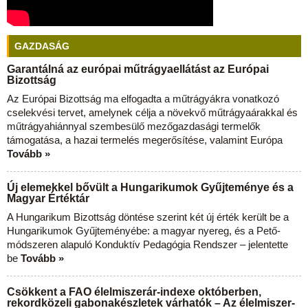
GAZDASÁG
Garantálná az európai műtrágyaellátást az Európai
Bizottság
Az Európai Bizottság ma elfogadta a műtrágyákra vonatkozó
cselekvési tervet, amelynek célja a növekvő műtrágyaárakkal és
műtrágyahiánnyal szembesülő mezőgazdasági termelők
támogatása, a hazai termelés megerősítése, valamint Európa
Tovább »
Új elemekkel bővült a Hungarikumok Gyűjteménye és a
Magyar Értéktár
A Hungarikum Bizottság döntése szerint két új érték került be a
Hungarikumok Gyűjteményébe: a magyar nyereg, és a Pető-
módszeren alapuló Konduktív Pedagógia Rendszer – jelentette
be
Tovább »
Csökkent a FAO élelmiszerár-indexe októberben,
rekordközeli gabonakészletek várhatók – Az élelmiszer-