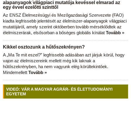
alapanyagok világpiaci mutatója kevéssel elmarad az
egy évvel ezelőtti szinttől
Az ENSZ Élelmezésügyi és Mezőgazdasági Szervezete (FAO)
kiadta legfrissebb jelentését az élelmiszer-alapanyagok világpiaci
mutatójáról, amely szerint októberben tovább mérséklődtek az
élelmiszerárak, elsősorban a bőséges globális kínálat
Tovább »
Kikkel osztozunk a hűtőszekrényen?
A „Ma Te mit eszel?” legfrissebb adásában azt járjuk körül, hogy
vajon az élelmiszereink mellett még kik laknak a
hűtőszekrényben, ha nem vagyunk elég körültekintőek.
Mindemellett
Tovább »
VIDEÓ: VÁR A MAGYAR AGRÁR- ÉS ÉLETTUDOMÁNYI
EGYETEM