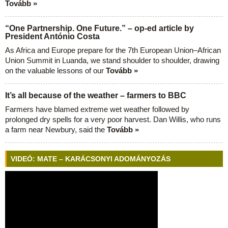
Tovább »
“One Partnership. One Future.” – op-ed article by
President António Costa
As Africa and Europe prepare for the 7th European Union–African
Union Summit in Luanda, we stand shoulder to shoulder, drawing
on the valuable lessons of our
Tovább »
It’s all because of the weather – farmers to BBC
Farmers have blamed extreme wet weather followed by
prolonged dry spells for a very poor harvest. Dan Willis, who runs
a farm near Newbury, said the
Tovább »
VIDEÓ: MATE – KARÁCSONYI ADOMÁNYOZÁS