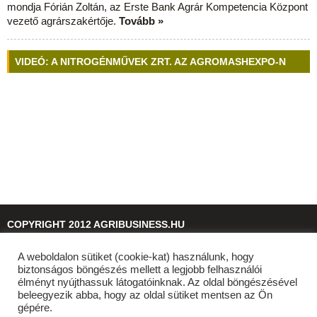
mondja Fórián Zoltán, az Erste Bank Agrár Kompetencia Központ
vezető agrárszakértője.
Tovább »
VIDEÓ: A NITROGÉNMŰVEK ZRT. AZ AGROMASHEXPO-N
COPYRIGHT 2012 AGRIBUSINESS.HU
A weboldalon sütiket (cookie-kat) használunk, hogy
© 2026
agribusiness.hu
biztonságos böngészés mellett a legjobb felhasználói
élményt nyújthassuk látogatóinknak. Az oldal böngészésével
beleegyezik abba, hogy az oldal sütiket mentsen az Ön
gépére.