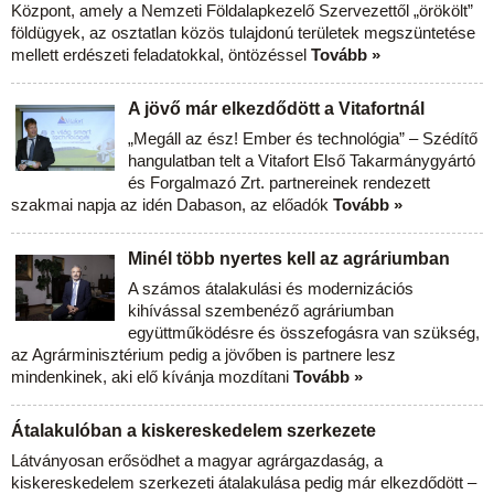
Központ, amely a Nemzeti Földalapkezelő Szervezettől „örökölt”
földügyek, az osztatlan közös tulajdonú területek megszüntetése
mellett erdészeti feladatokkal, öntözéssel
Tovább »
A jövő már elkezdődött a Vitafortnál
„Megáll az ész! Ember és technológia” – Szédítő
hangulatban telt a Vitafort Első Takarmánygyártó
és Forgalmazó Zrt. partnereinek rendezett
szakmai napja az idén Dabason, az előadók
Tovább »
Minél több nyertes kell az agráriumban
A számos átalakulási és modernizációs
kihívással szembenéző agráriumban
együttműködésre és összefogásra van szükség,
az Agrárminisztérium pedig a jövőben is partnere lesz
mindenkinek, aki elő kívánja mozdítani
Tovább »
Átalakulóban a kiskereskedelem szerkezete
Látványosan erősödhet a magyar agrárgazdaság, a
kiskereskedelem szerkezeti átalakulása pedig már elkezdődött –