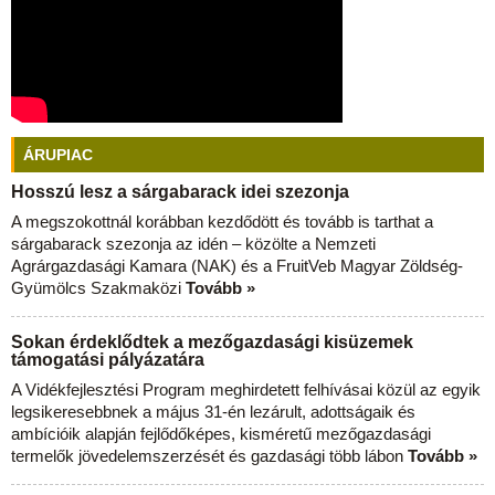
ÁRUPIAC
Hosszú lesz a sárgabarack idei szezonja
A megszokottnál korábban kezdődött és tovább is tarthat a
sárgabarack szezonja az idén – közölte a Nemzeti
Agrárgazdasági Kamara (NAK) és a FruitVeb Magyar Zöldség-
Gyümölcs Szakmaközi
Tovább »
Sokan érdeklődtek a mezőgazdasági kisüzemek
támogatási pályázatára
A Vidékfejlesztési Program meghirdetett felhívásai közül az egyik
legsikeresebbnek a május 31-én lezárult, adottságaik és
ambícióik alapján fejlődőképes, kisméretű mezőgazdasági
termelők jövedelemszerzését és gazdasági több lábon
Tovább »