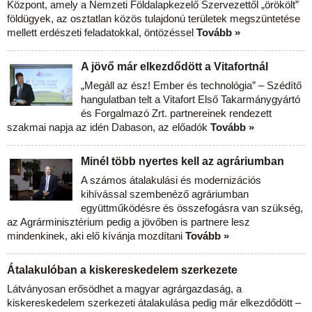
Központ, amely a Nemzeti Földalapkezelő Szervezettől „örökölt”
földügyek, az osztatlan közös tulajdonú területek megszüntetése
mellett erdészeti feladatokkal, öntözéssel
Tovább »
A jövő már elkezdődött a Vitafortnál
„Megáll az ész! Ember és technológia” – Szédítő
hangulatban telt a Vitafort Első Takarmánygyártó
és Forgalmazó Zrt. partnereinek rendezett
szakmai napja az idén Dabason, az előadók
Tovább »
Minél több nyertes kell az agráriumban
A számos átalakulási és modernizációs
kihívással szembenéző agráriumban
együttműködésre és összefogásra van szükség,
az Agrárminisztérium pedig a jövőben is partnere lesz
mindenkinek, aki elő kívánja mozdítani
Tovább »
Átalakulóban a kiskereskedelem szerkezete
Látványosan erősödhet a magyar agrárgazdaság, a
kiskereskedelem szerkezeti átalakulása pedig már elkezdődött –