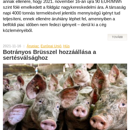
annak ellenére, hogy 2021. november 16-án újra 90 EUR/MWh
szint fölé emelkedett a földgáz nagykereskedelmi ára. A társaság
napi 4000 tonnás termelésével jelentős mennyiségű igényt tud
teljesíteni, ennek ellenére áruhiány léphet fel, amennyiben a
belföldi piac időben nem fedezi igényeit – derül ki a cég
közleményéből.
TOVÁBB
2021-11-16
Árupiac
,
Európai Unió
,
Hús
Botrányos Brüsszel hozzáállása a
sertésválsághoz