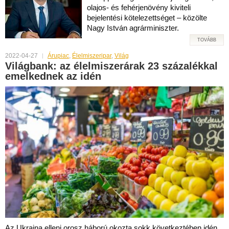
olajos- és fehérjenövény kiviteli
bejelentési kötelezettséget – közölte
Nagy István agrárminiszter.
TOVÁBB
2022-04-27
Árupiac
,
Élelmiszeripar
,
Világ
Világbank: az élelmiszerárak 23 százalékkal
emelkednek az idén
Az Ukrajna elleni orosz háború okozta sokk következtében idén