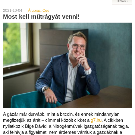
TOVÁBB
2021-10-04
Árupiac
,
Cég
Most kell műtrágyát venni!
A gázár már durvább, mint a bitcoin, és ennek mindannyian
megfizetjük az árát – címmel közölt cikket a
g7.hu
. A cikkben
nyilatkozik Bige Dávid, a Nitrogénművek igazgatóságának tagja,
aki felhívja a figyelmet: nem érdemes várniuk a gazdáknak a