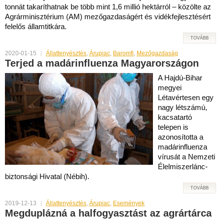
tonnát takaríthatnak be több mint 1,6 millió hektárról – közölte az
Agrárminisztérium (AM) mezőgazdaságért és vidékfejlesztésért
felelős államtitkára.
TOVÁBB
2020-01-15
Állattenyésztés
,
Árupiac
,
Baromfi
,
Mezőgazdaság
Terjed a madárinfluenza Magyarországon
A Hajdú-Bihar
megyei
Létavértesen egy
nagy létszámú,
kacsatartó
telepen is
azonosította a
madárinfluenza
vírusát a Nemzeti
Élelmiszerlánc-
biztonsági Hivatal (Nébih).
TOVÁBB
2019-12-13
Állattenyésztés
,
Árupiac
,
Események
Megduplázná a halfogyasztást az agrártárca