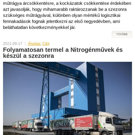
műtrágya árcsökkentésre, a kockázatok csökkentése érdekében
azt javasolják, hogy mihamarabb raktározzanak be a szezonra
szükséges műtrágyával, különben olyan mértékű logisztikai
fennakadások fognak jelentkezni az első negyedévben, ami
beláthatatlan következményekkel jár.
TOVÁBB
2021-09-17
Árupiac
,
Cég
Folyamatosan termel a Nitrogénművek és
készül a szezonra