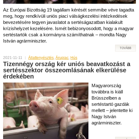
Az Európai Bizottság 19 tagállam kérését semmibe véve tagadta
meg, hogy rendkívüli uniós piaci válságkezelési intézkedések
bevezetésére tegyen javaslatot a sertéságazatban kialakult
krízishelyzet kezelésére. Ismét bebizonyosodott, hogy a magyar
sertéstartók csak a kormányra számíthatnak – mondta Nagy
István agrárminiszter.
TOVÁBB
2021-11-11
Állattenyésztés
,
Árupiac
,
Hús
Tizennégy ország kér uniós beavatkozást a
sertésszektor összeomlásának elkerülése
érdekében
Magyarország
továbbra is kiáll
Brüsszelben a
sertéstartó gazdák
mellett – jelentette ki
Nagy István
agrárminiszter.