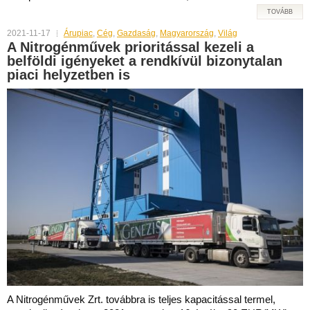
TOVÁBB
2021-11-17
Árupiac
,
Cég
,
Gazdaság
,
Magyarország
,
Világ
A Nitrogénművek prioritással kezeli a
belföldi igényeket a rendkívül bizonytalan
piaci helyzetben is
A Nitrogénművek Zrt. továbbra is teljes kapacitással termel,