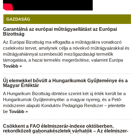
GAZDASÁG
Garantálná az európai műtrágyaellátást az Európai
Bizottság
Az Európai Bizottság ma elfogadta a műtrágyákra vonatkozó
cselekvési tervet, amelynek célja a növekvő műtrágyaárakkal és
műtrágyahiánnyal szembesülő mezőgazdasági termelők
támogatása, a hazai termelés megerősítése, valamint Európa
Tovább »
Új elemekkel bővült a Hungarikumok Gyűjteménye és a
Magyar Értéktár
A Hungarikum Bizottság döntése szerint két új érték került be a
Hungarikumok Gyűjteményébe: a magyar nyereg, és a Pető-
módszeren alapuló Konduktív Pedagógia Rendszer – jelentette
be
Tovább »
Csökkent a FAO élelmiszerár-indexe októberben,
rekordközeli gabonakészletek várhatók – Az élelmiszer-