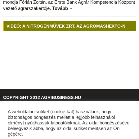
mondja Fórián Zoltán, az Erste Bank Agrár Kompetencia Központ
vezető agrárszakértője.
Tovább »
VIDEÓ: A NITROGÉNMŰVEK ZRT. AZ AGROMASHEXPO-N
COPYRIGHT 2012 AGRIBUSINESS.HU
A weboldalon sütiket (cookie-kat) használunk, hogy
© 2026
agribusiness.hu
biztonságos böngészés mellett a legjobb felhasználói
élményt nyújthassuk látogatóinknak. Az oldal böngészésével
beleegyezik abba, hogy az oldal sütiket mentsen az Ön
gépére.