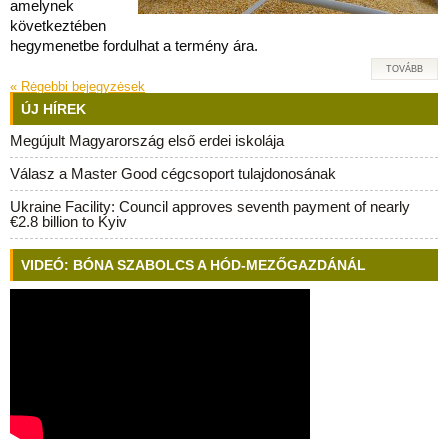
amelynek
következtében
hegymenetbe fordulhat a termény ára.
TOVÁBB
«
Rėgebbi bejegyzėsek
ÚJ HÍREK
Megújult Magyarország első erdei iskolája
Válasz a Master Good cégcsoport tulajdonosának
Ukraine Facility: Council approves seventh payment of nearly
€2.8 billion to Kyiv
VIDEÓ: BÓNA SZABOLCS A HÓD-MEZŐGAZDÁNÁL