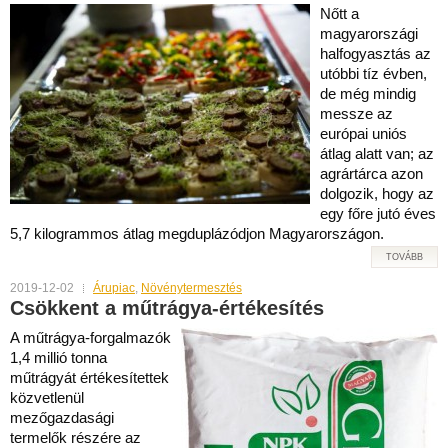
Nőtt a
magyarországi
halfogyasztás az
utóbbi tíz évben,
de még mindig
messze az
európai uniós
átlag alatt van; az
agrártárca azon
dolgozik, hogy az
egy főre jutó éves
5,7 kilogrammos átlag megduplázódjon Magyarországon.
TOVÁBB
2019-12-02
Árupiac
,
Növénytermesztés
Csökkent a műtrágya-értékesítés
A műtrágya-forgalmazók
1,4 millió tonna
műtrágyát értékesítettek
közvetlenül
mezőgazdasági
termelők részére az