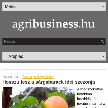
CATEGORY ARCHIVES:
ÁRUPIAC
2024-06-13
Árupiac
,
Mezőgazdaság
Hosszú lesz a sárgabarack idei szezonja
A megszokottnál
korábban
kezdődött és
tovább is tarthat a