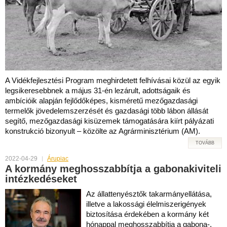
A Vidékfejlesztési Program meghirdetett felhívásai közül az egyik
legsikeresebbnek a május 31-én lezárult, adottságaik és
ambícióik alapján fejlődőképes, kisméretű mezőgazdasági
termelők jövedelemszerzését és gazdasági több lábon állását
segítő, mezőgazdasági kisüzemek támogatására kiírt pályázati
konstrukció bizonyult – közölte az Agrárminisztérium (AM).
TOVÁBB
2022-04-29
Árupiac
A kormány meghosszabbítja a gabonakiviteli
intézkedéseket
Az állattenyésztők takarmányellátása,
illetve a lakossági élelmiszerigények
biztosítása érdekében a kormány két
hónappal meghosszabbítja a gabona-,