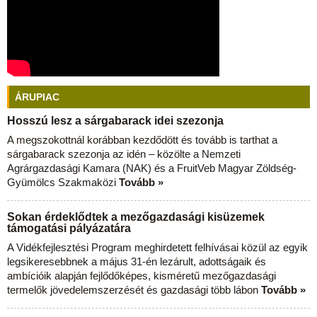
ÁRUPIAC
Hosszú lesz a sárgabarack idei szezonja
A megszokottnál korábban kezdődött és tovább is tarthat a
sárgabarack szezonja az idén – közölte a Nemzeti
Agrárgazdasági Kamara (NAK) és a FruitVeb Magyar Zöldség-
Gyümölcs Szakmaközi
Tovább »
Sokan érdeklődtek a mezőgazdasági kisüzemek
támogatási pályázatára
A Vidékfejlesztési Program meghirdetett felhívásai közül az egyik
legsikeresebbnek a május 31-én lezárult, adottságaik és
ambícióik alapján fejlődőképes, kisméretű mezőgazdasági
termelők jövedelemszerzését és gazdasági több lábon
Tovább »