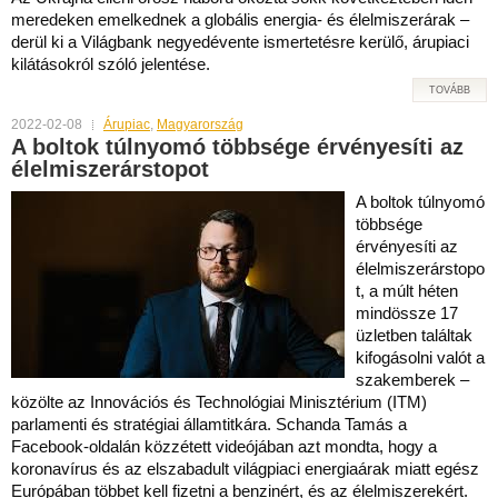
meredeken emelkednek a globális energia- és élelmiszerárak –
derül ki a Világbank negyedévente ismertetésre kerülő, árupiaci
kilátásokról szóló jelentése.
TOVÁBB
2022-02-08
Árupiac
,
Magyarország
A boltok túlnyomó többsége érvényesíti az
élelmiszerárstopot
A boltok túlnyomó
többsége
érvényesíti az
élelmiszerárstopo
t, a múlt héten
mindössze 17
üzletben találtak
kifogásolni valót a
szakemberek –
közölte az Innovációs és Technológiai Minisztérium (ITM)
parlamenti és stratégiai államtitkára. Schanda Tamás a
Facebook-oldalán közzétett videójában azt mondta, hogy a
koronavírus és az elszabadult világpiaci energiaárak miatt egész
Európában többet kell fizetni a benzinért, és az élelmiszerekért.