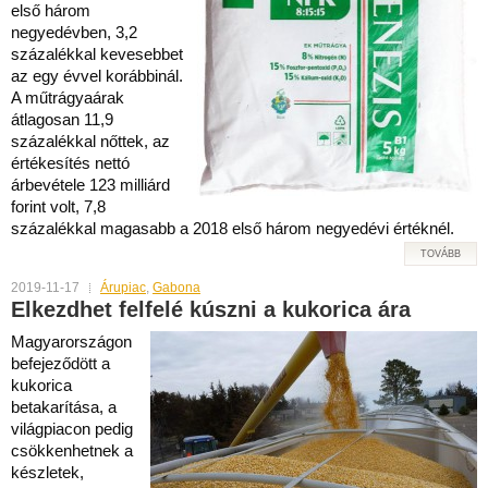
első három
negyedévben, 3,2
százalékkal kevesebbet
az egy évvel korábbinál.
A műtrágyaárak
átlagosan 11,9
százalékkal nőttek, az
értékesítés nettó
árbevétele 123 milliárd
forint volt, 7,8
százalékkal magasabb a 2018 első három negyedévi értéknél.
TOVÁBB
2019-11-17
Árupiac
,
Gabona
Elkezdhet felfelé kúszni a kukorica ára
Magyarországon
befejeződött a
kukorica
betakarítása, a
világpiacon pedig
csökkenhetnek a
készletek,