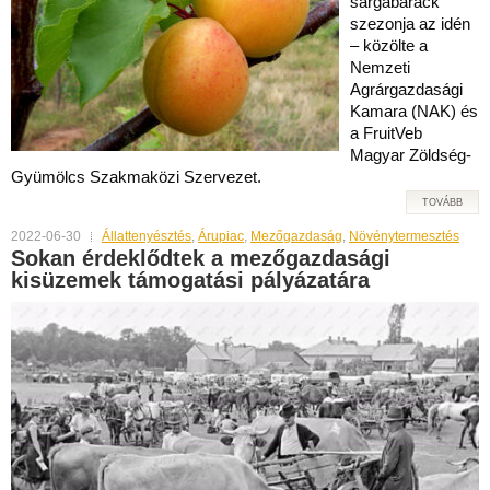
sárgabarack
szezonja az idén
– közölte a
Nemzeti
Agrárgazdasági
Kamara (NAK) és
a FruitVeb
Magyar Zöldség-
Gyümölcs Szakmaközi Szervezet.
TOVÁBB
2022-06-30
Állattenyésztés
,
Árupiac
,
Mezőgazdaság
,
Növénytermesztés
Sokan érdeklődtek a mezőgazdasági
kisüzemek támogatási pályázatára