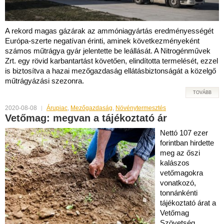
A rekord magas gázárak az ammóniagyártás eredményességét
Európa-szerte negatívan érinti, aminek következményeként
számos műtrágya gyár jelentette be leállását. A Nitrogénművek
Zrt. egy rövid karbantartást követően, elindította termelését, ezzel
is biztosítva a hazai mezőgazdaság ellátásbiztonságát a közelgő
műtrágyázási szezonra.
TOVÁBB
2020-08-08
Árupiac
,
Mezőgazdaság
,
Növénytermesztés
Vetőmag: megvan a tájékoztató ár
Nettó 107 ezer
forintban hirdette
meg az őszi
kalászos
vetőmagokra
vonatkozó,
tonnánkénti
tájékoztató árat a
Vetőmag
Szövetség