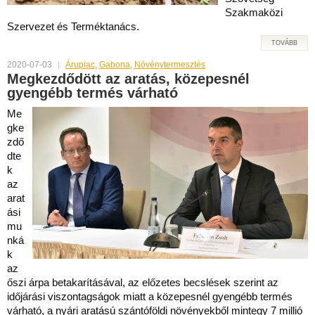
Szakmaközi
Szervezet és Terméktanács.
TOVÁBB
2020-07-03
Árupiac
,
Gabona
,
Növénytermesztés
Megkezdődött az aratás, közepesnél
gyengébb termés várható
Me
gke
zdő
dte
k
az
arat
ási
mu
nká
k
az
őszi árpa betakarításával, az előzetes becslések szerint az
időjárási viszontagságok miatt a közepesnél gyengébb termés
várható, a nyári aratású szántóföldi növényekből mintegy 7 millió