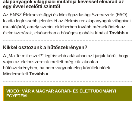
alapanyagok világpiaci mutatója kevéssel elmarad az
egy évvel ezelőtti szinttől
Az ENSZ Élelmezésügyi és Mezőgazdasági Szervezete (FAO)
kiadta legfrissebb jelentését az élelmiszer-alapanyagok világpiaci
mutatójáról, amely szerint októberben tovább mérséklődtek az
élelmiszerárak, elsősorban a bőséges globális kínálat
Tovább »
Kikkel osztozunk a hűtőszekrényen?
A „Ma Te mit eszel?” legfrissebb adásában azt járjuk körül, hogy
vajon az élelmiszereink mellett még kik laknak a
hűtőszekrényben, ha nem vagyunk elég körültekintőek.
Mindemellett
Tovább »
VIDEÓ: VÁR A MAGYAR AGRÁR- ÉS ÉLETTUDOMÁNYI
EGYETEM