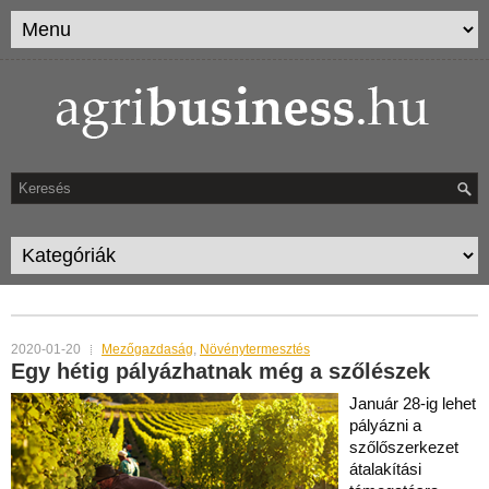
MONTHLY ARCHIVES:
JANUÁR 2020
2020-01-20
Mezőgazdaság
,
Növénytermesztés
Egy hétig pályázhatnak még a szőlészek
Január 28-ig lehet
pályázni a
szőlőszerkezet
átalakítási