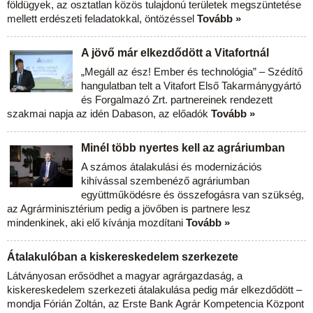
földügyek, az osztatlan közös tulajdonú területek megszüntetése
mellett erdészeti feladatokkal, öntözéssel
Tovább »
A jövő már elkezdődött a Vitafortnál
„Megáll az ész! Ember és technológia” – Szédítő
hangulatban telt a Vitafort Első Takarmánygyártó
és Forgalmazó Zrt. partnereinek rendezett
szakmai napja az idén Dabason, az előadók
Tovább »
Minél több nyertes kell az agráriumban
A számos átalakulási és modernizációs
kihívással szembenéző agráriumban
együttműködésre és összefogásra van szükség,
az Agrárminisztérium pedig a jövőben is partnere lesz
mindenkinek, aki elő kívánja mozdítani
Tovább »
Átalakulóban a kiskereskedelem szerkezete
Látványosan erősödhet a magyar agrárgazdaság, a
kiskereskedelem szerkezeti átalakulása pedig már elkezdődött –
mondja Fórián Zoltán, az Erste Bank Agrár Kompetencia Központ