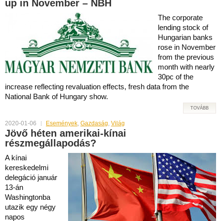
up in November – NBH
The corporate
lending stock of
Hungarian banks
rose in November
from the previous
month with nearly
30pc of the
increase reflecting revaluation effects, fresh data from the
National Bank of Hungary show.
TOVÁBB
2020-01-06
Események
,
Gazdaság
,
Világ
Jövő héten amerikai-kínai
részmegállapodás?
A kínai
kereskedelmi
delegáció január
13-án
Washingtonba
utazik egy négy
napos