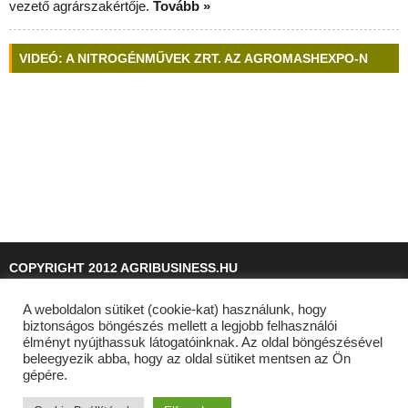
vezető agrárszakértője.
Tovább »
VIDEÓ: A NITROGÉNMŰVEK ZRT. AZ AGROMASHEXPO-N
COPYRIGHT 2012 AGRIBUSINESS.HU
A weboldalon sütiket (cookie-kat) használunk, hogy
© 2026
agribusiness.hu
biztonságos böngészés mellett a legjobb felhasználói
élményt nyújthassuk látogatóinknak. Az oldal böngészésével
beleegyezik abba, hogy az oldal sütiket mentsen az Ön
gépére.