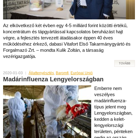
Az elkövetkező két évben egy 4-5 milliárd forint közötti értékű,
koncentrátum és tápgyártással kapcsolatos beruházást hajt
végre, a fejlesztés tervezett átadásakor éppen 40 éves
működéséhez érkező, dabasi Vitafort Első Takarmánygyártó és
Forgalmazó Zrt. – mondta Kulik Zoltán, a társaság
vezérigazgatója.
TOVÁBB
2020-01-03
Állattenyésztés
,
Baromfi
,
Európai Unió
Madárinfluenza Lengyelországban
Emberre nem
veszélyes
madárinfluenza-
típus jelent meg
Lengyelországban,
kedden a kelet-
lengyelországi
területen, pénteken
pedig az ország