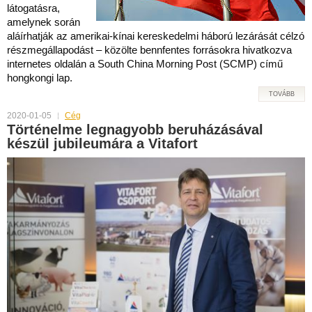
látogatásra,
amelynek során
aláírhatják az amerikai-kínai kereskedelmi háború lezárását célzó
részmegállapodást – közölte bennfentes forrásokra hivatkozva
internetes oldalán a South China Morning Post (SCMP) című
hongkongi lap.
TOVÁBB
2020-01-05
Cég
Történelme legnagyobb beruházásával
készül jubileumára a Vitafort