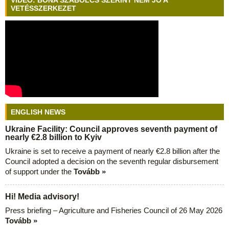
VIDEÓ: BÓNA SZABOLCS SZERINT NEM JÓ A
VETÉSSZERKEZET
ENGLISH NEWS
Ukraine Facility: Council approves seventh payment of
nearly €2.8 billion to Kyiv
Ukraine is set to receive a payment of nearly €2.8 billion after the
Council adopted a decision on the seventh regular disbursement
of support under the
Tovább »
Hi! Media advisory!
Press briefing – Agriculture and Fisheries Council of 26 May 2026
Tovább »