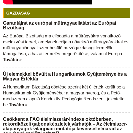
GAZDASÁG
Garantálná az európai műtrágyaellátást az Európai
Bizottság
Az Európai Bizottság ma elfogadta a műtrágyákra vonatkozó
cselekvési tervet, amelynek célja a növekvő műtrágyaárakkal és
műtrágyahiánnyal szembesülő mezőgazdasági termelők
támogatása, a hazai termelés megerősítése, valamint Európa
Tovább »
Új elemekkel bővült a Hungarikumok Gyűjteménye és a
Magyar Értéktár
A Hungarikum Bizottság döntése szerint két új érték került be a
Hungarikumok Gyűjteményébe: a magyar nyereg, és a Pető-
módszeren alapuló Konduktív Pedagógia Rendszer – jelentette
be
Tovább »
Csökkent a FAO élelmiszerár-indexe októberben,
rekordközeli gabonakészletek várhatók – Az élelmiszer-
alapanyagok világpiaci mutatója kevéssel elmarad az