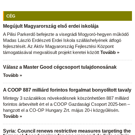
CÉG
Megújult Magyarország első erdei iskolája
A Pilisi Parkerdő befejezte a visegrádi Mogyoró-hegyen működő
Madas László Erdészeti Erdei Iskola szálláshelyének átfogó
fejlesztését. Az Aktív Magyarország Fejlesztési Központ
támogatásával megvalósult projekt keretei között
Tovább »
Válasz a Master Good cégcsoport tulajdonosának
Tovább »
A COOP 887 milliárd forintos forgalmat bonyolított tavaly
Mintegy 3 százalékos növekedésnek köszönhetően 887 milliárd
forintos árbevételt ért el a COOP Gazdasági Csoport 2025-ben –
hangzott el a CO-OP Hungary Zrt. május 20-i közgyűlésén.
Tovább »
Syria: Council renews restrictive measures targeting the