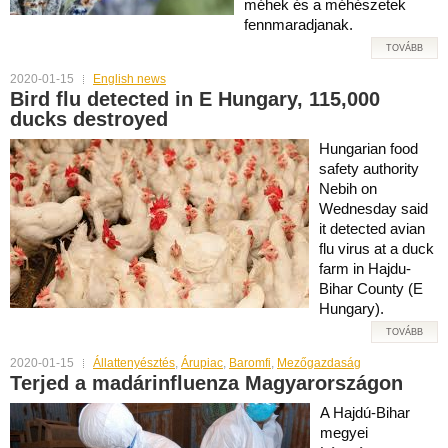
méhek és a méhészetek
fennmaradjanak.
TOVÁBB
2020-01-15
English news
Bird flu detected in E Hungary, 115,000
ducks destroyed
Hungarian food
safety authority
Nebih on
Wednesday said
it detected avian
flu virus at a duck
farm in Hajdu-
Bihar County (E
Hungary).
TOVÁBB
2020-01-15
Állattenyésztés
,
Árupiac
,
Baromfi
,
Mezőgazdaság
Terjed a madárinfluenza Magyarországon
A Hajdú-Bihar
megyei