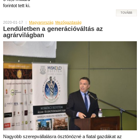
forintot tett ki.
TOVÁBB
2020-01-17
Magyarország
,
Mezőgazdaság
Lendületben a generációváltás az
agrárvilágban
Nagyobb szerepvállalásra ösztönözné a fiatal gazdákat az