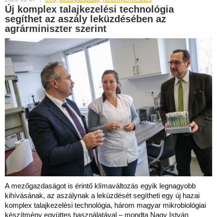
Új komplex talajkezelési technológia
segíthet az aszály leküzdésében az
agrárminiszter szerint
A mezőgazdaságot is érintő klímaváltozás egyik legnagyobb
kihívásának, az aszálynak a leküzdését segítheti egy új hazai
komplex talajkezelési technológia, három magyar mikrobiológiai
készítmény együttes használatával – mondta Nagy István