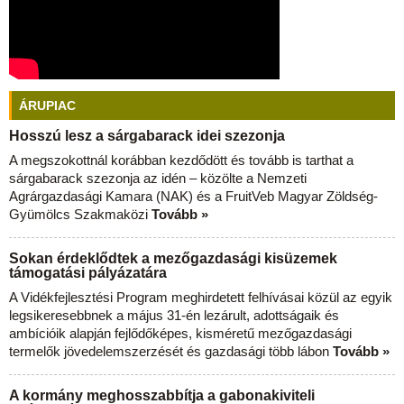
ÁRUPIAC
Hosszú lesz a sárgabarack idei szezonja
A megszokottnál korábban kezdődött és tovább is tarthat a
sárgabarack szezonja az idén – közölte a Nemzeti
Agrárgazdasági Kamara (NAK) és a FruitVeb Magyar Zöldség-
Gyümölcs Szakmaközi
Tovább »
Sokan érdeklődtek a mezőgazdasági kisüzemek
támogatási pályázatára
A Vidékfejlesztési Program meghirdetett felhívásai közül az egyik
legsikeresebbnek a május 31-én lezárult, adottságaik és
ambícióik alapján fejlődőképes, kisméretű mezőgazdasági
termelők jövedelemszerzését és gazdasági több lábon
Tovább »
A kormány meghosszabbítja a gabonakiviteli