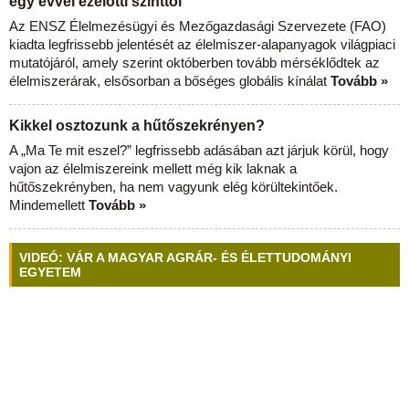
egy évvel ezelőtti szinttől
Az ENSZ Élelmezésügyi és Mezőgazdasági Szervezete (FAO)
kiadta legfrissebb jelentését az élelmiszer-alapanyagok világpiaci
mutatójáról, amely szerint októberben tovább mérséklődtek az
élelmiszerárak, elsősorban a bőséges globális kínálat
Tovább »
Kikkel osztozunk a hűtőszekrényen?
A „Ma Te mit eszel?” legfrissebb adásában azt járjuk körül, hogy
vajon az élelmiszereink mellett még kik laknak a
hűtőszekrényben, ha nem vagyunk elég körültekintőek.
Mindemellett
Tovább »
VIDEÓ: VÁR A MAGYAR AGRÁR- ÉS ÉLETTUDOMÁNYI
EGYETEM