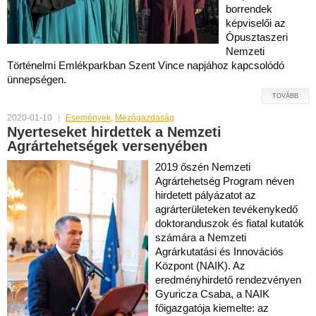
borrendek
képviselői az
Ópusztaszeri
Nemzeti
Történelmi Emlékparkban Szent Vince napjához kapcsolódó
ünnepségen.
TOVÁBB
2020-01-10
Események
,
Mezőgazdaság
Nyerteseket hirdettek a Nemzeti
Agrártehetségek versenyében
2019 őszén Nemzeti
Agrártehetség Program néven
hirdetett pályázatot az
agrárterületeken tevékenykedő
doktoranduszok és fiatal kutatók
számára a Nemzeti
Agrárkutatási és Innovációs
Központ (NAIK). Az
eredményhirdető rendezvényen
Gyuricza Csaba, a NAIK
főigazgatója kiemelte: az