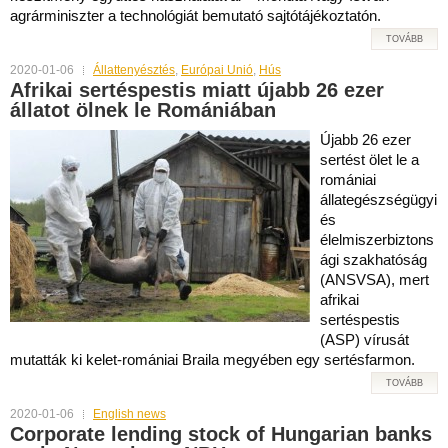
agrárminiszter a technológiát bemutató sajtótájékoztatón.
TOVÁBB
2020-01-06
Állattenyésztés
,
Európai Unió
,
Hús
Afrikai sertéspestis miatt újabb 26 ezer
állatot ölnek le Romániában
Újabb 26 ezer
sertést ölet le a
romániai
állategészségügyi
és
élelmiszerbiztons
ági szakhatóság
(ANSVSA), mert
afrikai
sertéspestis
(ASP) vírusát
mutatták ki kelet-romániai Braila megyében egy sertésfarmon.
TOVÁBB
2020-01-06
English news
Corporate lending stock of Hungarian banks