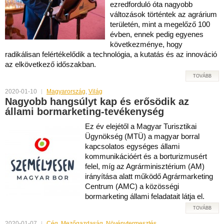
ezredforduló óta nagyobb
változások történtek az agrárium
területén, mint a megelőző 100
évben, ennek pedig egyenes
következménye, hogy
radikálisan felértékelődik a technológia, a kutatás és az innováció
az elkövetkező időszakban.
TOVÁBB
2020-01-10
Magyarország
,
Világ
Nagyobb hangsúlyt kap és erősödik az
állami bormarketing-tevékenység
Ez év elejétől a Magyar Turisztikai
Ügynökség (MTÜ) a magyar borral
kapcsolatos egységes állami
kommunikációért és a borturizmusért
felel, míg az Agrárminisztérium (AM)
irányítása alatt működő Agrármarketing
Centrum (AMC) a közösségi
bormarketing állami feladatait látja el.
TOVÁBB
2020-01-07
Cég
,
Mezőgazdaság
,
Növénytermesztés