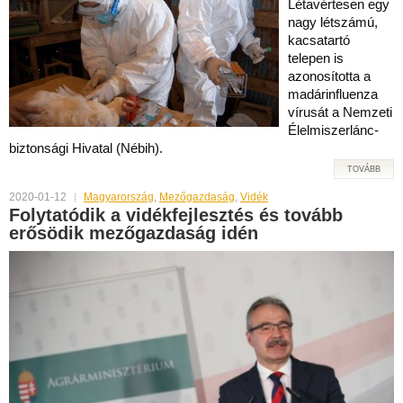
Létavértesen egy
nagy létszámú,
kacsatartó
telepen is
azonosította a
madárinfluenza
vírusát a Nemzeti
Élelmiszerlánc-
biztonsági Hivatal (Nébih).
TOVÁBB
2020-01-12
Magyarország
,
Mezőgazdaság
,
Vidék
Folytatódik a vidékfejlesztés és tovább
erősödik mezőgazdaság idén