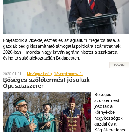
Folytatódik a vidékfejlesztés és az agrárium megerősítése, a
gazdák pedig kiszámítható támogatáspolitikára számíthatnak
2020-ban – mondta Nagy István agrárminiszter a szaktárca
évindító sajtótájékoztatóján Budapesten.
TOVÁBB
2020-01-11
Mezőgazdaság
,
Növénytermesztés
Bőséges szőlőtermést jósoltak
Ópusztaszeren
Bőséges
szőlőtermést
jósoltak a
környékbeli
hegyközségek
gazdái és a
Kárpát-medencei