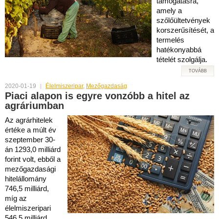
támogatásra,
amely a
szőlőültetvények
korszerűsítését, a
termelés
hatékonyabbá
tételét szolgálja.
TOVÁBB
2020-01-19
Élelmiszeripar
,
Mezőgazdaság
Piaci alapon is egyre vonzóbb a hitel az
agráriumban
Az agrárhitelek
értéke a múlt év
szeptember 30-
án 1293,0 milliárd
forint volt, ebből a
mezőgazdasági
hitelállomány
746,5 milliárd,
míg az
élelmiszeripari
546,5 milliárd