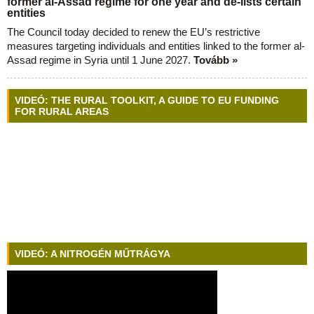
former al-Assad regime for one year and de-lists certain
entities
The Council today decided to renew the EU’s restrictive
measures targeting individuals and entities linked to the former al-
Assad regime in Syria until 1 June 2027.
Tovább »
VIDEÓ: THE RURAL TOOLKIT, A GUIDE TO EU FUNDING
FOR RURAL AREAS
VIDEÓ: A NITROGÉN MŰTRÁGYA