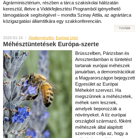
Agrárminisztérium, részben a tárca szakiskolai hálózatán
keresztül, illetve a Vidékfejlesztési Programból igényelhető
támogatások segítségével – mondta Szinay Attila, az agrártárca
közigazgatási államtitkára egy szakkonferencián.
TOVÁBB
2020-01-16
Állattenyésztés
,
Európai Unió
Méhésztüntetések Európa-szerte
Brüsszelben, Párizsban és
Amszterdamban is tüntetést
tartanak európai méhészek
januárban, a demonstrációkat
a Magyarországon bejegyzett
Egyesület az Európai
Méhekért szervezi. Ha
megszűnnek a méhészetek,
méhek sem lesznek,
amelyek beporozzák a
növényeket. A tíz európai
országból származó, főként
méhészek által alapított
szervezet célja az, hogy a