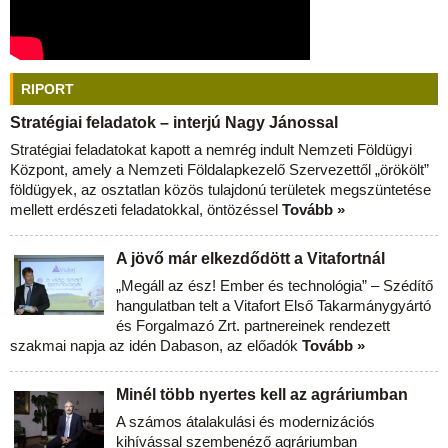
RIPORT
Stratégiai feladatok – interjú Nagy Jánossal
Stratégiai feladatokat kapott a nemrég indult Nemzeti Földügyi
Központ, amely a Nemzeti Földalapkezelő Szervezettől „örökölt”
földügyek, az osztatlan közös tulajdonú területek megszüntetése
mellett erdészeti feladatokkal, öntözéssel
Tovább »
A jövő már elkezdődött a Vitafortnál
„Megáll az ész! Ember és technológia” – Szédítő
hangulatban telt a Vitafort Első Takarmánygyártó
és Forgalmazó Zrt. partnereinek rendezett
szakmai napja az idén Dabason, az előadók
Tovább »
Minél több nyertes kell az agráriumban
A számos átalakulási és modernizációs
kihívással szembenéző agráriumban