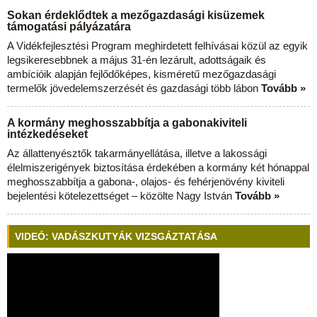
Sokan érdeklődtek a mezőgazdasági kisüzemek
támogatási pályázatára
A Vidékfejlesztési Program meghirdetett felhívásai közül az egyik
legsikeresebbnek a május 31-én lezárult, adottságaik és
ambícióik alapján fejlődőképes, kisméretű mezőgazdasági
termelők jövedelemszerzését és gazdasági több lábon
Tovább »
A kormány meghosszabbítja a gabonakiviteli
intézkedéseket
Az állattenyésztők takarmányellátása, illetve a lakossági
élelmiszerigények biztosítása érdekében a kormány két hónappal
meghosszabbítja a gabona-, olajos- és fehérjenövény kiviteli
bejelentési kötelezettséget – közölte Nagy István
Tovább »
VIDEÓ: VADÁSZKUTYÁK VIZSGÁZTATÁSA