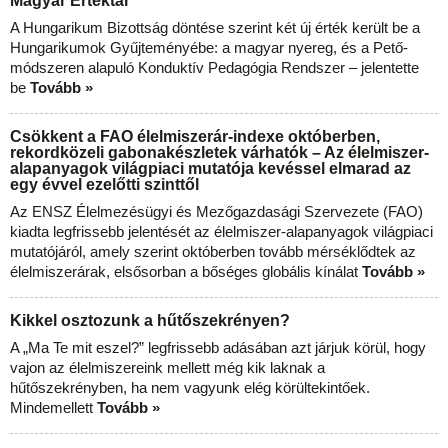
Magyar Értéktár
A Hungarikum Bizottság döntése szerint két új érték került be a
Hungarikumok Gyűjteményébe: a magyar nyereg, és a Pető-
módszeren alapuló Konduktív Pedagógia Rendszer – jelentette
be
Tovább »
Csökkent a FAO élelmiszerár-indexe októberben,
rekordközeli gabonakészletek várhatók – Az élelmiszer-
alapanyagok világpiaci mutatója kevéssel elmarad az
egy évvel ezelőtti szinttől
Az ENSZ Élelmezésügyi és Mezőgazdasági Szervezete (FAO)
kiadta legfrissebb jelentését az élelmiszer-alapanyagok világpiaci
mutatójáról, amely szerint októberben tovább mérséklődtek az
élelmiszerárak, elsősorban a bőséges globális kínálat
Tovább »
Kikkel osztozunk a hűtőszekrényen?
A „Ma Te mit eszel?” legfrissebb adásában azt járjuk körül, hogy
vajon az élelmiszereink mellett még kik laknak a
hűtőszekrényben, ha nem vagyunk elég körültekintőek.
Mindemellett
Tovább »