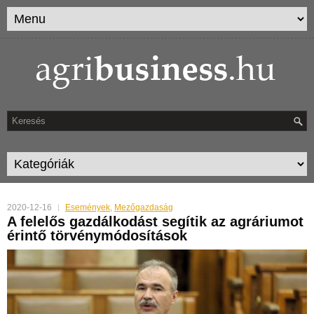
2020-12-16
Események
,
Mezőgazdaság
A felelős gazdálkodást segítik az agráriumot
érintő törvénymódosítások