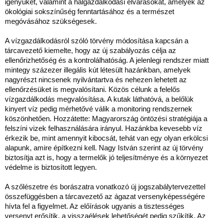
igényüket, valamint a halgazdálkodási elvárásokat, amelyek az
ökológiai sokszínűség fenntartásához és a természet
megóvásához szükségesek.
A vízgazdálkodásról szóló törvény módosítása kapcsán a
tárcavezető kiemelte, hogy az új szabályozás célja az
ellenőrizhetőség és a kontrolálhatóság. A jelenlegi rendszer miatt
mintegy százezer illegális kút létesült hazánkban, amelyek
nagyrészt nincsenek nyilvántartva és nehezen lehetett az
ellenőrzésüket is megvalósítani. Közös célunk a felelős
vízgazdálkodás megvalósítása. A kutak láthatóvá, a belőlük
kinyert víz pedig mérhetővé válik a monitoring rendszernek
köszönhetően. Hozzátette: Magyarország öntözési stratégiája a
felszíni vizek felhasználására irányul. Hazánkba kevesebb víz
érkezik be, mint amennyit kibocsát, tehát van egy olyan erkölcsi
alapunk, amire építkezni kell. Nagy István szerint az új törvény
biztosítja azt is, hogy a termelők jó teljesítménye és a környezet
védelme is biztosított legyen.
A szőlészetre és borászatra vonatkozó új jogszabálytervezettel
összefüggésben a tárcavezető az ágazat versenyképességére
hívta fel a figyelmet. Az előírások ugyanis a tisztességes
versenyt erősítik, a visszaélések lehetőségét pedig szűkítik. Az