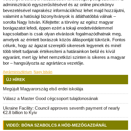
adminisztráció egyszerűsítésével és az online pincekönyv
bevezetésével naprakész információkhoz lehet majd hozzájutni,
valamint a hatósági bizonyítványok is átláthatóbbá válnak –
sorolta Nagy István. Kifejtette: a törvény az egész magyar
borágazatot lefedi, éppen ezért a tokaji eredetvédelemmel
kapcsolatban is csak olyan elvárások fogalmazódhatnak meg,
amelyek az érintett borászok közös álláspontját tükrözik. Fontos
célunk, hogy az ágazat szereplői sikeresek legyenek és minél
több tételt tudjanak értékesíteni a határainkon belül és kívül
egyaránt, mert így lehet nemzetközi szinten is sikeres a magyar
bor – hangsúlyozta az agrártárca vezetője.
Agrárminisztérium
,
Nagy István
ÚJ HÍREK
Megújult Magyarország első erdei iskolája
Válasz a Master Good cégcsoport tulajdonosának
Ukraine Facility: Council approves seventh payment of nearly
€2.8 billion to Kyiv
VIDEÓ: BÓNA SZABOLCS A HÓD-MEZŐGAZDÁNÁL