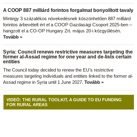
A COOP 887 milliárd forintos forgalmat bonyolított tavaly
Mintegy 3 százalékos növekedésnek köszönhetően 887 milliárd
forintos árbevételt ért el a COOP Gazdasági Csoport 2025-ben –
hangzott el a CO-OP Hungary Zrt. május 20-i közgyűlésén.
Tovább »
Syria: Council renews restrictive measures targeting the
former al-Assad regime for one year and de-lists certain
entities
The Council today decided to renew the EU’s restrictive
measures targeting individuals and entities linked to the former al-
Assad regime in Syria until 1 June 2027.
Tovább »
VIDEÓ: THE RURAL TOOLKIT, A GUIDE TO EU FUNDING
FOR RURAL AREAS