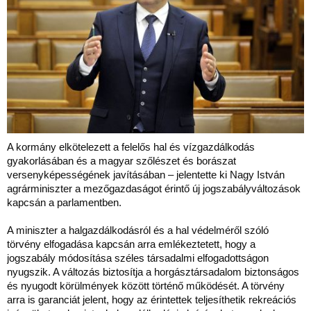
A kormány elkötelezett a felelős hal és vízgazdálkodás
gyakorlásában és a magyar szőlészet és borászat
versenyképességének javításában – jelentette ki Nagy István
agrárminiszter a mezőgazdaságot érintő új jogszabályváltozások
kapcsán a parlamentben.
A miniszter a halgazdálkodásról és a hal védelméről szóló
törvény elfogadása kapcsán arra emlékeztetett, hogy a
jogszabály módosítása széles társadalmi elfogadottságon
nyugszik. A változás biztosítja a horgásztársadalom biztonságos
és nyugodt körülmények között történő működését. A törvény
arra is garanciát jelent, hogy az érintettek teljesíthetik rekreációs