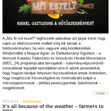
A „Ma Te mit eszel?” legfrissebb adásában azt járjuk körül, hogy
vajon az élelmiszereink mellett még kik laknak a
hűtőszekrényben, ha nem vagyunk elég körültekintőek.
Mindemellett a Magyar Agrár- és Élettudományi Egyetem – a
Nemzeti Kutatási, Fejlesztési és Innovációs Hivatal Mecenatúra
(MEC_24) programja által támogatott – tudománynépszerűsítő
sorozatának legújabb epizódjában arra is adunk javaslatokat,
hogy hogyan tároljuk helyesen hozzávalóinkat annak érdekében,
hogy megőrizzük frissességüket és minimalizálni tudjuk a
mikroorganizmusok – például penészgombák, baktériumok –
megjelenését.
TOVÁBB
2025-10-18
English news
It’s all because of the weather – farmers to