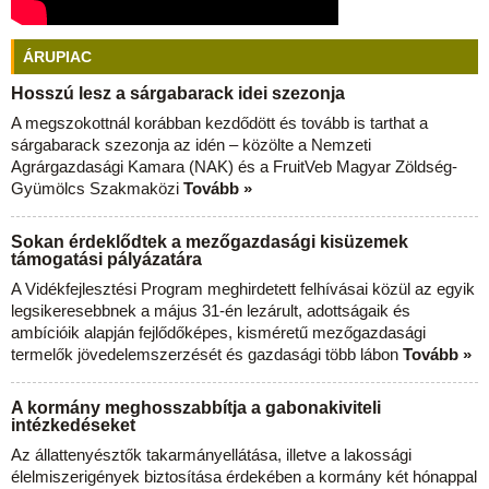
ÁRUPIAC
Hosszú lesz a sárgabarack idei szezonja
A megszokottnál korábban kezdődött és tovább is tarthat a
sárgabarack szezonja az idén – közölte a Nemzeti
Agrárgazdasági Kamara (NAK) és a FruitVeb Magyar Zöldség-
Gyümölcs Szakmaközi
Tovább »
Sokan érdeklődtek a mezőgazdasági kisüzemek
támogatási pályázatára
A Vidékfejlesztési Program meghirdetett felhívásai közül az egyik
legsikeresebbnek a május 31-én lezárult, adottságaik és
ambícióik alapján fejlődőképes, kisméretű mezőgazdasági
termelők jövedelemszerzését és gazdasági több lábon
Tovább »
A kormány meghosszabbítja a gabonakiviteli
intézkedéseket
Az állattenyésztők takarmányellátása, illetve a lakossági
élelmiszerigények biztosítása érdekében a kormány két hónappal