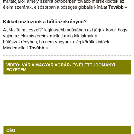
mutatójáról, amely szerint októberben tovább mérséklődtek az
élelmiszerárak, elsősorban a bőséges globális kínálat
Tovább »
Kikkel osztozunk a hűtőszekrényen?
A „Ma Te mit eszel?” legfrissebb adásában azt járjuk körül, hogy
vajon az élelmiszereink mellett még kik laknak a
hűtőszekrényben, ha nem vagyunk elég körültekintőek.
Mindemellett
Tovább »
VIDEÓ: VÁR A MAGYAR AGRÁR- ÉS ÉLETTUDOMÁNYI
EGYETEM
CÉG