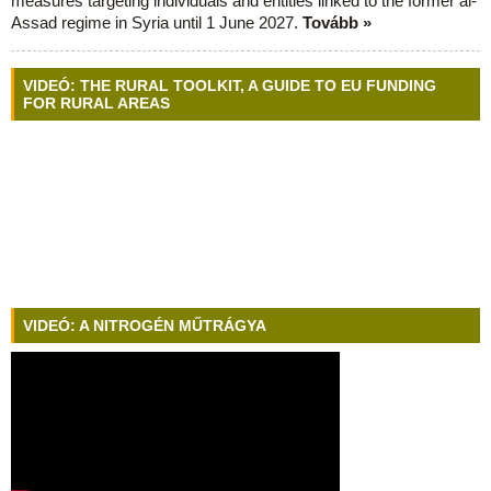
measures targeting individuals and entities linked to the former al-
Assad regime in Syria until 1 June 2027.
Tovább »
VIDEÓ: THE RURAL TOOLKIT, A GUIDE TO EU FUNDING
FOR RURAL AREAS
VIDEÓ: A NITROGÉN MŰTRÁGYA