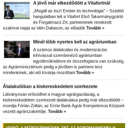
A jövő már elkezdődött a Vitafortnál
„Megáll az ész! Ember és technológia” – Szédítő
hangulatban telt a Vitafort Első Takarmánygyártó
és Forgalmazó Zrt. partnereinek rendezett
szakmai napja az idén Dabason, az előadók
Tovább »
Minél több nyertes kell az agráriumban
A számos átalakulási és modernizációs
kihívással szembenéző agráriumban
együttműködésre és összefogásra van szükség,
az Agrárminisztérium pedig a jövőben is partnere lesz
mindenkinek, aki elő kívánja mozdítani
Tovább »
Átalakulóban a kiskereskedelem szerkezete
Látványosan erősödhet a magyar agrárgazdaság, a
kiskereskedelem szerkezeti átalakulása pedig már elkezdődött –
mondja Fórián Zoltán, az Erste Bank Agrár Kompetencia Központ
vezető agrárszakértője.
Tovább »
VIDEÓ: A NITROGÉNMŰVEK ZRT. AZ AGROMASHEXPO-N