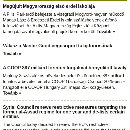
Megújult Magyarország első erdei iskolája
A Pilisi Parkerdő befejezte a visegrádi Mogyoró-hegyen működő
Madas László Erdészeti Erdei Iskola szálláshelyének átfogó
fejlesztését. Az Aktív Magyarország Fejlesztési Központ
támogatásával megvalósult projekt keretei között
Tovább »
Válasz a Master Good cégcsoport tulajdonosának
Tovább »
A COOP 887 milliárd forintos forgalmat bonyolított tavaly
Mintegy 3 százalékos növekedésnek köszönhetően 887 milliárd
forintos árbevételt ért el a COOP Gazdasági Csoport 2025-ben –
hangzott el a CO-OP Hungary Zrt. május 20-i közgyűlésén.
Tovább »
Syria: Council renews restrictive measures targeting the
former al-Assad regime for one year and de-lists certain
entities
The Council today decided to renew the EU’s restrictive