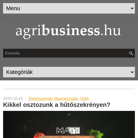
MONTHLY ARCHIVES:
OKTÓBER 2025
2025-10-20
Élelmiszeripar
,
Magyarország
,
Világ
Kikkel osztozunk a hűtőszekrényen?