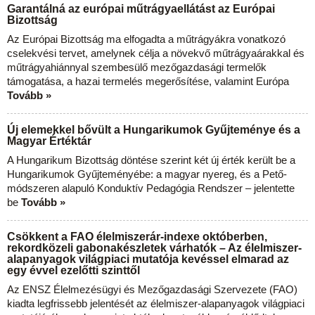
Garantálná az európai műtrágyaellátást az Európai
Bizottság
Az Európai Bizottság ma elfogadta a műtrágyákra vonatkozó
cselekvési tervet, amelynek célja a növekvő műtrágyaárakkal és
műtrágyahiánnyal szembesülő mezőgazdasági termelők
támogatása, a hazai termelés megerősítése, valamint Európa
Tovább »
Új elemekkel bővült a Hungarikumok Gyűjteménye és a
Magyar Értéktár
A Hungarikum Bizottság döntése szerint két új érték került be a
Hungarikumok Gyűjteményébe: a magyar nyereg, és a Pető-
módszeren alapuló Konduktív Pedagógia Rendszer – jelentette
be
Tovább »
Csökkent a FAO élelmiszerár-indexe októberben,
rekordközeli gabonakészletek várhatók – Az élelmiszer-
alapanyagok világpiaci mutatója kevéssel elmarad az
egy évvel ezelőtti szinttől
Az ENSZ Élelmezésügyi és Mezőgazdasági Szervezete (FAO)
kiadta legfrissebb jelentését az élelmiszer-alapanyagok világpiaci