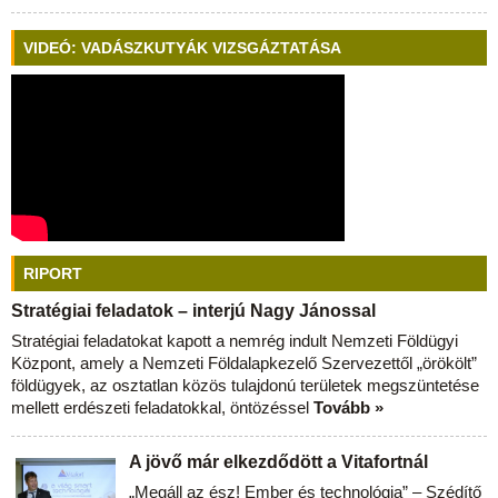
VIDEÓ: VADÁSZKUTYÁK VIZSGÁZTATÁSA
RIPORT
Stratégiai feladatok – interjú Nagy Jánossal
Stratégiai feladatokat kapott a nemrég indult Nemzeti Földügyi
Központ, amely a Nemzeti Földalapkezelő Szervezettől „örökölt”
földügyek, az osztatlan közös tulajdonú területek megszüntetése
mellett erdészeti feladatokkal, öntözéssel
Tovább »
A jövő már elkezdődött a Vitafortnál
„Megáll az ész! Ember és technológia” – Szédítő