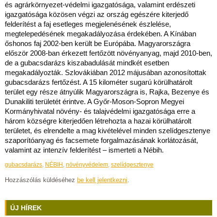
és agrárkörnyezet-védelmi igazgatósága, valamint erdészeti
igazgatósága közösen végzi az ország egészére kiterjedő
felderítést a faj esetleges megjelenésének észlelése,
megtelepedésének megakadályozása érdekében. A Kínában
őshonos faj 2002-ben került be Európába. Magyarországra
először 2008-ban érkezett fertőzött növényanyag, majd 2010-ben,
de a gubacsdarázs kiszabadulását mindkét esetben
megakadályozták. Szlovákiában 2012 májusában azonosítottak
gubacsdarázs fertőzést. A 15 kilométer sugarú körülhatárolt
terület egy része átnyúlik Magyarországra is, Rajka, Bezenye és
Dunakiliti területét érintve. A Győr-Moson-Sopron Megyei
Kormányhivatal növény- és talajvédelmi igazgatósága erre a
három községre kiterjedően létrehozta a hazai körülhatárolt
területet, és elrendelte a mag kivételével minden szelídgesztenye
szaporítóanyag és facsemete forgalmazásának korlátozását,
valamint az intenzív felderítést – ismerteti a Nébih.
gubacsdarázs
,
NÉBIH
,
növényvédelem
,
szelídgesztenye
Hozzászólás küldéséhez
be kell jelentkezni
.
ÚJ HÍREK