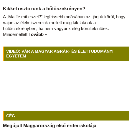
Kikkel osztozunk a hűtőszekrényen?
A „Ma Te mit eszel?” legfrissebb adásában azt járjuk körül, hogy
vajon az élelmiszereink mellett még kik laknak a
hűtőszekrényben, ha nem vagyunk elég körültekintőek.
Mindemellett
Tovább »
VIDEÓ: VÁR A MAGYAR AGRÁR- ÉS ÉLETTUDOMÁNYI
EGYETEM
CÉG
Megújult Magyarország első erdei iskolája