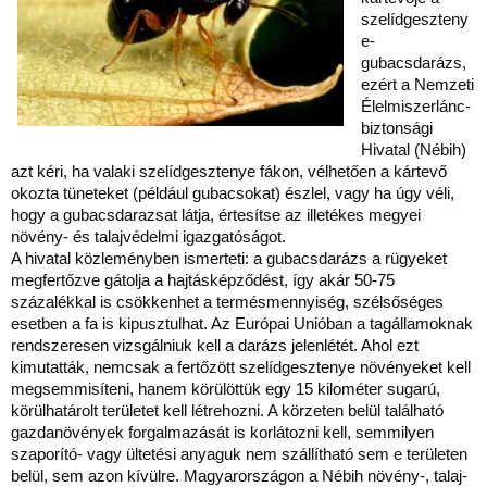
szelídgeszteny
e-
gubacsdarázs,
ezért a Nemzeti
Élelmiszerlánc-
biztonsági
Hivatal (Nébih)
azt kéri, ha valaki szelídgesztenye fákon, vélhetően a kártevő
okozta tüneteket (például gubacsokat) észlel, vagy ha úgy véli,
hogy a gubacsdarazsat látja, értesítse az illetékes megyei
növény- és talajvédelmi igazgatóságot.
A hivatal közleményben ismerteti: a gubacsdarázs a rügyeket
megfertőzve gátolja a hajtásképződést, így akár 50-75
százalékkal is csökkenhet a termésmennyiség, szélsőséges
esetben a fa is kipusztulhat. Az Európai Unióban a tagállamoknak
rendszeresen vizsgálniuk kell a darázs jelenlétét. Ahol ezt
kimutatták, nemcsak a fertőzött szelídgesztenye növényeket kell
megsemmisíteni, hanem körülöttük egy 15 kilométer sugarú,
körülhatárolt területet kell létrehozni. A körzeten belül található
gazdanövények forgalmazását is korlátozni kell, semmilyen
szaporító- vagy ültetési anyaguk nem szállítható sem e területen
belül, sem azon kívülre. Magyarországon a Nébih növény-, talaj-