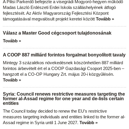
A Pilisi Parkerdő befejezte a visegrádi Mogyoró-hegyen működő
Madas László Erdészeti Erdei Iskola szálláshelyének átfogó
fejlesztését. Az Aktív Magyarország Fejlesztési Központ
támogatásával megvalósult projekt keretei között
Tovább »
Válasz a Master Good cégcsoport tulajdonosának
Tovább »
A COOP 887 milliárd forintos forgalmat bonyolított tavaly
Mintegy 3 százalékos növekedésnek köszönhetően 887 milliárd
forintos árbevételt ért el a COOP Gazdasági Csoport 2025-ben –
hangzott el a CO-OP Hungary Zrt. május 20-i közgyűlésén.
Tovább »
Syria: Council renews restrictive measures targeting the
former al-Assad regime for one year and de-lists certain
entities
The Council today decided to renew the EU’s restrictive
measures targeting individuals and entities linked to the former al-
Assad regime in Syria until 1 June 2027.
Tovább »