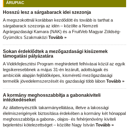
ÁRUPIAC
Hosszú lesz a sárgabarack idei szezonja
A megszokottnál korábban kezdődött és tovább is tarthat a
sárgabarack szezonja az idén – közölte a Nemzeti
Agrárgazdasági Kamara (NAK) és a FruitVeb Magyar Zöldség-
Gyümölcs Szakmaközi
Tovább »
Sokan érdeklődtek a mezőgazdasági kisüzemek
támogatási pályázatára
A Vidékfejlesztési Program meghirdetett felhívásai közül az egyik
legsikeresebbnek a május 31-én lezárult, adottságaik és
ambícióik alapján fejlődőképes, kisméretű mezőgazdasági
termelők jövedelemszerzését és gazdasági több lábon
Tovább »
A kormány meghosszabbítja a gabonakiviteli
intézkedéseket
Az állattenyésztők takarmányellátása, illetve a lakossági
élelmiszerigények biztosítása érdekében a kormány két hónappal
meghosszabbítja a gabona-, olajos- és fehérjenövény kiviteli
bejelentési kötelezettséget – közölte Nagy István
Tovább »