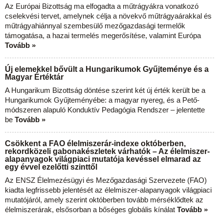
Az Európai Bizottság ma elfogadta a műtrágyákra vonatkozó
cselekvési tervet, amelynek célja a növekvő műtrágyaárakkal és
műtrágyahiánnyal szembesülő mezőgazdasági termelők
támogatása, a hazai termelés megerősítése, valamint Európa
Tovább »
Új elemekkel bővült a Hungarikumok Gyűjteménye és a
Magyar Értéktár
A Hungarikum Bizottság döntése szerint két új érték került be a
Hungarikumok Gyűjteményébe: a magyar nyereg, és a Pető-
módszeren alapuló Konduktív Pedagógia Rendszer – jelentette
be
Tovább »
Csökkent a FAO élelmiszerár-indexe októberben,
rekordközeli gabonakészletek várhatók – Az élelmiszer-
alapanyagok világpiaci mutatója kevéssel elmarad az
egy évvel ezelőtti szinttől
Az ENSZ Élelmezésügyi és Mezőgazdasági Szervezete (FAO)
kiadta legfrissebb jelentését az élelmiszer-alapanyagok világpiaci
mutatójáról, amely szerint októberben tovább mérséklődtek az
élelmiszerárak, elsősorban a bőséges globális kínálat
Tovább »