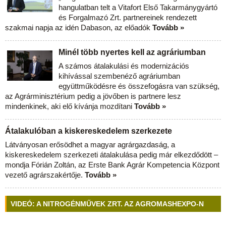
hangulatban telt a Vitafort Első Takarmánygyártó
és Forgalmazó Zrt. partnereinek rendezett
szakmai napja az idén Dabason, az előadók
Tovább »
Minél több nyertes kell az agráriumban
A számos átalakulási és modernizációs
kihívással szembenéző agráriumban
együttműködésre és összefogásra van szükség,
az Agrárminisztérium pedig a jövőben is partnere lesz
mindenkinek, aki elő kívánja mozdítani
Tovább »
Átalakulóban a kiskereskedelem szerkezete
Látványosan erősödhet a magyar agrárgazdaság, a
kiskereskedelem szerkezeti átalakulása pedig már elkezdődött –
mondja Fórián Zoltán, az Erste Bank Agrár Kompetencia Központ
vezető agrárszakértője.
Tovább »
VIDEÓ: A NITROGÉNMŰVEK ZRT. AZ AGROMASHEXPO-N