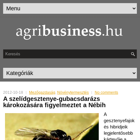
2012-10-18
Mezőgazdaság
,
Növénytermesztés
No comments
A szelídgesztenye-gubacsdarázs
károkozására figyelmeztet a Nébih
A
gesztenyefajok
és hibridjeik
legjelentősebb
kártevője a