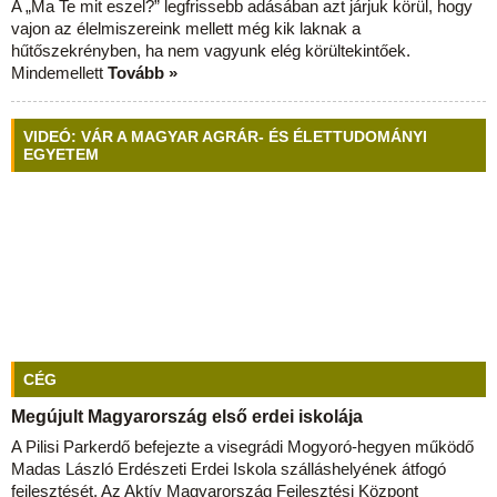
A „Ma Te mit eszel?” legfrissebb adásában azt járjuk körül, hogy
vajon az élelmiszereink mellett még kik laknak a
hűtőszekrényben, ha nem vagyunk elég körültekintőek.
Mindemellett
Tovább »
VIDEÓ: VÁR A MAGYAR AGRÁR- ÉS ÉLETTUDOMÁNYI
EGYETEM
CÉG
Megújult Magyarország első erdei iskolája
A Pilisi Parkerdő befejezte a visegrádi Mogyoró-hegyen működő
Madas László Erdészeti Erdei Iskola szálláshelyének átfogó
fejlesztését. Az Aktív Magyarország Fejlesztési Központ