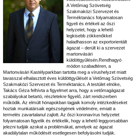
A Vetőmag Szövetség
Szakmaközi Szervezet és
Terméktanács folyamatosan
figyeli és értékeli az őszi
helyzetet, hogy a lehető
legkisebb zökkenőkkel
haladhasson az exportorientált
ágazat – derült ki a szervezet
martonvásári
küldöttgyűlésén.
Rendhagyó
módon szabadtéren, a
Martonvásári Kastélyparkban tartotta meg a vírushelyzet miatt
tavasszal elhalasztott éves küldöttgyűlését a Vetőmag Szövetség
Szakmaközi Szervezet és Terméktanács. A testület elnöke,
Takács Géza felhívta a figyelmet arra, hogy a vetőmagágazat
szabályokat betartó, részletekre figyelő, zárt rendszerben
működik. Az elmúlt hónapokban tagjaik komoly intézkedéseket
hoztak munkatársaik egészségének védelmére, emiatt a
termelés zavartalanul zajlott. Az őszi koronavírus helyzetet
folyamatosan figyelik és értékelik, hogy a lehető leggyorsabban
jelezni tudják azokat a problémákat, amelyek az ágazat
akadálytalan működését esetlegesen befolyásolni tudják.