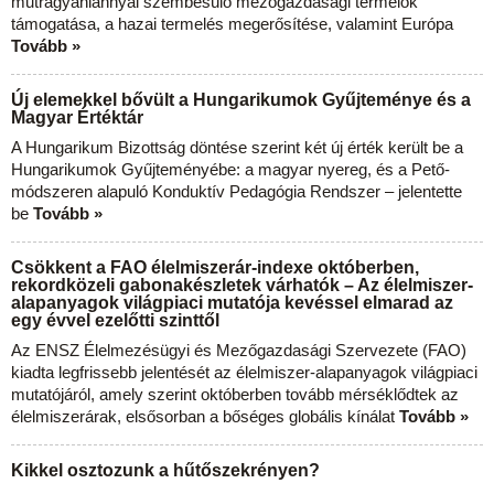
műtrágyahiánnyal szembesülő mezőgazdasági termelők
támogatása, a hazai termelés megerősítése, valamint Európa
Tovább »
Új elemekkel bővült a Hungarikumok Gyűjteménye és a
Magyar Értéktár
A Hungarikum Bizottság döntése szerint két új érték került be a
Hungarikumok Gyűjteményébe: a magyar nyereg, és a Pető-
módszeren alapuló Konduktív Pedagógia Rendszer – jelentette
be
Tovább »
Csökkent a FAO élelmiszerár-indexe októberben,
rekordközeli gabonakészletek várhatók – Az élelmiszer-
alapanyagok világpiaci mutatója kevéssel elmarad az
egy évvel ezelőtti szinttől
Az ENSZ Élelmezésügyi és Mezőgazdasági Szervezete (FAO)
kiadta legfrissebb jelentését az élelmiszer-alapanyagok világpiaci
mutatójáról, amely szerint októberben tovább mérséklődtek az
élelmiszerárak, elsősorban a bőséges globális kínálat
Tovább »
Kikkel osztozunk a hűtőszekrényen?