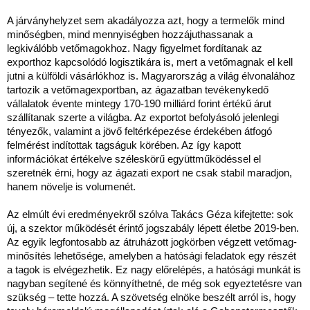
A járványhelyzet sem akadályozza azt, hogy a termelők mind
minőségben, mind mennyiségben hozzájuthassanak a
legkiválóbb vetőmagokhoz. Nagy figyelmet fordítanak az
exporthoz kapcsolódó logisztikára is, mert a vetőmagnak el kell
jutni a külföldi vásárlókhoz is. Magyarország a világ élvonalához
tartozik a vetőmagexportban, az ágazatban tevékenykedő
vállalatok évente mintegy 170-190 milliárd forint értékű árut
szállítanak szerte a világba. Az exportot befolyásoló jelenlegi
tényezők, valamint a jövő feltérképezése érdekében átfogó
felmérést indítottak tagságuk körében. Az így kapott
információkat értékelve széleskörű együttműködéssel el
szeretnék érni, hogy az ágazati export ne csak stabil maradjon,
hanem növelje is volumenét.
Az elmúlt évi eredményekről szólva Takács Géza kifejtette: sok
új, a szektor működését érintő jogszabály lépett életbe 2019-ben.
Az egyik legfontosabb az átruházott jogkörben végzett vetőmag-
minősítés lehetősége, amelyben a hatósági feladatok egy részét
a tagok is elvégezhetik. Ez nagy előrelépés, a hatósági munkát is
nagyban segítené és könnyíthetné, de még sok egyeztetésre van
szükség – tette hozzá. A szövetség elnöke beszélt arról is, hogy