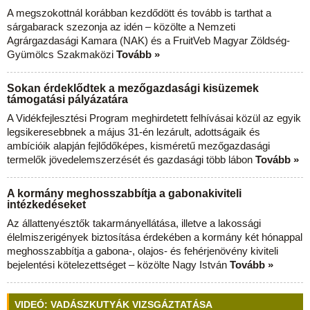
A megszokottnál korábban kezdődött és tovább is tarthat a
sárgabarack szezonja az idén – közölte a Nemzeti
Agrárgazdasági Kamara (NAK) és a FruitVeb Magyar Zöldség-
Gyümölcs Szakmaközi
Tovább »
Sokan érdeklődtek a mezőgazdasági kisüzemek
támogatási pályázatára
A Vidékfejlesztési Program meghirdetett felhívásai közül az egyik
legsikeresebbnek a május 31-én lezárult, adottságaik és
ambícióik alapján fejlődőképes, kisméretű mezőgazdasági
termelők jövedelemszerzését és gazdasági több lábon
Tovább »
A kormány meghosszabbítja a gabonakiviteli
intézkedéseket
Az állattenyésztők takarmányellátása, illetve a lakossági
élelmiszerigények biztosítása érdekében a kormány két hónappal
meghosszabbítja a gabona-, olajos- és fehérjenövény kiviteli
bejelentési kötelezettséget – közölte Nagy István
Tovább »
VIDEÓ: VADÁSZKUTYÁK VIZSGÁZTATÁSA