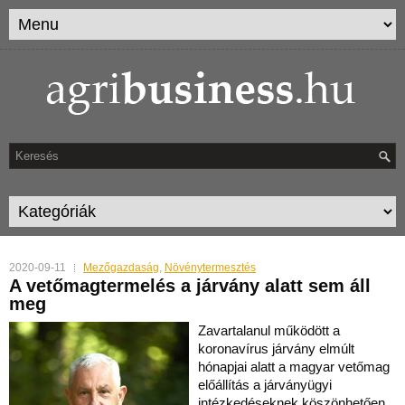
2020-09-11
Mezőgazdaság
,
Növénytermesztés
A vetőmagtermelés a járvány alatt sem áll
meg
Zavartalanul működött a
koronavírus járvány elmúlt
hónapjai alatt a magyar vetőmag
előállítás a járványügyi
intézkedéseknek köszönhetően.