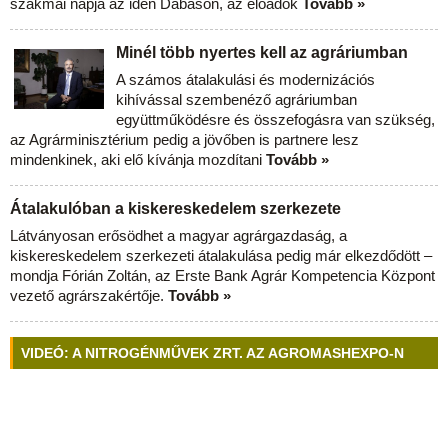
szakmai napja az idén Dabason, az előadók
Tovább »
Minél több nyertes kell az agráriumban
A számos átalakulási és modernizációs
kihívással szembenéző agráriumban
együttműködésre és összefogásra van szükség,
az Agrárminisztérium pedig a jövőben is partnere lesz
mindenkinek, aki elő kívánja mozdítani
Tovább »
Átalakulóban a kiskereskedelem szerkezete
Látványosan erősödhet a magyar agrárgazdaság, a
kiskereskedelem szerkezeti átalakulása pedig már elkezdődött –
mondja Fórián Zoltán, az Erste Bank Agrár Kompetencia Központ
vezető agrárszakértője.
Tovább »
VIDEÓ: A NITROGÉNMŰVEK ZRT. AZ AGROMASHEXPO-N