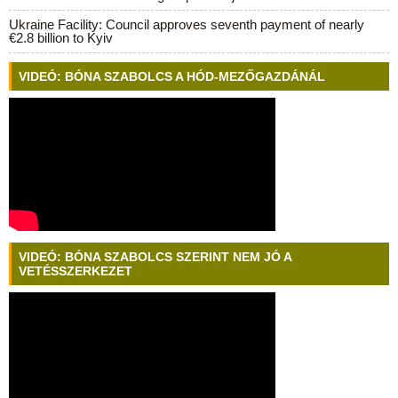
Ukraine Facility: Council approves seventh payment of nearly
€2.8 billion to Kyiv
VIDEÓ: BÓNA SZABOLCS A HÓD-MEZŐGAZDÁNÁL
VIDEÓ: BÓNA SZABOLCS SZERINT NEM JÓ A
VETÉSSZERKEZET