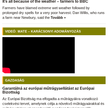
It’s all because of the weather – farmers to BBC
Farmers have blamed extreme wet weather followed by
prolonged dry spells for a very poor harvest. Dan Willis, who runs
a farm near Newbury, said the
Tovább »
VIDEÓ: MATE – KARÁCSONYI ADOMÁNYOZÁS
GAZDASÁG
Garantálná az európai műtrágyaellátást az Európai
Bizottság
Az Európai Bizottság ma elfogadta a műtrágyákra vonatkozó
cselekvési tervet, amelynek célja a növekvő műtrágyaárakkal és