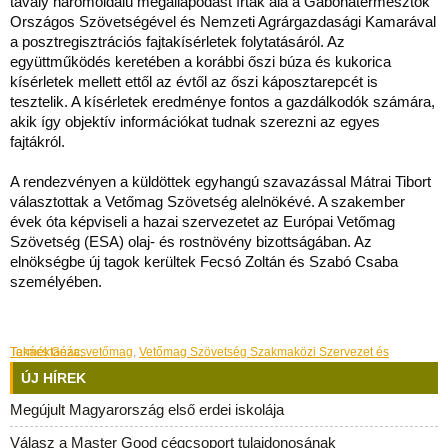
tavaly háromoldalú megállapodást írtak alá a Gabonatermesztők
Országos Szövetségével és Nemzeti Agrárgazdasági Kamarával
a posztregisztrációs fajtakísérletek folytatásáról. Az
együttműködés keretében a korábbi őszi búza és kukorica
kísérletek mellett ettől az évtől az őszi káposztarepcét is
tesztelik. A kísérletek eredménye fontos a gazdálkodók számára,
akik így objektív információkat tudnak szerezni az egyes
fajtákról.
A rendezvényen a küldöttek egyhangú szavazással Mátrai Tibort
választottak a Vetőmag Szövetség alelnökévé. A szakember
évek óta képviseli a hazai szervezetet az Európai Vetőmag
Szövetség (ESA) olaj- és rostnövény bizottságában. Az
elnökségbe új tagok kerültek Fecsó Zoltán és Szabó Csaba
személyében.
Takács Géza
Vetőmag Szövetség Szakmaközi Szervezet és Terméktanács
,
vetőmag
,
ÚJ HÍREK
Megújult Magyarország első erdei iskolája
Válasz a Master Good cégcsoport tulajdonosának