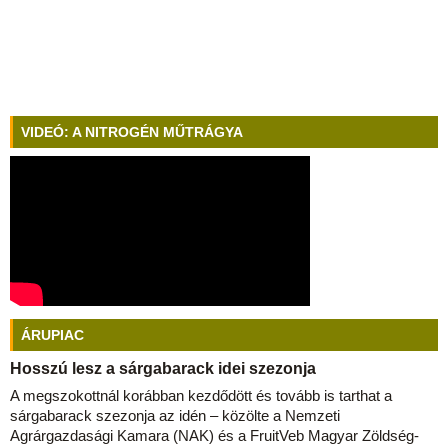
VIDEÓ: A NITROGÉN MŰTRÁGYA
ÁRUPIAC
Hosszú lesz a sárgabarack idei szezonja
A megszokottnál korábban kezdődött és tovább is tarthat a
sárgabarack szezonja az idén – közölte a Nemzeti
Agrárgazdasági Kamara (NAK) és a FruitVeb Magyar Zöldség-