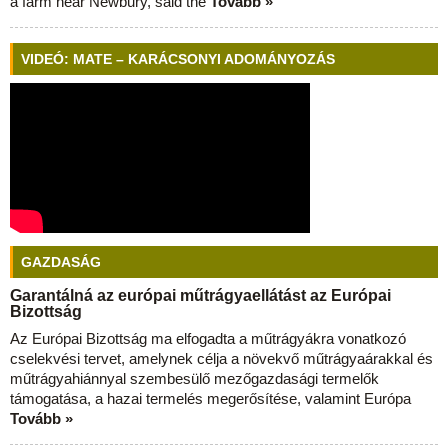
a farm near Newbury, said the
Tovább »
VIDEÓ: MATE – KARÁCSONYI ADOMÁNYOZÁS
GAZDASÁG
Garantálná az európai műtrágyaellátást az Európai
Bizottság
Az Európai Bizottság ma elfogadta a műtrágyákra vonatkozó
cselekvési tervet, amelynek célja a növekvő műtrágyaárakkal és
műtrágyahiánnyal szembesülő mezőgazdasági termelők
támogatása, a hazai termelés megerősítése, valamint Európa
Tovább »