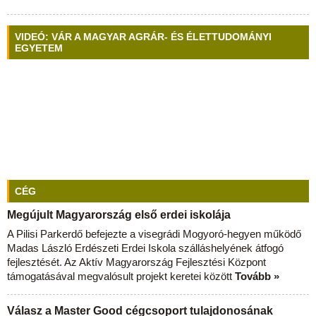
VIDEÓ: VÁR A MAGYAR AGRÁR- ÉS ÉLETTUDOMÁNYI
EGYETEM
CÉG
Megújult Magyarország első erdei iskolája
A Pilisi Parkerdő befejezte a visegrádi Mogyoró-hegyen működő
Madas László Erdészeti Erdei Iskola szálláshelyének átfogó
fejlesztését. Az Aktív Magyarország Fejlesztési Központ
támogatásával megvalósult projekt keretei között
Tovább »
Válasz a Master Good cégcsoport tulajdonosának