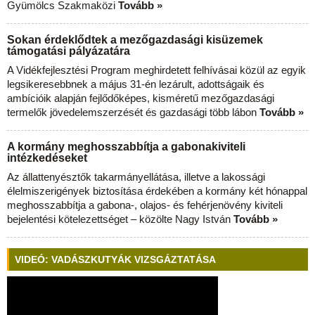
Gyümölcs Szakmaközi
Tovább »
Sokan érdeklődtek a mezőgazdasági kisüzemek
támogatási pályázatára
A Vidékfejlesztési Program meghirdetett felhívásai közül az egyik
legsikeresebbnek a május 31-én lezárult, adottságaik és
ambícióik alapján fejlődőképes, kisméretű mezőgazdasági
termelők jövedelemszerzését és gazdasági több lábon
Tovább »
A kormány meghosszabbítja a gabonakiviteli
intézkedéseket
Az állattenyésztők takarmányellátása, illetve a lakossági
élelmiszerigények biztosítása érdekében a kormány két hónappal
meghosszabbítja a gabona-, olajos- és fehérjenövény kiviteli
bejelentési kötelezettséget – közölte Nagy István
Tovább »
VIDEÓ: VADÁSZKUTYÁK VIZSGÁZTATÁSA