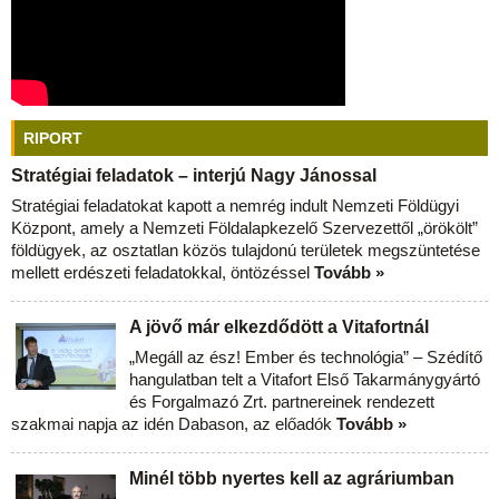
RIPORT
Stratégiai feladatok – interjú Nagy Jánossal
Stratégiai feladatokat kapott a nemrég indult Nemzeti Földügyi
Központ, amely a Nemzeti Földalapkezelő Szervezettől „örökölt”
földügyek, az osztatlan közös tulajdonú területek megszüntetése
mellett erdészeti feladatokkal, öntözéssel
Tovább »
A jövő már elkezdődött a Vitafortnál
„Megáll az ész! Ember és technológia” – Szédítő
hangulatban telt a Vitafort Első Takarmánygyártó
és Forgalmazó Zrt. partnereinek rendezett
szakmai napja az idén Dabason, az előadók
Tovább »
Minél több nyertes kell az agráriumban