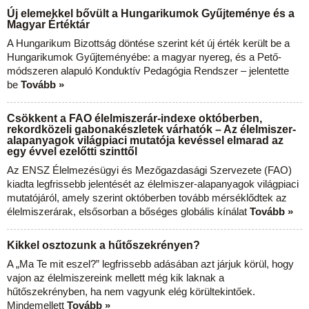
Új elemekkel bővült a Hungarikumok Gyűjteménye és a
Magyar Értéktár
A Hungarikum Bizottság döntése szerint két új érték került be a
Hungarikumok Gyűjteményébe: a magyar nyereg, és a Pető-
módszeren alapuló Konduktív Pedagógia Rendszer – jelentette
be
Tovább »
Csökkent a FAO élelmiszerár-indexe októberben,
rekordközeli gabonakészletek várhatók – Az élelmiszer-
alapanyagok világpiaci mutatója kevéssel elmarad az
egy évvel ezelőtti szinttől
Az ENSZ Élelmezésügyi és Mezőgazdasági Szervezete (FAO)
kiadta legfrissebb jelentését az élelmiszer-alapanyagok világpiaci
mutatójáról, amely szerint októberben tovább mérséklődtek az
élelmiszerárak, elsősorban a bőséges globális kínálat
Tovább »
Kikkel osztozunk a hűtőszekrényen?
A „Ma Te mit eszel?” legfrissebb adásában azt járjuk körül, hogy
vajon az élelmiszereink mellett még kik laknak a
hűtőszekrényben, ha nem vagyunk elég körültekintőek.
Mindemellett
Tovább »