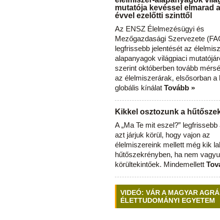
mutatója kevéssel elmarad 
évvel ezelőtti szinttől
Az ENSZ Élelmezésügyi és
Mezőgazdasági Szervezete (FAO
legfrissebb jelentését az élelmis
alapanyagok világpiaci mutatójár
szerint októberben tovább mérsé
az élelmiszerárak, elsősorban a
globális kínálat
Tovább »
Kikkel osztozunk a hűtősz
A „Ma Te mit eszel?” legfrisseb
azt járjuk körül, hogy vajon az
élelmiszereink mellett még kik l
hűtőszekrényben, ha nem vagyu
körültekintőek. Mindemellett
Tov
VIDEÓ: VÁR A MAGYAR AGRÁ
ÉLETTUDOMÁNYI EGYETEM