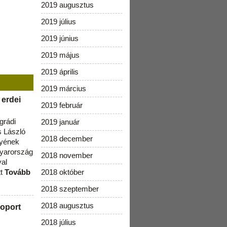
2019 augusztus
2019 július
2019 június
2019 május
2019 április
2019 március
 erdei
2019 február
grádi
2019 január
 László
2018 december
lyének
gyarország
2018 november
val
tt
Tovább
2018 október
2018 szeptember
2018 augusztus
oport
2018 július