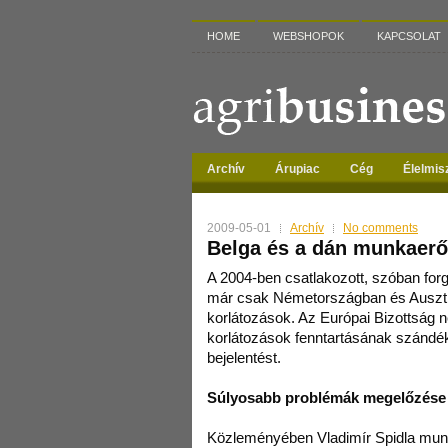
HOME
WEBSHOPOK
KAPCSOLAT
Archív
Árupiac
Cég
Élelmis
2009-05-01
Archív
No comments
Belga és a dán munkaerő
A 2004-ben csatlakozott, szóban for
már csak Németországban és Ausztr
korlátozások. Az Európai Bizottság 
korlátozások fenntartásának szándé
bejelentést.
Súlyosabb problémák megelőzése
Közleményében Vladimír Spidla mun