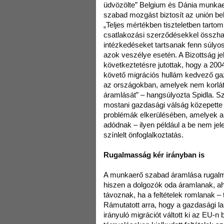
üdvözölte” Belgium és Dánia munkaer
szabad mozgást biztosít az unión bel
„Teljes mértékben tiszteletben tarto
csatlakozási szerződésekkel összha
intézkedéseket tartsanak fenn súlyos
azok veszélye esetén. A Bizottság je
következtetésre jutottak, hogy a 20
követő migrációs hullám kedvező ga
az országokban, amelyek nem korlá
áramlását” – hangsúlyozta Spidla. Sz
mostani gazdasági válság közepette 
problémák elkerülésében, amelyek a
adódnak – ilyen például a be nem jele
színlelt önfoglalkoztatás.
Rugalmasság kér irányban is
A munkaerő szabad áramlása rugalmas
hiszen a dolgozók oda áramlanak, aho
távoznak, ha a feltételek romlanak –
Rámutatott arra, hogy a gazdasági l
irányuló migrációt váltott ki az EU-n 