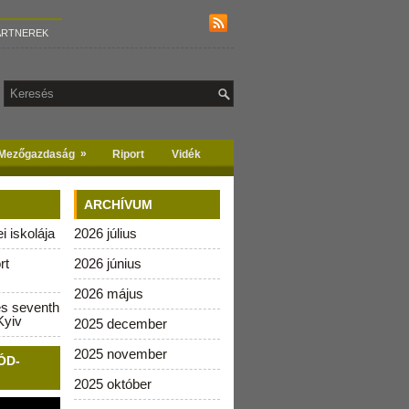
ARTNEREK
»
Mezőgazdaság
Riport
Vidék
ARCHÍVUM
 iskolája
2026 július
rt
2026 június
2026 május
es seventh
Kyiv
2025 december
2025 november
ÓD-
2025 október