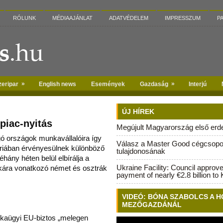
RÓLUNK
MÉDIAAJÁNLAT
ADATVÉDELEM
IMPRESSZUM
P
»
»
zeripar
English news
Események
Gazdaság
Interjú
ÚJ HÍREK
piac-nyitás
Megújult Magyarország első erdei
gó országok munkavállalóira így
Válasz a Master Good cégcsopo
iában érvényesülnek különböző
tulajdonosának
néhány hét
en belül elbírálja a
Ukraine Facility: Council approv
kára vonatkozó német és osztrák
payment of nearly €2.8 billion to 
VIDEÓ: BÓNA SZABOLCS A H
MEZŐGAZDÁNÁL
kaügyi EU-biztos „melegen