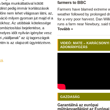
farmers to BBC
 belga munkáltatóval kötött
ést pedig immár korlátozások
Farmers have blamed extreme 
lőre nem lehet világosan látni, az,
weather followed by prolonged dr
rmáció milyen gyorsan jut majd el a
for a very poor harvest. Dan Will
atókhoz. Az utóbbiak kötelessége
runs a farm near Newbury, said 
ombiztosítási bejelentése, a
Tovább »
melyes időt nyilván igénybe vesz
i „ráálljanak” az új tagországok
én is az olajozott ügyintézésre.
VIDEÓ: MATE – KARÁCSONYI
ADOMÁNYOZÁS
zni
.
GAZDASÁG
Garantálná az európai
műtrágyaellátást az Európai