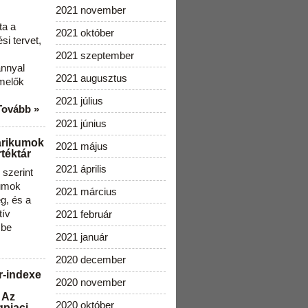
2021 november
ta a
2021 október
i tervet,
2021 szeptember
ánnyal
2021 augusztus
melők
2021 július
Tovább »
2021 június
arikumok
2021 május
téktár
2021 április
szerint
kumok
2021 március
g, és a
tív
2021 február
 be
2021 január
2020 december
r-indexe
2020 november
 Az
2020 október
gpiaci