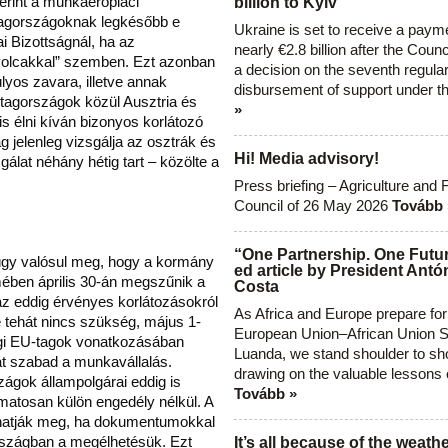
zerint a munkaerőpiaci
billion to Kyiv
 tagországoknak legkésőbb e
Ukraine is set to receive a paym
i Bizottságnál, ha az
nearly €2.8 billion after the Coun
„nyolcakkal” szemben. Ezt azonban
a decision on the seventh regula
yos zavara, illetve annak
disbursement of support under t
s tagországok közül Ausztria és
»
s élni kíván bizonyos korlátozó
g jelenleg vizsgálja az osztrák és
Hi! Media advisory!
gálat néhány hétig tart – közölte a
Press briefing – Agriculture and 
Council of 26 May 2026
Tovább 
“One Partnership. One Futur
úgy valósul meg, hogy a kormány
ed article by President Antó
mében április 30-án megszűnik a
Costa
az eddig érvényes korlátozásokról
As Africa and Europe prepare for
e tehát nincs szükség, május 1-
European Union–African Union S
 régi EU-tagok vonatkozásában
Luanda, we stand shoulder to sho
t szabad a munkavállalás.
drawing on the valuable lessons 
zágok állampolgárai eddig is
Tovább »
matosan külön engedély nélkül. A
aphatják meg, ha dokumentumokkal
országban a megélhetésük. Ezt
It’s all because of the weathe