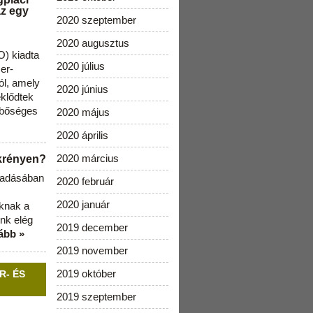
az egy
2020 szeptember
2020 augusztus
) kiadta
2020 július
zer-
ól, amely
2020 június
klődtek
 bőséges
2020 május
2020 április
2020 március
ekrényen?
b adásában
2020 február
2020 január
aknak a
nk elég
2019 december
ább »
2019 november
2019 október
R- ÉS
2019 szeptember