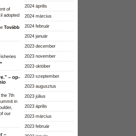
2024 április
ent of
cil adopted
2024 március
r
2024 február
he
Tovább
2024 január
2023 december
2023 november
Fisheries
»
2023 október
2023 szeptember
e.” – op-
nio
2023 augusztus
 the 7th
2023 július
ummit in
2023 április
ulder,
of our
2023 március
2023 február
r –