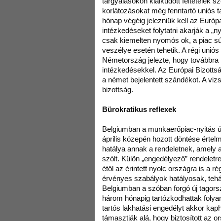
tárgyalásokon kialkudott feltételek s
korlátozásokat még fenntartó uniós
hónap végéig jelezniük kell az Európa
intézkedéseket folytatni akarják a 
csak kiemelten nyomós ok, a piac súl
veszélye esetén tehetik. A régi unió
Németország jelezte, hogy továbbra i
intézkedésekkel. Az Európai Bizottsá
a német bejelentett szándékot. A vizs
bizottság.
Bürokratikus reflexek
Belgiumban a munkaerőpiac-nyitás 
április közepén hozott döntése értel
hatálya annak a rendeletnek, amely 
szólt. Külön „engedélyező” rendeletr
étől az érintett nyolc országra is a
érvényes szabályok hatályosak, tehá
Belgiumban a szóban forgó új tagors
három hónapig tartózkodhattak folya
tartós lakhatási engedélyt akkor k
támasztják alá, hogy biztosított az 