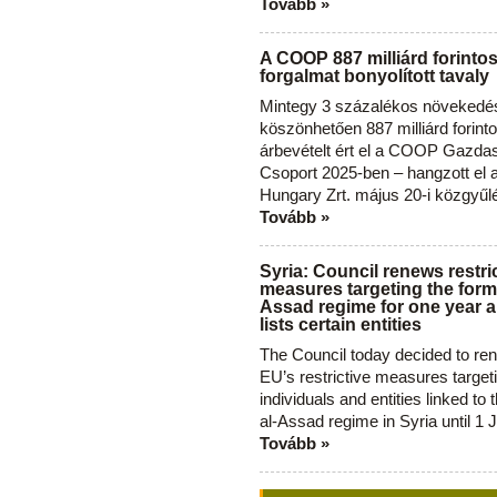
Tovább »
A COOP 887 milliárd forinto
forgalmat bonyolított tavaly
Mintegy 3 százalékos növekedé
köszönhetően 887 milliárd forint
árbevételt ért el a COOP Gazda
Csoport 2025-ben – hangzott el
Hungary Zrt. május 20-i közgyűl
Tovább »
Syria: Council renews restri
measures targeting the forme
Assad regime for one year a
lists certain entities
The Council today decided to re
EU’s restrictive measures target
individuals and entities linked to 
al-Assad regime in Syria until 1 
Tovább »