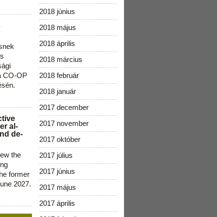
2018 június
s
2018 május
2018 április
snek
os
2018 március
sági
 a CO-OP
2018 február
ésén.
2018 január
2017 december
ctive
2017 november
r al-
nd de-
2017 október
new the
2017 július
ing
2017 június
the former
June 2027.
2017 május
2017 április