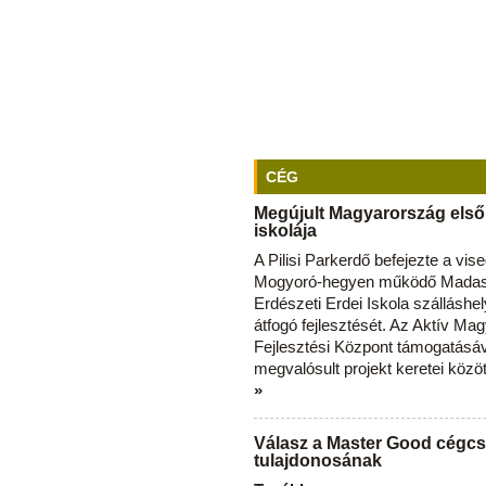
CÉG
Megújult Magyarország első
iskolája
A Pilisi Parkerdő befejezte a vise
Mogyoró-hegyen működő Madas
Erdészeti Erdei Iskola szálláshe
átfogó fejlesztését. Az Aktív Ma
Fejlesztési Központ támogatásá
megvalósult projekt keretei közö
»
Válasz a Master Good cégcs
tulajdonosának