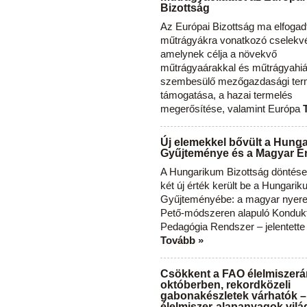
Bizottság
Az Európai Bizottság ma elfogad
műtrágyákra vonatkozó cselekvés
amelynek célja a növekvő
műtrágyaárakkal és műtrágyahi
szembesülő mezőgazdasági ter
támogatása, a hazai termelés
megerősítése, valamint Európa
Új elemekkel bővült a Hung
Gyűjteménye és a Magyar Ér
A Hungarikum Bizottság döntése 
két új érték került be a Hungari
Gyűjteményébe: a magyar nyere
Pető-módszeren alapuló Konduk
Pedagógia Rendszer – jelentette
Tovább »
Csökkent a FAO élelmiszerá
októberben, rekordközeli
gabonakészletek várhatók –
élelmiszer-alapanyagok vilá