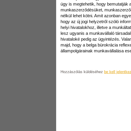
úgy is megtehetik, hogy bemutatják a
munkaszerződésüket, munkaszerződ
nélkül lehet kötni. Amit azonban egye
hogy az új jogi helyzetről szóló info
helyi hivatalokhoz, illetve a munkált
lesz ugyanis a munkavállaló társadal
hivataloké pedig az ügyintézés. Vala
majd, hogy a belga bürokrácia reflexe
állampolgárainak munkavállalása eset
Hozzászólás küldéséhez
be kell jelentke