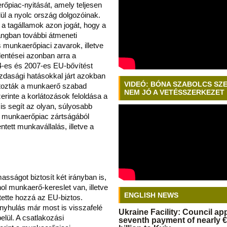
őpiac-nyitását, amely teljesen
ül a nyolc ország dolgozóinak.
m a tagállamok azon jogát, hogy a
ngban további átmeneti
 munkaerőpiaci zavarok, illetve
lentései azonban arra a
04-es és 2007-es EU-bővítést
zdasági hatásokkal járt azokban
VIDEÓ: BÓNA SZABOLCS SZ
tozták a munkaerő szabad
NEM JÓ A VETÉSSZERKEZET
erinte a korlátozások feloldása a
is segít az olyan, súlyosabb
 munkaerőpiac zártságából
ntett munkavállalás, illetve a
ságot biztosít két irányban is,
l munkaerő-kereslet van, illetve
ENGLISH NEWS
 tette hozzá az EU-biztos.
anyhulás már most is visszafelé
Ukraine Facility: Council a
belül. A csatlakozási
seventh payment of nearly €