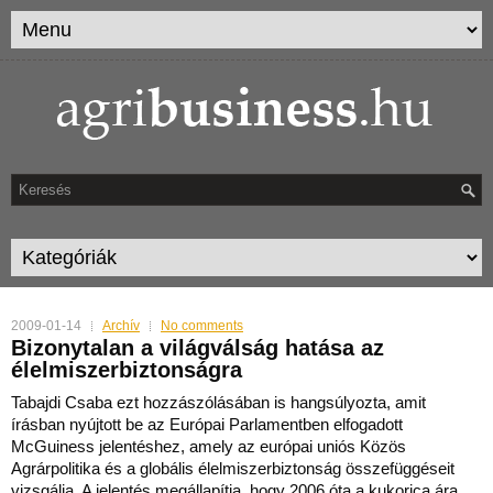
2009-01-14
Archív
No comments
Bizonytalan a világválság hatása az
élelmiszerbiztonságra
Tabajdi Csaba ezt hozzászólásában is hangsúlyozta, amit
írásban nyújtott be az Európai Parlamentben elfogadott
McGuiness jelentéshez, amely az európai uniós Közös
Agrárpolitika és a gl
obális élelmiszerbiztonság összefüggéseit
vizsgálja. A jelentés megállapítja, hogy 2006 óta a kukorica ára