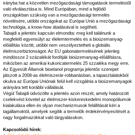
irányba hat a közvetlen mezőgazdasági támogatások termeléstől
való elválasztása is. Mind Európában, mind a fejlődő
országokban szükség van a mezőgazdasági termelés
növelésére, utóbbi országokat az Európai Unió a mezőgazdasági
technológia, a know-how átadásával is segítheti.
Tabajdi a jelentés kapcsán elmondta: meg kell találnunk a
megfelelő egyensúlyt az élelemtermelés és a bioüzemanyag-
előállítás között, utóbbi nem veszélyeztetheti a globális
élelmiszerbiztonságot. Az EU gabonatermelésének jelenleg
mindössze 2 százalékát fordítják bioüzemanyag-előállításra,
miközben az amerikai kukoricatermelés 25 szzaléka megy erre.
Az Egyesült Államok bioetanol programja jelentős szerepet
játszott a 2008-as élelmiszerár-robbanásban, a tapasztalatokból
okulva az Európai Uniónak felül kell vizsgálnia a bioüzemanyagok
arányára tett korábbi vállalását.
Végül Tabajdi üdvözölte a jelentés azon részét, amely határozott
cselekvést követel az élelmiszer-kiskereskedelmi monopóliumok
kialakulása ellen és olyan mechanizmusok felállítását kéri a
tagállamoktól, amelyek segítik a termelők érdekérvényesítését a
nagy forgalmazókkal való tárgyalásokon.
Kapcsolódó hírek: