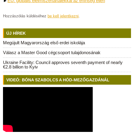
►
EU: globális élelmiszertartalékkal az éhínség ellen
Hozzászólás küldéséhez
be kell jelentkezni
.
ÚJ HÍREK
Megújult Magyarország első erdei iskolája
Válasz a Master Good cégcsoport tulajdonosának
Ukraine Facility: Council approves seventh payment of nearly
€2.8 billion to Kyiv
VIDEÓ: BÓNA SZABOLCS A HÓD-MEZŐGAZDÁNÁL