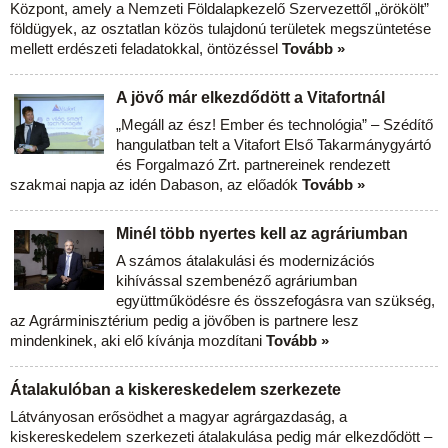
Központ, amely a Nemzeti Földalapkezelő Szervezettől „örökölt”
földügyek, az osztatlan közös tulajdonú területek megszüntetése
mellett erdészeti feladatokkal, öntözéssel
Tovább »
A jövő már elkezdődött a Vitafortnál
„Megáll az ész! Ember és technológia” – Szédítő
hangulatban telt a Vitafort Első Takarmánygyártó
és Forgalmazó Zrt. partnereinek rendezett
szakmai napja az idén Dabason, az előadók
Tovább »
Minél több nyertes kell az agráriumban
A számos átalakulási és modernizációs
kihívással szembenéző agráriumban
együttműködésre és összefogásra van szükség,
az Agrárminisztérium pedig a jövőben is partnere lesz
mindenkinek, aki elő kívánja mozdítani
Tovább »
Átalakulóban a kiskereskedelem szerkezete
Látványosan erősödhet a magyar agrárgazdaság, a
kiskereskedelem szerkezeti átalakulása pedig már elkezdődött –