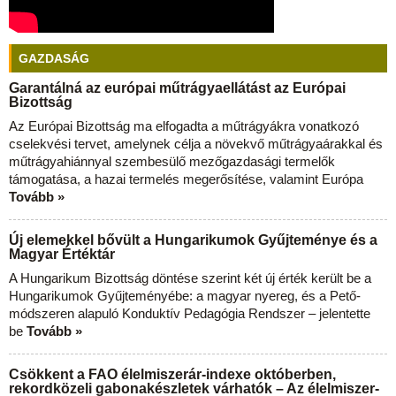
GAZDASÁG
Garantálná az európai műtrágyaellátást az Európai
Bizottság
Az Európai Bizottság ma elfogadta a műtrágyákra vonatkozó
cselekvési tervet, amelynek célja a növekvő műtrágyaárakkal és
műtrágyahiánnyal szembesülő mezőgazdasági termelők
támogatása, a hazai termelés megerősítése, valamint Európa
Tovább »
Új elemekkel bővült a Hungarikumok Gyűjteménye és a
Magyar Értéktár
A Hungarikum Bizottság döntése szerint két új érték került be a
Hungarikumok Gyűjteményébe: a magyar nyereg, és a Pető-
módszeren alapuló Konduktív Pedagógia Rendszer – jelentette
be
Tovább »
Csökkent a FAO élelmiszerár-indexe októberben,
rekordközeli gabonakészletek várhatók – Az élelmiszer-