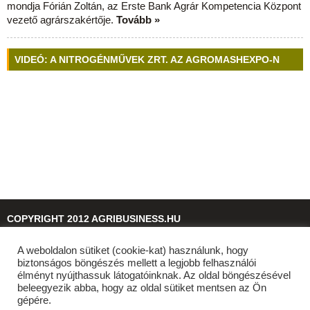
mondja Fórián Zoltán, az Erste Bank Agrár Kompetencia Központ
vezető agrárszakértője.
Tovább »
VIDEÓ: A NITROGÉNMŰVEK ZRT. AZ AGROMASHEXPO-N
COPYRIGHT 2012 AGRIBUSINESS.HU
A weboldalon sütiket (cookie-kat) használunk, hogy
© 2026
agribusiness.hu
biztonságos böngészés mellett a legjobb felhasználói
élményt nyújthassuk látogatóinknak. Az oldal böngészésével
beleegyezik abba, hogy az oldal sütiket mentsen az Ön
gépére.