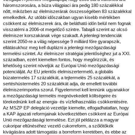
háromszorosára, a búza világpiaci ára pedig 180 százalékkal
nőtt, miközben az élelmiszerárak összességében 83 százalékkal
emelkedtek. Az utóbbi időszakban ugyan kisebb mértékben
csökkent az élelmiszerek ára, de belátható időn belül nem fognak
visszatérni a 2006-ot megelőző szintre. Tabajdi szerint az olcsó
élelmiszer korszakának vége szakadt. A jelenlegi tendenciák
szerint 2050-re a világ népessége 9 milliárd főre gyarapszik,
ellátásukhoz meg kell duplázni a jelenlegi mezőgazdasági
termelési szintet. Az élelmiszer stratégiai jelentőséghez jut a XXI.
században, ezért kiemelten fontos, hogy megőrizzük, és
lehetőség szerint növeljük az Európai Unió mezőgazdasági
potenciálját. Az EU jelentős élelmiszertermelő, a globális
búzatermelés 17 százalékát, a tejtermelés 25 százalékát, a
sertéshústermelés 20 százalékát adja, de emellett további
élelmiszerimportra szorul. Figyelemmel kell lennünk ugyanakkor
a mezőgazdasági termelés megnövekedett költségeire és
törekednünk kell az energia- és vízfelhasználás csökkentésére.
Az MSZP EP delegáció vezetője kiemelte, elfogadhatatlan, hogy
a KAP ágazati reformjainak következtében csökkent az Európai
Unió mezőgazdasági termelése. Ezt jól példázza a magyar
cukoripar eltűnéséhez vezető cukorreform, a szőlőtőkék
kivágására adott támogatás a borreform keretében, és ebbe az