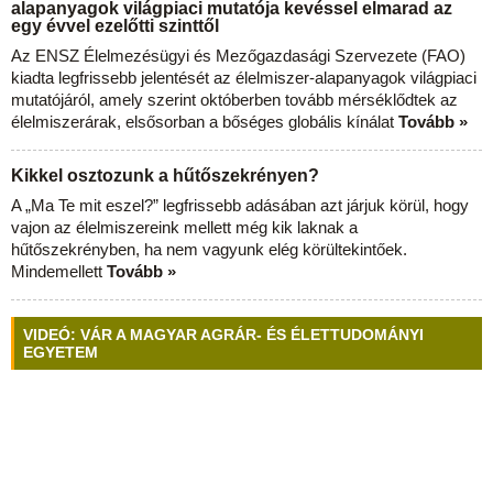
alapanyagok világpiaci mutatója kevéssel elmarad az
egy évvel ezelőtti szinttől
Az ENSZ Élelmezésügyi és Mezőgazdasági Szervezete (FAO)
kiadta legfrissebb jelentését az élelmiszer-alapanyagok világpiaci
mutatójáról, amely szerint októberben tovább mérséklődtek az
élelmiszerárak, elsősorban a bőséges globális kínálat
Tovább »
Kikkel osztozunk a hűtőszekrényen?
A „Ma Te mit eszel?” legfrissebb adásában azt járjuk körül, hogy
vajon az élelmiszereink mellett még kik laknak a
hűtőszekrényben, ha nem vagyunk elég körültekintőek.
Mindemellett
Tovább »
VIDEÓ: VÁR A MAGYAR AGRÁR- ÉS ÉLETTUDOMÁNYI
EGYETEM