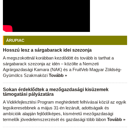
ÁRUPIAC
Hosszú lesz a sárgabarack idei szezonja
A megszokottnál korábban kezdődött és tovább is tarthat a
sárgabarack szezonja az idén – közölte a Nemzeti
Agrárgazdasági Kamara (NAK) és a FruitVeb Magyar Zöldség-
Gyümölcs Szakmaközi
Tovább »
Sokan érdeklődtek a mezőgazdasági kisüzemek
támogatási pályázatára
A Vidékfejlesztési Program meghirdetett felhívásai közül az egyik
legsikeresebbnek a május 31-én lezárult, adottságaik és
ambícióik alapján fejlődőképes, kisméretű mezőgazdasági
termelők jövedelemszerzését és gazdasági több lábon
Tovább »