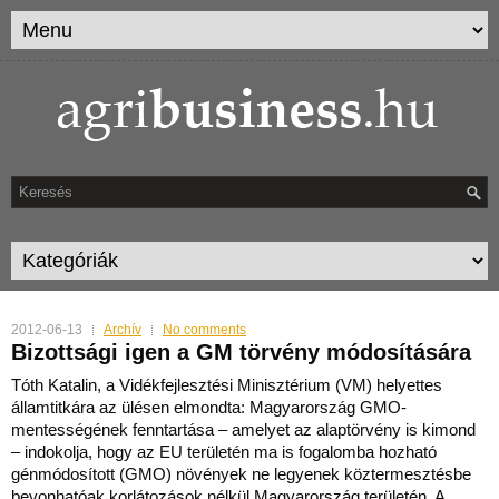
2012-06-13
Archív
No comments
Bizottsági igen a GM törvény módosítására
Tóth Katalin, a Vidékfejlesztési Minisztérium (VM) helyettes
államtitkára az ülésen elmondta: Magyarország GMO-
mentességének fenntartása – amelyet az alaptörvény is kimond
– indokolja, hogy az EU területén ma is fogalomba hozható
génmódosított (GMO) növények ne legyenek köztermesztésbe
bevonhatóak korlátozások nélkül Magyarország területén.
A