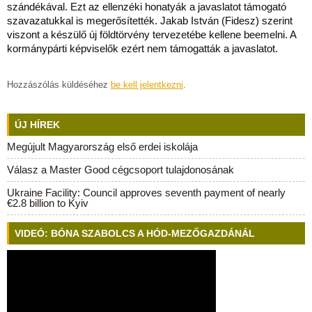
szándékával. Ezt az ellenzéki honatyák a javaslatot támogató
szavazatukkal is megerősítették. Jakab István (Fidesz) szerint
viszont a készülő új földtörvény tervezetébe kellene beemelni. A
kormánypárti képviselők ezért nem támogatták a javaslatot.
Hozzászólás küldéséhez
be kell jelentkezni
.
ÚJ HÍREK
Megújult Magyarország első erdei iskolája
Válasz a Master Good cégcsoport tulajdonosának
Ukraine Facility: Council approves seventh payment of nearly
€2.8 billion to Kyiv
VIDEÓ: BÓNA SZABOLCS A HÓD-MEZŐGAZDÁNÁL