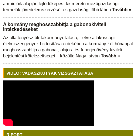
ambícióik alapján fejlődőképes, kisméretű mezőgazdasági
termelők jövedelemszerzését és gazdasági több lábon
Tovább »
A kormány meghosszabbítja a gabonakiviteli
intézkedéseket
Az állattenyésztők takarmányellátása, illetve a lakossági
élelmiszerigények biztosítása érdekében a kormány két hónappal
meghosszabbítja a gabona-, olajos- és fehérjenövény kiviteli
bejelentési kötelezettséget – közölte Nagy István
Tovább »
VIDEÓ: VADÁSZKUTYÁK VIZSGÁZTATÁSA
RIPORT