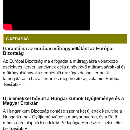
GAZDASÁG
Garantálná az európai műtrágyaellátást az Európai
Bizottság
Az Európai Bizottság ma elfogadta a műtrágyákra vonatkozó
cselekvési tervet, amelynek célja a növekvő műtrágyaárakkal és
műtrágyahiánnyal szembesülő mezőgazdasági termelők
támogatása, a hazai termelés megerősítése, valamint Európa
Tovább »
Új elemekkel bővült a Hungarikumok Gyűjteménye és a
Magyar Értéktár
A Hungarikum Bizottság döntése szerint két új érték került be a
Hungarikumok Gyűjteményébe: a magyar nyereg, és a Pető-
módszeren alapuló Konduktív Pedagógia Rendszer – jelentette
be
Tovább »