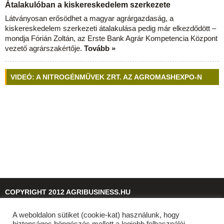
Átalakulóban a kiskereskedelem szerkezete
Látványosan erősödhet a magyar agrárgazdaság, a
kiskereskedelem szerkezeti átalakulása pedig már elkezdődött –
mondja Fórián Zoltán, az Erste Bank Agrár Kompetencia Központ
vezető agrárszakértője.
Tovább »
VIDEÓ: A NITROGÉNMŰVEK ZRT. AZ AGROMASHEXPO-N
COPYRIGHT 2012 AGRIBUSINESS.HU
A weboldalon sütiket (cookie-kat) használunk, hogy
© 2026
agribusiness.hu