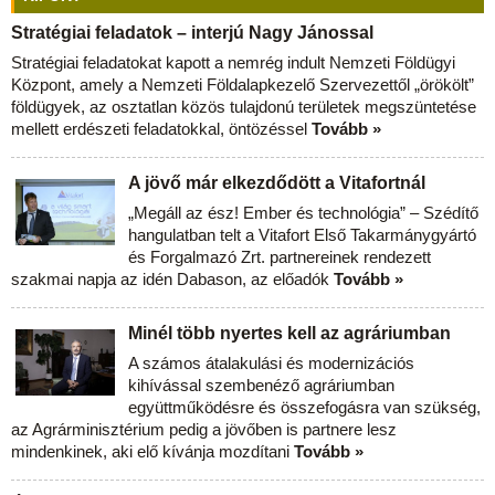
Stratégiai feladatok – interjú Nagy Jánossal
Stratégiai feladatokat kapott a nemrég indult Nemzeti Földügyi
Központ, amely a Nemzeti Földalapkezelő Szervezettől „örökölt”
földügyek, az osztatlan közös tulajdonú területek megszüntetése
mellett erdészeti feladatokkal, öntözéssel
Tovább »
A jövő már elkezdődött a Vitafortnál
„Megáll az ész! Ember és technológia” – Szédítő
hangulatban telt a Vitafort Első Takarmánygyártó
és Forgalmazó Zrt. partnereinek rendezett
szakmai napja az idén Dabason, az előadók
Tovább »
Minél több nyertes kell az agráriumban
A számos átalakulási és modernizációs
kihívással szembenéző agráriumban
együttműködésre és összefogásra van szükség,
az Agrárminisztérium pedig a jövőben is partnere lesz
mindenkinek, aki elő kívánja mozdítani
Tovább »