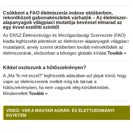
Csökkent a FAO élelmiszerár-indexe októberben,
rekordközeli gabonakészletek várhatók – Az élelmiszer-
alapanyagok világpiaci mutatója kevéssel elmarad az
egy évvel ezelőtti szinttől
Az ENSZ Élelmezésügyi és Mezőgazdasági Szervezete (FAO)
kiadta legfrissebb jelentését az élelmiszer-alapanyagok világpiaci
mutatójáról, amely szerint októberben tovább mérséklődtek az
élelmiszerárak, elsősorban a bőséges globális kínálat
Tovább »
Kikkel osztozunk a hűtőszekrényen?
A „Ma Te mit eszel?” legfrissebb adásában azt járjuk körül, hogy
vajon az élelmiszereink mellett még kik laknak a
hűtőszekrényben, ha nem vagyunk elég körültekintőek.
Mindemellett
Tovább »
VIDEÓ: VÁR A MAGYAR AGRÁR- ÉS ÉLETTUDOMÁNYI
EGYETEM