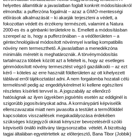
helyettes államtitkár a javaslatban foglalt konkrét módosításokról
elmondta: a pufferzóna fogalmát – azaz a GMO-mentességi
előírások alkalmazását – ki akarják terjeszteni a védett, a
fokozottan védett és érzékeny természeti, valamint a Natura
2000-es és a génbanki területekre is. Emellett a módosításban
szerepel az is, hogy a pufferzónában – a védőterületen – a
géntechnológiával módosított növénnyel ivarilag kompatibilis
növény nem termeszthető. A javaslatban a menedékzóna
minimális méretét is meghatároznák. A törvénymódosítás
tartalmazza többek között azt a feltételt is, hogy az esetleges
génmódosított növény termesztést végző gazdálkodó – az ezt
kérő – köteles az erre használt földterületen az ott kihelyezett
táblával erről tájékoztatást adni. A nem forgalomba hozatali célú
termelésnél pedig az engedélykérelmet ki kellene egészíteni
részletes kísérleti tervvel is. A jogszabály az ellenőrző
hatóságnak az ilyen ügyekben jogsértés esetén az eddiginél is
szigorúbb jogosítványokat adna. A kormánypárti képviselők
ellenszavazatai miatt nem javasolta a testület a termőfölddel
kapcsolatos visszaélések megakadályozása érdekében
szükséges közjegyzői okirati kényszer bevezetéséről szóló
képviselői önálló indítvány tárgysorozatba vételét. A bizottság
tagjai általában egyetértettek az előterjesztő, Bana Tibor (Jobbik)