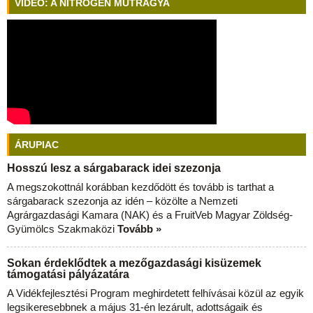
VIDEÓ: A NITROGÉN MŰTRÁGYA
ÁRUPIAC
Hosszú lesz a sárgabarack idei szezonja
A megszokottnál korábban kezdődött és tovább is tarthat a
sárgabarack szezonja az idén – közölte a Nemzeti
Agrárgazdasági Kamara (NAK) és a FruitVeb Magyar Zöldség-
Gyümölcs Szakmaközi
Tovább »
Sokan érdeklődtek a mezőgazdasági kisüzemek
támogatási pályázatára
A Vidékfejlesztési Program meghirdetett felhívásai közül az egyik
legsikeresebbnek a május 31-én lezárult, adottságaik és