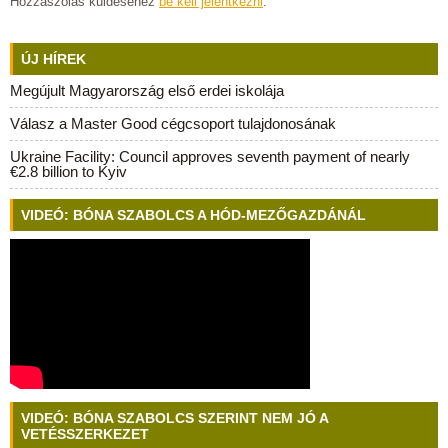
Hozzászólás küldéséhez
be kell jelentkezni
.
ÚJ HÍREK
Megújult Magyarország első erdei iskolája
Válasz a Master Good cégcsoport tulajdonosának
Ukraine Facility: Council approves seventh payment of nearly
€2.8 billion to Kyiv
VIDEÓ: BÓNA SZABOLCS A HÓD-MEZŐGAZDÁNÁL
VIDEÓ: BÓNA SZABOLCS SZERINT NEM JÓ A
VETÉSSZERKEZET