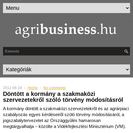
2012-06-18
Archív
No comments
Döntött a kormány a szakmaközi
szervezetekről szóló törvény módosításról
A kormány döntött a szakmaközi szervezetekrõl és az agrárpiaci
szabályozás egyes kérdéseirõl szóló törvény módosításáról, a
jogszabálytervezetet az Országgyûlés hamarosan
megtárgyalhatja – közölte a Vidékfejlesztési Minisztérium (VM).