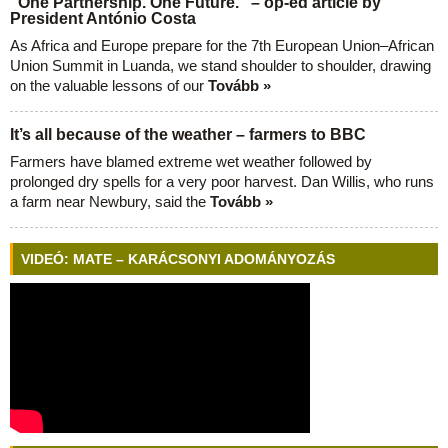
“One Partnership. One Future.” – op-ed article by
President António Costa
As Africa and Europe prepare for the 7th European Union–African
Union Summit in Luanda, we stand shoulder to shoulder, drawing
on the valuable lessons of our
Tovább »
It’s all because of the weather – farmers to BBC
Farmers have blamed extreme wet weather followed by
prolonged dry spells for a very poor harvest. Dan Willis, who runs
a farm near Newbury, said the
Tovább »
VIDEÓ: MATE – KARÁCSONYI ADOMÁNYOZÁS