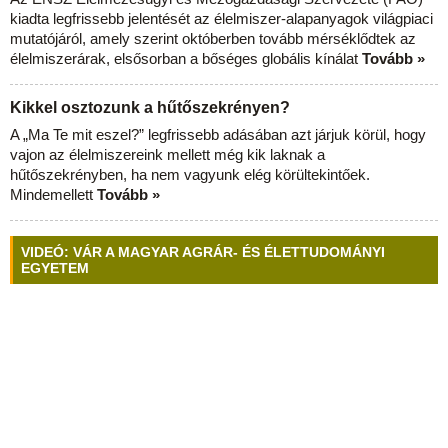
kiadta legfrissebb jelentését az élelmiszer-alapanyagok világpiaci
mutatójáról, amely szerint októberben tovább mérséklődtek az
élelmiszerárak, elsősorban a bőséges globális kínálat
Tovább »
Kikkel osztozunk a hűtőszekrényen?
A „Ma Te mit eszel?” legfrissebb adásában azt járjuk körül, hogy
vajon az élelmiszereink mellett még kik laknak a
hűtőszekrényben, ha nem vagyunk elég körültekintőek.
Mindemellett
Tovább »
VIDEÓ: VÁR A MAGYAR AGRÁR- ÉS ÉLETTUDOMÁNYI
EGYETEM