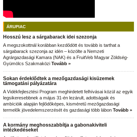
ÁRUPIAC
Hosszú lesz a sárgabarack idei szezonja
A megszokottnál korábban kezdődött és tovább is tarthat a
sárgabarack szezonja az idén – közölte a Nemzeti
Agrárgazdasági Kamara (NAK) és a FruitVeb Magyar Zöldség-
Gyümölcs Szakmaközi
Tovább »
Sokan érdeklődtek a mezőgazdasági kisüzemek
támogatási pályázatára
A Vidékfejlesztési Program meghirdetett felhívásai közül az egyik
legsikeresebbnek a május 31-én lezárult, adottságaik és
ambícióik alapján fejlődőképes, kisméretű mezőgazdasági
termelők jövedelemszerzését és gazdasági több lábon
Tovább »
A kormány meghosszabbítja a gabonakiviteli
intézkedéseket