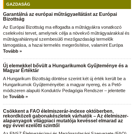
GAZDASÁG
Garantálná az európai műtrágyaellátást az Európai
Bizottság
Az Európai Bizottság ma elfogadta a műtrágyákra vonatkozó
cselekvési tervet, amelynek célja a növekvő műtrágyaárakkal és
műtrágyahiánnyal szembesülő mezőgazdasági termelők
támogatása, a hazai termelés megerősítése, valamint Európa
Tovább »
Új elemekkel bővült a Hungarikumok Gyűjteménye és a
Magyar Értéktár
A Hungarikum Bizottság döntése szerint két új érték került be a
Hungarikumok Gyűjteményébe: a magyar nyereg, és a Pető-
módszeren alapuló Konduktív Pedagógia Rendszer – jelentette
be
Tovább »
Csökkent a FAO élelmiszerár-indexe októberben,
rekordközeli gabonakészletek várhatók – Az élelmiszer-
alapanyagok világpiaci mutatója kevéssel elmarad az
egy évvel ezelőtti szinttől
Az ENSZ Élelmezésügyi és Mezőgazdasági Szervezete (FAO)