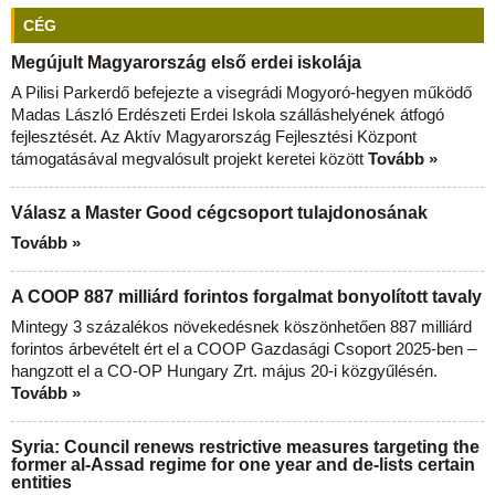
CÉG
Megújult Magyarország első erdei iskolája
A Pilisi Parkerdő befejezte a visegrádi Mogyoró-hegyen működő
Madas László Erdészeti Erdei Iskola szálláshelyének átfogó
fejlesztését. Az Aktív Magyarország Fejlesztési Központ
támogatásával megvalósult projekt keretei között
Tovább »
Válasz a Master Good cégcsoport tulajdonosának
Tovább »
A COOP 887 milliárd forintos forgalmat bonyolított tavaly
Mintegy 3 százalékos növekedésnek köszönhetően 887 milliárd
forintos árbevételt ért el a COOP Gazdasági Csoport 2025-ben –
hangzott el a CO-OP Hungary Zrt. május 20-i közgyűlésén.
Tovább »
Syria: Council renews restrictive measures targeting the
former al-Assad regime for one year and de-lists certain
entities