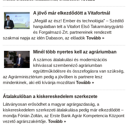
A jövő már elkezdődött a Vitafortnál
„Megáll az ész! Ember és technológia” – Szédítő
hangulatban telt a Vitafort Első Takarmánygyártó
és Forgalmazó Zrt. partnereinek rendezett
szakmai napja az idén Dabason, az előadók
Tovább »
Minél több nyertes kell az agráriumban
A számos átalakulási és modernizációs
kihívással szembenéző agráriumban
együttműködésre és összefogásra van szükség,
az Agrárminisztérium pedig a jövőben is partnere lesz
mindenkinek, aki elő kívánja mozdítani
Tovább »
Átalakulóban a kiskereskedelem szerkezete
Látványosan erősödhet a magyar agrárgazdaság, a
kiskereskedelem szerkezeti átalakulása pedig már elkezdődött –
mondja Fórián Zoltán, az Erste Bank Agrár Kompetencia Központ
vezető agrárszakértője.
Tovább »