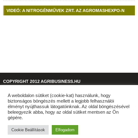
VIDEÓ: A NITROGÉNMŰVEK ZRT. AZ AGROMASHEXPO-N
COPYRIGHT 2012 AGRIBUSINESS.HU
A weboldalon sütiket (cookie-kat) használunk, hogy
© 2026
agribusiness.hu
biztonságos böngészés mellett a legjobb felhasználói
élményt nyújthassuk látogatóinknak. Az oldal böngészésével
beleegyezik abba, hogy az oldal sütiket mentsen az Ön
gépére.
Cookie Beállítások
Elfogadom