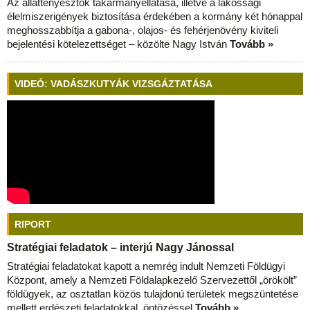
Az állattenyésztők takarmányellátása, illetve a lakossági
élelmiszerigények biztosítása érdekében a kormány két hónappal
meghosszabbítja a gabona-, olajos- és fehérjenövény kiviteli
bejelentési kötelezettséget – közölte Nagy István
Tovább »
VIDEÓ: VADÁSZKUTYÁK VIZSGÁZTATÁSA
RIPORT
Stratégiai feladatok – interjú Nagy Jánossal
Stratégiai feladatokat kapott a nemrég indult Nemzeti Földügyi
Központ, amely a Nemzeti Földalapkezelő Szervezettől „örökölt”
földügyek, az osztatlan közös tulajdonú területek megszüntetése
mellett erdészeti feladatokkal, öntözéssel
Tovább »