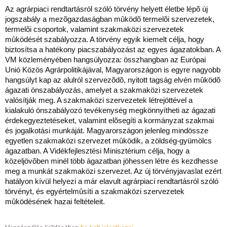
Az agrárpiaci rendtartásról szóló törvény helyett életbe lépõ új
jogszabály a mezõgazdaságban mûködõ termelõi szervezetek,
termelõi csoportok, valamint szakmaközi szervezetek
mûködését szabályozza. A törvény egyik kiemelt célja, hogy
biztosítsa a hatékony piacszabályozást az egyes ágazatokban. A
VM közleményében hangsúlyozza: összhangban az Európai
Unió Közös Agrárpolitikájával, Magyarországon is egyre nagyobb
hangsúlyt kap az alulról szervezõdõ, nyitott tagság elvén mûködõ
ágazati önszabályozás, amelyet a szakmaközi szervezetek
valósítják meg. A szakmaközi szervezetek létrejöttével a
kialakuló önszabályozó tevékenység megkönnyítheti az ágazati
érdekegyeztetéseket, valamint elõsegíti a kormányzat szakmai
és jogalkotási munkáját. Magyarországon jelenleg mindössze
egyetlen szakmaközi szervezet mûködik, a zöldség-gyümölcs
ágazatban. A Vidékfejlesztési Minisztérium célja, hogy a
közeljövõben minél több ágazatban jöhessen létre és kezdhesse
meg a munkát szakmaközi szervezet. Az új törvényjavaslat ezért
hatályon kívül helyezi a már elavult agrárpiaci rendtartásról szóló
törvényt, és egyértelmûsíti a szakmaközi szervezetek
mûködésének hazai feltételeit.