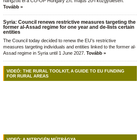
hangzott el a CO-OP Hungary Zrt. május 20-i közgyűlésén.
Tovább »
Syria: Council renews restrictive measures targeting the
former al-Assad regime for one year and de-lists certain
entities
The Council today decided to renew the EU’s restrictive
measures targeting individuals and entities linked to the former al-
Assad regime in Syria until 1 June 2027.
Tovább »
VIDEÓ: THE RURAL TOOLKIT, A GUIDE TO EU FUNDING
FOR RURAL AREAS
VIDEÓ: A NITROGÉN MŰTRÁGYA