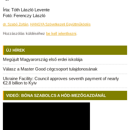
Írta: Tóth László Levente
Fotó: Ferenczy László
dr. Szabó Zoltán
,
HANGYA Szövetkezeti Együttműködés
Hozzászólás küldéséhez
be kell jelentkezni
.
ÚJ HÍREK
Megújult Magyarország első erdei iskolája
Válasz a Master Good cégcsoport tulajdonosának
Ukraine Facility: Council approves seventh payment of nearly
€2.8 billion to Kyiv
VIDEÓ: BÓNA SZABOLCS A HÓD-MEZŐGAZDÁNÁL