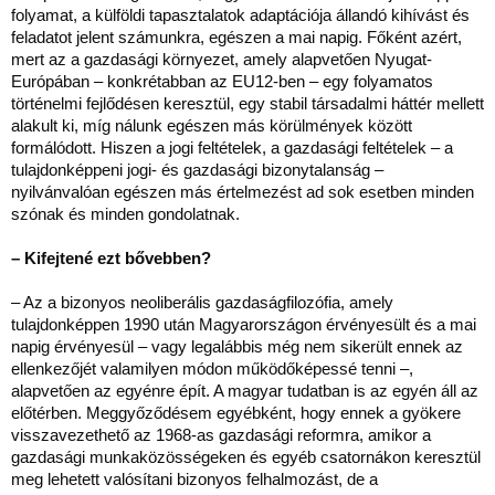
folyamat, a külföldi tapasztalatok adaptációja állandó kihívást és
feladatot jelent számunkra, egészen a mai napig. Főként azért,
mert az a gazdasági környezet, amely alapvetően Nyugat-
Európában – konkrétabban az EU12-ben – egy folyamatos
történelmi fejlődésen keresztül, egy stabil társadalmi háttér mellett
alakult ki, míg nálunk egészen más körülmények között
formálódott. Hiszen a jogi feltételek, a gazdasági feltételek – a
tulajdonképpeni jogi- és gazdasági bizonytalanság –
nyilvánvalóan egészen más értelmezést ad sok esetben minden
szónak és minden gondolatnak.
– Kifejtené ezt bővebben?
– Az a bizonyos neoliberális gazdaságfilozófia, amely
tulajdonképpen 1990 után Magyarországon érvényesült és a mai
napig érvényesül – vagy legalábbis még nem sikerült ennek az
ellenkezőjét valamilyen módon működőképessé tenni –,
alapvetően az egyénre épít. A magyar tudatban is az egyén áll az
előtérben. Meggyőződésem egyébként, hogy ennek a gyökere
visszavezethető az 1968-as gazdasági reformra, amikor a
gazdasági munkaközösségeken és egyéb csatornákon keresztül
meg lehetett valósítani bizonyos felhalmozást, de a