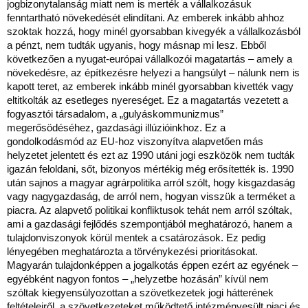
jogbizonytalanság miatt nem is merték a vállalkozásuk
fenntartható növekedését elindítani. Az emberek inkább ahhoz
szoktak hozzá, hogy minél gyorsabban kivegyék a vállalkozásból
a pénzt, nem tudták ugyanis, hogy másnap mi lesz. Ebből
következően a nyugat-európai vállalkozói magatartás – amely a
növekedésre, az építkezésre helyezi a hangsúlyt – nálunk nem is
kapott teret, az emberek inkább minél gyorsabban kivették vagy
eltitkolták az esetleges nyereséget. Ez a magatartás vezetett a
fogyasztói társadalom, a „gulyáskommunizmus”
megerősödéséhez, gazdasági illúzióinkhoz. Ez a
gondolkodásmód az EU-hoz viszonyítva alapvetően más
helyzetet jelentett és ezt az 1990 utáni jogi eszközök nem tudták
igazán feloldani, sőt, bizonyos mértékig még erősítették is. 1990
után sajnos a magyar agrárpolitika arról szólt, hogy kisgazdaság
vagy nagygazdaság, de arról nem, hogyan visszük a terméket a
piacra. Az alapvető politikai konfliktusok tehát nem arról szóltak,
ami a gazdasági fejlődés szempontjából meghatározó, hanem a
tulajdonviszonyok körül mentek a csatározások. Ez pedig
lényegében meghatározta a törvénykezési prioritásokat.
Magyarán tulajdonképpen a jogalkotás éppen ezért az egyének –
egyébként nagyon fontos – „helyzetbe hozásán” kívül nem
szóltak kiegyensúlyozottan a szövetkezetek jogi hátterének
feltételeiről, a szövetkezeteket működtető intézményesült piaci és