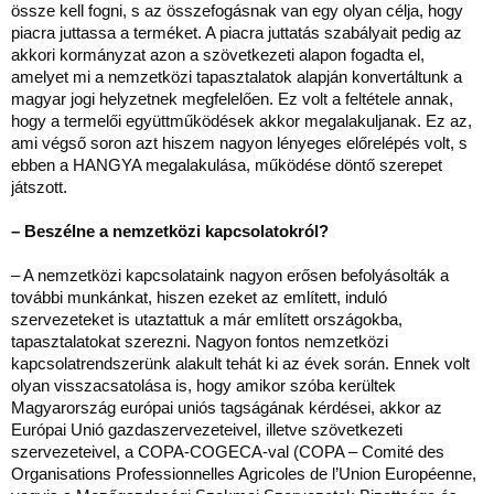
össze kell fogni, s az összefogásnak van egy olyan célja, hogy
piacra juttassa a terméket. A piacra juttatás szabályait pedig az
akkori kormányzat azon a szövetkezeti alapon fogadta el,
amelyet mi a nemzetközi tapasztalatok alapján konvertáltunk a
magyar jogi helyzetnek megfelelően. Ez volt a feltétele annak,
hogy a termelői együttműködések akkor megalakuljanak. Ez az,
ami végső soron azt hiszem nagyon lényeges előrelépés volt, s
ebben a HANGYA megalakulása, működése döntő szerepet
játszott.
– Beszélne a nemzetközi kapcsolatokról?
– A nemzetközi kapcsolataink nagyon erősen befolyásolták a
további munkánkat, hiszen ezeket az említett, induló
szervezeteket is utaztattuk a már említett országokba,
tapasztalatokat szerezni. Nagyon fontos nemzetközi
kapcsolatrendszerünk alakult tehát ki az évek során. Ennek volt
olyan visszacsatolása is, hogy amikor szóba kerültek
Magyarország európai uniós tagságának kérdései, akkor az
Európai Unió gazdaszervezeteivel, illetve szövetkezeti
szervezeteivel, a COPA-COGECA-val (COPA – Comité des
Organisations Professionnelles Agricoles de l’Union Européenne,