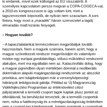
ki emberek, mivel ezek költségeit az EU visszatéríti. A
személyes kapcsolatom persze megvan a COPA-COGECA-val,
a 2010-es kongresszuson is úgy voltam kint, mint a
tagszervezetek képviselői, de nyilván nem szavaztam. A sors
fintora, hogy most a „maradék” három szervezetet a tagdíj
elmaradás miatt kizárás fenyegeti.
– Hogyan tovább?
– A tapasztalatainkat természetesen megpróbáljuk tovább
hasznosítani. Nem a magunk számára, hanem azért, hogy a
magyar szövetkezeti rendszer megerősödjön és valamilyen
módon egy európai gondolatvilágú, stílusú működésű rendszerré
alakuljon, mert ma egyáltalán nem az. Katasztrofális dolog, hogy
a magyar jogrendben olyan mértékben dominál a neoliberális
doktrínákon alapuló magángazdasági rendszernek az abszolút
prioritása, ami tulajdonképpen már a versenyképességi
hátrányok ledolgozását gátolja. Például az Új Magyarország
Vidékfejlesztési Programban az értéknövelést célzó
pályázatoknál a termelői csoport tagok kaptak plusz pontot az
elbírálásnál, ha beruházást terveztek, de a termelői csoportok
nem, noha a hatékonyság és a méretgazdaságosság érdekében
nem a csoport-tag tulajdonosnak, hanem magának a csoportnak