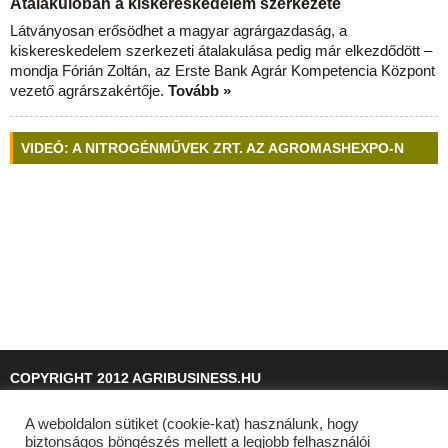
Átalakulóban a kiskereskedelem szerkezete
Látványosan erősödhet a magyar agrárgazdaság, a
kiskereskedelem szerkezeti átalakulása pedig már elkezdődött –
mondja Fórián Zoltán, az Erste Bank Agrár Kompetencia Központ
vezető agrárszakértője.
Tovább »
VIDEÓ: A NITROGÉNMŰVEK ZRT. AZ AGROMASHEXPO-N
COPYRIGHT 2012 AGRIBUSINESS.HU
A weboldalon sütiket (cookie-kat) használunk, hogy
© 2026
agribusiness.hu
biztonságos böngészés mellett a legjobb felhasználói