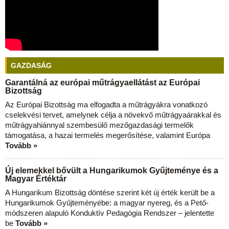
GAZDASÁG
Garantálná az európai műtrágyaellátást az Európai
Bizottság
Az Európai Bizottság ma elfogadta a műtrágyákra vonatkozó
cselekvési tervet, amelynek célja a növekvő műtrágyaárakkal és
műtrágyahiánnyal szembesülő mezőgazdasági termelők
támogatása, a hazai termelés megerősítése, valamint Európa
Tovább »
Új elemekkel bővült a Hungarikumok Gyűjteménye és a
Magyar Értéktár
A Hungarikum Bizottság döntése szerint két új érték került be a
Hungarikumok Gyűjteményébe: a magyar nyereg, és a Pető-
módszeren alapuló Konduktív Pedagógia Rendszer – jelentette
be
Tovább »