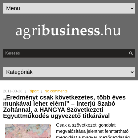
2011-03-28
Riport
No comments
„Eredményt csak következetes, több éves
munkával lehet elérni” – Interjú Szabó
Zoltánnal, a HANGYA Szövetkezeti
Együttműködés ügyvezető titkárával
Csak a szövetkezeti gondolat
megvalósítása jelenthet fenntartható
megoldást a magyar mezőgazdaság