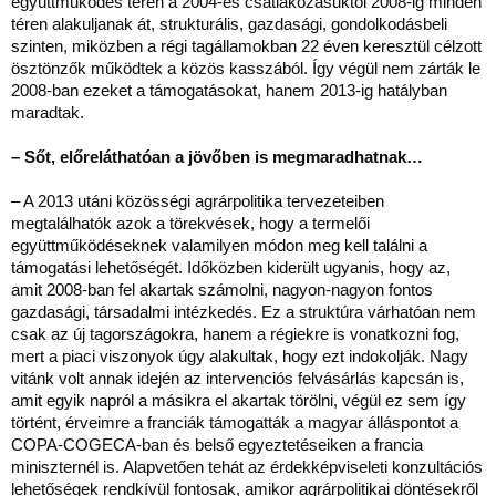
együttműködés terén a 2004-es csatlakozásuktól 2008-ig minden
téren alakuljanak át, strukturális, gazdasági, gondolkodásbeli
szinten, miközben a régi tagállamokban 22 éven keresztül célzott
ösztönzők működtek a közös kasszából. Így végül nem zárták le
2008-ban ezeket a támogatásokat, hanem 2013-ig hatályban
maradtak.
– Sőt, előreláthatóan a jövőben is megmaradhatnak…
– A 2013 utáni közösségi agrárpolitika tervezeteiben
megtalálhatók azok a törekvések, hogy a termelői
együttműködéseknek valamilyen módon meg kell találni a
támogatási lehetőségét. Időközben kiderült ugyanis, hogy az,
amit 2008-ban fel akartak számolni, nagyon-nagyon fontos
gazdasági, társadalmi intézkedés. Ez a struktúra várhatóan nem
csak az új tagországokra, hanem a régiekre is vonatkozni fog,
mert a piaci viszonyok úgy alakultak, hogy ezt indokolják. Nagy
vitánk volt annak idején az intervenciós felvásárlás kapcsán is,
amit egyik napról a másikra el akartak törölni, végül ez sem így
történt, érveimre a franciák támogatták a magyar álláspontot a
COPA-COGECA-ban és belső egyeztetéseiken a francia
miniszternél is. Alapvetően tehát az érdekképviseleti konzultációs
lehetőségek rendkívül fontosak, amikor agrárpolitikai döntésekről