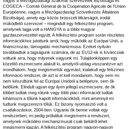
vagyis a Mezőgazdasági Szakmai Szervezetek Bizottsága és
COGECA – Comité Général de la Coopération Agricole de l’Union
Européenne, vagyis a Mezőgazdasági Szövetkezés Általános
Bizottsága), amely egy közös brüsszeli titkárságot, irodát
működtető szervezet – megindult egy felkészítési program,
amelynek tagja volt a HANGYA is a többi magyar
gazdaszervezettel együtt. A felkészítési program során részletes
információkhoz jutottunk arról, hogy működik az Európai Unió, a
finanszírozás, támogatás mechanizmusa. Ezeket nyilván
továbbadtuk a tagságunk számára, de az EU12-ek is kíváncsiak
voltunk arra, hogy milyenek vagyunk mi. Tulajdonképpen egy
közelítő eszmecsere alakult ki, amelyről utólag visszanézve azt
mondhatom, hogy megismertük egymást, kialakult egy felszínes
információ rendszer, de azt is el kell mondanom, hogy sem mi
nem készültünk fel az Európai Unióból a belépésre, sem ők
belőlünk. Elindult ugyan egy ilyen jellegű eszmecsere, de ők
többet tudtak meg rólunk vagy több piaci információt tudtak
kihámozni a tőlünk kapott információkból, mint amennyit mi
tudtunk megszerezni tőlük. Ez bizony nyomasztó volt a
csatlakozáskor, 2004-ben. Ugyanis ők benne voltak egy
rendszerben, mi pedig próbáltuk megismerni a rendszert,
amelynek működési mechanizmusát csak belülről lehet
megismerni igazán. A felkészítési program nagyon-nagyon