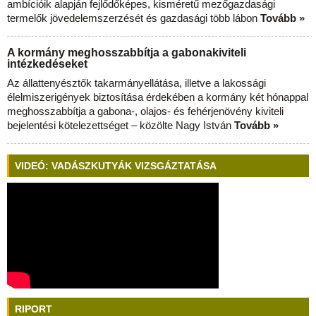
ambícióik alapján fejlődőképes, kisméretű mezőgazdasági
termelők jövedelemszerzését és gazdasági több lábon
Tovább »
A kormány meghosszabbítja a gabonakiviteli
intézkedéseket
Az állattenyésztők takarmányellátása, illetve a lakossági
élelmiszerigények biztosítása érdekében a kormány két hónappal
meghosszabbítja a gabona-, olajos- és fehérjenövény kiviteli
bejelentési kötelezettséget – közölte Nagy István
Tovább »
VIDEÓ: VADÁSZKUTYÁK VIZSGÁZTATÁSA
RIPORT