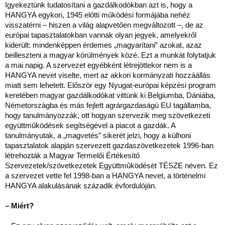
Igyekeztünk tudatosítani a gazdálkodókban azt is, hogy a
HANGYA egykori, 1945 előtti működési formájába nehéz
visszatérni – hiszen a világ alapvetően megváltozott –, de az
európai tapasztalatokban vannak olyan jegyek, amelyekről
kiderült: mindenképpen érdemes „magyarítani” azokat, azaz
beilleszteni a magyar körülmények közé. Ezt a munkát folytatjuk
a mai napig. A szervezet egyébként létrejöttekor nem is a
HANGYA nevet viselte, mert az akkori kormányzati hozzáállás
miatt sem lehetett. Először egy Nyugat-európai képzési program
keretében magyar gazdálkodókat vittünk ki Belgiumba, Dániába,
Németországba és más fejlett agrárgazdaságú EU tagállamba,
hogy tanulmányozzák, ott hogyan szervezik meg szövetkezeti
együttműködések segítségével a piacot a gazdák. A
tanulmányutak, a „magvetés” sikerét jelzi, hogy a külhoni
tapasztalatok alapján szervezett gazdaszövetkezetek 1996-ban
létrehozták a Magyar Termelői Értékesítő
Szervezetek/szövetkezetek Együttműködését TÉSZE néven. Ez
a szervezet vette fel 1998-ban a HANGYA nevet, a történelmi
HANGYA alakulásának századik évfordulóján.
– Miért?