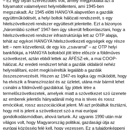
– Ez egy olyan szerveződés volt, amely megpróbálta azt a
folyamatot valamelyest helyrebillenteni, ami 1945-ben
megszakadt. Az 1945 előtti HANGYA alapvetően a gazdák
együttműködését, a helyi boltok hálózati rendszerét, s egy
hitelszövetkezeti rendszer együttesét jelentette. Ezt a bizonyos
„háromlábú széket” 1947-ben úgy sikerült felbomlasztani, hogy a
hitelszövetkezeti rendszer infrastruktúrája lett az OTP alapja,
tehát az egykori HANGYA hitelszövetkezeti egységek egy része
lett – nem közvetlenül, de egy kis „csavarral” – az OTP helyi
bankfiókjai, a HANGYA boltokból jött létre először a földműves
szövetkezet, aztán ebből lettek az ÁFÉSZ-ek, a mai COOP-
hálózat. Az eredeti rendszert tehát a gazdák oldaláról nehéz
helyreállítani, ezért megkíséreltük legalább a gazdák
összeszervezését. Hiszen az 1947-es logika úgy működött, hogy
ha elviszik a finanszírozást és az üzletet, utána már bármit lehet
csinálni a földművelő gazdákkal. Így jöttek létre a
termelőszövetkezetek, amelyek miatt a szövetkezet szó üzenete
az emberek jelentős hányadánál még ma is téves és rossz
emóciókat, rossz asszociációkat jelent. Mi azt próbáltuk tisztázni,
hogy mit is jelent a szövetkezet szó a mai európai
gondolkodásmódban, ahová tartunk. Az ugyanis 1990 után már
világos volt, hogy Magyarország politikai, gazdasági útja az
európai közösség felé kell, hogy vezessen. Ez a tulajdonképpeni