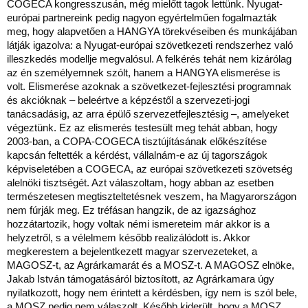
COGECA kongresszusán, még mielőtt tagok lettünk. Nyugat-
európai partnereink pedig nagyon egyértelműen fogalmazták
meg, hogy alapvetően a HANGYA törekvéseiben és munkájában
látják igazolva: a Nyugat-európai szövetkezeti rendszerhez való
illeszkedés modellje megvalósul. A felkérés tehát nem kizárólag
az én személyemnek szólt, hanem a HANGYA elismerése is
volt. Elismerése azoknak a szövetkezet-fejlesztési programnak
és akcióknak – beleértve a képzéstől a szervezeti-jogi
tanácsadásig, az arra épülő szervezetfejlesztésig –, amelyeket
végeztünk. Ez az elismerés testesült meg tehát abban, hogy
2003-ban, a COPA-COGECA tisztújításának előkészítése
kapcsán feltették a kérdést, vállalnám-e az új tagországok
képviseletében a COGECA, az európai szövetkezeti szövetség
alelnöki tisztségét. Azt válaszoltam, hogy abban az esetben
természetesen megtiszteltetésnek veszem, ha Magyarországon
nem fúrják meg. Ez tréfásan hangzik, de az igazsághoz
hozzátartozik, hogy voltak némi ismereteim már akkor is a
helyzetről, s a vélelmem később realizálódott is. Akkor
megkerestem a bejelentkezett magyar szervezeteket, a
MAGOSZ-t, az Agrárkamarát és a MOSZ-t. A MAGOSZ elnöke,
Jakab István támogatásáról biztosított, az Agrárkamara úgy
nyilatkozott, hogy nem érintett a kérdésben, így nem is szól bele,
a MOSZ pedig nem válaszolt. Később kiderült, hogy a MOSZ