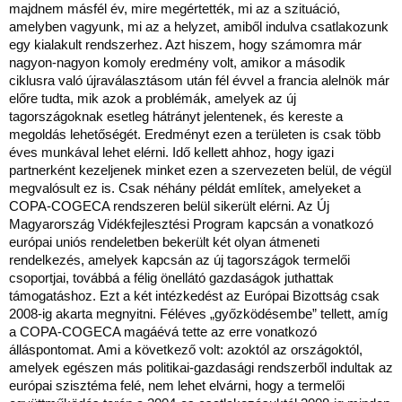
majdnem másfél év, mire megértették, mi az a szituáció,
amelyben vagyunk, mi az a helyzet, amiből indulva csatlakozunk
egy kialakult rendszerhez. Azt hiszem, hogy számomra már
nagyon-nagyon komoly eredmény volt, amikor a második
ciklusra való újraválasztásom után fél évvel a francia alelnök már
előre tudta, mik azok a problémák, amelyek az új
tagországoknak esetleg hátrányt jelentenek, és kereste a
megoldás lehetőségét. Eredményt ezen a területen is csak több
éves munkával lehet elérni. Idő kellett ahhoz, hogy igazi
partnerként kezeljenek minket ezen a szervezeten belül, de végül
megvalósult ez is. Csak néhány példát említek, amelyeket a
COPA-COGECA rendszeren belül sikerült elérni. Az Új
Magyarország Vidékfejlesztési Program kapcsán a vonatkozó
európai uniós rendeletben bekerült két olyan átmeneti
rendelkezés, amelyek kapcsán az új tagországok termelői
csoportjai, továbbá a félig önellátó gazdaságok juthattak
támogatáshoz. Ezt a két intézkedést az Európai Bizottság csak
2008-ig akarta megnyitni. Féléves „győzködésembe” tellett, amíg
a COPA-COGECA magáévá tette az erre vonatkozó
álláspontomat. Ami a következő volt: azoktól az országoktól,
amelyek egészen más politikai-gazdasági rendszerből indultak az
európai szisztéma felé, nem lehet elvárni, hogy a termelői