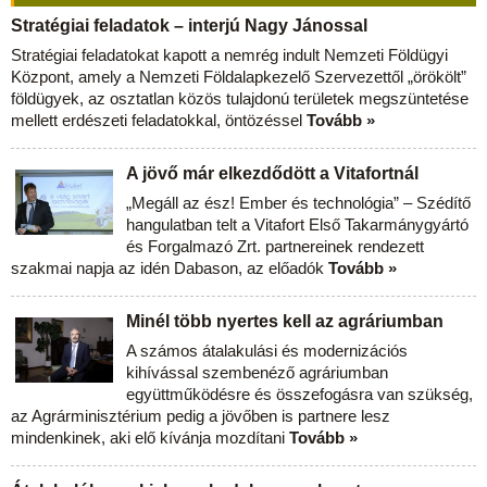
Stratégiai feladatok – interjú Nagy Jánossal
Stratégiai feladatokat kapott a nemrég indult Nemzeti Földügyi
Központ, amely a Nemzeti Földalapkezelő Szervezettől „örökölt”
földügyek, az osztatlan közös tulajdonú területek megszüntetése
mellett erdészeti feladatokkal, öntözéssel
Tovább »
A jövő már elkezdődött a Vitafortnál
„Megáll az ész! Ember és technológia” – Szédítő
hangulatban telt a Vitafort Első Takarmánygyártó
és Forgalmazó Zrt. partnereinek rendezett
szakmai napja az idén Dabason, az előadók
Tovább »
Minél több nyertes kell az agráriumban
A számos átalakulási és modernizációs
kihívással szembenéző agráriumban
együttműködésre és összefogásra van szükség,
az Agrárminisztérium pedig a jövőben is partnere lesz
mindenkinek, aki elő kívánja mozdítani
Tovább »