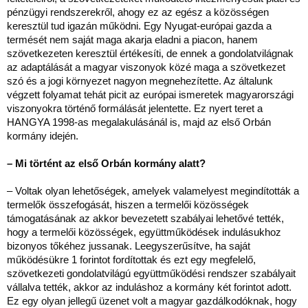
pénzügyi rendszerekről, ahogy ez az egész a közösségen
keresztül tud igazán működni. Egy Nyugat-európai gazda a
termését nem saját maga akarja eladni a piacon, hanem
szövetkezeten keresztül értékesíti, de ennek a gondolatvilágnak
az adaptálását a magyar viszonyok közé maga a szövetkezet
szó és a jogi környezet nagyon megnehezítette. Az általunk
végzett folyamat tehát picit az európai ismeretek magyarországi
viszonyokra történő formálását jelentette. Ez nyert teret a
HANGYA 1998-as megalakulásánál is, majd az első Orbán
kormány idején.
– Mi történt az első Orbán kormány alatt?
– Voltak olyan lehetőségek, amelyek valamelyest megindították a
termelők összefogását, hiszen a termelői közösségek
támogatásának az akkor bevezetett szabályai lehetővé tették,
hogy a termelői közösségek, együttműködések indulásukhoz
bizonyos tőkéhez jussanak. Leegyszerűsítve, ha saját
működésükre 1 forintot fordítottak és ezt egy megfelelő,
szövetkezeti gondolatvilágú együttműködési rendszer szabályait
vállalva tették, akkor az induláshoz a kormány két forintot adott.
Ez egy olyan jellegű üzenet volt a magyar gazdálkodóknak, hogy