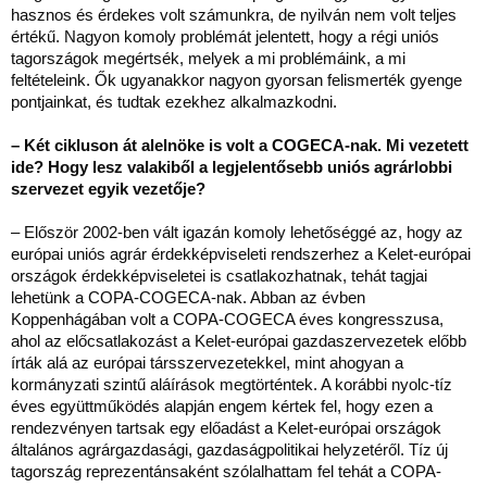
hasznos és érdekes volt számunkra, de nyilván nem volt teljes
értékű. Nagyon komoly problémát jelentett, hogy a régi uniós
tagországok megértsék, melyek a mi problémáink, a mi
feltételeink. Ők ugyanakkor nagyon gyorsan felismerték gyenge
pontjainkat, és tudtak ezekhez alkalmazkodni.
– Két cikluson át alelnöke is volt a COGECA-nak. Mi vezetett
ide? Hogy lesz valakiből a legjelentősebb uniós agrárlobbi
szervezet egyik vezetője?
– Először 2002-ben vált igazán komoly lehetőséggé az, hogy az
európai uniós agrár érdekképviseleti rendszerhez a Kelet-európai
országok érdekképviseletei is csatlakozhatnak, tehát tagjai
lehetünk a COPA-COGECA-nak. Abban az évben
Koppenhágában volt a COPA-COGECA éves kongresszusa,
ahol az előcsatlakozást a Kelet-európai gazdaszervezetek előbb
írták alá az európai társszervezetekkel, mint ahogyan a
kormányzati szintű aláírások megtörténtek. A korábbi nyolc-tíz
éves együttműködés alapján engem kértek fel, hogy ezen a
rendezvényen tartsak egy előadást a Kelet-európai országok
általános agrárgazdasági, gazdaságpolitikai helyzetéről. Tíz új
tagország reprezentánsaként szólalhattam fel tehát a COPA-