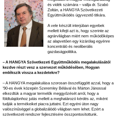
és vidék számára – vallja dr. Szabó
Zoltán, a HANGYA Szövetkezeti
Együttműködés ügyvezető titkára.
A vele készült interjúban egyebek
mellett kifejti azt is, hogy szerinte az
agrárvilágban miért nem működőképes
az alapvetően egy kizárólag egyénre
koncentráló és neoliberális
gazdaságpolitika.
– A HANGYA Szövetkezeti Együttműködés megalakulásától
kezdve részt vesz a szervezet működésében, Hogyan
emlékszik vissza a kezdetekre?
– A HANGYA megalakulása szorosan összefüggött azzal, hogy a
’90-es évek közepén Szeremley Bélával és Márton Jánossal
elkezdtük a magyar termelők meggyőzését arról, hogy a
földtulajdonhoz jutás mellett a meghatározó kérdés az, miként
tudják a termékeiket piacra juttatni. Ezt egyéni úton nagy
valószínűséggel a globalizálódó világban nem lehet. Ezért a
szövetkezeti rendszer fejlesztésére összpontosítottunk.