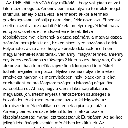
– Az 1945 előtti HANGYA úgy működött, hogy volt piaca és volt
hitelintézet mögötte. Amennyiben nincs olyan a termelők mögött
struktúra, amely piacra viszi a terméket, akkor a termelő
gazdaságtalanul próbálja piacra vinni, feldolgozni azt. Ebben az
esetben azok a hozzáadott értékek, amelyek egyébként ma az
európai szövetkezeti rendszerben értéket, illetve
többletjövedelmet jelentenek a gazda számára, a magyar gazda
számára nem jelentik ezt, hiszen nincs ilyen hozzáadott érték.
Folyamatos a vita arról, hogy a kereskedőláncok miért nem
magyar terméket árusítanak. Van annyi magyar termék, amennyi
egy kereskedőláncba szükséges? Nem biztos, hogy van, Csak
akkor van, ha a termelők alapvetően feldolgozott termékkel
tudnak megjelenni a piacon. Nyilván vannak olyan termékek,
amelyeket nagyon kis mennyiségben, helyi piacokon is lehet
értékesíteni, de ma Magyarországon a lakosság négyötöde
városokban él. Ahhoz, hogy a városi lakosság ellátása is
megvalósuljon, intézményesült rendszerben szükséges a
hozzáadott érték megteremtése, azaz a feldolgozás, az
élelmiszertermék előállítása és ennek a piacra juttatása.
Amennyiben ez rendszertelenül történik, akkor csak a
kiszolgáltatottság marad, ezt tapasztaltuk Európában. Az ad-hoc
jellegű lehetőségek jelentős mértékben leszűkültek. Az