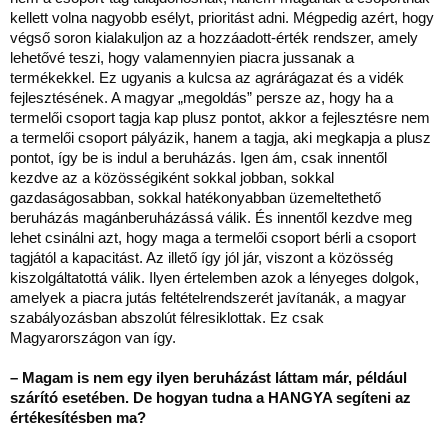
kellett volna nagyobb esélyt, prioritást adni. Mégpedig azért, hogy
végső soron kialakuljon az a hozzáadott-érték rendszer, amely
lehetővé teszi, hogy valamennyien piacra jussanak a
termékekkel. Ez ugyanis a kulcsa az agrárágazat és a vidék
fejlesztésének. A magyar „megoldás” persze az, hogy ha a
termelői csoport tagja kap plusz pontot, akkor a fejlesztésre nem
a termelői csoport pályázik, hanem a tagja, aki megkapja a plusz
pontot, így be is indul a beruházás. Igen ám, csak innentől
kezdve az a közösségiként sokkal jobban, sokkal
gazdaságosabban, sokkal hatékonyabban üzemeltethető
beruházás magánberuházássá válik. És innentől kezdve meg
lehet csinálni azt, hogy maga a termelői csoport bérli a csoport
tagjától a kapacitást. Az illető így jól jár, viszont a közösség
kiszolgáltatottá válik. Ilyen értelemben azok a lényeges dolgok,
amelyek a piacra jutás feltételrendszerét javítanák, a magyar
szabályozásban abszolút félresiklottak. Ez csak
Magyarországon van így.
– Magam is nem egy ilyen beruházást láttam már, például
szárító esetében. De hogyan tudna a HANGYA segíteni az
értékesítésben ma?