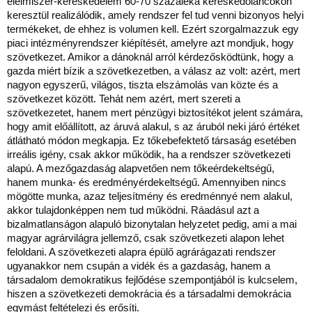
élelmiszer-kereskedelem 60-70 százaléka kereskedőláncokon
keresztül realizálódik, amely rendszer fel tud venni bizonyos helyi
termékeket, de ehhez is volumen kell. Ezért szorgalmazzuk egy
piaci intézményrendszer kiépítését, amelyre azt mondjuk, hogy
szövetkezet. Amikor a dánoknál arról kérdezősködtünk, hogy a
gazda miért bízik a szövetkezetben, a válasz az volt: azért, mert
nagyon egyszerű, világos, tiszta elszámolás van közte és a
szövetkezet között. Tehát nem azért, mert szereti a
szövetkezetet, hanem mert pénzügyi biztosítékot jelent számára,
hogy amit előállított, az áruvá alakul, s az áruból neki járó értéket
átlátható módon megkapja. Ez tőkebefektető társaság esetében
irreális igény, csak akkor működik, ha a rendszer szövetkezeti
alapú. A mezőgazdaság alapvetően nem tőkeérdekeltségű,
hanem munka- és eredményérdekeltségű. Amennyiben nincs
mögötte munka, azaz teljesítmény és eredménnyé nem alakul,
akkor tulajdonképpen nem tud működni. Ráadásul azt a
bizalmatlanságon alapuló bizonytalan helyzetet pedig, ami a mai
magyar agrárvilágra jellemző, csak szövetkezeti alapon lehet
feloldani. A szövetkezeti alapra épülő agrárágazati rendszer
ugyanakkor nem csupán a vidék és a gazdaság, hanem a
társadalom demokratikus fejlődése szempontjából is kulcselem,
hiszen a szövetkezeti demokrácia és a társadalmi demokrácia
egymást feltételezi és erősíti.