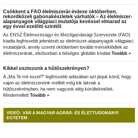
Csökkent a FAO élelmiszerár-indexe októberben,
rekordközeli gabonakészletek várhatók – Az élelmiszer-
alapanyagok világpiaci mutatója kevéssel elmarad az
egy évvel ezelőtti szinttől
Az ENSZ Élelmezésügyi és Mezőgazdasági Szervezete (FAO)
kiadta legfrissebb jelentését az élelmiszer-alapanyagok világpiaci
mutatójáról, amely szerint októberben tovább mérséklődtek az
élelmiszerárak, elsősorban a bőséges globális kínálat
Tovább »
Kikkel osztozunk a hűtőszekrényen?
A „Ma Te mit eszel?” legfrissebb adásában azt járjuk körül, hogy
vajon az élelmiszereink mellett még kik laknak a
hűtőszekrényben, ha nem vagyunk elég körültekintőek.
Mindemellett
Tovább »
VIDEÓ: VÁR A MAGYAR AGRÁR- ÉS ÉLETTUDOMÁNYI
EGYETEM