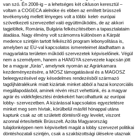
van szó. Én 2008-ig – a lehetséges két cikluson keresztül –
voltam a COGECA alelnöke és ebben az említett brüsszeli
tevékenység mellett lényeges volt a többi kelet- európai
szövetkezeti szervezettel való együttműködés, de az akkori
tagjelöltek, Románia, Bulgária felkészítésében a tapasztalataim
átadása. Nagy élmény volt számomra különösen a Kárpát
medence szintjén tartott felkészítő program lebonyolítása is,
amelyben az EU-val kapcsolatos ismereteimet átadhattam a
magyarlakta területen működő szervezetek képviselőinek. Végül
nem a személyem, hanem a HANGYA szervezete kapcsán jött
be a magyar „fúrás”, amelynek nyomán az Agrárkamara
kezdeményezésére, a MOSZ támogatásával és a MAGOSZ
beleegyezésével egy késedelmes rendezésből származó
tagdíjhátralékunk miatt kizártak minket abból a hazai konzorciális
megállapodásból, aminek révén részt vehettünk, és a magyar
agrár és vidékfejlesztési érdekekért harcolhattunk az európai
lobby- szervezetben. A kizárással kapcsolatos egyeztetésre
minket meg sem hívtak, körülbelül másfél hónappal utána
kaptunk csak az ott született döntésről egy levelet, viszont
azonnal értesítették Brüsszelt. Azóta Magyarország
tulajdonképpen nem képviselteti magát a lobby szervezet politikai
döntéshozatali szintjén, csak a szakbizottsági ülésekre utaznak