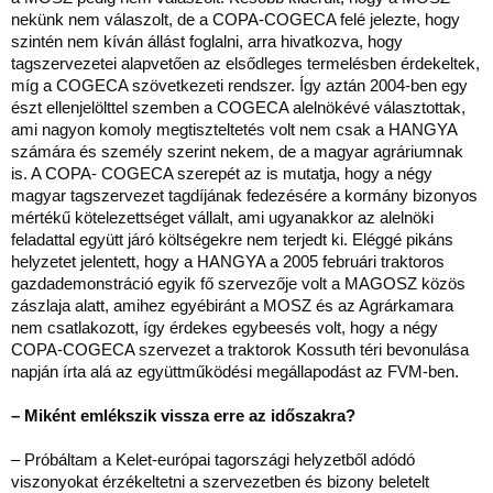
nekünk nem válaszolt, de a COPA-COGECA felé jelezte, hogy
szintén nem kíván állást foglalni, arra hivatkozva, hogy
tagszervezetei alapvetően az elsődleges termelésben érdekeltek,
míg a COGECA szövetkezeti rendszer. Így aztán 2004-ben egy
észt ellenjelölttel szemben a COGECA alelnökévé választottak,
ami nagyon komoly megtiszteltetés volt nem csak a HANGYA
számára és személy szerint nekem, de a magyar agráriumnak
is. A COPA- COGECA szerepét az is mutatja, hogy a négy
magyar tagszervezet tagdíjának fedezésére a kormány bizonyos
mértékű kötelezettséget vállalt, ami ugyanakkor az alelnöki
feladattal együtt járó költségekre nem terjedt ki. Eléggé pikáns
helyzetet jelentett, hogy a HANGYA a 2005 februári traktoros
gazdademonstráció egyik fő szervezője volt a MAGOSZ közös
zászlaja alatt, amihez egyébiránt a MOSZ és az Agrárkamara
nem csatlakozott, így érdekes egybeesés volt, hogy a négy
COPA-COGECA szervezet a traktorok Kossuth téri bevonulása
napján írta alá az együttműködési megállapodást az FVM-ben.
– Miként emlékszik vissza erre az időszakra?
– Próbáltam a Kelet-európai tagországi helyzetből adódó
viszonyokat érzékeltetni a szervezetben és bizony beletelt