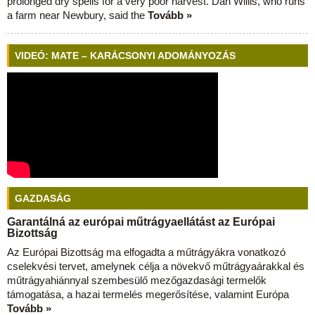
prolonged dry spells for a very poor harvest. Dan Willis, who runs
a farm near Newbury, said the
Tovább »
VIDEÓ: MATE – KARÁCSONYI ADOMÁNYOZÁS
GAZDASÁG
Garantálná az európai műtrágyaellátást az Európai
Bizottság
Az Európai Bizottság ma elfogadta a műtrágyákra vonatkozó
cselekvési tervet, amelynek célja a növekvő műtrágyaárakkal és
műtrágyahiánnyal szembesülő mezőgazdasági termelők
támogatása, a hazai termelés megerősítése, valamint Európa
Tovább »