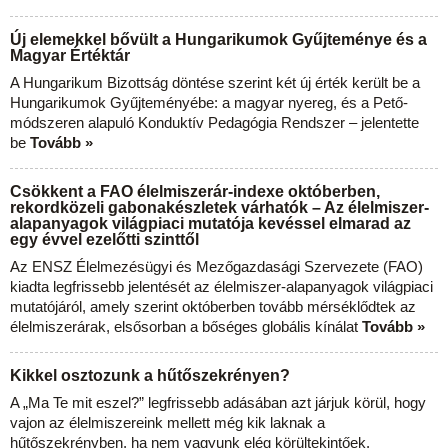
Új elemekkel bővült a Hungarikumok Gyűjteménye és a
Magyar Értéktár
A Hungarikum Bizottság döntése szerint két új érték került be a
Hungarikumok Gyűjteményébe: a magyar nyereg, és a Pető-
módszeren alapuló Konduktív Pedagógia Rendszer – jelentette
be
Tovább »
Csökkent a FAO élelmiszerár-indexe októberben,
rekordközeli gabonakészletek várhatók – Az élelmiszer-
alapanyagok világpiaci mutatója kevéssel elmarad az
egy évvel ezelőtti szinttől
Az ENSZ Élelmezésügyi és Mezőgazdasági Szervezete (FAO)
kiadta legfrissebb jelentését az élelmiszer-alapanyagok világpiaci
mutatójáról, amely szerint októberben tovább mérséklődtek az
élelmiszerárak, elsősorban a bőséges globális kínálat
Tovább »
Kikkel osztozunk a hűtőszekrényen?
A „Ma Te mit eszel?” legfrissebb adásában azt járjuk körül, hogy
vajon az élelmiszereink mellett még kik laknak a
hűtőszekrényben, ha nem vagyunk elég körültekintőek.