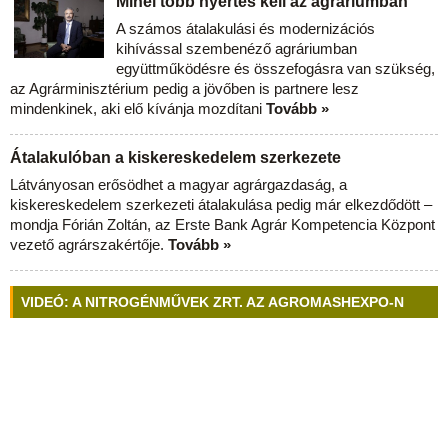
Minél több nyertes kell az agráriumban
A számos átalakulási és modernizációs
kihívással szembenéző agráriumban
együttműködésre és összefogásra van szükség,
az Agrárminisztérium pedig a jövőben is partnere lesz
mindenkinek, aki elő kívánja mozdítani
Tovább »
Átalakulóban a kiskereskedelem szerkezete
Látványosan erősödhet a magyar agrárgazdaság, a
kiskereskedelem szerkezeti átalakulása pedig már elkezdődött –
mondja Fórián Zoltán, az Erste Bank Agrár Kompetencia Központ
vezető agrárszakértője.
Tovább »
VIDEÓ: A NITROGÉNMŰVEK ZRT. AZ AGROMASHEXPO-N