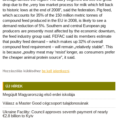
drop due to the „very low market process for milk which fell back
to historic lows at the end of 2008”, said the federation. Pig feed,
which accounts for 35% of the 150 million metric tonnes of
compound feed produced in the EU in 2008, is likely to see a
demand reduction of 5%. Southern and central European pig
producers are presently most affected by the economic downturn,
the feed industry group said. FEFAC said its members estimate
that poultry feed demand – which makes up 32% of overall
compound feed requirement – will remain „relatively stable”. This
is because „poultry meat may ‘resist’ longer, as consumers prefer
the cheaper animal protein source”, it said.
Hozzászólás küldéséhez
be kell jelentkezni
.
ÚJ HÍREK
Megújult Magyarország első erdei iskolája
Válasz a Master Good cégcsoport tulajdonosának
Ukraine Facility: Council approves seventh payment of nearly
€2.8 billion to Kyiv