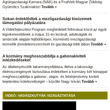
Agrárgazdasági Kamara (NAK) és a FruitVeb Magyar Zöldség-
Gyümölcs Szakmaközi
Tovább »
Sokan érdeklődtek a mezőgazdasági kisüzemek
támogatási pályázatára
A Vidékfejlesztési Program meghirdetett felhívásai közül az egyik
legsikeresebbnek a május 31-én lezárult, adottságaik és
ambícióik alapján fejlődőképes, kisméretű mezőgazdasági
termelők jövedelemszerzését és gazdasági több lábon
Tovább »
A kormány meghosszabbítja a gabonakiviteli
intézkedéseket
Az állattenyésztők takarmányellátása, illetve a lakossági
élelmiszerigények biztosítása érdekében a kormány két hónappal
meghosszabbítja a gabona-, olajos- és fehérjenövény kiviteli
bejelentési kötelezettséget – közölte Nagy István
Tovább »
VIDEÓ: VADÁSZKUTYÁK VIZSGÁZTATÁSA