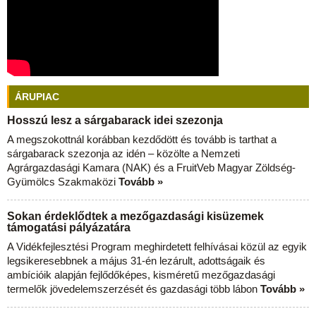
ÁRUPIAC
Hosszú lesz a sárgabarack idei szezonja
A megszokottnál korábban kezdődött és tovább is tarthat a
sárgabarack szezonja az idén – közölte a Nemzeti
Agrárgazdasági Kamara (NAK) és a FruitVeb Magyar Zöldség-
Gyümölcs Szakmaközi
Tovább »
Sokan érdeklődtek a mezőgazdasági kisüzemek
támogatási pályázatára
A Vidékfejlesztési Program meghirdetett felhívásai közül az egyik
legsikeresebbnek a május 31-én lezárult, adottságaik és
ambícióik alapján fejlődőképes, kisméretű mezőgazdasági
termelők jövedelemszerzését és gazdasági több lábon
Tovább »