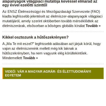
alapanyagok világpiaci mutatója kevéssel elmarad az
egy évvel ezelőtti szinttől
Az ENSZ Élelmezésügyi és Mezőgazdasági Szervezete (FAO)
kiadta legfrissebb jelentését az élelmiszer-alapanyagok világpiaci
mutatójáról, amely szerint októberben tovább mérséklődtek az
élelmiszerárak, elsősorban a bőséges globális kínálat
Tovább »
Kikkel osztozunk a hűtőszekrényen?
A „Ma Te mit eszel?” legfrissebb adásában azt járjuk körül, hogy
vajon az élelmiszereink mellett még kik laknak a
hűtőszekrényben, ha nem vagyunk elég körültekintőek.
Mindemellett
Tovább »
VIDEÓ: VÁR A MAGYAR AGRÁR- ÉS ÉLETTUDOMÁNYI
EGYETEM