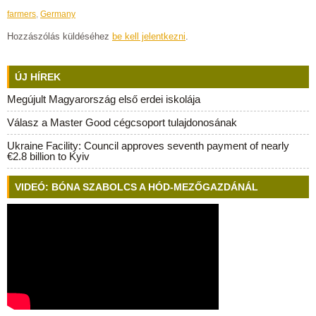
farmers
,
Germany
Hozzászólás küldéséhez
be kell jelentkezni
.
ÚJ HÍREK
Megújult Magyarország első erdei iskolája
Válasz a Master Good cégcsoport tulajdonosának
Ukraine Facility: Council approves seventh payment of nearly
€2.8 billion to Kyiv
VIDEÓ: BÓNA SZABOLCS A HÓD-MEZŐGAZDÁNÁL