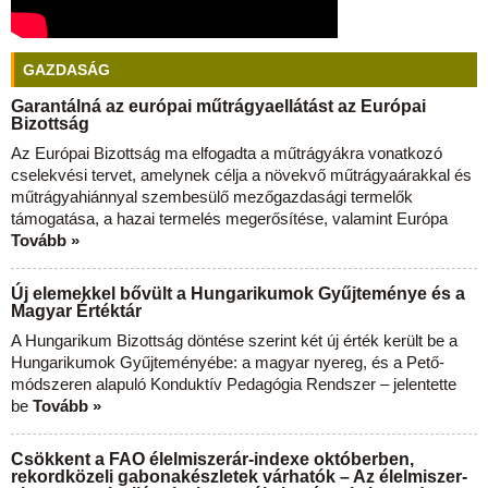
GAZDASÁG
Garantálná az európai műtrágyaellátást az Európai
Bizottság
Az Európai Bizottság ma elfogadta a műtrágyákra vonatkozó
cselekvési tervet, amelynek célja a növekvő műtrágyaárakkal és
műtrágyahiánnyal szembesülő mezőgazdasági termelők
támogatása, a hazai termelés megerősítése, valamint Európa
Tovább »
Új elemekkel bővült a Hungarikumok Gyűjteménye és a
Magyar Értéktár
A Hungarikum Bizottság döntése szerint két új érték került be a
Hungarikumok Gyűjteményébe: a magyar nyereg, és a Pető-
módszeren alapuló Konduktív Pedagógia Rendszer – jelentette
be
Tovább »
Csökkent a FAO élelmiszerár-indexe októberben,
rekordközeli gabonakészletek várhatók – Az élelmiszer-