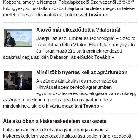
Központ, amely a Nemzeti Földalapkezelő Szervezettől „örökölt”
földügyek, az osztatlan közös tulajdonú területek megszüntetése
mellett erdészeti feladatokkal, öntözéssel
Tovább »
A jövő már elkezdődött a Vitafortnál
„Megáll az ész! Ember és technológia” – Szédítő
hangulatban telt a Vitafort Első Takarmánygyártó
és Forgalmazó Zrt. partnereinek rendezett
szakmai napja az idén Dabason, az előadók
Tovább »
Minél több nyertes kell az agráriumban
A számos átalakulási és modernizációs
kihívással szembenéző agráriumban
együttműködésre és összefogásra van szükség,
az Agrárminisztérium pedig a jövőben is partnere lesz
mindenkinek, aki elő kívánja mozdítani
Tovább »
Átalakulóban a kiskereskedelem szerkezete
Látványosan erősödhet a magyar agrárgazdaság, a
kiskereskedelem szerkezeti átalakulása pedig már elkezdődött –