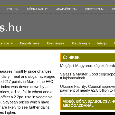
RÓLUNK
MÉDIAAJÁNLAT
ADATVÉDELEM
IMPRESSZUM
P
»
»
zeripar
English news
Események
Gazdaság
Interjú
ÚJ HÍREK
Megújult Magyarország első erdei
easures monthly price changes
Válasz a Master Good cégcsopo
s, dairy, meat and sugar, averaged
tulajdonosának
sed 217 points in March, the FAO
Ukraine Facility: Council approv
 index was driven down by a
payment of nearly €2.8 billion to 
rices, a 1pc. fall in wheat and a
offset a 2.2pc. rise in vegetable
VIDEÓ: BÓNA SZABOLCS A H
es. Soybean prices which have
MEZŐGAZDÁNÁL
r are likely to see further gains
ces higher.