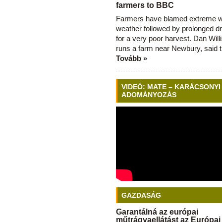
farmers to BBC
Farmers have blamed extreme 
weather followed by prolonged dr
for a very poor harvest. Dan Will
runs a farm near Newbury, said 
Tovább »
VIDEÓ: MATE – KARÁCSONYI
ADOMÁNYOZÁS
GAZDASÁG
Garantálná az európai
műtrágyaellátást az Európai