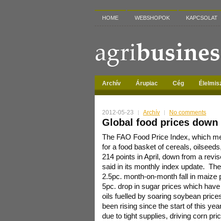
HOME
WEBSHOPOK
KAPCSOLAT
Archív
Árupiac
Cég
Élelmis
2012-05-23
Archív
No comments
Global food prices down
The FAO Food Price Index, which m
for a food basket of cereals, oilseed
214 points in April, down from a revi
said in its monthly index update.
The
2.5pc. month-on-month fall in maize p
5pc. drop in sugar prices which have 
oils fuelled by soaring soybean pric
been rising since the start of this yea
due to tight supplies, driving corn pri