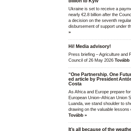
billion to Kyiv
Ukraine is set to receive a paym
nearly €2.8 billion after the Coun
a decision on the seventh regula
disbursement of support under t
»
Hi! Media advisory!
Press briefing – Agriculture and 
Council of 26 May 2026
Tovább 
“One Partnership. One Futur
ed article by President Antó
Costa
As Africa and Europe prepare for
European Union–African Union S
Luanda, we stand shoulder to sho
drawing on the valuable lessons 
Tovább »
It’s all because of the weathe