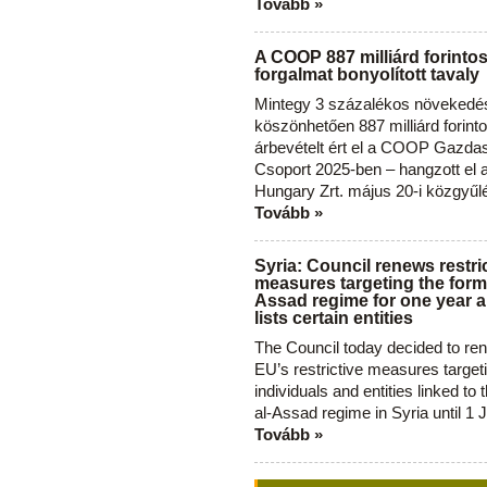
Tovább »
A COOP 887 milliárd forinto
forgalmat bonyolított tavaly
Mintegy 3 százalékos növekedé
köszönhetően 887 milliárd forint
árbevételt ért el a COOP Gazda
Csoport 2025-ben – hangzott el
Hungary Zrt. május 20-i közgyűl
Tovább »
Syria: Council renews restri
measures targeting the forme
Assad regime for one year a
lists certain entities
The Council today decided to re
EU’s restrictive measures target
individuals and entities linked to 
al-Assad regime in Syria until 1 
Tovább »