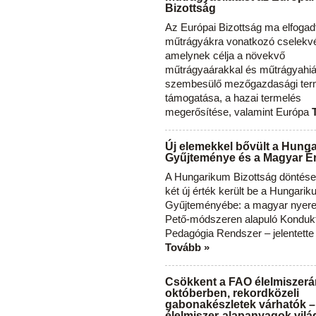
Bizottság
Az Európai Bizottság ma elfogad
műtrágyákra vonatkozó cselekvés
amelynek célja a növekvő
műtrágyaárakkal és műtrágyahi
szembesülő mezőgazdasági ter
támogatása, a hazai termelés
megerősítése, valamint Európa
Új elemekkel bővült a Hung
Gyűjteménye és a Magyar Ér
A Hungarikum Bizottság döntése 
két új érték került be a Hungari
Gyűjteményébe: a magyar nyere
Pető-módszeren alapuló Konduk
Pedagógia Rendszer – jelentette
Tovább »
Csökkent a FAO élelmiszerá
októberben, rekordközeli
gabonakészletek várhatók –
élelmiszer-alapanyagok vilá