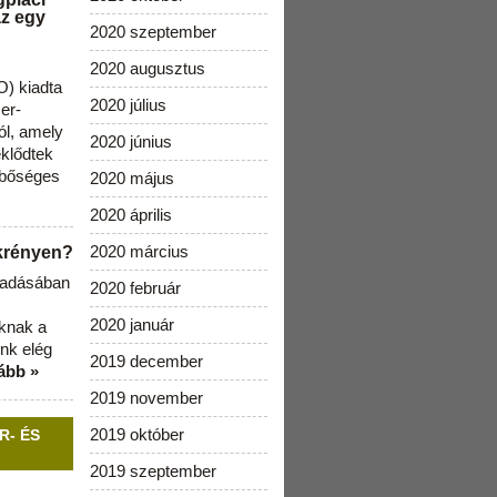
az egy
2020 szeptember
2020 augusztus
) kiadta
2020 július
zer-
ól, amely
2020 június
klődtek
 bőséges
2020 május
2020 április
2020 március
ekrényen?
b adásában
2020 február
2020 január
aknak a
nk elég
2019 december
ább »
2019 november
2019 október
R- ÉS
2019 szeptember