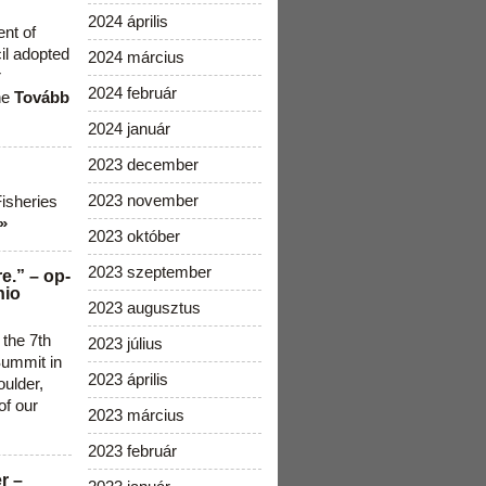
2024 április
ent of
cil adopted
2024 március
r
2024 február
he
Tovább
2024 január
2023 december
2023 november
Fisheries
»
2023 október
2023 szeptember
e.” – op-
nio
2023 augusztus
 the 7th
2023 július
ummit in
2023 április
ulder,
of our
2023 március
2023 február
r –