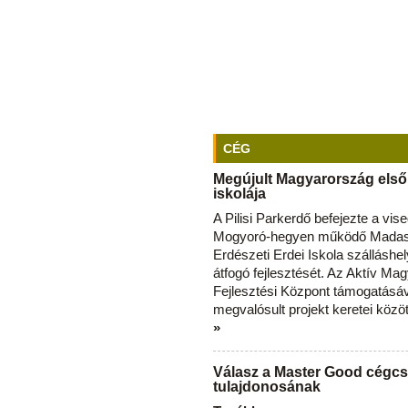
CÉG
Megújult Magyarország első
iskolája
A Pilisi Parkerdő befejezte a vise
Mogyoró-hegyen működő Madas
Erdészeti Erdei Iskola szálláshe
átfogó fejlesztését. Az Aktív Ma
Fejlesztési Központ támogatásá
megvalósult projekt keretei közö
»
Válasz a Master Good cégcs
tulajdonosának