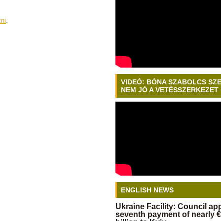
zni
.
VIDEÓ: BÓNA SZABOLCS SZ
NEM JÓ A VETÉSSZERKEZET
ENGLISH NEWS
Ukraine Facility: Council a
seventh payment of nearly €