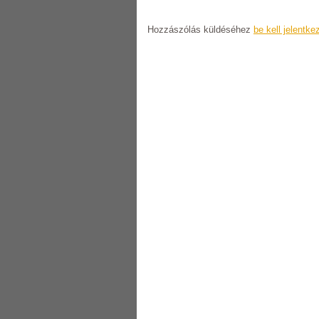
Hozzászólás küldéséhez
be kell jelentke