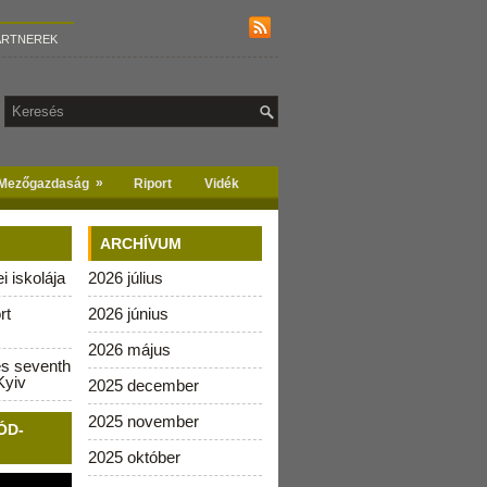
ARTNEREK
»
Mezőgazdaság
Riport
Vidék
ARCHÍVUM
 iskolája
2026 július
rt
2026 június
2026 május
es seventh
Kyiv
2025 december
2025 november
ÓD-
2025 október