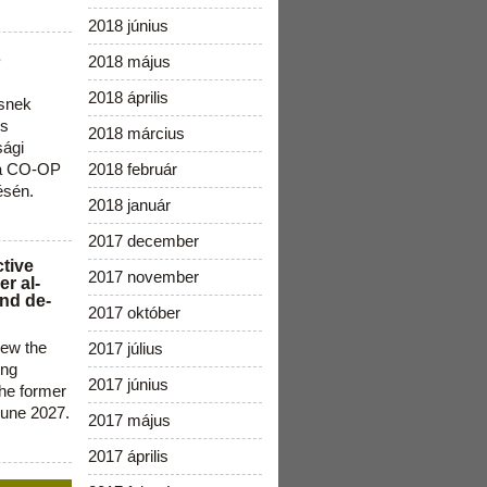
2018 június
s
2018 május
2018 április
snek
os
2018 március
sági
 a CO-OP
2018 február
ésén.
2018 január
2017 december
ctive
2017 november
r al-
nd de-
2017 október
new the
2017 július
ing
2017 június
the former
June 2027.
2017 május
2017 április