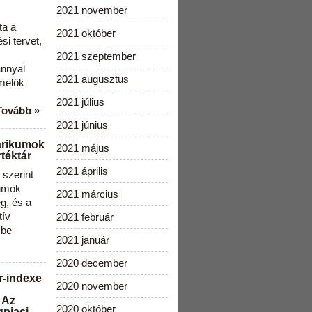
2021 november
ta a
2021 október
i tervet,
2021 szeptember
ánnyal
2021 augusztus
melők
2021 július
Tovább »
2021 június
arikumok
2021 május
téktár
2021 április
szerint
kumok
2021 március
g, és a
tív
2021 február
 be
2021 január
2020 december
r-indexe
2020 november
 Az
2020 október
gpiaci