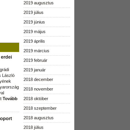
2019 augusztus
2019 július
2019 június
2019 május
2019 április
2019 március
 erdei
2019 február
grádi
2019 január
 László
2018 december
lyének
gyarország
2018 november
val
tt
Tovább
2018 október
2018 szeptember
2018 augusztus
oport
2018 július