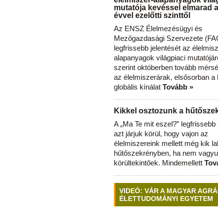
mutatója kevéssel elmarad 
évvel ezelőtti szinttől
Az ENSZ Élelmezésügyi és
Mezőgazdasági Szervezete (FAO
legfrissebb jelentését az élelmis
alapanyagok világpiaci mutatójár
szerint októberben tovább mérsé
az élelmiszerárak, elsősorban a
globális kínálat
Tovább »
Kikkel osztozunk a hűtősz
A „Ma Te mit eszel?” legfrisseb
azt járjuk körül, hogy vajon az
élelmiszereink mellett még kik l
hűtőszekrényben, ha nem vagyu
körültekintőek. Mindemellett
Tov
VIDEÓ: VÁR A MAGYAR AGRÁ
ÉLETTUDOMÁNYI EGYETEM