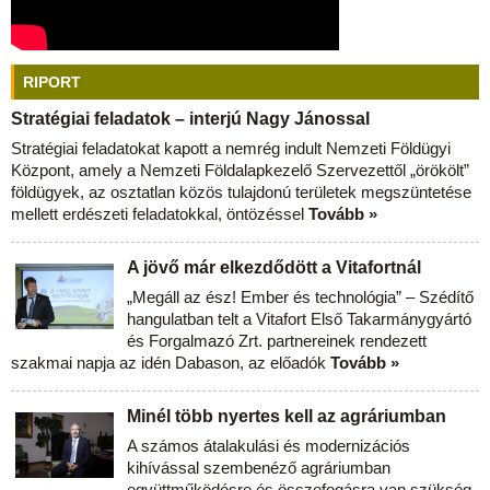
RIPORT
Stratégiai feladatok – interjú Nagy Jánossal
Stratégiai feladatokat kapott a nemrég indult Nemzeti Földügyi
Központ, amely a Nemzeti Földalapkezelő Szervezettől „örökölt”
földügyek, az osztatlan közös tulajdonú területek megszüntetése
mellett erdészeti feladatokkal, öntözéssel
Tovább »
A jövő már elkezdődött a Vitafortnál
„Megáll az ész! Ember és technológia” – Szédítő
hangulatban telt a Vitafort Első Takarmánygyártó
és Forgalmazó Zrt. partnereinek rendezett
szakmai napja az idén Dabason, az előadók
Tovább »
Minél több nyertes kell az agráriumban
A számos átalakulási és modernizációs
kihívással szembenéző agráriumban
együttműködésre és összefogásra van szükség,