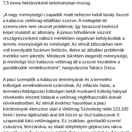
7,5 tonna hektáronkénti tartományban mozog.
„A nagy mennyiségű csapadék miatt nehezen indult tavaly ősszel
a kalászos vetőmag-előállítási szezon. A melegebb tél
szerencsére nem okozott problémát, így tavasszal kedvező
képet mutatott az állomány. A júniusi hőhullámok viszont
országrészenként változó mértékben negatívan befolyásolták a
termés mennyiségét és minőségét. Az elmúlt időszakban nem
volt komolyabb fuzárium fertőzés, illetve az áthullási problémák
mértéke sem jelentős. Mindezek tükrében elegendő mennyiségű,
jó minőségű őszi kalászos vetőmag áll a szezon kezdetére a
gazdálkodók rendelkezésére”, hangsúlyozta Takács Géza.
A piaci szereplők a kalászos terményárak és a termelési
költségek emelkedésével számolnak. Az inflációs hatás, a
termelési-feldolgozási költségen belüli munkaerő költség-hányad
növekedés érezteti hatását a vetőmag végfelhasználói árának
növekedésében. Az elmúlt évekhez hasonlóan a piaci
körülmények elemzése után a Vetőmag Szövetség nettó 123.100
forint / tonna tájékoztató árat tett közzé az őszi kalászosok II.
szaporulati fokú vetőmagjaira. Ez zsákban, gombaölő-szerrel
csávázva, fémzárolva, az eladó telephelyén gépkocsira rakva