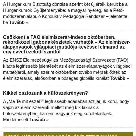
A Hungarikum Bizottság döntése szerint két új érték került be a
Hungarikumok Gyűjteményébe: a magyar nyereg, és a Pető-
módszeren alapuló Konduktív Pedagógia Rendszer – jelentette
be
Tovább »
Csökkent a FAO élelmiszerár-indexe októberben,
rekordközeli gabonakészletek várhatók – Az élelmiszer-
alapanyagok világpiaci mutatója kevéssel elmarad az
egy évvel ezelőtti szinttől
Az ENSZ Élelmezésügyi és Mezőgazdasági Szervezete (FAO)
kiadta legfrissebb jelentését az élelmiszer-alapanyagok világpiaci
mutatójáról, amely szerint októberben tovább mérséklődtek az
élelmiszerárak, elsősorban a bőséges globális kínálat
Tovább »
Kikkel osztozunk a hűtőszekrényen?
A „Ma Te mit eszel?” legfrissebb adásában azt járjuk körül, hogy
vajon az élelmiszereink mellett még kik laknak a
hűtőszekrényben, ha nem vagyunk elég körültekintőek.
Mindemellett
Tovább »