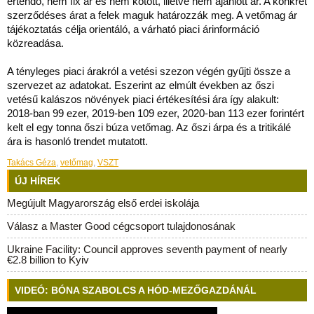
értendő, nem fix ár és nem kötött, illetve nem ajánlott ár. A konkrét
szerződéses árat a felek maguk határozzák meg. A vetőmag ár
tájékoztatás célja orientáló, a várható piaci árinformáció
közreadása.
A tényleges piaci árakról a vetési szezon végén gyűjti össze a
szervezet az adatokat. Eszerint az elmúlt években az őszi
vetésű kalászos növények piaci értékesítési ára így alakult:
2018-ban 99 ezer, 2019-ben 109 ezer, 2020-ban 113 ezer forintért
kelt el egy tonna őszi búza vetőmag. Az őszi árpa és a tritikálé
ára is hasonló trendet mutatott.
Takács Géza
,
vetőmag
,
VSZT
ÚJ HÍREK
Megújult Magyarország első erdei iskolája
Válasz a Master Good cégcsoport tulajdonosának
Ukraine Facility: Council approves seventh payment of nearly
€2.8 billion to Kyiv
VIDEÓ: BÓNA SZABOLCS A HÓD-MEZŐGAZDÁNÁL