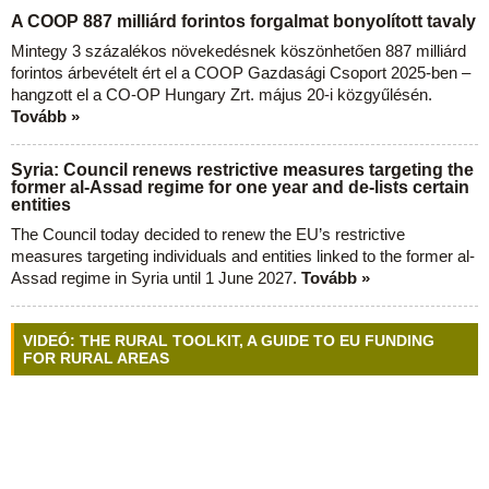
A COOP 887 milliárd forintos forgalmat bonyolított tavaly
Mintegy 3 százalékos növekedésnek köszönhetően 887 milliárd
forintos árbevételt ért el a COOP Gazdasági Csoport 2025-ben –
hangzott el a CO-OP Hungary Zrt. május 20-i közgyűlésén.
Tovább »
Syria: Council renews restrictive measures targeting the
former al-Assad regime for one year and de-lists certain
entities
The Council today decided to renew the EU’s restrictive
measures targeting individuals and entities linked to the former al-
Assad regime in Syria until 1 June 2027.
Tovább »
VIDEÓ: THE RURAL TOOLKIT, A GUIDE TO EU FUNDING
FOR RURAL AREAS