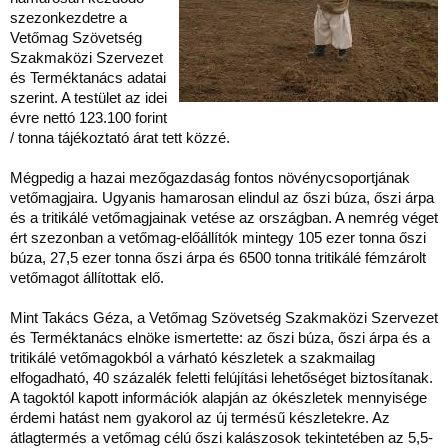
szezonkezdetre a
Vetőmag Szövetség
Szakmaközi Szervezet
és Terméktanács adatai
szerint. A testület az idei
évre nettó 123.100 forint
/ tonna tájékoztató árat tett közzé.
Mégpedig a hazai mezőgazdaság fontos növénycsoportjának
vetőmagjaira. Ugyanis hamarosan elindul az őszi búza, őszi árpa
és a tritikálé vetőmagjainak vetése az országban. A nemrég véget
ért szezonban a vetőmag-előállítók mintegy 105 ezer tonna őszi
búza, 27,5 ezer tonna őszi árpa és 6500 tonna tritikálé fémzárolt
vetőmagot állítottak elő.
Mint Takács Géza, a Vetőmag Szövetség Szakmaközi Szervezet
és Terméktanács elnöke ismertette: az őszi búza, őszi árpa és a
tritikálé vetőmagokból a várható készletek a szakmailag
elfogadható, 40 százalék feletti felújítási lehetőséget biztosítanak.
A tagoktól kapott információk alapján az ókészletek mennyisége
érdemi hatást nem gyakorol az új termésű készletekre. Az
átlagtermés a vetőmag célú őszi kalászosok tekintetében az 5,5-