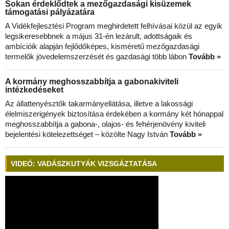
Sokan érdeklődtek a mezőgazdasági kisüzemek
támogatási pályázatára
A Vidékfejlesztési Program meghirdetett felhívásai közül az egyik
legsikeresebbnek a május 31-én lezárult, adottságaik és
ambícióik alapján fejlődőképes, kisméretű mezőgazdasági
termelők jövedelemszerzését és gazdasági több lábon
Tovább »
A kormány meghosszabbítja a gabonakiviteli
intézkedéseket
Az állattenyésztők takarmányellátása, illetve a lakossági
élelmiszerigények biztosítása érdekében a kormány két hónappal
meghosszabbítja a gabona-, olajos- és fehérjenövény kiviteli
bejelentési kötelezettséget – közölte Nagy István
Tovább »
VIDEÓ: VADÁSZKUTYÁK VIZSGÁZTATÁSA