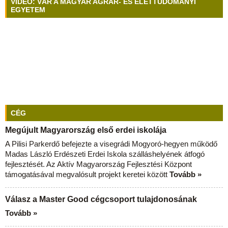
VIDEÓ: VÁR A MAGYAR AGRÁR- ÉS ÉLETTUDOMÁNYI
EGYETEM
CÉG
Megújult Magyarország első erdei iskolája
A Pilisi Parkerdő befejezte a visegrádi Mogyoró-hegyen működő
Madas László Erdészeti Erdei Iskola szálláshelyének átfogó
fejlesztését. Az Aktív Magyarország Fejlesztési Központ
támogatásával megvalósult projekt keretei között
Tovább »
Válasz a Master Good cégcsoport tulajdonosának
Tovább »