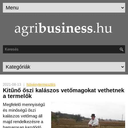
2021-08-13
Növénytermesztés
Kitűnő őszi kalászos vetőmagokat vethetnek
a termelők
Megfelelő mennyiségű
és minőségű őszi
kalászos vetőmag áll
majd rendelkezésre a
hamarosan kezdődő