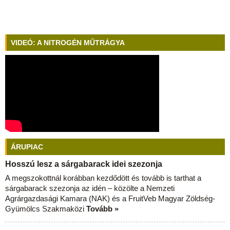
VIDEÓ: A NITROGÉN MŰTRÁGYA
ÁRUPIAC
Hosszú lesz a sárgabarack idei szezonja
A megszokottnál korábban kezdődött és tovább is tarthat a
sárgabarack szezonja az idén – közölte a Nemzeti
Agrárgazdasági Kamara (NAK) és a FruitVeb Magyar Zöldség-
Gyümölcs Szakmaközi
Tovább »