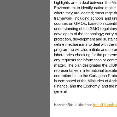
highlights are: a deal between the Min
Environment to identify native maize
where they are located; encourage the
framework, including schools and unive
courses on GMOs, based on scientif
understanding of the GMO regulator
developers of the technology; carry out
protection, development and sustaina
define mechanisms to deal with the 
programme will also initiate and co-o
laboratories checking for the presen
any requests for information or contr
matter. The plan designates the CI
representative in international biosaf
commitments to the Cartagena Prot
is composed of the Ministries of Agri
Finance, and the Economy, and the na
general.
Hozzászólás küldéséhez
be kell jelentke