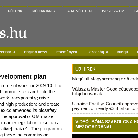
RÓLUNK
MÉDIAAJÁNLAT
ADATVÉDELEM
IMPRESSZUM
P
»
»
zeripar
English news
Események
Gazdaság
Interjú
ÚJ HÍREK
velopment plan
Megújult Magyarország első erdei
amme of work for 2009-10. The
Válasz a Master Good cégcsopo
 promote research into the
tulajdonosának
work transparently; rais
e
Ukraine Facility: Council approv
d high production; and create
payment of nearly €2.8 billion to 
exico amended its biosafety
tate the approval of GM maize
VIDEÓ: BÓNA SZABOLCS A H
 earlier legislation to set up a
MEZŐGAZDÁNÁL
 [native] maize” . The programme
ong those the commission