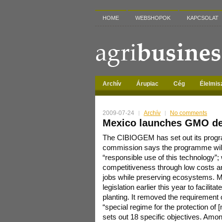
HOME
WEBSHOPOK
KAPCSOLAT
Archív
Árupiac
Cég
Élelmis
2009-07-24
Archív
No comments
Mexico launches GMO de
The CIBIOGEM has set out its progr
commission says the programme will:
“responsible use of this technology”; 
competitiveness through low costs an
jobs while preserving ecosystems. M
legislation earlier this year to facili
planting. It removed the requirement of
“special regime for the protection of
sets out 18 specific objectives. Am