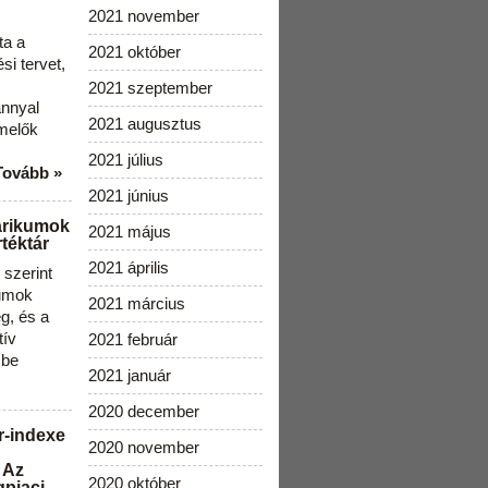
2021 november
ta a
2021 október
i tervet,
2021 szeptember
ánnyal
2021 augusztus
melők
2021 július
Tovább »
2021 június
arikumok
2021 május
téktár
2021 április
szerint
kumok
2021 március
g, és a
tív
2021 február
 be
2021 január
2020 december
r-indexe
2020 november
 Az
2020 október
gpiaci