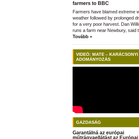
farmers to BBC
Farmers have blamed extreme 
weather followed by prolonged dr
for a very poor harvest. Dan Will
runs a farm near Newbury, said 
Tovább »
VIDEÓ: MATE – KARÁCSONYI
ADOMÁNYOZÁS
GAZDASÁG
Garantálná az európai
műtrágyaellátást az Európai