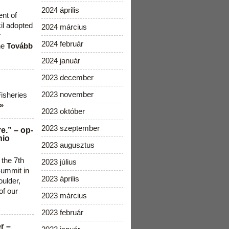
2024 április
ent of
cil adopted
2024 március
r
2024 február
he
Tovább
2024 január
2023 december
2023 november
Fisheries
»
2023 október
2023 szeptember
e.” – op-
nio
2023 augusztus
 the 7th
2023 július
ummit in
2023 április
ulder,
of our
2023 március
2023 február
r –