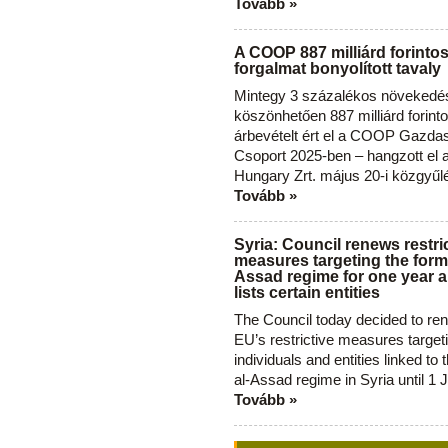
Tovább »
A COOP 887 milliárd forinto
forgalmat bonyolított tavaly
Mintegy 3 százalékos növekedé
köszönhetően 887 milliárd forint
árbevételt ért el a COOP Gazda
Csoport 2025-ben – hangzott el
Hungary Zrt. május 20-i közgyűl
Tovább »
Syria: Council renews restri
measures targeting the forme
Assad regime for one year a
lists certain entities
The Council today decided to re
EU’s restrictive measures target
individuals and entities linked to 
al-Assad regime in Syria until 1 
Tovább »