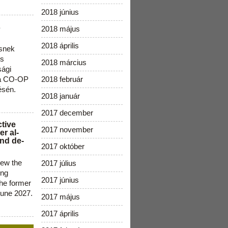
2018 június
s
2018 május
2018 április
snek
os
2018 március
sági
 a CO-OP
2018 február
ésén.
2018 január
2017 december
ctive
2017 november
r al-
nd de-
2017 október
new the
2017 július
ing
2017 június
the former
June 2027.
2017 május
2017 április