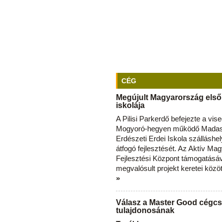
CÉG
Megújult Magyarország első
iskolája
A Pilisi Parkerdő befejezte a vise
Mogyoró-hegyen működő Madas
Erdészeti Erdei Iskola szálláshe
átfogó fejlesztését. Az Aktív Ma
Fejlesztési Központ támogatásá
megvalósult projekt keretei közö
»
Válasz a Master Good cégcs
tulajdonosának