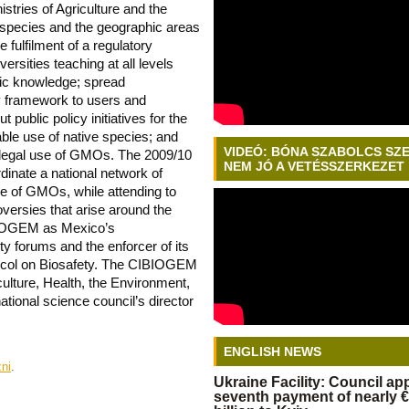
istries of Agriculture and the
 species and the geographic areas
 fulfilment of a regulatory
rsities teaching at all levels
ic knowledge; spread
y framework to users and
 public policy initiatives for the
ble use of native species; and
VIDEÓ: BÓNA SZABOLCS SZ
illegal use of GMOs. The 2009/10
NEM JÓ A VETÉSSZERKEZET
rdinate a national network of
ce of GMOs, while attending to
oversies that arise around the
BIOGEM as Mexico’s
ety forums and the enforcer of its
ocol on Biosafety. The CIBIOGEM
culture, Health, the Environment,
tional science council’s director
ENGLISH NEWS
zni
.
Ukraine Facility: Council a
seventh payment of nearly €