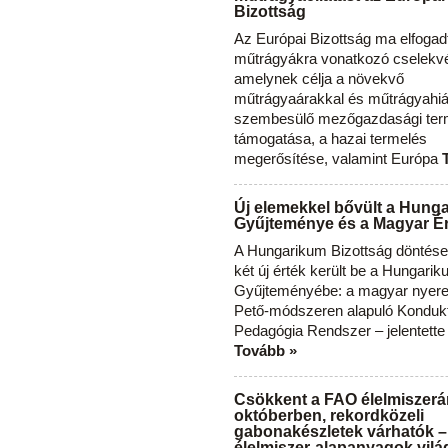
Bizottság
Az Európai Bizottság ma elfogad
műtrágyákra vonatkozó cselekvés
amelynek célja a növekvő
műtrágyaárakkal és műtrágyahi
szembesülő mezőgazdasági ter
támogatása, a hazai termelés
megerősítése, valamint Európa
Új elemekkel bővült a Hung
Gyűjteménye és a Magyar Ér
A Hungarikum Bizottság döntése 
két új érték került be a Hungari
Gyűjteményébe: a magyar nyere
Pető-módszeren alapuló Konduk
Pedagógia Rendszer – jelentette
Tovább »
Csökkent a FAO élelmiszerá
októberben, rekordközeli
gabonakészletek várhatók –
élelmiszer-alapanyagok vilá