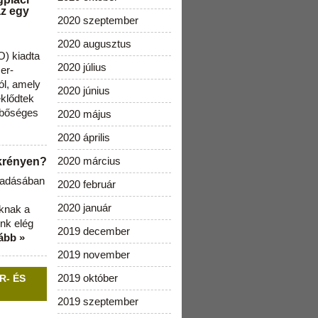
az egy
2020 szeptember
2020 augusztus
) kiadta
2020 július
zer-
ól, amely
2020 június
klődtek
 bőséges
2020 május
2020 április
2020 március
ekrényen?
b adásában
2020 február
2020 január
aknak a
nk elég
2019 december
ább »
2019 november
2019 október
R- ÉS
2019 szeptember