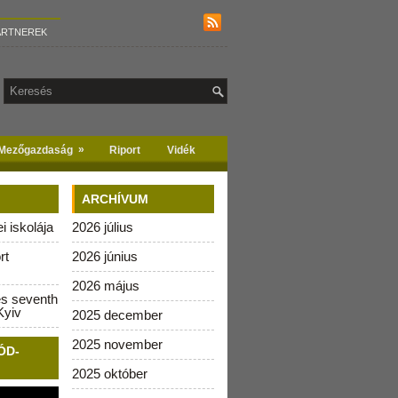
ARTNEREK
»
Mezőgazdaság
Riport
Vidék
ARCHÍVUM
 iskolája
2026 július
rt
2026 június
2026 május
es seventh
Kyiv
2025 december
2025 november
ÓD-
2025 október