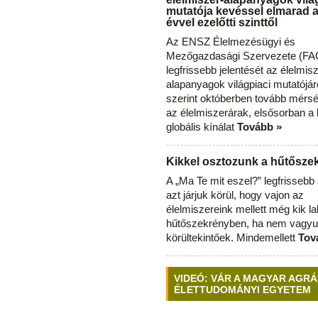
mutatója kevéssel elmarad 
évvel ezelőtti szinttől
Az ENSZ Élelmezésügyi és
Mezőgazdasági Szervezete (FAO
legfrissebb jelentését az élelmis
alapanyagok világpiaci mutatójár
szerint októberben tovább mérsé
az élelmiszerárak, elsősorban a
globális kínálat
Tovább »
Kikkel osztozunk a hűtősz
A „Ma Te mit eszel?” legfrisseb
azt járjuk körül, hogy vajon az
élelmiszereink mellett még kik l
hűtőszekrényben, ha nem vagyu
körültekintőek. Mindemellett
Tov
VIDEÓ: VÁR A MAGYAR AGRÁ
ÉLETTUDOMÁNYI EGYETEM