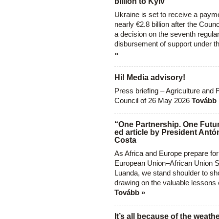
billion to Kyiv
Ukraine is set to receive a paym
nearly €2.8 billion after the Coun
a decision on the seventh regula
disbursement of support under t
»
Hi! Media advisory!
Press briefing – Agriculture and 
Council of 26 May 2026
Tovább 
“One Partnership. One Futur
ed article by President Antó
Costa
As Africa and Europe prepare for
European Union–African Union S
Luanda, we stand shoulder to sho
drawing on the valuable lessons 
Tovább »
It’s all because of the weathe