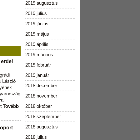
2019 augusztus
2019 július
2019 június
2019 május
2019 április
2019 március
 erdei
2019 február
grádi
2019 január
 László
2018 december
lyének
gyarország
2018 november
val
tt
Tovább
2018 október
2018 szeptember
2018 augusztus
oport
2018 július