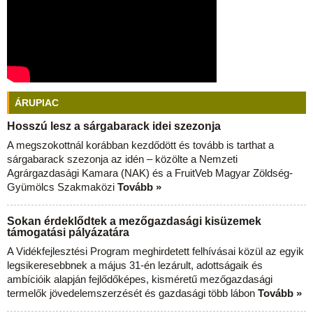
ÁRUPIAC
Hosszú lesz a sárgabarack idei szezonja
A megszokottnál korábban kezdődött és tovább is tarthat a
sárgabarack szezonja az idén – közölte a Nemzeti
Agrárgazdasági Kamara (NAK) és a FruitVeb Magyar Zöldség-
Gyümölcs Szakmaközi
Tovább »
Sokan érdeklődtek a mezőgazdasági kisüzemek
támogatási pályázatára
A Vidékfejlesztési Program meghirdetett felhívásai közül az egyik
legsikeresebbnek a május 31-én lezárult, adottságaik és
ambícióik alapján fejlődőképes, kisméretű mezőgazdasági
termelők jövedelemszerzését és gazdasági több lábon
Tovább »