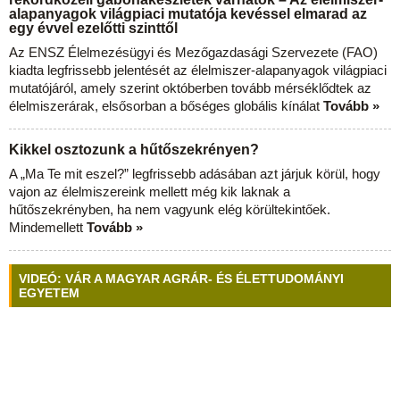
alapanyagok világpiaci mutatója kevéssel elmarad az
egy évvel ezelőtti szinttől
Az ENSZ Élelmezésügyi és Mezőgazdasági Szervezete (FAO)
kiadta legfrissebb jelentését az élelmiszer-alapanyagok világpiaci
mutatójáról, amely szerint októberben tovább mérséklődtek az
élelmiszerárak, elsősorban a bőséges globális kínálat
Tovább »
Kikkel osztozunk a hűtőszekrényen?
A „Ma Te mit eszel?” legfrissebb adásában azt járjuk körül, hogy
vajon az élelmiszereink mellett még kik laknak a
hűtőszekrényben, ha nem vagyunk elég körültekintőek.
Mindemellett
Tovább »
VIDEÓ: VÁR A MAGYAR AGRÁR- ÉS ÉLETTUDOMÁNYI
EGYETEM