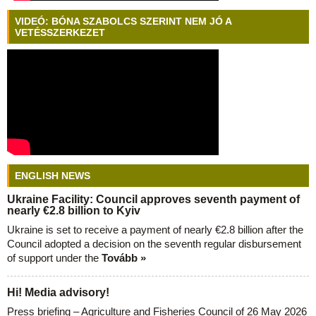
VIDEÓ: BÓNA SZABOLCS SZERINT NEM JÓ A
VETÉSSZERKEZET
ENGLISH NEWS
Ukraine Facility: Council approves seventh payment of
nearly €2.8 billion to Kyiv
Ukraine is set to receive a payment of nearly €2.8 billion after the
Council adopted a decision on the seventh regular disbursement
of support under the
Tovább »
Hi! Media advisory!
Press briefing – Agriculture and Fisheries Council of 26 May 2026