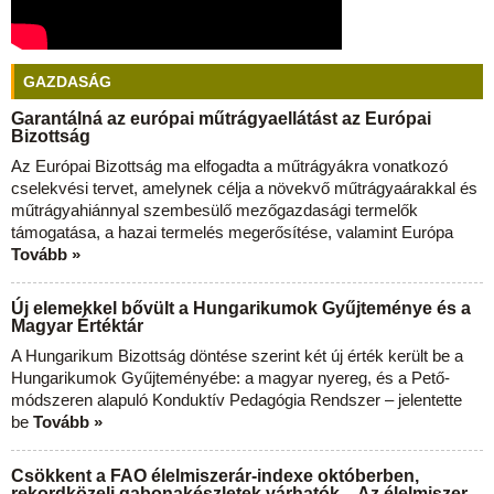
GAZDASÁG
Garantálná az európai műtrágyaellátást az Európai
Bizottság
Az Európai Bizottság ma elfogadta a műtrágyákra vonatkozó
cselekvési tervet, amelynek célja a növekvő műtrágyaárakkal és
műtrágyahiánnyal szembesülő mezőgazdasági termelők
támogatása, a hazai termelés megerősítése, valamint Európa
Tovább »
Új elemekkel bővült a Hungarikumok Gyűjteménye és a
Magyar Értéktár
A Hungarikum Bizottság döntése szerint két új érték került be a
Hungarikumok Gyűjteményébe: a magyar nyereg, és a Pető-
módszeren alapuló Konduktív Pedagógia Rendszer – jelentette
be
Tovább »
Csökkent a FAO élelmiszerár-indexe októberben,
rekordközeli gabonakészletek várhatók – Az élelmiszer-