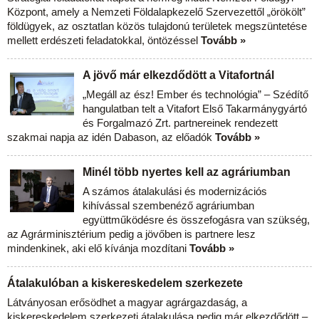
Központ, amely a Nemzeti Földalapkezelő Szervezettől „örökölt”
földügyek, az osztatlan közös tulajdonú területek megszüntetése
mellett erdészeti feladatokkal, öntözéssel
Tovább »
A jövő már elkezdődött a Vitafortnál
„Megáll az ész! Ember és technológia” – Szédítő
hangulatban telt a Vitafort Első Takarmánygyártó
és Forgalmazó Zrt. partnereinek rendezett
szakmai napja az idén Dabason, az előadók
Tovább »
Minél több nyertes kell az agráriumban
A számos átalakulási és modernizációs
kihívással szembenéző agráriumban
együttműködésre és összefogásra van szükség,
az Agrárminisztérium pedig a jövőben is partnere lesz
mindenkinek, aki elő kívánja mozdítani
Tovább »
Átalakulóban a kiskereskedelem szerkezete
Látványosan erősödhet a magyar agrárgazdaság, a
kiskereskedelem szerkezeti átalakulása pedig már elkezdődött –