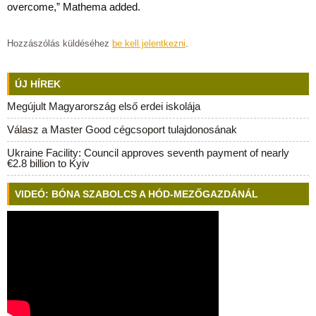
overcome,” Mathema added.
Hozzászólás küldéséhez
be kell jelentkezni
.
ÚJ HÍREK
Megújult Magyarország első erdei iskolája
Válasz a Master Good cégcsoport tulajdonosának
Ukraine Facility: Council approves seventh payment of nearly
€2.8 billion to Kyiv
VIDEÓ: BÓNA SZABOLCS A HÓD-MEZŐGAZDÁNÁL