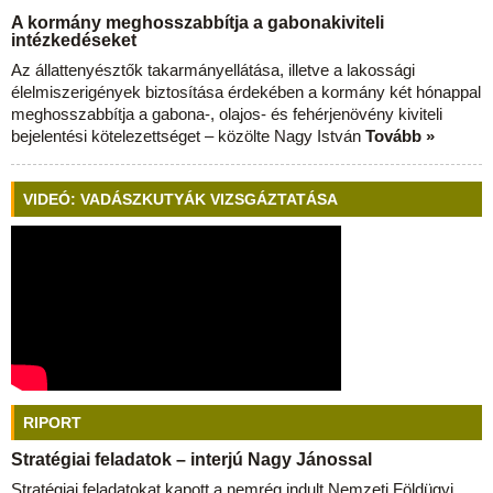
A kormány meghosszabbítja a gabonakiviteli
intézkedéseket
Az állattenyésztők takarmányellátása, illetve a lakossági
élelmiszerigények biztosítása érdekében a kormány két hónappal
meghosszabbítja a gabona-, olajos- és fehérjenövény kiviteli
bejelentési kötelezettséget – közölte Nagy István
Tovább »
VIDEÓ: VADÁSZKUTYÁK VIZSGÁZTATÁSA
RIPORT
Stratégiai feladatok – interjú Nagy Jánossal
Stratégiai feladatokat kapott a nemrég indult Nemzeti Földügyi