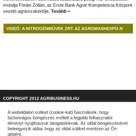
mondja Fórián Zoltán, az Erste Bank Agrár Kompetencia Központ
vezető agrárszakértője.
Tovább »
VIDEÓ: A NITROGÉNMŰVEK ZRT. AZ AGROMASHEXPO-N
COPYRIGHT 2012 AGRIBUSINESS.HU
A weboldalon sütiket (cookie-kat) használunk, hogy
© 2026
agribusiness.hu
biztonságos böngészés mellett a legjobb felhasználói
élményt nyújthassuk látogatóinknak. Az oldal böngészésével
beleegyezik abba, hogy az oldal sütiket mentsen az Ön
gépére.