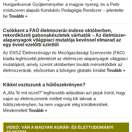
Hungarikumok Gyűjteményébe: a magyar nyereg, és a Pető-
módszeren alapuló Konduktív Pedagógia Rendszer – jelentette
be
Tovább »
Csökkent a FAO élelmiszerár-indexe októberben,
rekordközeli gabonakészletek várhatók – Az élelmiszer-
alapanyagok világpiaci mutatója kevéssel elmarad az
egy évvel ezelőtti szinttől
Az ENSZ Élelmezésügyi és Mezőgazdasági Szervezete (FAO)
kiadta legfrissebb jelentését az élelmiszer-alapanyagok világpiaci
mutatójáról, amely szerint októberben tovább mérséklődtek az
élelmiszerárak, elsősorban a bőséges globális kínálat
Tovább »
Kikkel osztozunk a hűtőszekrényen?
A „Ma Te mit eszel?” legfrissebb adásában azt járjuk körül, hogy
vajon az élelmiszereink mellett még kik laknak a
hűtőszekrényben, ha nem vagyunk elég körültekintőek.
Mindemellett
Tovább »
VIDEÓ: VÁR A MAGYAR AGRÁR- ÉS ÉLETTUDOMÁNYI