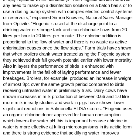
any need to make up a disinfection solution on a batch basis or to
use a dosing pump system with complex electric control systems
or reservoirs,” explained Simon Knowles, National Sales Manager
from Optivite. “Flogenic is used at the discharge point to a
drinking water or storage tank and can chlorinate flows from 20
litres per hour to 20 litres per minute. The chlorine addition is
proportional to the flow of water and there is no waste as active
chlorination ceases once the flow stops.” Farm trials have shown
that when broilers drank water treated using the Flogenic system
they achieved their full growth potential earlier with lower mortality.
Also in layers the performance of birds is enhanced with
improvements in the fall off of laying performance and fewer
breakages. Broilers, for example, produced an increase in weight
of almost 9pc over the same growth period compared to birds
receiving untreated water in preliminary trials. Dairy cows have
shown increases in milk production of between 0.66 and 1.0 litre
more milk in early studies and work in pigs have shown lower
significant reductions in Salmonella ELISA scores. “Flogenic uses
an organic chlorine donor approved for human consumption
which lowers the water pH this is important because chlorine in
water is more effective at killing microorganisms in its acidic form
and there is strong evidence that acidifying water improves