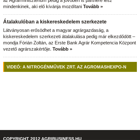
az Agrárminisztérium pedig a jövőben is partnere lesz
mindenkinek, aki elő kívánja mozdítani
Tovább »
Átalakulóban a kiskereskedelem szerkezete
Látványosan erősödhet a magyar agrárgazdaság, a
kiskereskedelem szerkezeti átalakulása pedig már elkezdődött –
mondja Fórián Zoltán, az Erste Bank Agrár Kompetencia Központ
vezető agrárszakértője.
Tovább »
VIDEÓ: A NITROGÉNMŰVEK ZRT. AZ AGROMASHEXPO-N
COPYRIGHT 2012 AGRIBUSINESS.HU