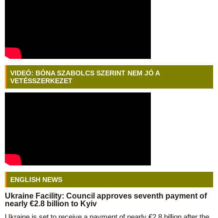
VIDEÓ: BÓNA SZABOLCS SZERINT NEM JÓ A
VETÉSSZERKEZET
ENGLISH NEWS
Ukraine Facility: Council approves seventh payment of
nearly €2.8 billion to Kyiv
Ukraine is set to receive a payment of nearly €2.8 billion after the