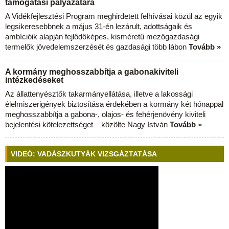
támogatási pályázatára
A Vidékfejlesztési Program meghirdetett felhívásai közül az egyik
legsikeresebbnek a május 31-én lezárult, adottságaik és
ambícióik alapján fejlődőképes, kisméretű mezőgazdasági
termelők jövedelemszerzését és gazdasági több lábon
Tovább »
A kormány meghosszabbítja a gabonakiviteli
intézkedéseket
Az állattenyésztők takarmányellátása, illetve a lakossági
élelmiszerigények biztosítása érdekében a kormány két hónappal
meghosszabbítja a gabona-, olajos- és fehérjenövény kiviteli
bejelentési kötelezettséget – közölte Nagy István
Tovább »
VIDEÓ: VADÁSZKUTYÁK VIZSGÁZTATÁSA