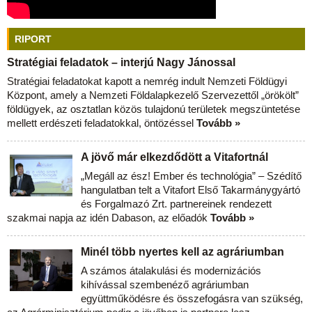
RIPORT
Stratégiai feladatok – interjú Nagy Jánossal
Stratégiai feladatokat kapott a nemrég indult Nemzeti Földügyi
Központ, amely a Nemzeti Földalapkezelő Szervezettől „örökölt”
földügyek, az osztatlan közös tulajdonú területek megszüntetése
mellett erdészeti feladatokkal, öntözéssel
Tovább »
A jövő már elkezdődött a Vitafortnál
„Megáll az ész! Ember és technológia” – Szédítő
hangulatban telt a Vitafort Első Takarmánygyártó
és Forgalmazó Zrt. partnereinek rendezett
szakmai napja az idén Dabason, az előadók
Tovább »
Minél több nyertes kell az agráriumban
A számos átalakulási és modernizációs
kihívással szembenéző agráriumban
együttműködésre és összefogásra van szükség,