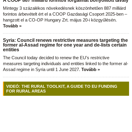
A COOP 887 milliárd forintos forgalmat bonyolított tavaly
Mintegy 3 százalékos növekedésnek köszönhetően 887 milliárd
forintos árbevételt ért el a COOP Gazdasági Csoport 2025-ben –
hangzott el a CO-OP Hungary Zrt. május 20-i közgyűlésén.
Tovább »
Syria: Council renews restrictive measures targeting the
former al-Assad regime for one year and de-lists certain
entities
The Council today decided to renew the EU’s restrictive
measures targeting individuals and entities linked to the former al-
Assad regime in Syria until 1 June 2027.
Tovább »
VIDEÓ: THE RURAL TOOLKIT, A GUIDE TO EU FUNDING
FOR RURAL AREAS