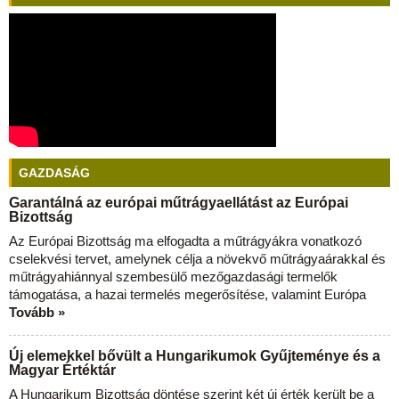
GAZDASÁG
Garantálná az európai műtrágyaellátást az Európai
Bizottság
Az Európai Bizottság ma elfogadta a műtrágyákra vonatkozó
cselekvési tervet, amelynek célja a növekvő műtrágyaárakkal és
műtrágyahiánnyal szembesülő mezőgazdasági termelők
támogatása, a hazai termelés megerősítése, valamint Európa
Tovább »
Új elemekkel bővült a Hungarikumok Gyűjteménye és a
Magyar Értéktár
A Hungarikum Bizottság döntése szerint két új érték került be a