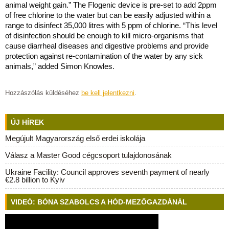
animal weight gain.” The Flogenic device is pre-set to add 2ppm
of free chlorine to the water but can be easily adjusted within a
range to disinfect 35,000 litres with 5 ppm of chlorine. “This level
of disinfection should be enough to kill micro-organisms that
cause diarrheal diseases and digestive problems and provide
protection against re-contamination of the water by any sick
animals,” added Simon Knowles.
Hozzászólás küldéséhez
be kell jelentkezni
.
ÚJ HÍREK
Megújult Magyarország első erdei iskolája
Válasz a Master Good cégcsoport tulajdonosának
Ukraine Facility: Council approves seventh payment of nearly
€2.8 billion to Kyiv
VIDEÓ: BÓNA SZABOLCS A HÓD-MEZŐGAZDÁNÁL