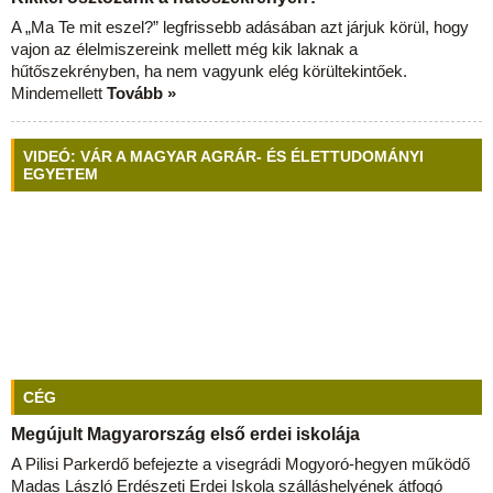
A „Ma Te mit eszel?” legfrissebb adásában azt járjuk körül, hogy
vajon az élelmiszereink mellett még kik laknak a
hűtőszekrényben, ha nem vagyunk elég körültekintőek.
Mindemellett
Tovább »
VIDEÓ: VÁR A MAGYAR AGRÁR- ÉS ÉLETTUDOMÁNYI
EGYETEM
CÉG
Megújult Magyarország első erdei iskolája
A Pilisi Parkerdő befejezte a visegrádi Mogyoró-hegyen működő
Madas László Erdészeti Erdei Iskola szálláshelyének átfogó