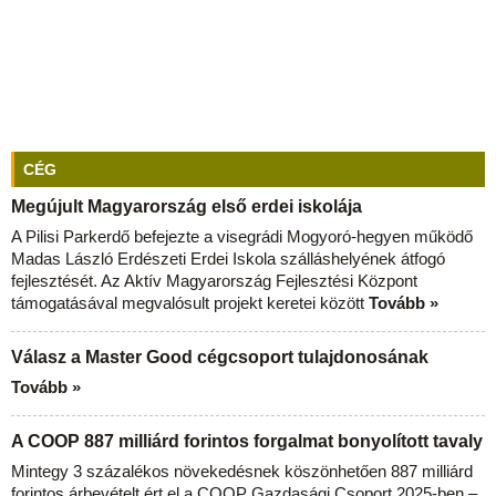
CÉG
Megújult Magyarország első erdei iskolája
A Pilisi Parkerdő befejezte a visegrádi Mogyoró-hegyen működő
Madas László Erdészeti Erdei Iskola szálláshelyének átfogó
fejlesztését. Az Aktív Magyarország Fejlesztési Központ
támogatásával megvalósult projekt keretei között
Tovább »
Válasz a Master Good cégcsoport tulajdonosának
Tovább »
A COOP 887 milliárd forintos forgalmat bonyolított tavaly
Mintegy 3 százalékos növekedésnek köszönhetően 887 milliárd
forintos árbevételt ért el a COOP Gazdasági Csoport 2025-ben –