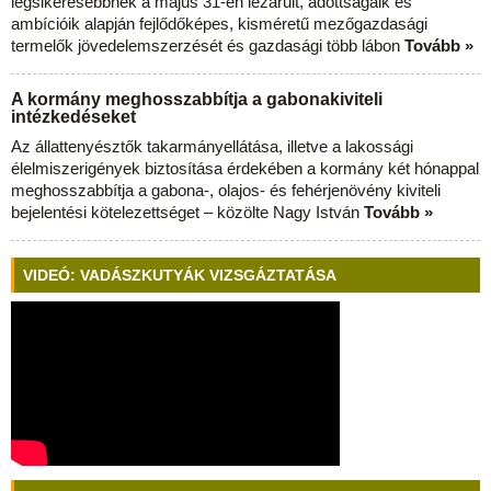
legsikeresebbnek a május 31-én lezárult, adottságaik és
ambícióik alapján fejlődőképes, kisméretű mezőgazdasági
termelők jövedelemszerzését és gazdasági több lábon
Tovább »
A kormány meghosszabbítja a gabonakiviteli
intézkedéseket
Az állattenyésztők takarmányellátása, illetve a lakossági
élelmiszerigények biztosítása érdekében a kormány két hónappal
meghosszabbítja a gabona-, olajos- és fehérjenövény kiviteli
bejelentési kötelezettséget – közölte Nagy István
Tovább »
VIDEÓ: VADÁSZKUTYÁK VIZSGÁZTATÁSA