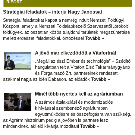
RIPORT
Stratégiai feladatok – interjú Nagy Jánossal
Stratégiai feladatokat kapott a nemrég indult Nemzeti Földügyi
Központ, amely a Nemzeti Földalapkezelő Szervezettől „örökölt”
földügyek, az osztatlan közös tulajdonú területek megszüntetése
mellett erdészeti feladatokkal, öntözéssel
Tovább »
A jövő már elkezdődött a Vitafortnál
„Megáll az ész! Ember és technológia” – Szédítő
hangulatban telt a Vitafort Első Takarmánygyártó
és Forgalmazó Zrt. partnereinek rendezett
szakmai napja az idén Dabason, az előadók
Tovább »
Minél több nyertes kell az agráriumban
A számos átalakulási és modernizációs
kihívással szembenéző agráriumban
együttműködésre és összefogásra van szükség,
az Agrárminisztérium pedig a jövőben is partnere lesz
mindenkinek, aki elő kívánja mozdítani
Tovább »