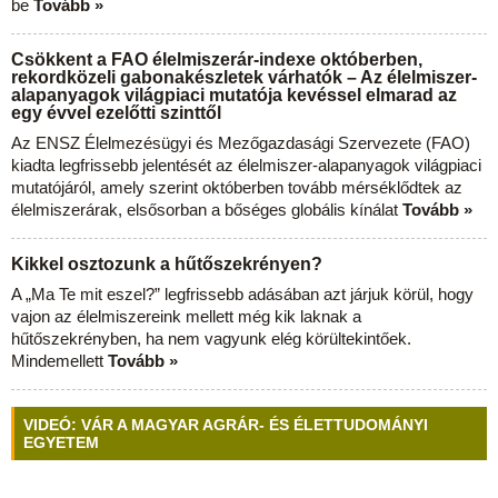
be
Tovább »
Csökkent a FAO élelmiszerár-indexe októberben,
rekordközeli gabonakészletek várhatók – Az élelmiszer-
alapanyagok világpiaci mutatója kevéssel elmarad az
egy évvel ezelőtti szinttől
Az ENSZ Élelmezésügyi és Mezőgazdasági Szervezete (FAO)
kiadta legfrissebb jelentését az élelmiszer-alapanyagok világpiaci
mutatójáról, amely szerint októberben tovább mérséklődtek az
élelmiszerárak, elsősorban a bőséges globális kínálat
Tovább »
Kikkel osztozunk a hűtőszekrényen?
A „Ma Te mit eszel?” legfrissebb adásában azt járjuk körül, hogy
vajon az élelmiszereink mellett még kik laknak a
hűtőszekrényben, ha nem vagyunk elég körültekintőek.
Mindemellett
Tovább »
VIDEÓ: VÁR A MAGYAR AGRÁR- ÉS ÉLETTUDOMÁNYI
EGYETEM