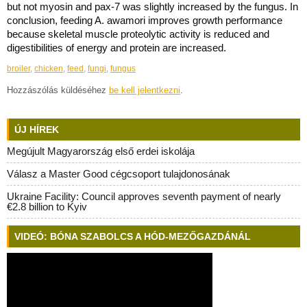
but not myosin and pax-7 was slightly increased by the fungus. In
conclusion, feeding A. awamori improves growth performance
because skeletal muscle proteolytic activity is reduced and
digestibilities of energy and protein are increased.
broiler
,
chicken
,
feed
,
fungi
,
fungus
Hozzászólás küldéséhez
be kell jelentkezni
.
ÚJ HÍREK
Megújult Magyarország első erdei iskolája
Válasz a Master Good cégcsoport tulajdonosának
Ukraine Facility: Council approves seventh payment of nearly
€2.8 billion to Kyiv
VIDEÓ: BÓNA SZABOLCS A HÓD-MEZŐGAZDÁNÁL