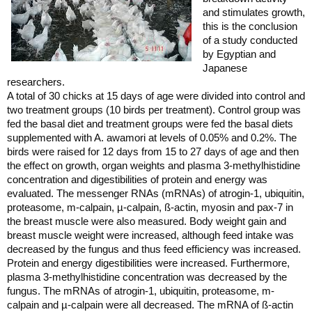
and stimulates growth,
this is the conclusion
of a study conducted
by Egyptian and
Japanese
researchers.
A total of 30 chicks at 15 days of age were divided into control and
two treatment groups (10 birds per treatment). Control group was
fed the basal diet and treatment groups were fed the basal diets
supplemented with A. awamori at levels of 0.05% and 0.2%. The
birds were raised for 12 days from 15 to 27 days of age and then
the effect on growth, organ weights and plasma 3-methylhistidine
concentration and digestibilities of protein and energy was
evaluated. The messenger RNAs (mRNAs) of atrogin-1, ubiquitin,
proteasome, m-calpain, µ-calpain, ß-actin, myosin and pax-7 in
the breast muscle were also measured. Body weight gain and
breast muscle weight were increased, although feed intake was
decreased by the fungus and thus feed efficiency was increased.
Protein and energy digestibilities were increased. Furthermore,
plasma 3-methylhistidine concentration was decreased by the
fungus. The mRNAs of atrogin-1, ubiquitin, proteasome, m-
calpain and µ-calpain were all decreased. The mRNA of ß-actin