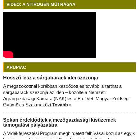
VIDEÓ: A NITROGÉN MŰTRÁGYA
ÁRUPIAC
Hosszú lesz a sárgabarack idei szezonja
A megszokottnál korábban kezdődött és tovább is tarthat a
sárgabarack szezonja az idén – közölte a Nemzeti
Agrárgazdasági Kamara (NAK) és a FruitVeb Magyar Zöldség-
Gyümölcs Szakmaközi
Tovább »
Sokan érdeklődtek a mezőgazdasági kisüzemek
támogatási pályázatára
A Vidékfejlesztési Program meghirdetett felhívásai közül az egyik