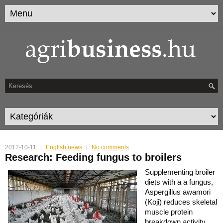
2012-10-11
English news
No comments
Research: Feeding fungus to broilers
Supplementing broiler
diets with a a fungus,
Aspergillus awamori
(Koji) reduces skeletal
muscle protein
breakdown activity