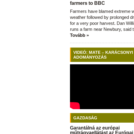
farmers to BBC
Farmers have blamed extreme 
weather followed by prolonged dr
for a very poor harvest. Dan Will
runs a farm near Newbury, said 
Tovább »
VIDEÓ: MATE – KARÁCSONYI
ADOMÁNYOZÁS
GAZDASÁG
Garantálná az európai
műtrágyaellátást az Európai