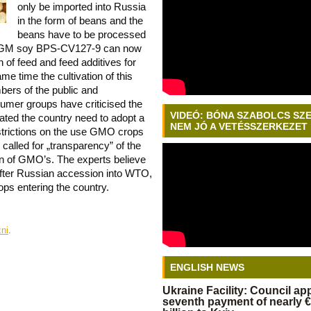
only be imported into Russia
in the form of beans and the
beans have to be processed
e. GM soy BPS-CV127-9 can now
 of feed and feed additives for
me time the cultivation of this
mbers of the public and
sumer groups have criticised the
VIDEÓ: BÓNA SZABOLCS SZ
ated the country need to adopt a
NEM JÓ A VETÉSSZERKEZET
strictions on the use GMO crops
 called for „transparency” of the
ion of GMO’s. The experts believe
 after Russian accession into WTO,
ps entering the country.
zni
.
ENGLISH NEWS
Ukraine Facility: Council a
seventh payment of nearly €