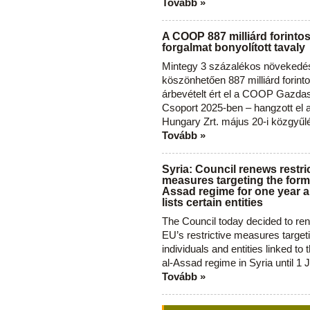
Tovább »
A COOP 887 milliárd forinto
forgalmat bonyolított tavaly
Mintegy 3 százalékos növekedé
köszönhetően 887 milliárd forint
árbevételt ért el a COOP Gazda
Csoport 2025-ben – hangzott el
Hungary Zrt. május 20-i közgyűl
Tovább »
Syria: Council renews restri
measures targeting the forme
Assad regime for one year a
lists certain entities
The Council today decided to re
EU’s restrictive measures target
individuals and entities linked to 
al-Assad regime in Syria until 1 
Tovább »