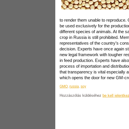
to render them unable to reproduc
be used exclusively for the production
different species of animals. At the sa
crop in Russia is still prohibited. Me
representatives of the country’s con
decision. Experts have once again st
new legal framework with tougher re
in feed production. Experts have also
process of importation and distribut
that transparency is vital especially
which opens the door for new GM-cro
GMO
,
russia
,
soy
Hozzászólás küldéséhez
be kell jelentke