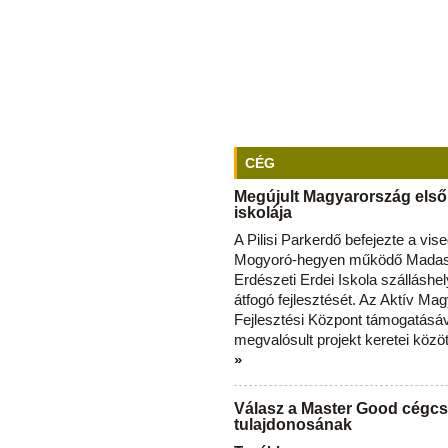
CÉG
Megújult Magyarország első
iskolája
A Pilisi Parkerdő befejezte a vise
Mogyoró-hegyen működő Madas
Erdészeti Erdei Iskola szálláshe
átfogó fejlesztését. Az Aktív Ma
Fejlesztési Központ támogatásá
megvalósult projekt keretei közö
»
Válasz a Master Good cégcs
tulajdonosának