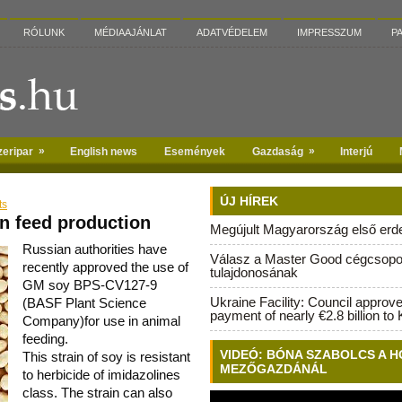
RÓLUNK
MÉDIAAJÁNLAT
ADATVÉDELEM
IMPRESSZUM
P
»
»
zeripar
English news
Események
Gazdaság
Interjú
ÚJ HÍREK
ts
n feed production
Megújult Magyarország első erdei
Russian authorities have
Válasz a Master Good cégcsopo
recently approved the use of
tulajdonosának
GM soy BPS-CV127-9
Ukraine Facility: Council approv
(BASF Plant Science
payment of nearly €2.8 billion to 
Company)for use in animal
feeding.
VIDEÓ: BÓNA SZABOLCS A H
This strain of soy is resistant
MEZŐGAZDÁNÁL
to herbicide of imidazolines
class. The strain can also