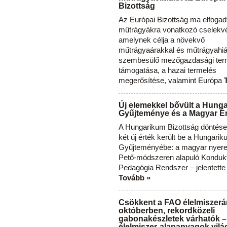
Bizottság
Az Európai Bizottság ma elfogad
műtrágyákra vonatkozó cselekvés
amelynek célja a növekvő
műtrágyaárakkal és műtrágyahi
szembesülő mezőgazdasági ter
támogatása, a hazai termelés
megerősítése, valamint Európa
Új elemekkel bővült a Hung
Gyűjteménye és a Magyar Ér
A Hungarikum Bizottság döntése 
két új érték került be a Hungari
Gyűjteményébe: a magyar nyere
Pető-módszeren alapuló Konduk
Pedagógia Rendszer – jelentette
Tovább »
Csökkent a FAO élelmiszerá
októberben, rekordközeli
gabonakészletek várhatók –
élelmiszer-alapanyagok vilá