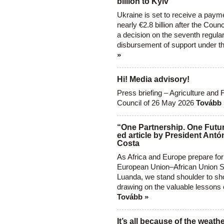
billion to Kyiv
Ukraine is set to receive a paym
nearly €2.8 billion after the Coun
a decision on the seventh regula
disbursement of support under t
»
Hi! Media advisory!
Press briefing – Agriculture and 
Council of 26 May 2026
Tovább 
“One Partnership. One Futur
ed article by President Antó
Costa
As Africa and Europe prepare for
European Union–African Union S
Luanda, we stand shoulder to sho
drawing on the valuable lessons 
Tovább »
It’s all because of the weathe