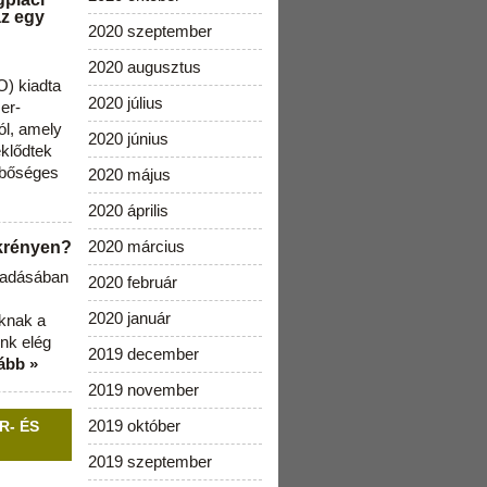
az egy
2020 szeptember
2020 augusztus
) kiadta
2020 július
zer-
ól, amely
2020 június
klődtek
 bőséges
2020 május
2020 április
2020 március
ekrényen?
b adásában
2020 február
2020 január
aknak a
nk elég
2019 december
ább »
2019 november
2019 október
R- ÉS
2019 szeptember