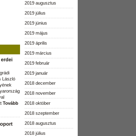
2019 augusztus
2019 július
2019 június
2019 május
2019 április
2019 március
 erdei
2019 február
grádi
2019 január
 László
2018 december
lyének
gyarország
2018 november
val
tt
Tovább
2018 október
2018 szeptember
2018 augusztus
oport
2018 július