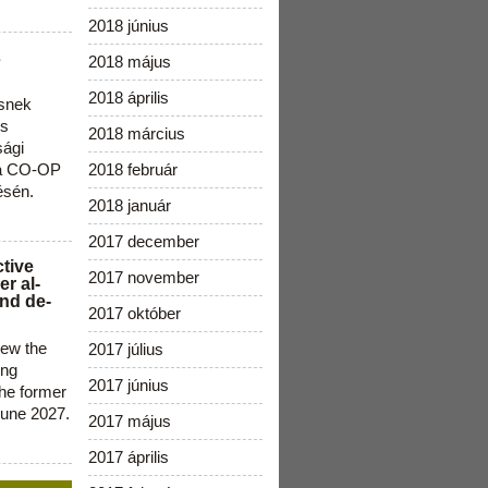
2018 június
s
2018 május
2018 április
snek
os
2018 március
sági
 a CO-OP
2018 február
ésén.
2018 január
2017 december
ctive
2017 november
r al-
nd de-
2017 október
new the
2017 július
ing
2017 június
the former
June 2027.
2017 május
2017 április