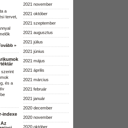
2021 november
ta a
2021 október
i tervet,
2021 szeptember
ánnyal
2021 augusztus
melők
2021 július
Tovább »
2021 június
arikumok
2021 május
téktár
2021 április
szerint
kumok
2021 március
g, és a
tív
2021 február
 be
2021 január
2020 december
r-indexe
2020 november
 Az
2020 október
gpiaci