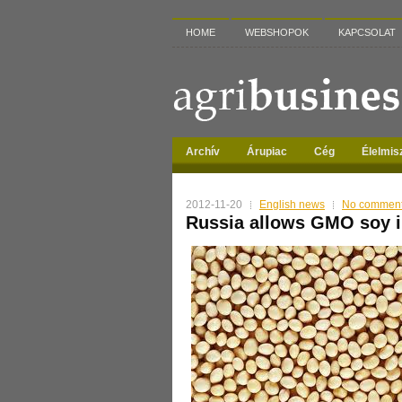
HOME
WEBSHOPOK
KAPCSOLAT
Archív
Árupiac
Cég
Élelmis
2012-11-20
English news
No commen
Russia allows GMO soy i