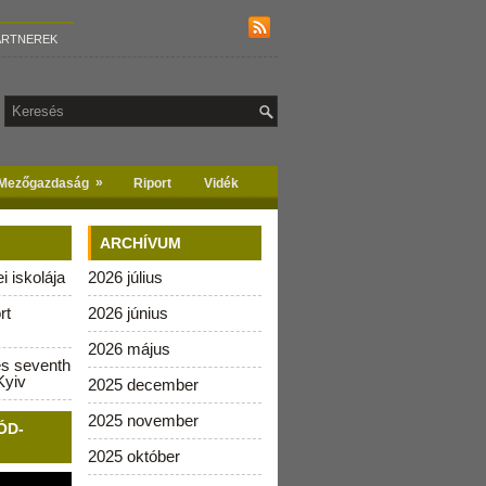
ARTNEREK
»
Mezőgazdaság
Riport
Vidék
ARCHÍVUM
 iskolája
2026 július
rt
2026 június
2026 május
es seventh
Kyiv
2025 december
2025 november
ÓD-
2025 október