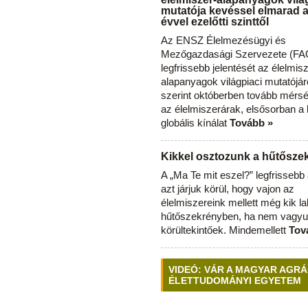
mutatója kevéssel elmarad 
évvel ezelőtti szinttől
Az ENSZ Élelmezésügyi és
Mezőgazdasági Szervezete (FAO
legfrissebb jelentését az élelmis
alapanyagok világpiaci mutatójár
szerint októberben tovább mérsé
az élelmiszerárak, elsősorban a
globális kínálat
Tovább »
Kikkel osztozunk a hűtősz
A „Ma Te mit eszel?” legfrisseb
azt járjuk körül, hogy vajon az
élelmiszereink mellett még kik l
hűtőszekrényben, ha nem vagyu
körültekintőek. Mindemellett
Tov
VIDEÓ: VÁR A MAGYAR AGRÁ
ÉLETTUDOMÁNYI EGYETEM