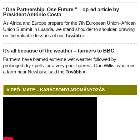
“One Partnership. One Future.” – op-ed article by
President António Costa
As Africa and Europe prepare for the 7th European Union–African
Union Summit in Luanda, we stand shoulder to shoulder, drawing
on the valuable lessons of our
Tovább »
It’s all because of the weather – farmers to BBC
Farmers have blamed extreme wet weather followed by
prolonged dry spells for a very poor harvest. Dan Willis, who runs
a farm near Newbury, said the
Tovább »
VIDEÓ: MATE – KARÁCSONYI ADOMÁNYOZÁS