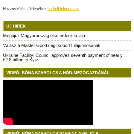
Hozzászólás küldéséhez
be kell jelentkezni
.
ÚJ HÍREK
Megújult Magyarország első erdei iskolája
Válasz a Master Good cégcsoport tulajdonosának
Ukraine Facility: Council approves seventh payment of nearly
€2.8 billion to Kyiv
VIDEÓ: BÓNA SZABOLCS A HÓD-MEZŐGAZDÁNÁL
VIDEÓ: BÓNA SZABOLCS SZERINT NEM JÓ A