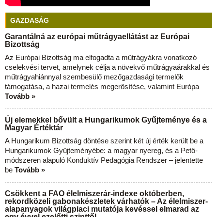
GAZDASÁG
Garantálná az európai műtrágyaellátást az Európai
Bizottság
Az Európai Bizottság ma elfogadta a műtrágyákra vonatkozó
cselekvési tervet, amelynek célja a növekvő műtrágyaárakkal és
műtrágyahiánnyal szembesülő mezőgazdasági termelők
támogatása, a hazai termelés megerősítése, valamint Európa
Tovább »
Új elemekkel bővült a Hungarikumok Gyűjteménye és a
Magyar Értéktár
A Hungarikum Bizottság döntése szerint két új érték került be a
Hungarikumok Gyűjteményébe: a magyar nyereg, és a Pető-
módszeren alapuló Konduktív Pedagógia Rendszer – jelentette
be
Tovább »
Csökkent a FAO élelmiszerár-indexe októberben,
rekordközeli gabonakészletek várhatók – Az élelmiszer-
alapanyagok világpiaci mutatója kevéssel elmarad az
egy évvel ezelőtti szinttől