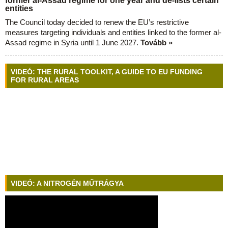
former al-Assad regime for one year and de-lists certain
entities
The Council today decided to renew the EU’s restrictive
measures targeting individuals and entities linked to the former al-
Assad regime in Syria until 1 June 2027.
Tovább »
VIDEÓ: THE RURAL TOOLKIT, A GUIDE TO EU FUNDING
FOR RURAL AREAS
VIDEÓ: A NITROGÉN MŰTRÁGYA