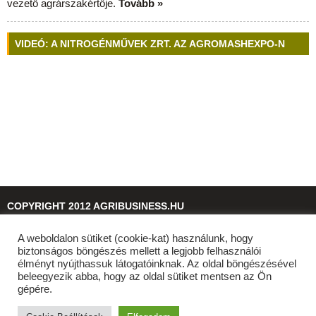
vezető agrárszakértője.
Tovább »
VIDEÓ: A NITROGÉNMŰVEK ZRT. AZ AGROMASHEXPO-N
COPYRIGHT 2012 AGRIBUSINESS.HU
A weboldalon sütiket (cookie-kat) használunk, hogy
© 2026
agribusiness.hu
biztonságos böngészés mellett a legjobb felhasználói
élményt nyújthassuk látogatóinknak. Az oldal böngészésével
beleegyezik abba, hogy az oldal sütiket mentsen az Ön
gépére.