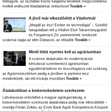
földügyek, az osztatlan közös tulajdonú területek megszüntetése
mellett erdészeti feladatokkal, öntözéssel
Tovább »
A jövő már elkezdődött a Vitafortnál
„Megáll az ész! Ember és technológia” – Szédítő
hangulatban telt a Vitafort Első Takarmánygyártó
és Forgalmazó Zrt. partnereinek rendezett
szakmai napja az idén Dabason, az előadók
Tovább »
Minél több nyertes kell az agráriumban
A számos átalakulási és modernizációs
kihívással szembenéző agráriumban
együttműködésre és összefogásra van szükség,
az Agrárminisztérium pedig a jövőben is partnere lesz
mindenkinek, aki elő kívánja mozdítani
Tovább »
Átalakulóban a kiskereskedelem szerkezete
Látványosan erősödhet a magyar agrárgazdaság, a
kiskereskedelem szerkezeti átalakulása pedig már elkezdődött –
mondja Fórián Zoltán, az Erste Bank Agrár Kompetencia Központ