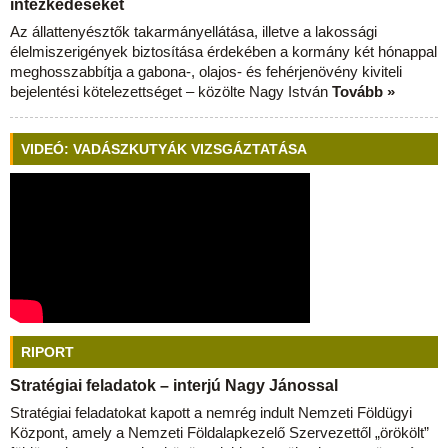
intézkedéseket
Az állattenyésztők takarmányellátása, illetve a lakossági
élelmiszerigények biztosítása érdekében a kormány két hónappal
meghosszabbítja a gabona-, olajos- és fehérjenövény kiviteli
bejelentési kötelezettséget – közölte Nagy István
Tovább »
VIDEÓ: VADÁSZKUTYÁK VIZSGÁZTATÁSA
RIPORT
Stratégiai feladatok – interjú Nagy Jánossal
Stratégiai feladatokat kapott a nemrég indult Nemzeti Földügyi
Központ, amely a Nemzeti Földalapkezelő Szervezettől „örökölt”