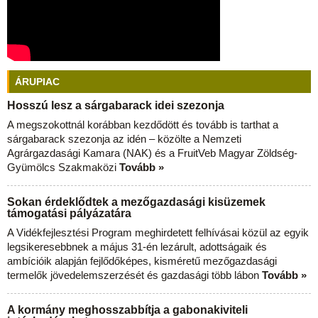
ÁRUPIAC
Hosszú lesz a sárgabarack idei szezonja
A megszokottnál korábban kezdődött és tovább is tarthat a
sárgabarack szezonja az idén – közölte a Nemzeti
Agrárgazdasági Kamara (NAK) és a FruitVeb Magyar Zöldség-
Gyümölcs Szakmaközi
Tovább »
Sokan érdeklődtek a mezőgazdasági kisüzemek
támogatási pályázatára
A Vidékfejlesztési Program meghirdetett felhívásai közül az egyik
legsikeresebbnek a május 31-én lezárult, adottságaik és
ambícióik alapján fejlődőképes, kisméretű mezőgazdasági
termelők jövedelemszerzését és gazdasági több lábon
Tovább »
A kormány meghosszabbítja a gabonakiviteli