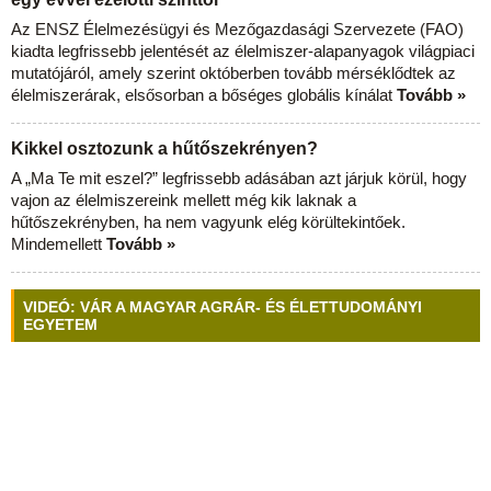
Az ENSZ Élelmezésügyi és Mezőgazdasági Szervezete (FAO)
kiadta legfrissebb jelentését az élelmiszer-alapanyagok világpiaci
mutatójáról, amely szerint októberben tovább mérséklődtek az
élelmiszerárak, elsősorban a bőséges globális kínálat
Tovább »
Kikkel osztozunk a hűtőszekrényen?
A „Ma Te mit eszel?” legfrissebb adásában azt járjuk körül, hogy
vajon az élelmiszereink mellett még kik laknak a
hűtőszekrényben, ha nem vagyunk elég körültekintőek.
Mindemellett
Tovább »
VIDEÓ: VÁR A MAGYAR AGRÁR- ÉS ÉLETTUDOMÁNYI
EGYETEM