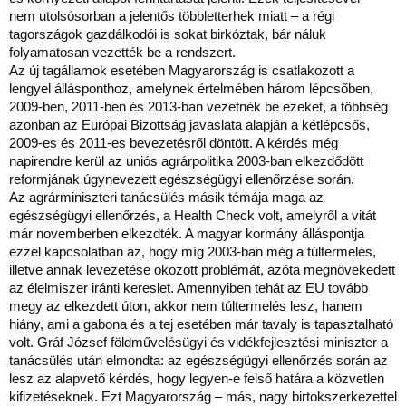
nem utolsósorban a jelentős többletterhek miatt – a régi
tagországok gazdálkodói is sokat birkóztak, bár náluk
folyamatosan vezették be a rendszert.
Az új tagállamok esetében Magyarország is csatlakozott a
lengyel állásponthoz, amelynek értelmében három lépcsőben,
2009-ben, 2011-ben és 2013-ban vezetnék be ezeket, a többség
azonban az Európai Bizottság javaslata alapján a kétlépcsős,
2009-es és 2011-es bevezetésről döntött. A kérdés még
napirendre kerül az uniós agrárpolitika 2003-ban elkezdődött
reformjának úgynevezett egészségügyi ellenőrzése során.
Az agrárminiszteri tanácsülés másik témája maga az
egészségügyi ellenőrzés, a Health Check volt, amelyről a vitát
már novemberben elkezdték. A magyar kormány álláspontja
ezzel kapcsolatban az, hogy míg 2003-ban még a túltermelés,
illetve annak levezetése okozott problémát, azóta megnövekedett
az élelmiszer iránti kereslet. Amennyiben tehát az EU tovább
megy az elkezdett úton, akkor nem túltermelés lesz, hanem
hiány, ami a gabona és a tej esetében már tavaly is tapasztalható
volt. Gráf József földművelésügyi és vidékfejlesztési miniszter a
tanácsülés után elmondta: az egészségügyi ellenőrzés során az
lesz az alapvető kérdés, hogy legyen-e felső határa a közvetlen
kifizetéseknek. Ezt Magyarország – más, nagy birtokszerkezettel