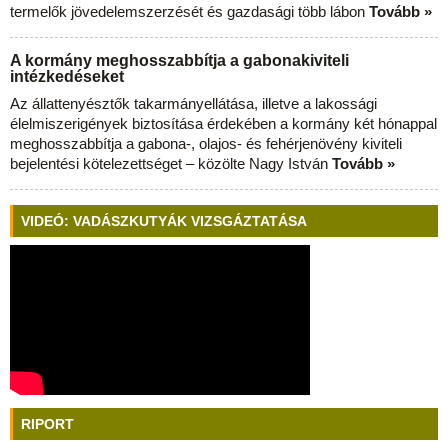
termelők jövedelemszerzését és gazdasági több lábon
Tovább »
A kormány meghosszabbítja a gabonakiviteli
intézkedéseket
Az állattenyésztők takarmányellátása, illetve a lakossági
élelmiszerigények biztosítása érdekében a kormány két hónappal
meghosszabbítja a gabona-, olajos- és fehérjenövény kiviteli
bejelentési kötelezettséget – közölte Nagy István
Tovább »
VIDEÓ: VADÁSZKUTYÁK VIZSGÁZTATÁSA
RIPORT