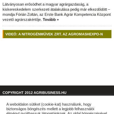
Látványosan erősödhet a magyar agrárgazdaság, a
kiskereskedelem szerkezeti átalakulása pedig már elkezdődött –
mondja Fórián Zoltán, az Erste Bank Agrár Kompetencia Központ
vezető agrárszakértője.
Tovább »
VIDEÓ: A NITROGÉNMŰVEK ZRT. AZ AGROMASHEXPO-N
COPYRIGHT 2012 AGRIBUSINESS.HU
A weboldalon sütiket (cookie-kat) használunk, hogy
© 2026
agribusiness.hu
biztonságos böngészés mellett a legjobb felhasználói
élményt nyújthassuk látogatóinknak. Az oldal böngészésével