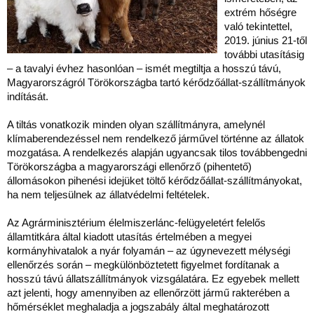
extrém hőségre
való tekintettel,
2019. június 21-től
további utasításig
– a tavalyi évhez hasonlóan – ismét megtiltja a hosszú távú,
Magyarországról Törökországba tartó kérődzőállat-szállítmányok
indítását.
A tiltás vonatkozik minden olyan szállítmányra, amelynél
klímaberendezéssel nem rendelkező járművel történne az állatok
mozgatása. A rendelkezés alapján ugyancsak tilos továbbengedni
Törökországba a magyarországi ellenőrző (pihentető)
állomásokon pihenési idejüket töltő kérődzőállat-szállítmányokat,
ha nem teljesülnek az állatvédelmi feltételek.
Az Agrárminisztérium élelmiszerlánc-felügyeletért felelős
államtitkára által kiadott utasítás értelmében a megyei
kormányhivatalok a nyár folyamán – az úgynevezett mélységi
ellenőrzés során – megkülönböztetett figyelmet fordítanak a
hosszú távú állatszállítmányok vizsgálatára. Ez egyebek mellett
azt jelenti, hogy amennyiben az ellenőrzött jármű rakterében a
hőmérséklet meghaladja a jogszabály által meghatározott