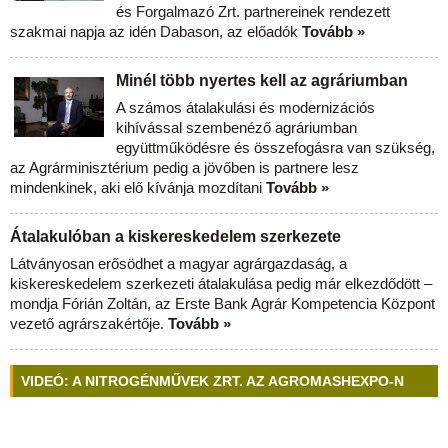
és Forgalmazó Zrt. partnereinek rendezett
szakmai napja az idén Dabason, az előadók
Tovább »
Minél több nyertes kell az agráriumban
A számos átalakulási és modernizációs
kihívással szembenéző agráriumban
együttműködésre és összefogásra van szükség,
az Agrárminisztérium pedig a jövőben is partnere lesz
mindenkinek, aki elő kívánja mozdítani
Tovább »
Átalakulóban a kiskereskedelem szerkezete
Látványosan erősödhet a magyar agrárgazdaság, a
kiskereskedelem szerkezeti átalakulása pedig már elkezdődött –
mondja Fórián Zoltán, az Erste Bank Agrár Kompetencia Központ
vezető agrárszakértője.
Tovább »
VIDEÓ: A NITROGÉNMŰVEK ZRT. AZ AGROMASHEXPO-N