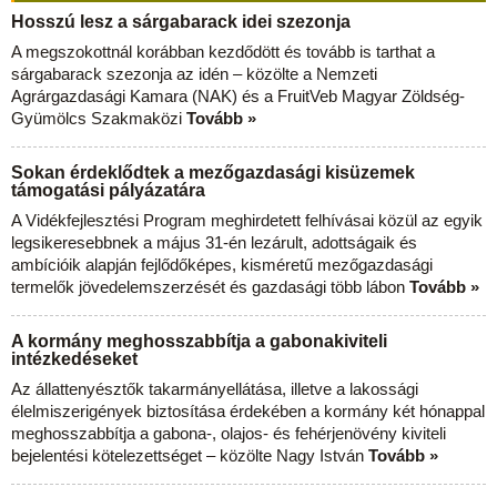
Hosszú lesz a sárgabarack idei szezonja
A megszokottnál korábban kezdődött és tovább is tarthat a
sárgabarack szezonja az idén – közölte a Nemzeti
Agrárgazdasági Kamara (NAK) és a FruitVeb Magyar Zöldség-
Gyümölcs Szakmaközi
Tovább »
Sokan érdeklődtek a mezőgazdasági kisüzemek
támogatási pályázatára
A Vidékfejlesztési Program meghirdetett felhívásai közül az egyik
legsikeresebbnek a május 31-én lezárult, adottságaik és
ambícióik alapján fejlődőképes, kisméretű mezőgazdasági
termelők jövedelemszerzését és gazdasági több lábon
Tovább »
A kormány meghosszabbítja a gabonakiviteli
intézkedéseket
Az állattenyésztők takarmányellátása, illetve a lakossági
élelmiszerigények biztosítása érdekében a kormány két hónappal
meghosszabbítja a gabona-, olajos- és fehérjenövény kiviteli
bejelentési kötelezettséget – közölte Nagy István
Tovább »