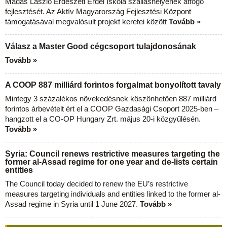
Madas László Erdészeti Erdei Iskola szálláshelyének átfogó
fejlesztését. Az Aktív Magyarország Fejlesztési Központ
támogatásával megvalósult projekt keretei között
Tovább »
Válasz a Master Good cégcsoport tulajdonosának
Tovább »
A COOP 887 milliárd forintos forgalmat bonyolított tavaly
Mintegy 3 százalékos növekedésnek köszönhetően 887 milliárd
forintos árbevételt ért el a COOP Gazdasági Csoport 2025-ben –
hangzott el a CO-OP Hungary Zrt. május 20-i közgyűlésén.
Tovább »
Syria: Council renews restrictive measures targeting the
former al-Assad regime for one year and de-lists certain
entities
The Council today decided to renew the EU’s restrictive
measures targeting individuals and entities linked to the former al-
Assad regime in Syria until 1 June 2027.
Tovább »