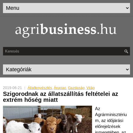
2019-06-21
Állattenyésztés
,
Árupiac
,
Gazdaság
,
Világ
Szigorodnak az állatszállítás feltételei az
extrém hőség miatt
Az
Agrárminisztériu
m, az időjárási
előrejelzések
ismeretében, az