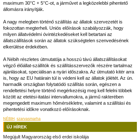
maximum 30°C + 5°C-ot, a járművet a legközelebbi pihentető
állomásra irányítják.
A nagy melegben történő szállítás az állatok szervezetét is
fokozottan megterheli. Uniós előírások szabályozzák, hogy
milyen állatvédelmi óvintézkedéseket kell betartani az
állatszállítások során az állatok szükségtelen szenvedésének
elkerülése érdekében.
A Nébih részletes útmutatója a hosszú távú állatszállításokat
végző élőállat-szállítók és szállításszervezők részére tartalmaz
ajánlásokat, speciálisan a nyári időszakra. Az útmutató kitér arra
is, hogy az EU határain túl is védeni kell az állatok jólétét. Az ún.
harmadik országban folytatódó szállítás során, egészen a
rendeltetési helyre történő megérkezésig meg kell felelni többek
között az etetési-itatási intervallumokra, a jármű rakterében
megengedett maximum hőmérsékletre, valamint a szállítási és
pihentetési időkre vonatkozó előírásoknak.
NÉBIH
,
szarvasmarha
ÚJ HÍREK
Megújult Magyarország első erdei iskolája