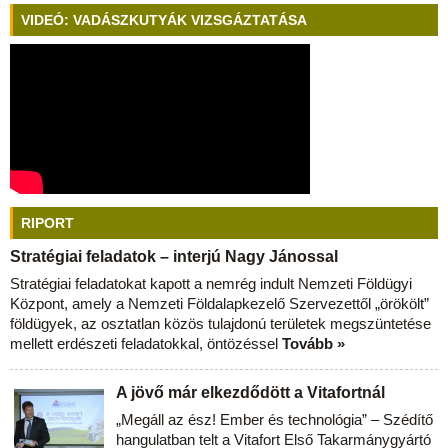
VIDEÓ: VADÁSZKUTYÁK VIZSGÁZTATÁSA
RIPORT
Stratégiai feladatok – interjú Nagy Jánossal
Stratégiai feladatokat kapott a nemrég indult Nemzeti Földügyi
Központ, amely a Nemzeti Földalapkezelő Szervezettől „örökölt”
földügyek, az osztatlan közös tulajdonú területek megszüntetése
mellett erdészeti feladatokkal, öntözéssel
Tovább »
A jövő már elkezdődött a Vitafortnál
„Megáll az ész! Ember és technológia” – Szédítő
hangulatban telt a Vitafort Első Takarmánygyártó