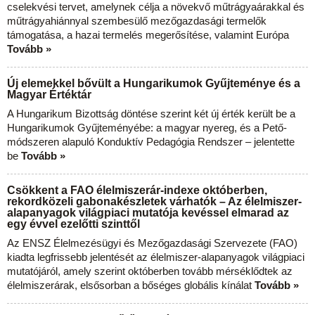
cselekvési tervet, amelynek célja a növekvő műtrágyaárakkal és
műtrágyahiánnyal szembesülő mezőgazdasági termelők
támogatása, a hazai termelés megerősítése, valamint Európa
Tovább »
Új elemekkel bővült a Hungarikumok Gyűjteménye és a
Magyar Értéktár
A Hungarikum Bizottság döntése szerint két új érték került be a
Hungarikumok Gyűjteményébe: a magyar nyereg, és a Pető-
módszeren alapuló Konduktív Pedagógia Rendszer – jelentette
be
Tovább »
Csökkent a FAO élelmiszerár-indexe októberben,
rekordközeli gabonakészletek várhatók – Az élelmiszer-
alapanyagok világpiaci mutatója kevéssel elmarad az
egy évvel ezelőtti szinttől
Az ENSZ Élelmezésügyi és Mezőgazdasági Szervezete (FAO)
kiadta legfrissebb jelentését az élelmiszer-alapanyagok világpiaci
mutatójáról, amely szerint októberben tovább mérséklődtek az
élelmiszerárak, elsősorban a bőséges globális kínálat
Tovább »