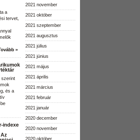
2021 november
ta a
2021 október
i tervet,
2021 szeptember
ánnyal
2021 augusztus
melők
2021 július
Tovább »
2021 június
arikumok
2021 május
téktár
2021 április
szerint
kumok
2021 március
g, és a
tív
2021 február
 be
2021 január
2020 december
r-indexe
2020 november
 Az
2020 október
gpiaci