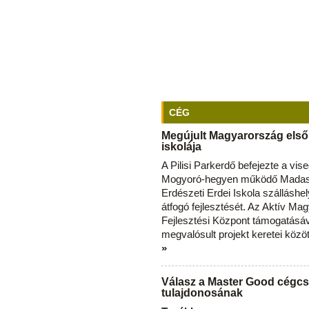
CÉG
Megújult Magyarország első
iskolája
A Pilisi Parkerdő befejezte a vise
Mogyoró-hegyen működő Madas
Erdészeti Erdei Iskola szálláshe
átfogó fejlesztését. Az Aktív Ma
Fejlesztési Központ támogatásá
megvalósult projekt keretei közö
»
Válasz a Master Good cégcs
tulajdonosának