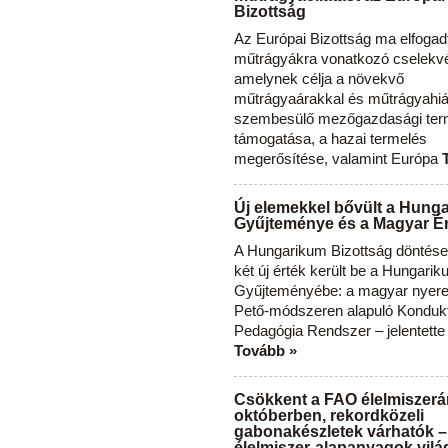
Bizottság
Az Európai Bizottság ma elfogad
műtrágyákra vonatkozó cselekvés
amelynek célja a növekvő
műtrágyaárakkal és műtrágyahi
szembesülő mezőgazdasági ter
támogatása, a hazai termelés
megerősítése, valamint Európa
Új elemekkel bővült a Hung
Gyűjteménye és a Magyar Ér
A Hungarikum Bizottság döntése 
két új érték került be a Hungari
Gyűjteményébe: a magyar nyere
Pető-módszeren alapuló Konduk
Pedagógia Rendszer – jelentette
Tovább »
Csökkent a FAO élelmiszerá
októberben, rekordközeli
gabonakészletek várhatók –
élelmiszer-alapanyagok vilá