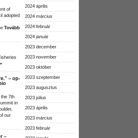
2024 április
ent of
cil adopted
2024 március
r
2024 február
he
Tovább
2024 január
2023 december
2023 november
Fisheries
»
2023 október
2023 szeptember
e.” – op-
nio
2023 augusztus
 the 7th
2023 július
ummit in
2023 április
ulder,
of our
2023 március
2023 február
r –