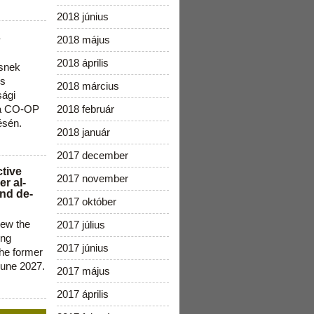
2018 június
s
2018 május
2018 április
snek
os
2018 március
sági
 a CO-OP
2018 február
ésén.
2018 január
2017 december
ctive
2017 november
r al-
nd de-
2017 október
new the
2017 július
ing
2017 június
the former
June 2027.
2017 május
2017 április