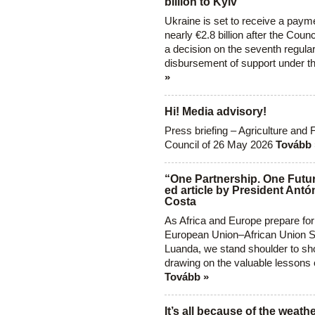
billion to Kyiv
Ukraine is set to receive a paym
nearly €2.8 billion after the Coun
a decision on the seventh regula
disbursement of support under t
»
Hi! Media advisory!
Press briefing – Agriculture and 
Council of 26 May 2026
Tovább 
“One Partnership. One Futur
ed article by President Antó
Costa
As Africa and Europe prepare for
European Union–African Union S
Luanda, we stand shoulder to sho
drawing on the valuable lessons 
Tovább »
It’s all because of the weathe