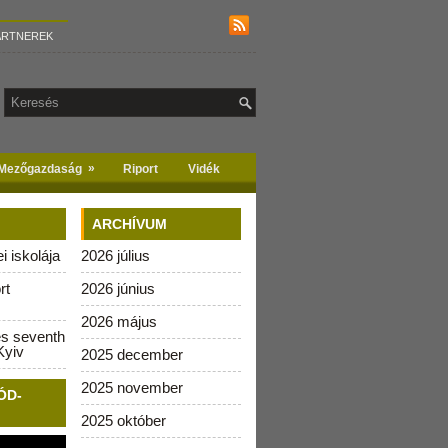
ARTNEREK
»
Mezőgazdaság
Riport
Vidék
ARCHÍVUM
 iskolája
2026 július
rt
2026 június
2026 május
es seventh
Kyiv
2025 december
2025 november
ÓD-
2025 október