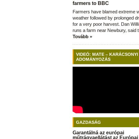
farmers to BBC
Farmers have blamed extreme 
weather followed by prolonged dr
for a very poor harvest. Dan Will
runs a farm near Newbury, said 
Tovább »
VIDEÓ: MATE – KARÁCSONYI
ADOMÁNYOZÁS
GAZDASÁG
Garantálná az európai
műtrágyaellátást az Európai