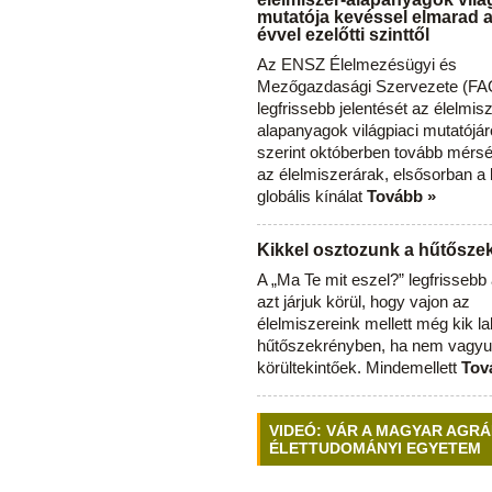
mutatója kevéssel elmarad 
évvel ezelőtti szinttől
Az ENSZ Élelmezésügyi és
Mezőgazdasági Szervezete (FAO
legfrissebb jelentését az élelmis
alapanyagok világpiaci mutatójár
szerint októberben tovább mérsé
az élelmiszerárak, elsősorban a
globális kínálat
Tovább »
Kikkel osztozunk a hűtősz
A „Ma Te mit eszel?” legfrisseb
azt járjuk körül, hogy vajon az
élelmiszereink mellett még kik l
hűtőszekrényben, ha nem vagyu
körültekintőek. Mindemellett
Tov
VIDEÓ: VÁR A MAGYAR AGRÁ
ÉLETTUDOMÁNYI EGYETEM