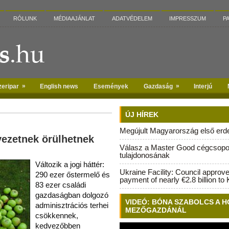
RÓLUNK
MÉDIAAJÁNLAT
ADATVÉDELEM
IMPRESSZUM
P
»
»
zeripar
English news
Események
Gazdaság
Interjú
ÚJ HÍREK
Megújult Magyarország első erdei
ezetnek örülhetnek
Válasz a Master Good cégcsopo
tulajdonosának
Változik a jogi háttér:
Ukraine Facility: Council approv
290 ezer őstermelő és
payment of nearly €2.8 billion to 
83 ezer családi
gazdaságban dolgozó
VIDEÓ: BÓNA SZABOLCS A H
adminisztrációs terhei
MEZŐGAZDÁNÁL
csökkennek,
kedvezőbben