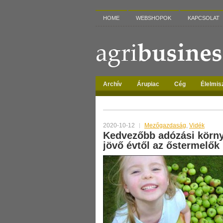
HOME
WEBSHOPOK
KAPCSOLAT
Archív
Árupiac
Cég
Élelmis
TAG ARCHIVES:
ADÓZÁS
2020-10-12
Mezőgazdaság
,
Vidék
Kedvezőbb adózási körny
jövő évtől az őstermelők