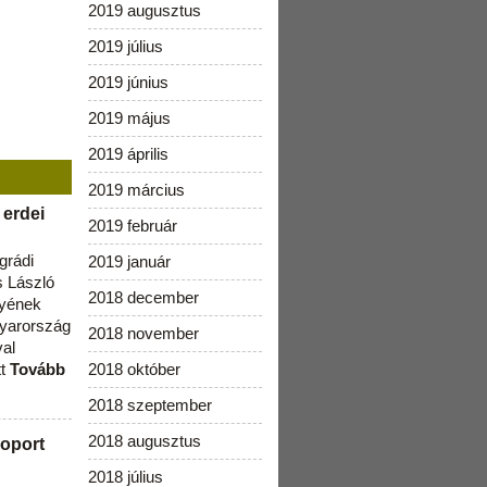
2019 augusztus
2019 július
2019 június
2019 május
2019 április
2019 március
 erdei
2019 február
grádi
2019 január
 László
2018 december
lyének
gyarország
2018 november
val
tt
Tovább
2018 október
2018 szeptember
2018 augusztus
oport
2018 július