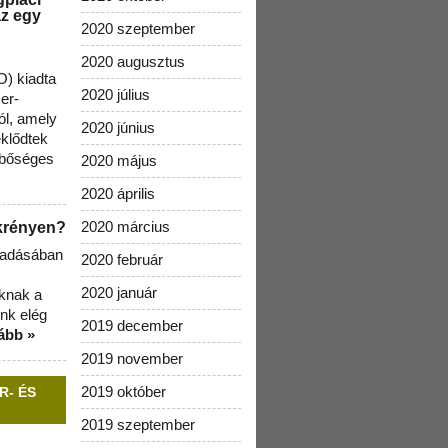
az egy
2020 szeptember
2020 augusztus
) kiadta
2020 július
zer-
ól, amely
2020 június
klődtek
 bőséges
2020 május
2020 április
2020 március
ekrényen?
b adásában
2020 február
2020 január
aknak a
nk elég
2019 december
ább »
2019 november
2019 október
R- ÉS
2019 szeptember