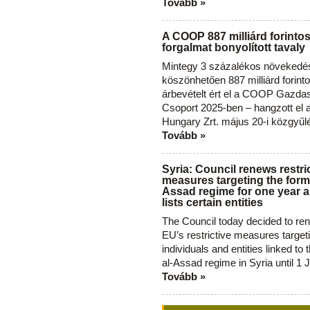
Tovább »
A COOP 887 milliárd forinto
forgalmat bonyolított tavaly
Mintegy 3 százalékos növekedé
köszönhetően 887 milliárd forint
árbevételt ért el a COOP Gazda
Csoport 2025-ben – hangzott el
Hungary Zrt. május 20-i közgyűl
Tovább »
Syria: Council renews restri
measures targeting the forme
Assad regime for one year a
lists certain entities
The Council today decided to re
EU’s restrictive measures target
individuals and entities linked to 
al-Assad regime in Syria until 1 
Tovább »