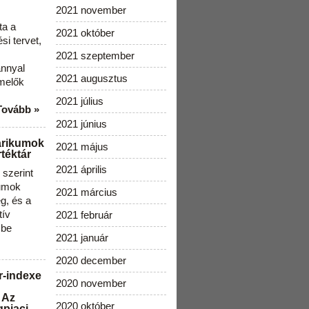
2021 november
ta a
2021 október
i tervet,
2021 szeptember
ánnyal
2021 augusztus
melők
2021 július
Tovább »
2021 június
arikumok
2021 május
téktár
2021 április
szerint
kumok
2021 március
g, és a
tív
2021 február
 be
2021 január
2020 december
r-indexe
2020 november
 Az
2020 október
gpiaci