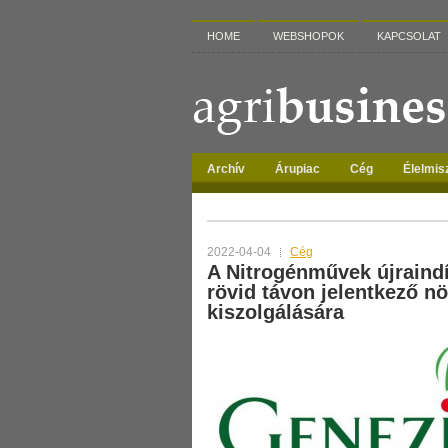
HOME
WEBSHOPOK
KAPCSOLAT
Archív
Árupiac
Cég
Élelmis
TAG ARCHIVES:
AMMÓNIA
2022-04-04
Cég
A Nitrogénművek újraindí
rövid távon jelentkező n
kiszolgálására