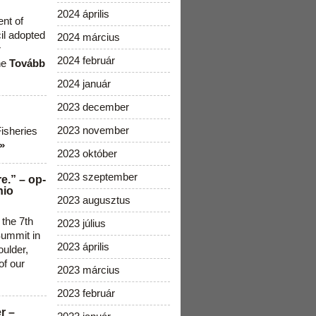
2024 április
ent of
cil adopted
2024 március
r
2024 február
he
Tovább
2024 január
2023 december
2023 november
Fisheries
»
2023 október
2023 szeptember
e.” – op-
nio
2023 augusztus
 the 7th
2023 július
ummit in
2023 április
ulder,
of our
2023 március
2023 február
r –