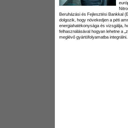
euró
Nitr
Beruházási és Fejlesztési Bankkal
dolgozik, hogy növekedjen a péti amm
energiahatékonysága és vizsgálja, h
felhasználásával hogyan lehetne a „z
meglévő gyártófolyamatba integrálni.