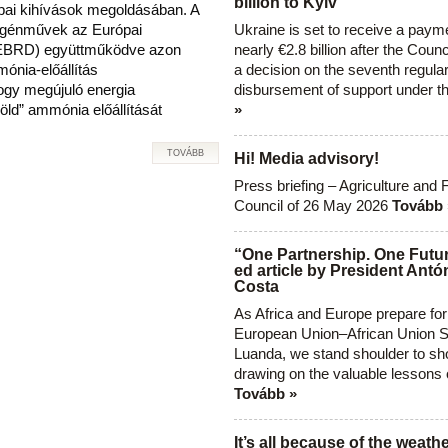
billion to Kyiv
pai kihívások megoldásában. A
ogénművek az Európai
Ukraine is set to receive a paym
 (EBRD) együttműködve azon
nearly €2.8 billion after the Coun
ónia-előállítás
a decision on the seventh regula
ogy megújuló energia
disbursement of support under t
öld” ammónia előállítását
»
TOVÁBB
Hi! Media advisory!
Press briefing – Agriculture and 
Council of 26 May 2026
Tovább 
“One Partnership. One Futur
ed article by President Antó
Costa
As Africa and Europe prepare for
European Union–African Union S
Luanda, we stand shoulder to sho
drawing on the valuable lessons 
Tovább »
It’s all because of the weathe