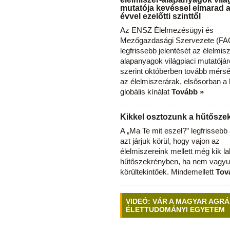
mutatója kevéssel elmarad 
évvel ezelőtti szinttől
Az ENSZ Élelmezésügyi és
Mezőgazdasági Szervezete (FAO
legfrissebb jelentését az élelmis
alapanyagok világpiaci mutatójár
szerint októberben tovább mérsé
az élelmiszerárak, elsősorban a
globális kínálat
Tovább »
Kikkel osztozunk a hűtősz
A „Ma Te mit eszel?” legfrisseb
azt járjuk körül, hogy vajon az
élelmiszereink mellett még kik l
hűtőszekrényben, ha nem vagyu
körültekintőek. Mindemellett
Tov
VIDEÓ: VÁR A MAGYAR AGRÁ
ÉLETTUDOMÁNYI EGYETEM