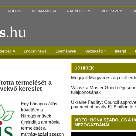
RÓLUNK
MÉDIAAJÁNLAT
ADATVÉDELEM
IMPRESSZUM
P
»
»
zeripar
English news
Események
Gazdaság
Interjú
ÚJ HÍREK
Megújult Magyarország első erdei
totta termelését a
Válasz a Master Good cégcsopo
övekvő kereslet
tulajdonosának
Ukraine Facility: Council approv
Egy hónapos állást
payment of nearly €2.8 billion to 
követően a
Nitrogénművek
VIDEÓ: BÓNA SZABOLCS A H
újraindítja ammónia
MEZŐGAZDÁNÁL
termelését a
műtrágyázási szezon