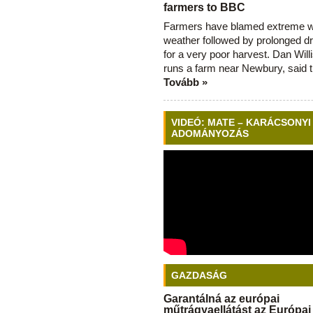
farmers to BBC
Farmers have blamed extreme 
weather followed by prolonged dr
for a very poor harvest. Dan Will
runs a farm near Newbury, said 
Tovább »
VIDEÓ: MATE – KARÁCSONYI
ADOMÁNYOZÁS
GAZDASÁG
Garantálná az európai
műtrágyaellátást az Európai