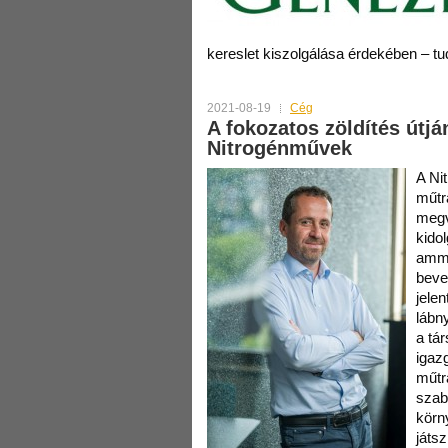
kereslet kiszolgálása érdekében – t
2021-08-19
Cég
A fokozatos zöldítés útjá
Nitrogénművek
A Ni
műtr
megv
kido
ammó
beve
jele
lábn
a tár
igazg
műtr
szab
körn
játs