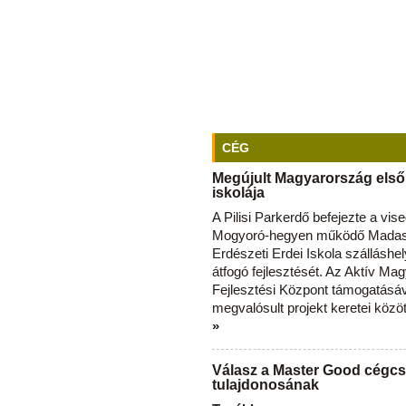
CÉG
Megújult Magyarország első
iskolája
A Pilisi Parkerdő befejezte a vise
Mogyoró-hegyen működő Madas
Erdészeti Erdei Iskola szálláshe
átfogó fejlesztését. Az Aktív Ma
Fejlesztési Központ támogatásá
megvalósult projekt keretei közö
»
Válasz a Master Good cégcs
tulajdonosának