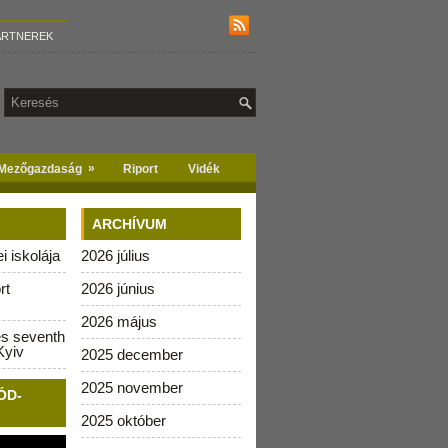
ARTNEREK
»
Mezőgazdaság
Riport
Vidék
ARCHÍVUM
 iskolája
2026 július
rt
2026 június
2026 május
es seventh
Kyiv
2025 december
2025 november
ÓD-
2025 október