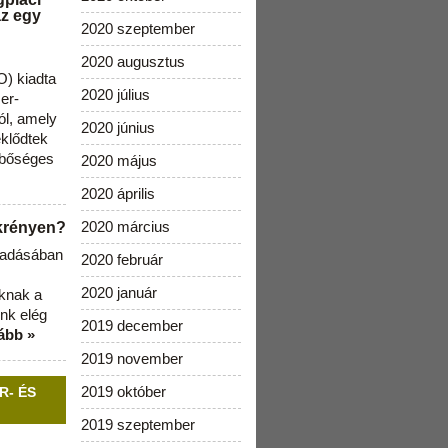
az egy
2020 szeptember
2020 augusztus
) kiadta
2020 július
zer-
ól, amely
2020 június
klődtek
 bőséges
2020 május
2020 április
2020 március
ekrényen?
b adásában
2020 február
2020 január
aknak a
nk elég
2019 december
ább »
2019 november
2019 október
R- ÉS
2019 szeptember