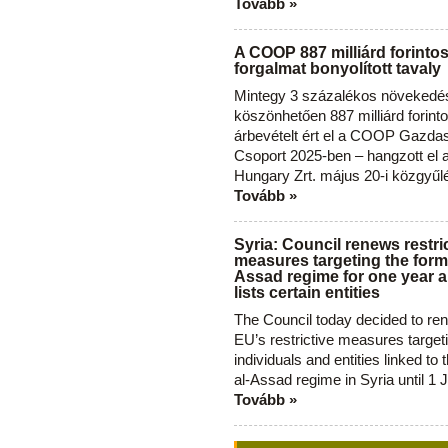
Tovább »
A COOP 887 milliárd forinto
forgalmat bonyolított tavaly
Mintegy 3 százalékos növekedé
köszönhetően 887 milliárd forint
árbevételt ért el a COOP Gazda
Csoport 2025-ben – hangzott el
Hungary Zrt. május 20-i közgyűl
Tovább »
Syria: Council renews restri
measures targeting the forme
Assad regime for one year a
lists certain entities
The Council today decided to re
EU’s restrictive measures target
individuals and entities linked to 
al-Assad regime in Syria until 1 
Tovább »