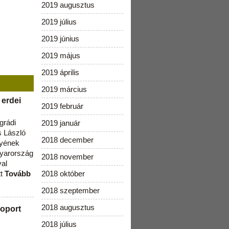
2019 augusztus
2019 július
2019 június
2019 május
2019 április
2019 március
 erdei
2019 február
grádi
2019 január
 László
2018 december
lyének
gyarország
2018 november
val
tt
Tovább
2018 október
2018 szeptember
2018 augusztus
oport
2018 július