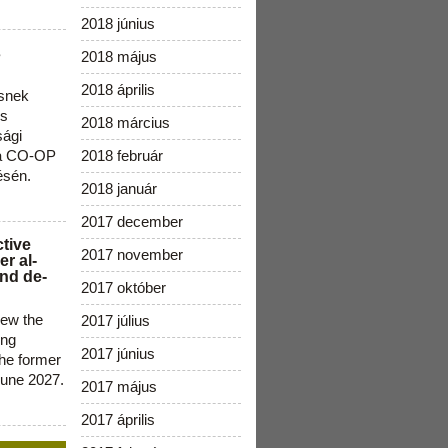
2018 június
s
2018 május
2018 április
snek
os
2018 március
sági
 a CO-OP
2018 február
ésén.
2018 január
2017 december
ctive
2017 november
r al-
nd de-
2017 október
new the
2017 július
ing
2017 június
the former
June 2027.
2017 május
2017 április