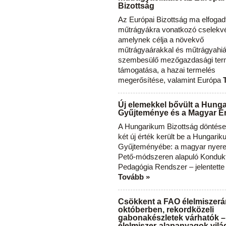
Bizottság
Az Európai Bizottság ma elfogad
műtrágyákra vonatkozó cselekvés
amelynek célja a növekvő
műtrágyaárakkal és műtrágyahi
szembesülő mezőgazdasági ter
támogatása, a hazai termelés
megerősítése, valamint Európa
Új elemekkel bővült a Hung
Gyűjteménye és a Magyar Ér
A Hungarikum Bizottság döntése 
két új érték került be a Hungari
Gyűjteményébe: a magyar nyere
Pető-módszeren alapuló Konduk
Pedagógia Rendszer – jelentette
Tovább »
Csökkent a FAO élelmiszerá
októberben, rekordközeli
gabonakészletek várhatók –
élelmiszer-alapanyagok vilá