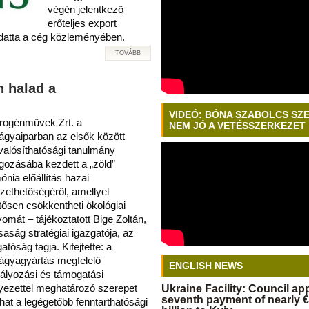
végén jelentkező
erőteljes export
udatta a cég közleményében.
TOVÁBB
n halad a
VIDEÓ: BÓNA SZABOLCS SZ
trogénművek Zrt. a
NEM JÓ A VETÉSSZERKEZET
ágyaiparban az elsők között
alósíthatósági tanulmány
lgozásába kezdett a „zöld”
nia előállítás hazai
zethetőségéről, amellyel
ntősen csökkentheti ökológiai
yomát – tájékoztatott Bige Zoltán,
saság stratégiai igazgatója, az
atóság tagja. Kifejtette: a
ágyagyártás megfelelő
ENGLISH NEWS
ályozási és támogatási
yezettel meghatározó szerepet
Ukraine Facility: Council a
seventh payment of nearly €
zhat a legégetőbb fenntarthatósági