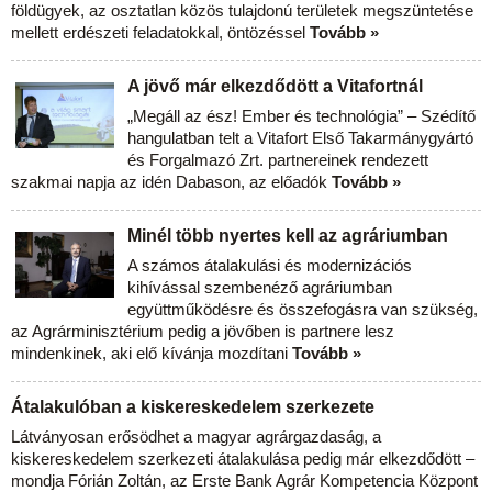
földügyek, az osztatlan közös tulajdonú területek megszüntetése
mellett erdészeti feladatokkal, öntözéssel
Tovább »
A jövő már elkezdődött a Vitafortnál
„Megáll az ész! Ember és technológia” – Szédítő
hangulatban telt a Vitafort Első Takarmánygyártó
és Forgalmazó Zrt. partnereinek rendezett
szakmai napja az idén Dabason, az előadók
Tovább »
Minél több nyertes kell az agráriumban
A számos átalakulási és modernizációs
kihívással szembenéző agráriumban
együttműködésre és összefogásra van szükség,
az Agrárminisztérium pedig a jövőben is partnere lesz
mindenkinek, aki elő kívánja mozdítani
Tovább »
Átalakulóban a kiskereskedelem szerkezete
Látványosan erősödhet a magyar agrárgazdaság, a
kiskereskedelem szerkezeti átalakulása pedig már elkezdődött –
mondja Fórián Zoltán, az Erste Bank Agrár Kompetencia Központ