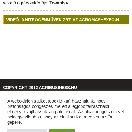
vezető agrárszakértője.
Tovább »
VIDEÓ: A NITROGÉNMŰVEK ZRT. AZ AGROMASHEXPO-N
COPYRIGHT 2012 AGRIBUSINESS.HU
A weboldalon sütiket (cookie-kat) használunk, hogy
© 2026
agribusiness.hu
biztonságos böngészés mellett a legjobb felhasználói
élményt nyújthassuk látogatóinknak. Az oldal böngészésével
beleegyezik abba, hogy az oldal sütiket mentsen az Ön
gépére.