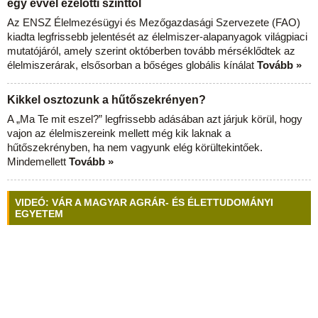
egy évvel ezelőtti szinttől
Az ENSZ Élelmezésügyi és Mezőgazdasági Szervezete (FAO)
kiadta legfrissebb jelentését az élelmiszer-alapanyagok világpiaci
mutatójáról, amely szerint októberben tovább mérséklődtek az
élelmiszerárak, elsősorban a bőséges globális kínálat
Tovább »
Kikkel osztozunk a hűtőszekrényen?
A „Ma Te mit eszel?” legfrissebb adásában azt járjuk körül, hogy
vajon az élelmiszereink mellett még kik laknak a
hűtőszekrényben, ha nem vagyunk elég körültekintőek.
Mindemellett
Tovább »
VIDEÓ: VÁR A MAGYAR AGRÁR- ÉS ÉLETTUDOMÁNYI
EGYETEM