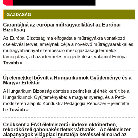
GAZDASÁG
Garantálná az európai műtrágyaellátást az Európai
Bizottság
Az Európai Bizottság ma elfogadta a műtrágyákra vonatkozó
cselekvési tervet, amelynek célja a növekvő műtrágyaárakkal és
műtrágyahiánnyal szembesülő mezőgazdasági termelők
támogatása, a hazai termelés megerősítése, valamint Európa
Tovább »
Új elemekkel bővült a Hungarikumok Gyűjteménye és a
Magyar Értéktár
A Hungarikum Bizottság döntése szerint két új érték került be a
Hungarikumok Gyűjteményébe: a magyar nyereg, és a Pető-
módszeren alapuló Konduktív Pedagógia Rendszer – jelentette
be
Tovább »
Csökkent a FAO élelmiszerár-indexe októberben,
rekordközeli gabonakészletek várhatók – Az élelmiszer-
alapanyagok világpiaci mutatója kevéssel elmarad az