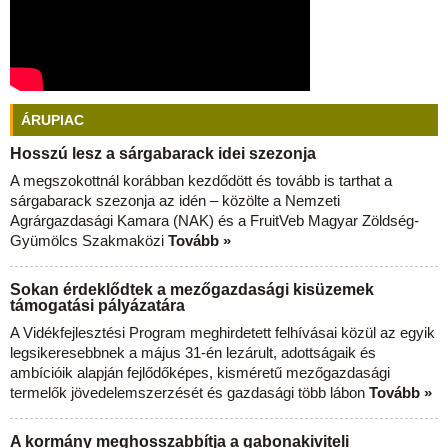
ÁRUPIAC
Hosszú lesz a sárgabarack idei szezonja
A megszokottnál korábban kezdődött és tovább is tarthat a
sárgabarack szezonja az idén – közölte a Nemzeti
Agrárgazdasági Kamara (NAK) és a FruitVeb Magyar Zöldség-
Gyümölcs Szakmaközi
Tovább »
Sokan érdeklődtek a mezőgazdasági kisüzemek
támogatási pályázatára
A Vidékfejlesztési Program meghirdetett felhívásai közül az egyik
legsikeresebbnek a május 31-én lezárult, adottságaik és
ambícióik alapján fejlődőképes, kisméretű mezőgazdasági
termelők jövedelemszerzését és gazdasági több lábon
Tovább »
A kormány meghosszabbítja a gabonakiviteli