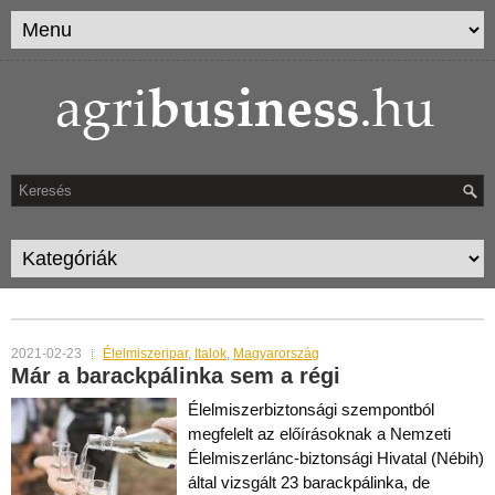
TAG ARCHIVES:
BARACPÁLINKA
2021-02-23
Élelmiszeripar
,
Italok
,
Magyarország
Már a barackpálinka sem a régi
Élelmiszerbiztonsági szempontból
megfelelt az előírásoknak a Nemzeti
Élelmiszerlánc-biztonsági Hivatal (Nébih)
által vizsgált 23 barackpálinka, de