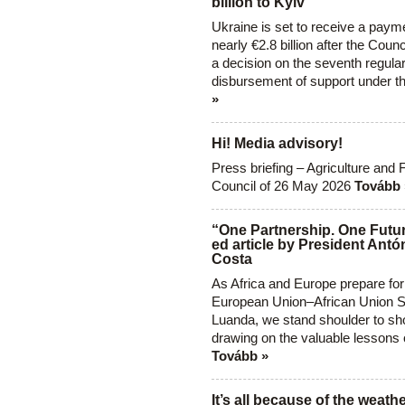
billion to Kyiv
Ukraine is set to receive a paym
nearly €2.8 billion after the Coun
a decision on the seventh regula
disbursement of support under t
»
Hi! Media advisory!
Press briefing – Agriculture and 
Council of 26 May 2026
Tovább 
“One Partnership. One Futur
ed article by President Antó
Costa
As Africa and Europe prepare for
European Union–African Union S
Luanda, we stand shoulder to sho
drawing on the valuable lessons 
Tovább »
It’s all because of the weathe