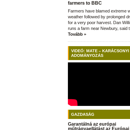
farmers to BBC
Farmers have blamed extreme 
weather followed by prolonged dr
for a very poor harvest. Dan Will
runs a farm near Newbury, said 
Tovább »
VIDEÓ: MATE – KARÁCSONYI
ADOMÁNYOZÁS
GAZDASÁG
Garantálná az európai
műtrágyaellátást az Európai