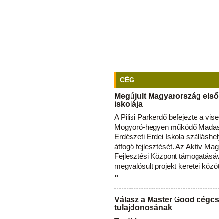
CÉG
Megújult Magyarország első
iskolája
A Pilisi Parkerdő befejezte a vise
Mogyoró-hegyen működő Madas
Erdészeti Erdei Iskola szálláshe
átfogó fejlesztését. Az Aktív Ma
Fejlesztési Központ támogatásá
megvalósult projekt keretei közö
»
Válasz a Master Good cégcs
tulajdonosának