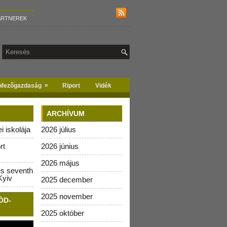
ARTNEREK
»
Mezőgazdaság
Riport
Vidék
ARCHÍVUM
 iskolája
2026 július
rt
2026 június
2026 május
es seventh
Kyiv
2025 december
2025 november
ÓD-
2025 október