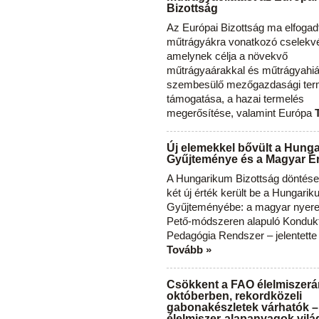
Bizottság
Az Európai Bizottság ma elfogad
műtrágyákra vonatkozó cselekvés
amelynek célja a növekvő
műtrágyaárakkal és műtrágyahi
szembesülő mezőgazdasági ter
támogatása, a hazai termelés
megerősítése, valamint Európa
Új elemekkel bővült a Hung
Gyűjteménye és a Magyar Ér
A Hungarikum Bizottság döntése 
két új érték került be a Hungari
Gyűjteményébe: a magyar nyere
Pető-módszeren alapuló Konduk
Pedagógia Rendszer – jelentette
Tovább »
Csökkent a FAO élelmiszerá
októberben, rekordközeli
gabonakészletek várhatók –
élelmiszer-alapanyagok vilá