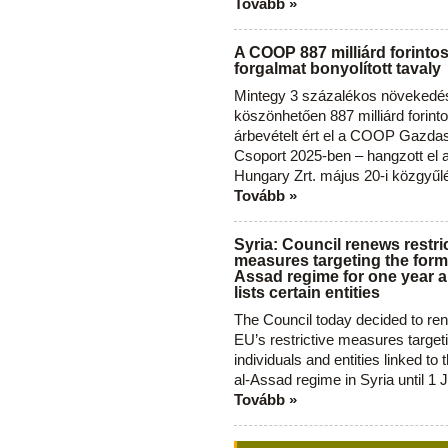
Tovább »
A COOP 887 milliárd forinto
forgalmat bonyolított tavaly
Mintegy 3 százalékos növekedé
köszönhetően 887 milliárd forint
árbevételt ért el a COOP Gazda
Csoport 2025-ben – hangzott el
Hungary Zrt. május 20-i közgyűl
Tovább »
Syria: Council renews restri
measures targeting the forme
Assad regime for one year a
lists certain entities
The Council today decided to re
EU’s restrictive measures target
individuals and entities linked to 
al-Assad regime in Syria until 1 
Tovább »