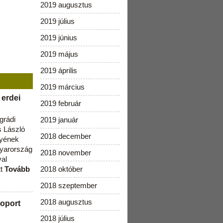
2019 augusztus
2019 július
2019 június
2019 május
2019 április
2019 március
 erdei
2019 február
grádi
2019 január
 László
2018 december
lyének
gyarország
2018 november
val
tt
Tovább
2018 október
2018 szeptember
2018 augusztus
oport
2018 július