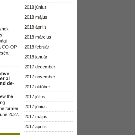
2018 június
s
2018 május
2018 április
snek
os
2018 március
sági
 a CO-OP
2018 február
ésén.
2018 január
2017 december
ctive
2017 november
r al-
nd de-
2017 október
new the
2017 július
ing
2017 június
the former
June 2027.
2017 május
2017 április