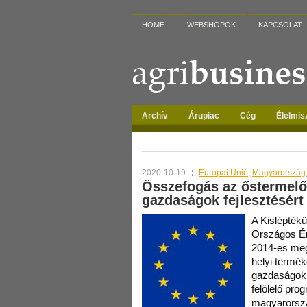
HOME
WEBSHOPOK
KAPCSOLAT
Archív
Árupiac
Cég
Élelmis
TAG ARCHIVES:
BOND
2020-10-19
Európai Unió
,
Magyarország
Összefogás az őstermelő
gazdaságok fejlesztésért
A Kisléptékű
Országos Ér
2014-es meg
helyi termék
gazdaságokn
felölelő pr
magyarorszá