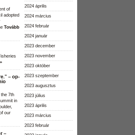
2024 április
ent of
cil adopted
2024 március
r
2024 február
he
Tovább
2024 január
2023 december
2023 november
Fisheries
»
2023 október
2023 szeptember
e.” – op-
nio
2023 augusztus
 the 7th
2023 július
ummit in
2023 április
ulder,
of our
2023 március
2023 február
r –