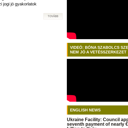
 jogi jó gyakorlatok
TOVÁBB
VIDEÓ: BÓNA SZABOLCS SZ
NEM JÓ A VETÉSSZERKEZET
ENGLISH NEWS
Ukraine Facility: Council a
seventh payment of nearly €