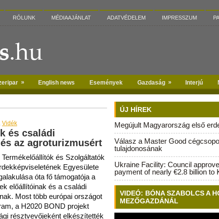
RÓLUNK
MÉDIAAJÁNLAT
ADATVÉDELEM
IMPRESSZUM
P
»
»
zeripar
English news
Események
Gazdaság
Interjú
ÚJ HÍREK
,
Vidék
Megújult Magyarország első erdei
k és családi
Válasz a Master Good cégcsopo
 és az agroturizmusért
tulajdonosának
 Termékelőállítók és Szolgáltatók
Ukraine Facility: Council approv
dekképviseletének Egyesülete
payment of nearly €2.8 billion to 
alakulása óta fő támogatója a
ek előállítóinak és a családi
VIDEÓ: BÓNA SZABOLCS A H
ak. Most több európai országot
MEZŐGAZDÁNÁL
ogram, a H2020 BOND projekt
gi résztvevőjeként elkészítették