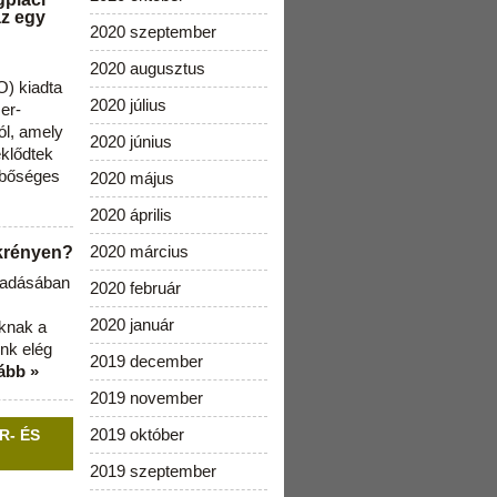
az egy
2020 szeptember
2020 augusztus
) kiadta
2020 július
zer-
ól, amely
2020 június
klődtek
 bőséges
2020 május
2020 április
2020 március
ekrényen?
b adásában
2020 február
2020 január
aknak a
nk elég
2019 december
ább »
2019 november
2019 október
R- ÉS
2019 szeptember