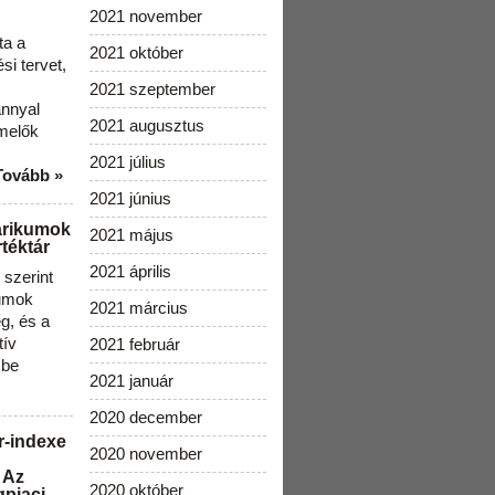
2021 november
ta a
2021 október
i tervet,
2021 szeptember
ánnyal
2021 augusztus
melők
2021 július
Tovább »
2021 június
arikumok
2021 május
téktár
2021 április
szerint
kumok
2021 március
g, és a
tív
2021 február
 be
2021 január
2020 december
r-indexe
2020 november
 Az
2020 október
gpiaci