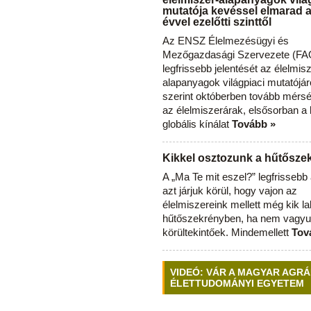
mutatója kevéssel elmarad 
évvel ezelőtti szinttől
Az ENSZ Élelmezésügyi és
Mezőgazdasági Szervezete (FAO
legfrissebb jelentését az élelmis
alapanyagok világpiaci mutatójár
szerint októberben tovább mérsé
az élelmiszerárak, elsősorban a
globális kínálat
Tovább »
Kikkel osztozunk a hűtősz
A „Ma Te mit eszel?” legfrisseb
azt járjuk körül, hogy vajon az
élelmiszereink mellett még kik l
hűtőszekrényben, ha nem vagyu
körültekintőek. Mindemellett
Tov
VIDEÓ: VÁR A MAGYAR AGRÁ
ÉLETTUDOMÁNYI EGYETEM