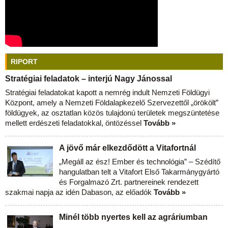
RIPORT
Stratégiai feladatok – interjú Nagy Jánossal
Stratégiai feladatokat kapott a nemrég indult Nemzeti Földügyi
Központ, amely a Nemzeti Földalapkezelő Szervezettől „örökölt”
földügyek, az osztatlan közös tulajdonú területek megszüntetése
mellett erdészeti feladatokkal, öntözéssel
Tovább »
A jövő már elkezdődött a Vitafortnál
„Megáll az ész! Ember és technológia” – Szédítő
hangulatban telt a Vitafort Első Takarmánygyártó
és Forgalmazó Zrt. partnereinek rendezett
szakmai napja az idén Dabason, az előadók
Tovább »
Minél több nyertes kell az agráriumban