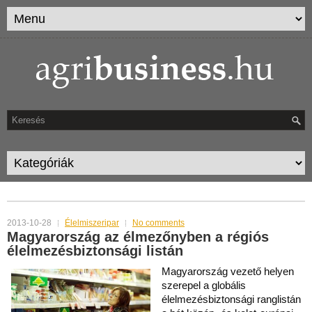
TAG ARCHIVES:
ÉLELMISZERBIZTONSÁG
2013-10-28
Élelmiszeripar
No comments
Magyarország az élmezőnyben a régiós
élelmezésbiztonsági listán
Magyarország vezető helyen
szerepel a globális
élelmezésbiztonsági ranglistán