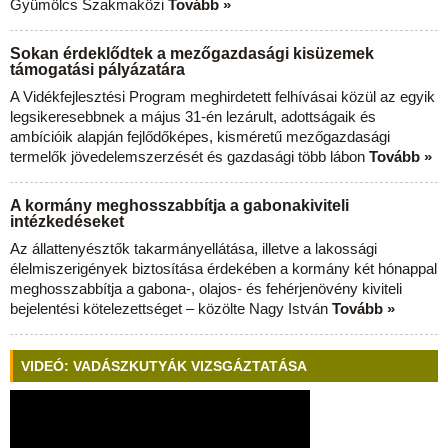
Gyümölcs Szakmaközi
Tovább »
Sokan érdeklődtek a mezőgazdasági kisüzemek
támogatási pályázatára
A Vidékfejlesztési Program meghirdetett felhívásai közül az egyik
legsikeresebbnek a május 31-én lezárult, adottságaik és
ambícióik alapján fejlődőképes, kisméretű mezőgazdasági
termelők jövedelemszerzését és gazdasági több lábon
Tovább »
A kormány meghosszabbítja a gabonakiviteli
intézkedéseket
Az állattenyésztők takarmányellátása, illetve a lakossági
élelmiszerigények biztosítása érdekében a kormány két hónappal
meghosszabbítja a gabona-, olajos- és fehérjenövény kiviteli
bejelentési kötelezettséget – közölte Nagy István
Tovább »
VIDEÓ: VADÁSZKUTYÁK VIZSGÁZTATÁSA