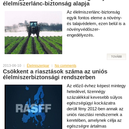
élelmiszerlánc-biztonság alapja
Az élelmiszerlánc-biztonság
egyik fontos eleme a növény-
és talajvédelem, ezen belül is a
növényvédőszer-
engedélyezés.
TOVÁBB
2013-06-10
Élelmiszeripar
No comments
Csökkent a riasztások száma az uniós
élelmiszerbiztonsági rendszerben
Az előző évhez képest mintegy
hetedével, tizennégy
százalékkal kevesebb súlyos
egészségügyi kockázatra
derült fény 2012-ben annak az
uniós riasztási rendszernek a
keretében, amelynek célja az
egészségre ártalmas