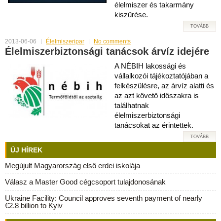
élelmiszer és takarmány
kiszűrése.
TOVÁBB
2013-06-06
Élelmiszeripar
No comments
Élelmiszerbiztonsági tanácsok árvíz idejére
A NÉBIH lakossági és
vállalkozói tájékoztatójában a
felkészülésre, az árvíz alatti és
az azt követő időszakra is
találhatnak
élelmiszerbiztonsági
tanácsokat az érintettek.
TOVÁBB
ÚJ HÍREK
Megújult Magyarország első erdei iskolája
Válasz a Master Good cégcsoport tulajdonosának
Ukraine Facility: Council approves seventh payment of nearly
€2.8 billion to Kyiv