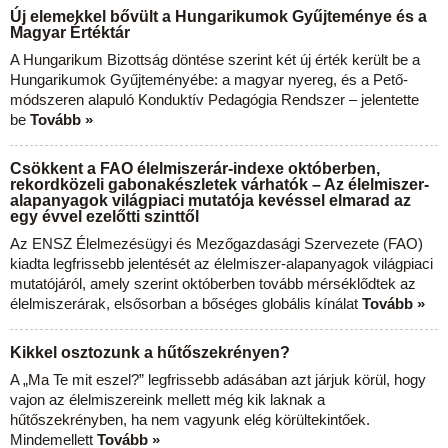
Új elemekkel bővült a Hungarikumok Gyűjteménye és a
Magyar Értéktár
A Hungarikum Bizottság döntése szerint két új érték került be a
Hungarikumok Gyűjteményébe: a magyar nyereg, és a Pető-
módszeren alapuló Konduktív Pedagógia Rendszer – jelentette
be
Tovább »
Csökkent a FAO élelmiszerár-indexe októberben,
rekordközeli gabonakészletek várhatók – Az élelmiszer-
alapanyagok világpiaci mutatója kevéssel elmarad az
egy évvel ezelőtti szinttől
Az ENSZ Élelmezésügyi és Mezőgazdasági Szervezete (FAO)
kiadta legfrissebb jelentését az élelmiszer-alapanyagok világpiaci
mutatójáról, amely szerint októberben tovább mérséklődtek az
élelmiszerárak, elsősorban a bőséges globális kínálat
Tovább »
Kikkel osztozunk a hűtőszekrényen?
A „Ma Te mit eszel?” legfrissebb adásában azt járjuk körül, hogy
vajon az élelmiszereink mellett még kik laknak a
hűtőszekrényben, ha nem vagyunk elég körültekintőek.
Mindemellett
Tovább »