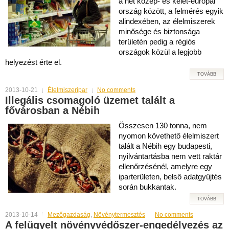
a hét közép- és kelet-európai
ország között, a felmérés egyik
alindexében, az élelmiszerek
minősége és biztonsága
területén pedig a régiós
országok közül a legjobb
helyezést érte el.
TOVÁBB
2013-10-21
Élelmiszeripar
No comments
Illegális csomagoló üzemet talált a
fővárosban a Nébih
Összesen 130 tonna, nem
nyomon követhető élelmiszert
talált a Nébih egy budapesti,
nyilvántartásba nem vett raktár
ellenőrzésénél, amelyre egy
iparterületen, belső adatgyűjtés
során bukkantak.
TOVÁBB
2013-10-14
Mezőgazdaság
,
Növénytermesztés
No comments
A felügyelt növényvédőszer-engedélyezés az