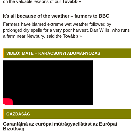
on the valuable lessons of our
Tovább »
It’s all because of the weather – farmers to BBC
Farmers have blamed extreme wet weather followed by
prolonged dry spells for a very poor harvest. Dan Willis, who runs
a farm near Newbury, said the
Tovább »
VIDEÓ: MATE – KARÁCSONYI ADOMÁNYOZÁS
GAZDASÁG
Garantálná az európai műtrágyaellátást az Európai
Bizottság