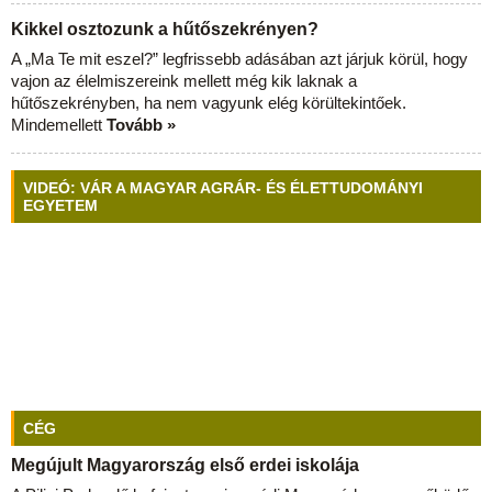
Kikkel osztozunk a hűtőszekrényen?
A „Ma Te mit eszel?” legfrissebb adásában azt járjuk körül, hogy
vajon az élelmiszereink mellett még kik laknak a
hűtőszekrényben, ha nem vagyunk elég körültekintőek.
Mindemellett
Tovább »
VIDEÓ: VÁR A MAGYAR AGRÁR- ÉS ÉLETTUDOMÁNYI
EGYETEM
CÉG
Megújult Magyarország első erdei iskolája