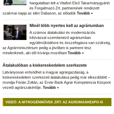
hangulatban telt a Vitafort Első Takarmánygyártó
és Forgalmazó Zrt. partnereinek rendezett
szakmai napja az idén Dabason, az előadók
Tovább »
Minél több nyertes kell az agráriumban
A számos átalakulási és modernizációs
kihívással szembenéző agráriumban
együttműködésre és összefogásra van szükség,
az Agrárminisztérium pedig a jövőben is partnere lesz
mindenkinek, aki elő kívánja mozdítani
Tovább »
Átalakulóban a kiskereskedelem szerkezete
Látványosan erősödhet a magyar agrárgazdaság, a
kiskereskedelem szerkezeti átalakulása pedig már elkezdődött –
mondja Fórián Zoltán, az Erste Bank Agrár Kompetencia Központ
vezető agrárszakértője.
Tovább »
VIDEÓ: A NITROGÉNMŰVEK ZRT. AZ AGROMASHEXPO-N