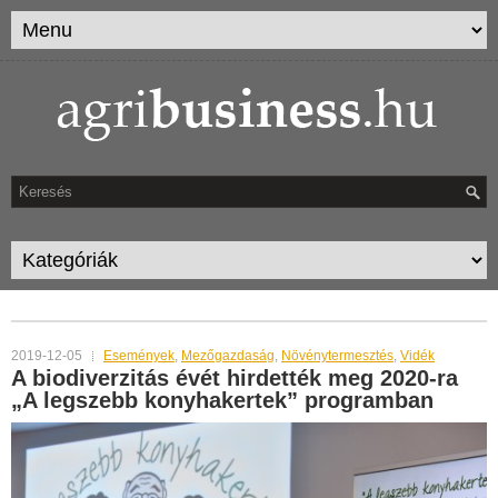
TAG ARCHIVES:
GYÓGYNÖVÉNY
2019-12-05
Események
,
Mezőgazdaság
,
Növénytermesztés
,
Vidék
A biodiverzitás évét hirdették meg 2020-ra
„A legszebb konyhakertek” programban