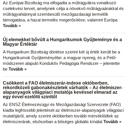
Az Európai Bizottság ma elfogadta a műtrágyákra vonatkozó
cselekvési tervet, amelynek célja a növekvő műtrágyaárakkal és
műtrágyahiánnyal szembesülő mezőgazdasági termelők
támogatása, a hazai termelés megerősítése, valamint Európa
Tovább »
Új elemekkel bővült a Hungarikumok Gyűjteménye és a
Magyar Értéktár
A Hungarikum Bizottság döntése szerint két új érték került be a
Hungarikumok Gyűjteményébe: a magyar nyereg, és a Pető-
módszeren alapuló Konduktív Pedagógia Rendszer – jelentette
be
Tovább »
Csökkent a FAO élelmiszerár-indexe októberben,
rekordközeli gabonakészletek várhatók – Az élelmiszer-
alapanyagok világpiaci mutatója kevéssel elmarad az
egy évvel ezelőtti szinttől
Az ENSZ Élelmezésügyi és Mezőgazdasági Szervezete (FAO)
kiadta legfrissebb jelentését az élelmiszer-alapanyagok világpiaci
mutatójáról, amely szerint októberben tovább mérséklődtek az
élelmiszerárak, elsősorban a bőséges globális kínálat
Tovább »