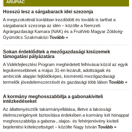
ÁRUPIAC
Hosszú lesz a sárgabarack idei szezonja
A megszokottnál korábban kezdődött és tovább is tarthat a
sárgabarack szezonja az idén – közölte a Nemzeti
Agrárgazdasági Kamara (NAK) és a FruitVeb Magyar Zöldség-
Gyümölcs Szakmaközi
Tovább »
Sokan érdeklődtek a mezőgazdasági kisüzemek
támogatási pályázatára
A Vidékfejlesztési Program meghirdetett felhívásai közül az egyik
legsikeresebbnek a május 31-én lezárult, adottságaik és
ambícióik alapján fejlődőképes, kisméretű mezőgazdasági
termelők jövedelemszerzését és gazdasági több lábon
Tovább »
A kormány meghosszabbítja a gabonakiviteli
intézkedéseket
Az állattenyésztők takarmányellátása, illetve a lakossági
élelmiszerigények biztosítása érdekében a kormány két hónappal
meghosszabbítja a gabona-, olajos- és fehérjenövény kiviteli
bejelentési kötelezettséget – közölte Nagy István
Tovább »