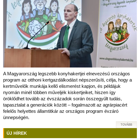
A Magyarország legszebb konyhakertjei elnevezésű országos
program az otthoni kertgazdálkodást népszerűsíti, célja, hogy a
kertművelők munkája kellő elismerést kapjon, és példájuk
nyomán minél többen műveljék kiskertjeiket, hiszen így
öröklődhet tovább az évszázadok során összegyűlt tudás,
tapasztalat a generációk között – fogalmazott az agrárpiacért
felelős helyettes államtitkár az országos program évzáró
ünnepségén.
TOVÁBB
ÚJ HÍREK