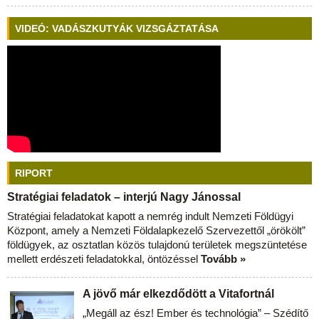
VIDEÓ: VADÁSZKUTYÁK VIZSGÁZTATÁSA
RIPORT
Stratégiai feladatok – interjú Nagy Jánossal
Stratégiai feladatokat kapott a nemrég indult Nemzeti Földügyi
Központ, amely a Nemzeti Földalapkezelő Szervezettől „örökölt”
földügyek, az osztatlan közös tulajdonú területek megszüntetése
mellett erdészeti feladatokkal, öntözéssel
Tovább »
A jövő már elkezdődött a Vitafortnál
„Megáll az ész! Ember és technológia” – Szédítő