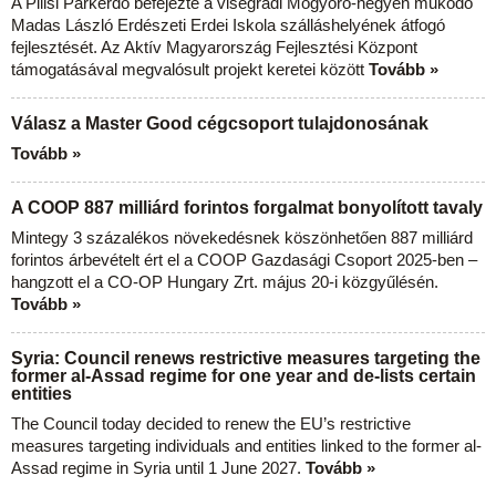
A Pilisi Parkerdő befejezte a visegrádi Mogyoró-hegyen működő
Madas László Erdészeti Erdei Iskola szálláshelyének átfogó
fejlesztését. Az Aktív Magyarország Fejlesztési Központ
támogatásával megvalósult projekt keretei között
Tovább »
Válasz a Master Good cégcsoport tulajdonosának
Tovább »
A COOP 887 milliárd forintos forgalmat bonyolított tavaly
Mintegy 3 százalékos növekedésnek köszönhetően 887 milliárd
forintos árbevételt ért el a COOP Gazdasági Csoport 2025-ben –
hangzott el a CO-OP Hungary Zrt. május 20-i közgyűlésén.
Tovább »
Syria: Council renews restrictive measures targeting the
former al-Assad regime for one year and de-lists certain
entities
The Council today decided to renew the EU’s restrictive
measures targeting individuals and entities linked to the former al-
Assad regime in Syria until 1 June 2027.
Tovább »