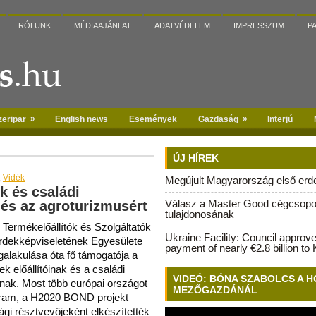
RÓLUNK
MÉDIAAJÁNLAT
ADATVÉDELEM
IMPRESSZUM
P
»
»
zeripar
English news
Események
Gazdaság
Interjú
ÚJ HÍREK
,
Vidék
Megújult Magyarország első erdei
k és családi
Válasz a Master Good cégcsopo
 és az agroturizmusért
tulajdonosának
 Termékelőállítók és Szolgáltatók
Ukraine Facility: Council approv
dekképviseletének Egyesülete
payment of nearly €2.8 billion to 
alakulása óta fő támogatója a
ek előállítóinak és a családi
VIDEÓ: BÓNA SZABOLCS A H
ak. Most több európai országot
MEZŐGAZDÁNÁL
ogram, a H2020 BOND projekt
gi résztvevőjeként elkészítették