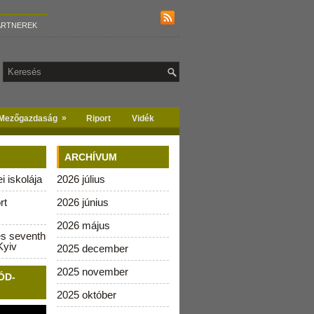
ARTNEREK
»
Mezőgazdaság
Riport
Vidék
ARCHÍVUM
 iskolája
2026 július
rt
2026 június
2026 május
es seventh
Kyiv
2025 december
2025 november
ÓD-
2025 október