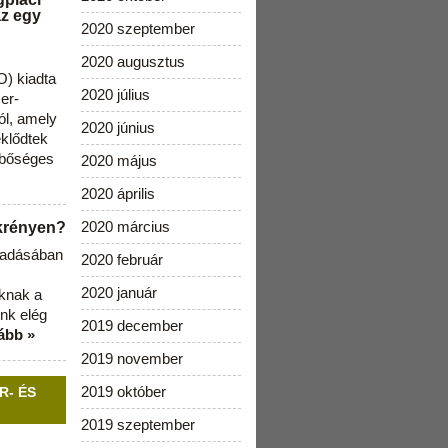
az egy
2020 szeptember
2020 augusztus
) kiadta
2020 július
zer-
ól, amely
2020 június
klődtek
 bőséges
2020 május
2020 április
2020 március
ekrényen?
b adásában
2020 február
2020 január
aknak a
nk elég
2019 december
ább »
2019 november
2019 október
R- ÉS
2019 szeptember