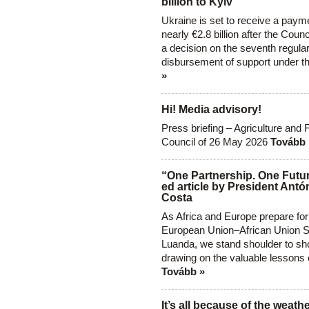
billion to Kyiv
Ukraine is set to receive a paym
nearly €2.8 billion after the Coun
a decision on the seventh regula
disbursement of support under t
»
Hi! Media advisory!
Press briefing – Agriculture and 
Council of 26 May 2026
Tovább 
“One Partnership. One Futur
ed article by President Antó
Costa
As Africa and Europe prepare for
European Union–African Union S
Luanda, we stand shoulder to sho
drawing on the valuable lessons 
Tovább »
It’s all because of the weathe