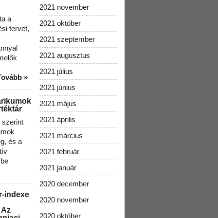
2021 november
ta a
2021 október
i tervet,
2021 szeptember
ánnyal
2021 augusztus
melők
2021 július
Tovább »
2021 június
arikumok
2021 május
téktár
2021 április
szerint
kumok
2021 március
g, és a
tív
2021 február
 be
2021 január
2020 december
r-indexe
2020 november
 Az
2020 október
gpiaci