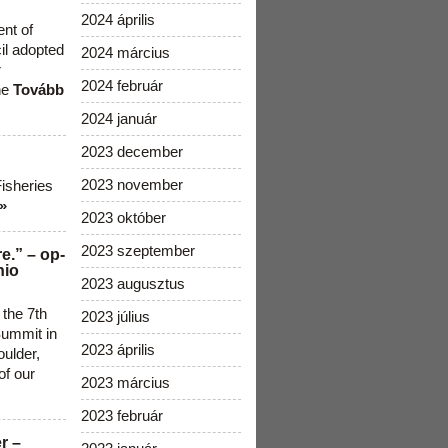
2024 április
ent of
cil adopted
2024 március
r
2024 február
he
Tovább
2024 január
2023 december
2023 november
Fisheries
»
2023 október
2023 szeptember
e.” – op-
nio
2023 augusztus
 the 7th
2023 július
ummit in
2023 április
ulder,
of our
2023 március
2023 február
r –