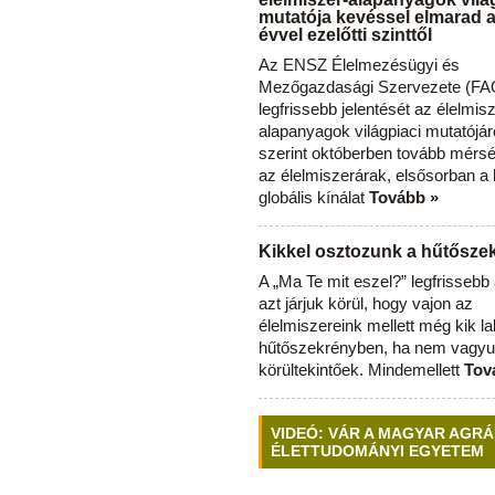
mutatója kevéssel elmarad 
évvel ezelőtti szinttől
Az ENSZ Élelmezésügyi és
Mezőgazdasági Szervezete (FAO
legfrissebb jelentését az élelmis
alapanyagok világpiaci mutatójár
szerint októberben tovább mérsé
az élelmiszerárak, elsősorban a
globális kínálat
Tovább »
Kikkel osztozunk a hűtősz
A „Ma Te mit eszel?” legfrisseb
azt járjuk körül, hogy vajon az
élelmiszereink mellett még kik l
hűtőszekrényben, ha nem vagyu
körültekintőek. Mindemellett
Tov
VIDEÓ: VÁR A MAGYAR AGRÁ
ÉLETTUDOMÁNYI EGYETEM