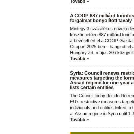
Tovább »
A COOP 887 milliárd forinto
forgalmat bonyolított tavaly
Mintegy 3 százalékos növekedé
köszönhetően 887 milliárd forint
árbevételt ért el a COOP Gazda
Csoport 2025-ben – hangzott el
Hungary Zrt. május 20-i közgyűl
Tovább »
Syria: Council renews restri
measures targeting the forme
Assad regime for one year a
lists certain entities
The Council today decided to re
EU’s restrictive measures target
individuals and entities linked to 
al-Assad regime in Syria until 1 
Tovább »