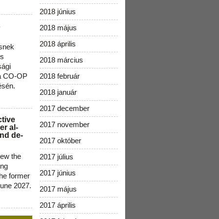
2018 június
s
2018 május
2018 április
snek
os
2018 március
sági
 a CO-OP
2018 február
ésén.
2018 január
2017 december
ctive
2017 november
r al-
nd de-
2017 október
new the
2017 július
ing
2017 június
the former
June 2027.
2017 május
2017 április