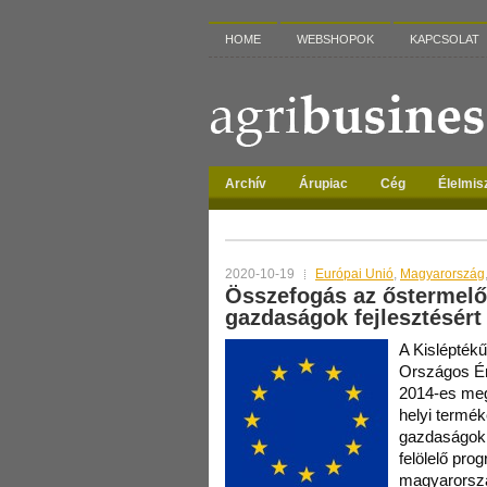
HOME
WEBSHOPOK
KAPCSOLAT
Archív
Árupiac
Cég
Élelmis
TAG ARCHIVES:
KISLÉPTÉK
2020-10-19
Európai Unió
,
Magyarország
Összefogás az őstermelő
gazdaságok fejlesztésért
A Kisléptékű
Országos Ér
2014-es meg
helyi termék
gazdaságokn
felölelő pr
magyarorszá