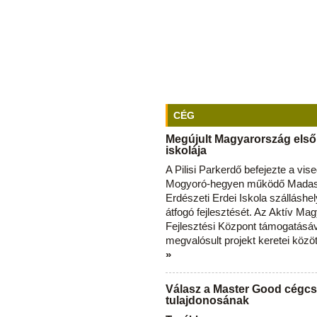
CÉG
Megújult Magyarország első
iskolája
A Pilisi Parkerdő befejezte a vise
Mogyoró-hegyen működő Madas
Erdészeti Erdei Iskola szálláshe
átfogó fejlesztését. Az Aktív Ma
Fejlesztési Központ támogatásá
megvalósult projekt keretei közö
»
Válasz a Master Good cégcs
tulajdonosának