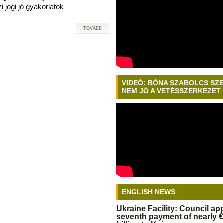
 jogi jó gyakorlatok
TOVÁBB
VIDEÓ: BÓNA SZABOLCS SZ
NEM JÓ A VETÉSSZERKEZET
ENGLISH NEWS
Ukraine Facility: Council a
seventh payment of nearly €