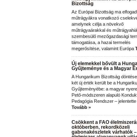
Bizottság
Az Európai Bizottság ma elfogad
műtrágyákra vonatkozó cselekvés
amelynek célja a növekvő
műtrágyaárakkal és műtrágyahi
szembesülő mezőgazdasági ter
támogatása, a hazai termelés
megerősítése, valamint Európa
Új elemekkel bővült a Hung
Gyűjteménye és a Magyar Ér
A Hungarikum Bizottság döntése 
két új érték került be a Hungari
Gyűjteményébe: a magyar nyere
Pető-módszeren alapuló Konduk
Pedagógia Rendszer – jelentette
Tovább »
Csökkent a FAO élelmiszerá
októberben, rekordközeli
gabonakészletek várhatók –
élelmiszer-alapanyagok vilá