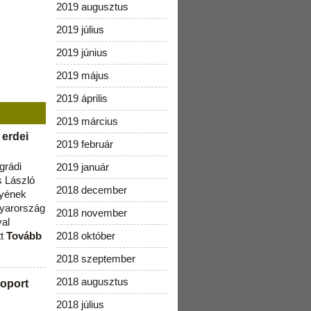
2019 augusztus
2019 július
2019 június
2019 május
2019 április
2019 március
 erdei
2019 február
grádi
2019 január
 László
2018 december
lyének
gyarország
2018 november
val
tt
Tovább
2018 október
2018 szeptember
2018 augusztus
oport
2018 július