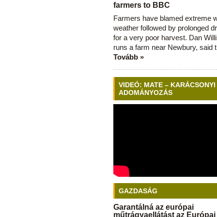
farmers to BBC
Farmers have blamed extreme 
weather followed by prolonged dr
for a very poor harvest. Dan Will
runs a farm near Newbury, said 
Tovább »
VIDEÓ: MATE – KARÁCSONYI
ADOMÁNYOZÁS
GAZDASÁG
Garantálná az európai
műtrágyaellátást az Európai