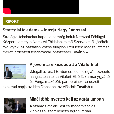
RIPORT
Stratégiai feladatok – interjú Nagy Jánossal
Stratégiai feladatokat kapott a nemrég indult Nemzeti Földügyi
Központ, amely a Nemzeti Földalapkezelő Szervezettől „örökölt”
földügyek, az osztatlan közös tulajdonú területek megszüntetése
mellett erdészeti feladatokkal, öntözéssel
Tovább »
A jövő már elkezdődött a Vitafortnál
„Megáll az ész! Ember és technológia” – Szédítő
hangulatban telt a Vitafort Első Takarmánygyártó
és Forgalmazó Zrt. partnereinek rendezett
szakmai napja az idén Dabason, az előadók
Tovább »
Minél több nyertes kell az agráriumban
A számos átalakulási és modernizációs
kihívással szembenéző agráriumban