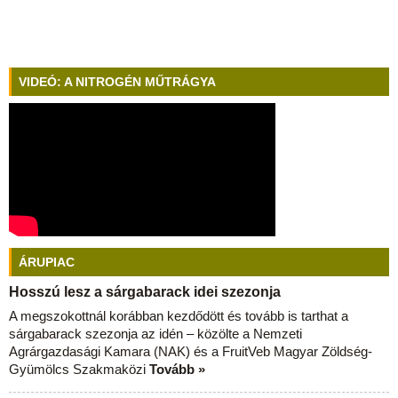
VIDEÓ: A NITROGÉN MŰTRÁGYA
ÁRUPIAC
Hosszú lesz a sárgabarack idei szezonja
A megszokottnál korábban kezdődött és tovább is tarthat a
sárgabarack szezonja az idén – közölte a Nemzeti
Agrárgazdasági Kamara (NAK) és a FruitVeb Magyar Zöldség-
Gyümölcs Szakmaközi
Tovább »