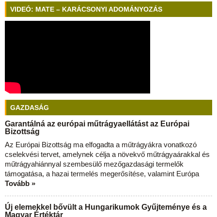
VIDEÓ: MATE – KARÁCSONYI ADOMÁNYOZÁS
GAZDASÁG
Garantálná az európai műtrágyaellátást az Európai
Bizottság
Az Európai Bizottság ma elfogadta a műtrágyákra vonatkozó
cselekvési tervet, amelynek célja a növekvő műtrágyaárakkal és
műtrágyahiánnyal szembesülő mezőgazdasági termelők
támogatása, a hazai termelés megerősítése, valamint Európa
Tovább »
Új elemekkel bővült a Hungarikumok Gyűjteménye és a
Magyar Értéktár