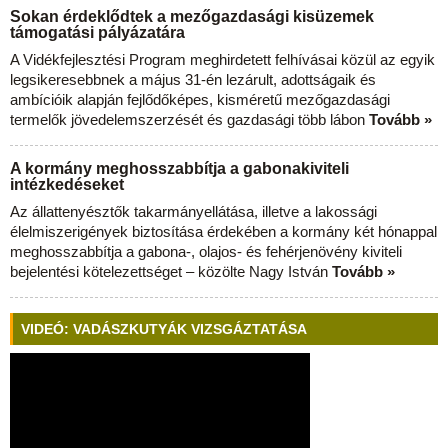
Sokan érdeklődtek a mezőgazdasági kisüzemek
támogatási pályázatára
A Vidékfejlesztési Program meghirdetett felhívásai közül az egyik
legsikeresebbnek a május 31-én lezárult, adottságaik és
ambícióik alapján fejlődőképes, kisméretű mezőgazdasági
termelők jövedelemszerzését és gazdasági több lábon
Tovább »
A kormány meghosszabbítja a gabonakiviteli
intézkedéseket
Az állattenyésztők takarmányellátása, illetve a lakossági
élelmiszerigények biztosítása érdekében a kormány két hónappal
meghosszabbítja a gabona-, olajos- és fehérjenövény kiviteli
bejelentési kötelezettséget – közölte Nagy István
Tovább »
VIDEÓ: VADÁSZKUTYÁK VIZSGÁZTATÁSA