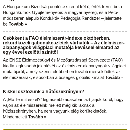
A Hungarikum Bizottság döntése szerint két új érték került be a
Hungarikumok Gyűjteményébe: a magyar nyereg, és a Pető-
módszeren alapuló Konduktív Pedagógia Rendszer – jelentette
be
Tovább »
Csökkent a FAO élelmiszerár-indexe októberben,
rekordközeli gabonakészletek várhatók – Az élelmiszer-
alapanyagok világpiaci mutatója kevéssel elmarad az
egy évvel ezelőtti szinttől
Az ENSZ Élelmezésügyi és Mezőgazdasági Szervezete (FAO)
kiadta legfrissebb jelentését az élelmiszer-alapanyagok világpiaci
mutatójáról, amely szerint októberben tovább mérséklődtek az
élelmiszerárak, elsősorban a bőséges globális kínálat
Tovább »
Kikkel osztozunk a hűtőszekrényen?
A „Ma Te mit eszel?” legfrissebb adásában azt járjuk körül, hogy
vajon az élelmiszereink mellett még kik laknak a
hűtőszekrényben, ha nem vagyunk elég körültekintőek.
Mindemellett
Tovább »