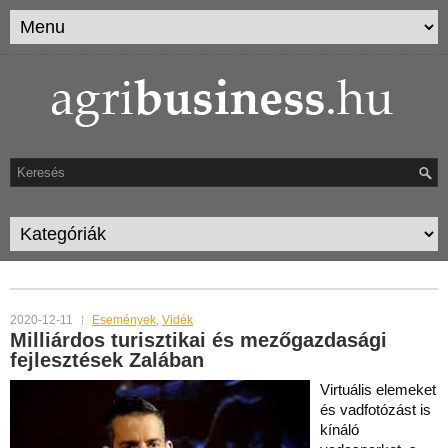
TAG ARCHIVES:
MTÜ
2020-12-11
Események
,
Vidék
Milliárdos turisztikai és mezőgazdasági
fejlesztések Zalában
Virtuális elemeket
és vadfotózást is
kínáló