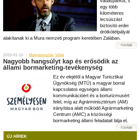
vadasparkot, s
egy több
kilométeres
lecsúszást
biztosító erdei
drótkötélpályát
alakítanak ki a Mura nemzeti program keretében Zalában.
TOVÁBB
2020-01-10
Magyarország
,
Világ
Nagyobb hangsúlyt kap és erősödik az
állami bormarketing-tevékenység
Ez év elejétől a Magyar Turisztikai
Ügynökség (MTÜ) a magyar borral
kapcsolatos egységes állami
kommunikációért és a borturizmusért
felel, míg az Agrárminisztérium (AM)
irányítása alatt működő Agrármarketing
Centrum (AMC) a közösségi
bormarketing állami feladatait látja el.
TOVÁBB
ÚJ HÍREK