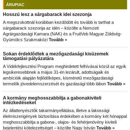
ÁRUPIAC
Hosszú lesz a sárgabarack idei szezonja
A megszokottnál korábban kezdődött és tovább is tarthat a
sárgabarack szezonja az idén – közölte a Nemzeti
Agrárgazdasági Kamara (NAK) és a FruitVeb Magyar Zöldség-
Gyümölcs Szakmaközi
Tovább »
Sokan érdeklődtek a mezőgazdasági kisüzemek
támogatási pályázatára
A Vidékfejlesztési Program meghirdetett felhívásai közül az egyik
legsikeresebbnek a május 31-én lezárult, adottságaik és
ambícióik alapján fejlődőképes, kisméretű mezőgazdasági
termelők jövedelemszerzését és gazdasági több lábon
Tovább »
A kormány meghosszabbítja a gabonakiviteli
intézkedéseket
Az állattenyésztők takarmányellátása, illetve a lakossági
élelmiszerigények biztosítása érdekében a kormány két hónappal
meghosszabbítja a gabona-, olajos- és fehérjenövény kiviteli
bejelentési kötelezettséget – közölte Nagy István
Tovább »