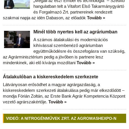
„Megáll az ész! Ember és technológia” – Szédítő
hangulatban telt a Vitafort Első Takarmánygyártó
és Forgalmazó Zrt. partnereinek rendezett
szakmai napja az idén Dabason, az előadók
Tovább »
Minél több nyertes kell az agráriumban
A számos átalakulási és modernizációs
kihívással szembenéző agráriumban
együttműködésre és összefogásra van szükség,
az Agrárminisztérium pedig a jövőben is partnere lesz
mindenkinek, aki elő kívánja mozdítani
Tovább »
Átalakulóban a kiskereskedelem szerkezete
Látványosan erősödhet a magyar agrárgazdaság, a
kiskereskedelem szerkezeti átalakulása pedig már elkezdődött –
mondja Fórián Zoltán, az Erste Bank Agrár Kompetencia Központ
vezető agrárszakértője.
Tovább »
VIDEÓ: A NITROGÉNMŰVEK ZRT. AZ AGROMASHEXPO-N