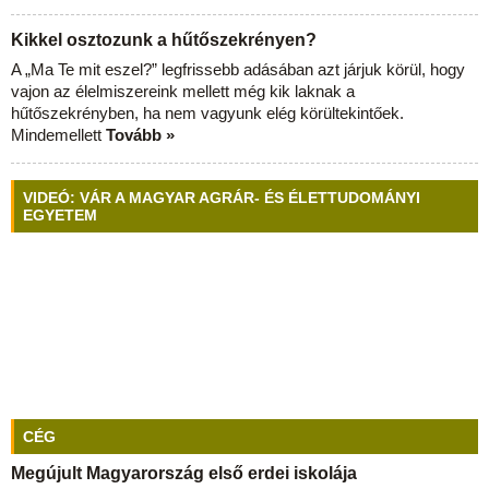
Kikkel osztozunk a hűtőszekrényen?
A „Ma Te mit eszel?” legfrissebb adásában azt járjuk körül, hogy
vajon az élelmiszereink mellett még kik laknak a
hűtőszekrényben, ha nem vagyunk elég körültekintőek.
Mindemellett
Tovább »
VIDEÓ: VÁR A MAGYAR AGRÁR- ÉS ÉLETTUDOMÁNYI
EGYETEM
CÉG
Megújult Magyarország első erdei iskolája