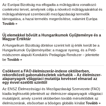
Az Európai Bizottság ma elfogadta a műtrágyákra vonatkozó
cselekvési tervet, amelynek célja a növekvő műtrágyaárakkal és
műtrágyahiánnyal szembesülő mezőgazdasági termelők
támogatása, a hazai termelés megerősítése, valamint Európa
Tovább »
Új elemekkel bővült a Hungarikumok Gyűjteménye és a
Magyar Értéktár
A Hungarikum Bizottság döntése szerint két új érték került be a
Hungarikumok Gyűjteményébe: a magyar nyereg, és a Pető-
módszeren alapuló Konduktív Pedagógia Rendszer – jelentette
be
Tovább »
Csökkent a FAO élelmiszerár-indexe októberben,
rekordközeli gabonakészletek várhatók – Az élelmiszer-
alapanyagok világpiaci mutatója kevéssel elmarad az
egy évvel ezelőtti szinttől
Az ENSZ Élelmezésügyi és Mezőgazdasági Szervezete (FAO)
kiadta legfrissebb jelentését az élelmiszer-alapanyagok világpiaci
mutatójáról, amely szerint októberben tovább mérséklődtek az
élelmiszerárak, elsősorban a bőséges globális kínálat
Tovább »