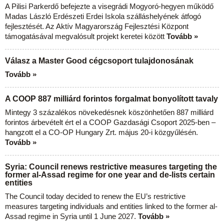
A Pilisi Parkerdő befejezte a visegrádi Mogyoró-hegyen működő
Madas László Erdészeti Erdei Iskola szálláshelyének átfogó
fejlesztését. Az Aktív Magyarország Fejlesztési Központ
támogatásával megvalósult projekt keretei között
Tovább »
Válasz a Master Good cégcsoport tulajdonosának
Tovább »
A COOP 887 milliárd forintos forgalmat bonyolított tavaly
Mintegy 3 százalékos növekedésnek köszönhetően 887 milliárd
forintos árbevételt ért el a COOP Gazdasági Csoport 2025-ben –
hangzott el a CO-OP Hungary Zrt. május 20-i közgyűlésén.
Tovább »
Syria: Council renews restrictive measures targeting the
former al-Assad regime for one year and de-lists certain
entities
The Council today decided to renew the EU’s restrictive
measures targeting individuals and entities linked to the former al-
Assad regime in Syria until 1 June 2027.
Tovább »