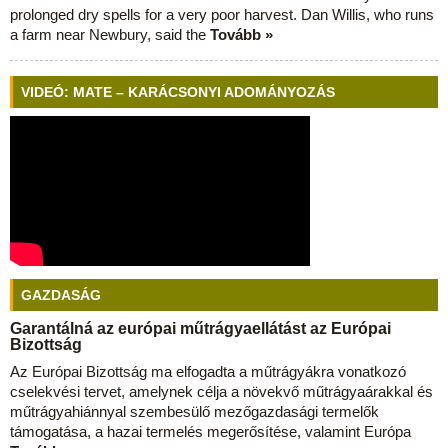
prolonged dry spells for a very poor harvest. Dan Willis, who runs
a farm near Newbury, said the
Tovább »
VIDEÓ: MATE – KARÁCSONYI ADOMÁNYOZÁS
GAZDASÁG
Garantálná az európai műtrágyaellátást az Európai
Bizottság
Az Európai Bizottság ma elfogadta a műtrágyákra vonatkozó
cselekvési tervet, amelynek célja a növekvő műtrágyaárakkal és
műtrágyahiánnyal szembesülő mezőgazdasági termelők
támogatása, a hazai termelés megerősítése, valamint Európa