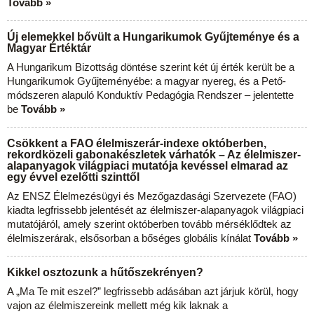
Tovább »
Új elemekkel bővült a Hungarikumok Gyűjteménye és a
Magyar Értéktár
A Hungarikum Bizottság döntése szerint két új érték került be a
Hungarikumok Gyűjteményébe: a magyar nyereg, és a Pető-
módszeren alapuló Konduktív Pedagógia Rendszer – jelentette
be
Tovább »
Csökkent a FAO élelmiszerár-indexe októberben,
rekordközeli gabonakészletek várhatók – Az élelmiszer-
alapanyagok világpiaci mutatója kevéssel elmarad az
egy évvel ezelőtti szinttől
Az ENSZ Élelmezésügyi és Mezőgazdasági Szervezete (FAO)
kiadta legfrissebb jelentését az élelmiszer-alapanyagok világpiaci
mutatójáról, amely szerint októberben tovább mérséklődtek az
élelmiszerárak, elsősorban a bőséges globális kínálat
Tovább »
Kikkel osztozunk a hűtőszekrényen?
A „Ma Te mit eszel?” legfrissebb adásában azt járjuk körül, hogy
vajon az élelmiszereink mellett még kik laknak a