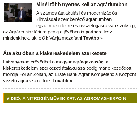
Minél több nyertes kell az agráriumban
A számos átalakulási és modernizációs
kihívással szembenéző agráriumban
együttműködésre és összefogásra van szükség,
az Agrárminisztérium pedig a jövőben is partnere lesz
mindenkinek, aki elő kívánja mozdítani
Tovább »
Átalakulóban a kiskereskedelem szerkezete
Látványosan erősödhet a magyar agrárgazdaság, a
kiskereskedelem szerkezeti átalakulása pedig már elkezdődött –
mondja Fórián Zoltán, az Erste Bank Agrár Kompetencia Központ
vezető agrárszakértője.
Tovább »
VIDEÓ: A NITROGÉNMŰVEK ZRT. AZ AGROMASHEXPO-N