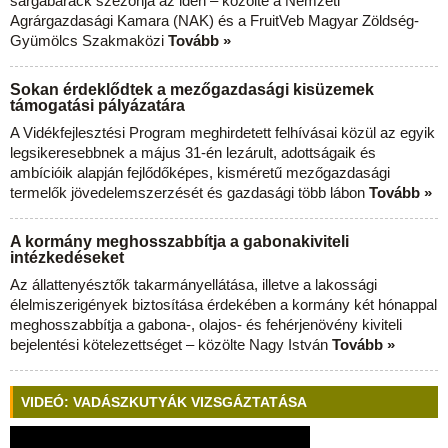
sárgabarack szezonja az idén – közölte a Nemzeti
Agrárgazdasági Kamara (NAK) és a FruitVeb Magyar Zöldség-
Gyümölcs Szakmaközi
Tovább »
Sokan érdeklődtek a mezőgazdasági kisüzemek
támogatási pályázatára
A Vidékfejlesztési Program meghirdetett felhívásai közül az egyik
legsikeresebbnek a május 31-én lezárult, adottságaik és
ambícióik alapján fejlődőképes, kisméretű mezőgazdasági
termelők jövedelemszerzését és gazdasági több lábon
Tovább »
A kormány meghosszabbítja a gabonakiviteli
intézkedéseket
Az állattenyésztők takarmányellátása, illetve a lakossági
élelmiszerigények biztosítása érdekében a kormány két hónappal
meghosszabbítja a gabona-, olajos- és fehérjenövény kiviteli
bejelentési kötelezettséget – közölte Nagy István
Tovább »
VIDEÓ: VADÁSZKUTYÁK VIZSGÁZTATÁSA