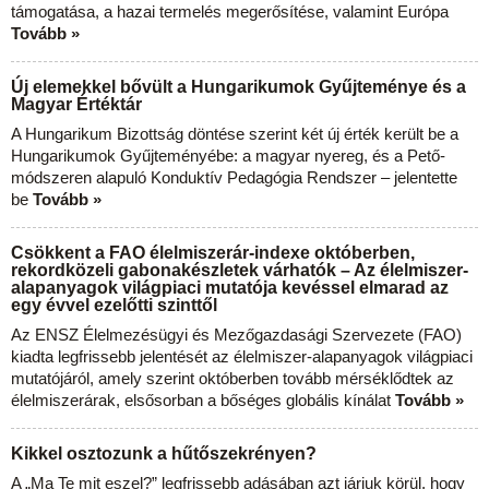
támogatása, a hazai termelés megerősítése, valamint Európa
Tovább »
Új elemekkel bővült a Hungarikumok Gyűjteménye és a
Magyar Értéktár
A Hungarikum Bizottság döntése szerint két új érték került be a
Hungarikumok Gyűjteményébe: a magyar nyereg, és a Pető-
módszeren alapuló Konduktív Pedagógia Rendszer – jelentette
be
Tovább »
Csökkent a FAO élelmiszerár-indexe októberben,
rekordközeli gabonakészletek várhatók – Az élelmiszer-
alapanyagok világpiaci mutatója kevéssel elmarad az
egy évvel ezelőtti szinttől
Az ENSZ Élelmezésügyi és Mezőgazdasági Szervezete (FAO)
kiadta legfrissebb jelentését az élelmiszer-alapanyagok világpiaci
mutatójáról, amely szerint októberben tovább mérséklődtek az
élelmiszerárak, elsősorban a bőséges globális kínálat
Tovább »
Kikkel osztozunk a hűtőszekrényen?
A „Ma Te mit eszel?” legfrissebb adásában azt járjuk körül, hogy