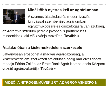
Minél több nyertes kell az agráriumban
A számos átalakulási és modernizációs
kihívással szembenéző agráriumban
együttműködésre és összefogásra van szükség,
az Agrárminisztérium pedig a jövőben is partnere lesz
mindenkinek, aki elő kívánja mozdítani
Tovább »
Átalakulóban a kiskereskedelem szerkezete
Látványosan erősödhet a magyar agrárgazdaság, a
kiskereskedelem szerkezeti átalakulása pedig már elkezdődött –
mondja Fórián Zoltán, az Erste Bank Agrár Kompetencia Központ
vezető agrárszakértője.
Tovább »
VIDEÓ: A NITROGÉNMŰVEK ZRT. AZ AGROMASHEXPO-N