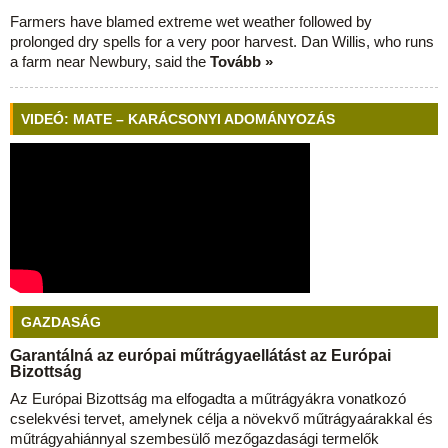
Farmers have blamed extreme wet weather followed by
prolonged dry spells for a very poor harvest. Dan Willis, who runs
a farm near Newbury, said the
Tovább »
VIDEÓ: MATE – KARÁCSONYI ADOMÁNYOZÁS
GAZDASÁG
Garantálná az európai műtrágyaellátást az Európai
Bizottság
Az Európai Bizottság ma elfogadta a műtrágyákra vonatkozó
cselekvési tervet, amelynek célja a növekvő műtrágyaárakkal és
műtrágyahiánnyal szembesülő mezőgazdasági termelők