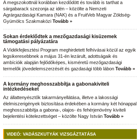
A megszokottnál korábban kezdődött és tovább is tarthat a
sárgabarack szezonja az idén – közölte a Nemzeti
Agrárgazdasági Kamara (NAK) és a FruitVeb Magyar Zöldség-
Gyümölcs Szakmaközi
Tovább »
Sokan érdeklődtek a mezőgazdasági kisüzemek
támogatási pályázatára
A Vidékfejlesztési Program meghirdetett felhívásai közül az egyik
legsikeresebbnek a május 31-én lezárult, adottságaik és
ambícióik alapján fejlődőképes, kisméretű mezőgazdasági
termelők jövedelemszerzését és gazdasági több lábon
Tovább »
A kormány meghosszabbítja a gabonakiviteli
intézkedéseket
Az állattenyésztők takarmányellátása, illetve a lakossági
élelmiszerigények biztosítása érdekében a kormány két hónappal
meghosszabbítja a gabona-, olajos- és fehérjenövény kiviteli
bejelentési kötelezettséget – közölte Nagy István
Tovább »
VIDEÓ: VADÁSZKUTYÁK VIZSGÁZTATÁSA