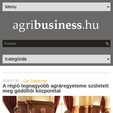
TAG ARCHIVES:
SZIE
2020-07-30
Cég
,
Események
A régió legnagyobb agráregyeteme született
meg gödöllői központtal