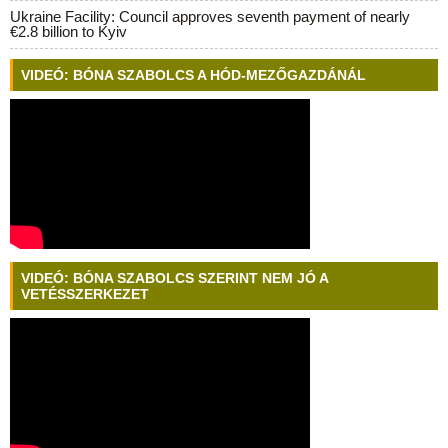
Ukraine Facility: Council approves seventh payment of nearly
€2.8 billion to Kyiv
VIDEÓ: BÓNA SZABOLCS A HÓD-MEZŐGAZDÁNÁL
VIDEÓ: BÓNA SZABOLCS SZERINT NEM JÓ A
VETÉSSZERKEZET