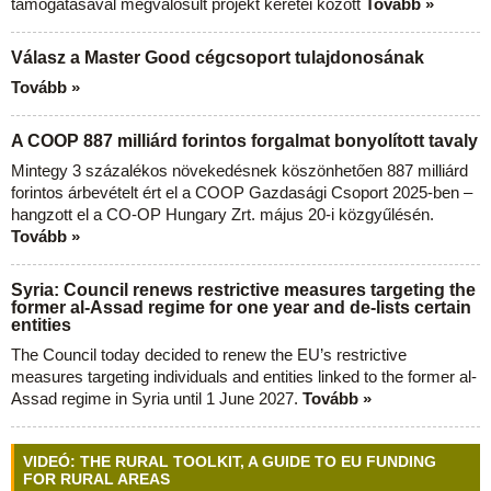
támogatásával megvalósult projekt keretei között
Tovább »
Válasz a Master Good cégcsoport tulajdonosának
Tovább »
A COOP 887 milliárd forintos forgalmat bonyolított tavaly
Mintegy 3 százalékos növekedésnek köszönhetően 887 milliárd
forintos árbevételt ért el a COOP Gazdasági Csoport 2025-ben –
hangzott el a CO-OP Hungary Zrt. május 20-i közgyűlésén.
Tovább »
Syria: Council renews restrictive measures targeting the
former al-Assad regime for one year and de-lists certain
entities
The Council today decided to renew the EU’s restrictive
measures targeting individuals and entities linked to the former al-
Assad regime in Syria until 1 June 2027.
Tovább »
VIDEÓ: THE RURAL TOOLKIT, A GUIDE TO EU FUNDING
FOR RURAL AREAS