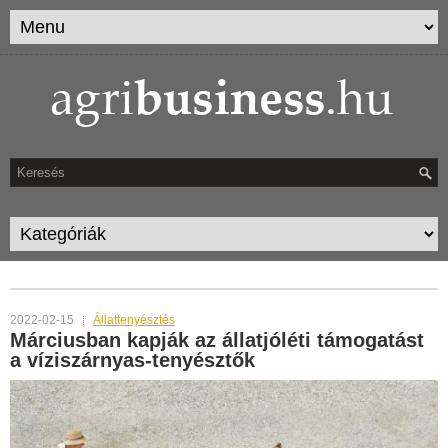
TAG ARCHIVES:
VÍZISZÁRNYAS
2022-02-15
Állattenyésztés
Márciusban kapják az állatjóléti támogatást
a víziszárnyas-tenyésztők