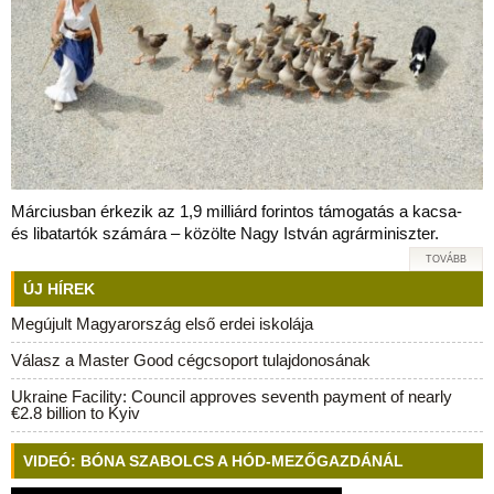
Márciusban érkezik az 1,9 milliárd forintos támogatás a kacsa-
és libatartók számára – közölte Nagy István agrárminiszter.
TOVÁBB
ÚJ HÍREK
Megújult Magyarország első erdei iskolája
Válasz a Master Good cégcsoport tulajdonosának
Ukraine Facility: Council approves seventh payment of nearly
€2.8 billion to Kyiv
VIDEÓ: BÓNA SZABOLCS A HÓD-MEZŐGAZDÁNÁL