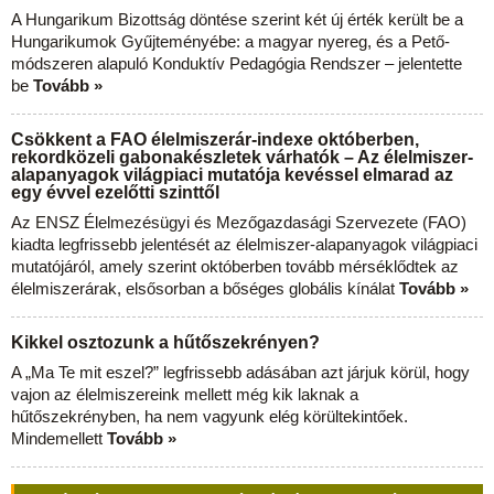
A Hungarikum Bizottság döntése szerint két új érték került be a
Hungarikumok Gyűjteményébe: a magyar nyereg, és a Pető-
módszeren alapuló Konduktív Pedagógia Rendszer – jelentette
be
Tovább »
Csökkent a FAO élelmiszerár-indexe októberben,
rekordközeli gabonakészletek várhatók – Az élelmiszer-
alapanyagok világpiaci mutatója kevéssel elmarad az
egy évvel ezelőtti szinttől
Az ENSZ Élelmezésügyi és Mezőgazdasági Szervezete (FAO)
kiadta legfrissebb jelentését az élelmiszer-alapanyagok világpiaci
mutatójáról, amely szerint októberben tovább mérséklődtek az
élelmiszerárak, elsősorban a bőséges globális kínálat
Tovább »
Kikkel osztozunk a hűtőszekrényen?
A „Ma Te mit eszel?” legfrissebb adásában azt járjuk körül, hogy
vajon az élelmiszereink mellett még kik laknak a
hűtőszekrényben, ha nem vagyunk elég körültekintőek.
Mindemellett
Tovább »