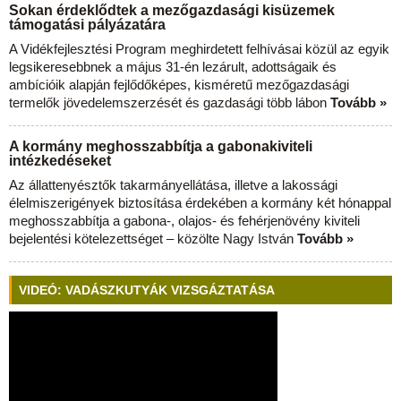
Sokan érdeklődtek a mezőgazdasági kisüzemek
támogatási pályázatára
A Vidékfejlesztési Program meghirdetett felhívásai közül az egyik
legsikeresebbnek a május 31-én lezárult, adottságaik és
ambícióik alapján fejlődőképes, kisméretű mezőgazdasági
termelők jövedelemszerzését és gazdasági több lábon
Tovább »
A kormány meghosszabbítja a gabonakiviteli
intézkedéseket
Az állattenyésztők takarmányellátása, illetve a lakossági
élelmiszerigények biztosítása érdekében a kormány két hónappal
meghosszabbítja a gabona-, olajos- és fehérjenövény kiviteli
bejelentési kötelezettséget – közölte Nagy István
Tovább »
VIDEÓ: VADÁSZKUTYÁK VIZSGÁZTATÁSA