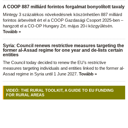
A COOP 887 milliárd forintos forgalmat bonyolított tavaly
Mintegy 3 százalékos növekedésnek köszönhetően 887 milliárd
forintos árbevételt ért el a COOP Gazdasági Csoport 2025-ben –
hangzott el a CO-OP Hungary Zrt. május 20-i közgyűlésén.
Tovább »
Syria: Council renews restrictive measures targeting the
former al-Assad regime for one year and de-lists certain
entities
The Council today decided to renew the EU’s restrictive
measures targeting individuals and entities linked to the former al-
Assad regime in Syria until 1 June 2027.
Tovább »
VIDEÓ: THE RURAL TOOLKIT, A GUIDE TO EU FUNDING
FOR RURAL AREAS