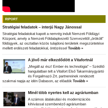
RIPORT
Stratégiai feladatok – interjú Nagy Jánossal
Stratégiai feladatokat kapott a nemrég indult Nemzeti Földügyi
Központ, amely a Nemzeti Földalapkezelő Szervezettől „örökölt”
földügyek, az osztatlan közös tulajdonú területek megszüntetése
mellett erdészeti feladatokkal, öntözéssel
Tovább »
A jövő már elkezdődött a Vitafortnál
„Megáll az ész! Ember és technológia” – Szédítő
hangulatban telt a Vitafort Első Takarmánygyártó
és Forgalmazó Zrt. partnereinek rendezett
szakmai napja az idén Dabason, az előadók
Tovább »
Minél több nyertes kell az agráriumban
A számos átalakulási és modernizációs
kihívással szembenéző agráriumban