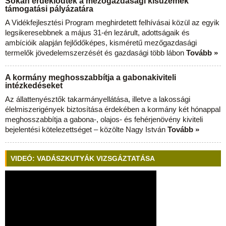
Sokan érdeklődtek a mezőgazdasági kisüzemek
támogatási pályázatára
A Vidékfejlesztési Program meghirdetett felhívásai közül az egyik
legsikeresebbnek a május 31-én lezárult, adottságaik és
ambícióik alapján fejlődőképes, kisméretű mezőgazdasági
termelők jövedelemszerzését és gazdasági több lábon
Tovább »
A kormány meghosszabbítja a gabonakiviteli
intézkedéseket
Az állattenyésztők takarmányellátása, illetve a lakossági
élelmiszerigények biztosítása érdekében a kormány két hónappal
meghosszabbítja a gabona-, olajos- és fehérjenövény kiviteli
bejelentési kötelezettséget – közölte Nagy István
Tovább »
VIDEÓ: VADÁSZKUTYÁK VIZSGÁZTATÁSA