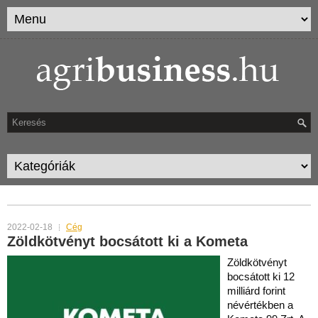
TAG ARCHIVES:
ZÖLDKÖTVÉNY
2022-02-18
Cég
Zöldkötvényt bocsátott ki a Kometa
Zöldkötvényt
bocsátott ki 12
milliárd forint
névértékben a