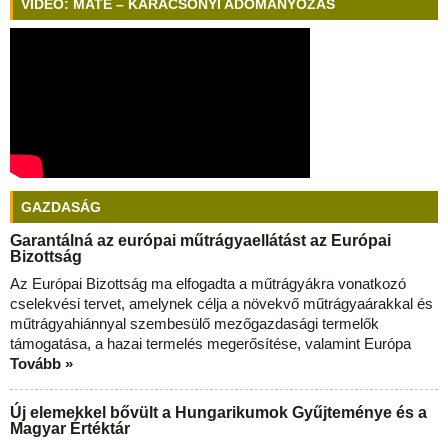
VIDEÓ: MATE – KARÁCSONYI ADOMÁNYOZÁS
GAZDASÁG
Garantálná az európai műtrágyaellátást az Európai
Bizottság
Az Európai Bizottság ma elfogadta a műtrágyákra vonatkozó
cselekvési tervet, amelynek célja a növekvő műtrágyaárakkal és
műtrágyahiánnyal szembesülő mezőgazdasági termelők
támogatása, a hazai termelés megerősítése, valamint Európa
Tovább »
Új elemekkel bővült a Hungarikumok Gyűjteménye és a
Magyar Értéktár