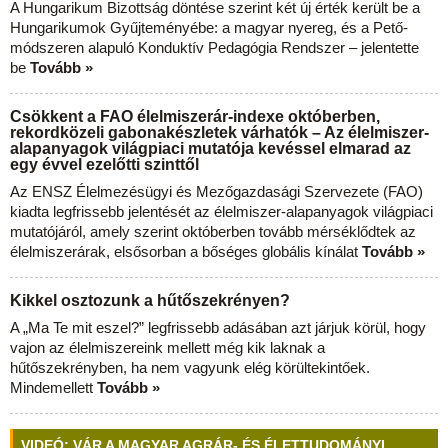
A Hungarikum Bizottság döntése szerint két új érték került be a
Hungarikumok Gyűjteményébe: a magyar nyereg, és a Pető-
módszeren alapuló Konduktív Pedagógia Rendszer – jelentette
be
Tovább »
Csökkent a FAO élelmiszerár-indexe októberben,
rekordközeli gabonakészletek várhatók – Az élelmiszer-
alapanyagok világpiaci mutatója kevéssel elmarad az
egy évvel ezelőtti szinttől
Az ENSZ Élelmezésügyi és Mezőgazdasági Szervezete (FAO)
kiadta legfrissebb jelentését az élelmiszer-alapanyagok világpiaci
mutatójáról, amely szerint októberben tovább mérséklődtek az
élelmiszerárak, elsősorban a bőséges globális kínálat
Tovább »
Kikkel osztozunk a hűtőszekrényen?
A „Ma Te mit eszel?” legfrissebb adásában azt járjuk körül, hogy
vajon az élelmiszereink mellett még kik laknak a
hűtőszekrényben, ha nem vagyunk elég körültekintőek.
Mindemellett
Tovább »
VIDEÓ: VÁR A MAGYAR AGRÁR- ÉS ÉLETTUDOMÁNYI