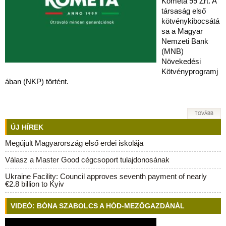
Kometa 99 Zrt. A
társaság első
kötvénykibocsátá
sa a Magyar
Nemzeti Bank
(MNB)
Növekedési
Kötvényprogramj
ában (NKP) történt.
TOVÁBB
ÚJ HÍREK
Megújult Magyarország első erdei iskolája
Válasz a Master Good cégcsoport tulajdonosának
Ukraine Facility: Council approves seventh payment of nearly
€2.8 billion to Kyiv
VIDEÓ: BÓNA SZABOLCS A HÓD-MEZŐGAZDÁNÁL