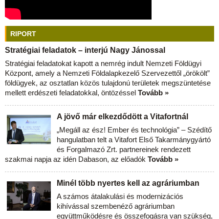
RIPORT
Stratégiai feladatok – interjú Nagy Jánossal
Stratégiai feladatokat kapott a nemrég indult Nemzeti Földügyi
Központ, amely a Nemzeti Földalapkezelő Szervezettől „örökölt”
földügyek, az osztatlan közös tulajdonú területek megszüntetése
mellett erdészeti feladatokkal, öntözéssel
Tovább »
A jövő már elkezdődött a Vitafortnál
„Megáll az ész! Ember és technológia” – Szédítő
hangulatban telt a Vitafort Első Takarmánygyártó
és Forgalmazó Zrt. partnereinek rendezett
szakmai napja az idén Dabason, az előadók
Tovább »
Minél több nyertes kell az agráriumban
A számos átalakulási és modernizációs
kihívással szembenéző agráriumban
együttműködésre és összefogásra van szükség,