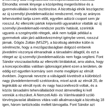
Elmondta: ennek lényege a középréteg megerősítése és a
gyermekvállalási kedv ösztönzése. A bizottsági elnök leszögezte:
az új személyi jövedelemadózási rendszerrel, mely az arányos
teherviselést tartja szem előtt, egyetlen adózói csoport sem jár
rosszul. Az ellenzéki pártok képviselői ugyanakkor vitatták az új
személyi jövedelemadó-rendszer pozitív hatását, szerintük
ugyanis a szegényebb rétegek, akik nem tudják például a
gyermekek után járó adókedvezményt igénybe venni, rosszul
járnak. Gőgös Zoltán (MSZP), a bizottság alelnöke külön is
sérelmezte, hogy a mezőgazdaságban dolgozó emberek
jövedelmi viszonyai elmaradnak a társadalmi átlagtól, és ezt a
réteget az új személyi jövedelemadózás nem fogja segíteni. Font
Sándor visszautasította az ellenzéki bírálatokat, arra utalva, hogy
a koncepcióváltás valóban újdonságot jelent ezen a területen, de
eddig ezt egyetlen kormány sem merte meglépni az elmúlt
években. Jogosnak nevezte a válságadó kivetését a különböző
nagy jövedelemtermelő szektorokra, mivel azok az elmúlt 20, de
leginkább az elmúlt nyolc év nagy haszonélvezői voltak, és a
közös társadalmi tehervállalásból most átmenetileg ki kell
venniük a részüket. A Nemzeti Adó- és Vámhivatalról szóló
törvényjavaslat általános vitára való alkalmasságát a bizottság 18
igen, három tartózkodás mellett támogatta. Font Sándor azt