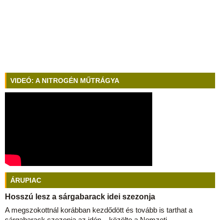
VIDEÓ: A NITROGÉN MŰTRÁGYA
ÁRUPIAC
Hosszú lesz a sárgabarack idei szezonja
A megszokottnál korábban kezdődött és tovább is tarthat a
sárgabarack szezonja az idén – közölte a Nemzeti