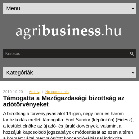
2010-10-20
Archív
No comments
Támogatta a Mezőgazdasági bizottság az
adótörvényeket
A bizottság a törvényjavaslatot 14 igen, négy nem és három
tartózkodás mellett támogatta. Font Sándor (képünkön) (Fidesz),
a testület elnöke az új adó- és járuléktörvénye
k, valamint a
hozzájuk kapcsolódó jogszabályok módosítását az ezen a téren
a kormány által megvalósított koncepcióváltással indokolta.