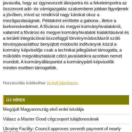
javasolta, hogy az úgynevezett álexportra és a feketeimportra az
összevont adó- és vámigazgatás szakemberei jobban figyeljenek
a jövőben, mivel az rendkívül nagy károkat okoz a
mezőgazdaságnak. Példaként említette a gabona-, illetve a
borkereskedelmet. A fővárosi és megyei kormányhivatalokról,
valamint a fővárosi és megyei kormányhivatalok kialakításával és
a területi integrációval összefüggő törvénymódosításról szóló
törvényjavaslathoz benyújtott módosító indítványok közül a
kormány képviselője csak a technikai jellegűeket támogatta, a
működés megváltoztatását célzó javaslatokra azonban nemet
mondott. A kormányálláspontot a kormánypárti képviselők
minden esetben támogatták.
Hozzászólás küldéséhez
be kell jelentkezni
.
ÚJ HÍREK
Megújult Magyarország első erdei iskolája
Válasz a Master Good cégcsoport tulajdonosának
Ukraine Facility: Council approves seventh payment of nearly