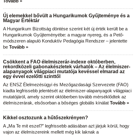
Tovább »
Új elemekkel bővült a Hungarikumok Gyűjteménye és a
Magyar Értéktár
A Hungarikum Bizottság döntése szerint két új érték került be a
Hungarikumok Gyűjteményébe: a magyar nyereg, és a Pető-
módszeren alapuló Konduktív Pedagógia Rendszer – jelentette
be
Tovább »
Csökkent a FAO élelmiszerár-indexe októberben,
rekordközeli gabonakészletek várhatók – Az élelmiszer-
alapanyagok világpiaci mutatója kevéssel elmarad az
egy évvel ezelőtti szinttől
Az ENSZ Élelmezésügyi és Mezőgazdasági Szervezete (FAO)
kiadta legfrissebb jelentését az élelmiszer-alapanyagok világpiaci
mutatójáról, amely szerint októberben tovább mérséklődtek az
élelmiszerárak, elsősorban a bőséges globális kínálat
Tovább »
Kikkel osztozunk a hűtőszekrényen?
A „Ma Te mit eszel?” legfrissebb adásában azt járjuk körül, hogy
vajon az élelmiszereink mellett még kik laknak a