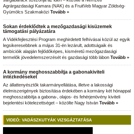
Agrárgazdasági Kamara (NAK) és a FruitVeb Magyar Zöldség-
Gyümölcs Szakmaközi
Tovább »
Sokan érdeklődtek a mezőgazdasági kisüzemek
támogatási pályázatára
A Vidékfejlesztési Program meghirdetett felhívásai közül az egyik
legsikeresebbnek a május 31-én lezárult, adottságaik és
ambícióik alapján fejlődőképes, kisméretű mezőgazdasági
termelők jövedelemszerzését és gazdasági több lábon
Tovább »
A kormány meghosszabbítja a gabonakiviteli
intézkedéseket
Az állattenyésztők takarmányellátása, illetve a lakossági
élelmiszerigények biztosítása érdekében a kormány két hónappal
meghosszabbítja a gabona-, olajos- és fehérjenövény kiviteli
bejelentési kötelezettséget – közölte Nagy István
Tovább »
VIDEÓ: VADÁSZKUTYÁK VIZSGÁZTATÁSA