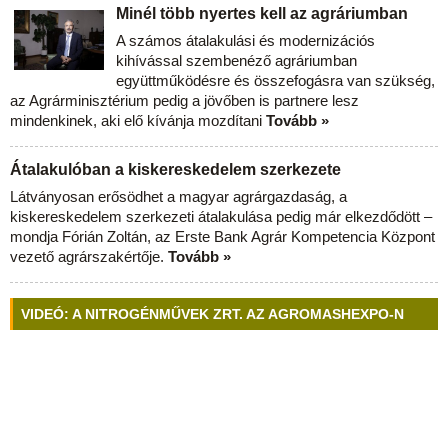
Minél több nyertes kell az agráriumban
A számos átalakulási és modernizációs
kihívással szembenéző agráriumban
együttműködésre és összefogásra van szükség,
az Agrárminisztérium pedig a jövőben is partnere lesz
mindenkinek, aki elő kívánja mozdítani
Tovább »
Átalakulóban a kiskereskedelem szerkezete
Látványosan erősödhet a magyar agrárgazdaság, a
kiskereskedelem szerkezeti átalakulása pedig már elkezdődött –
mondja Fórián Zoltán, az Erste Bank Agrár Kompetencia Központ
vezető agrárszakértője.
Tovább »
VIDEÓ: A NITROGÉNMŰVEK ZRT. AZ AGROMASHEXPO-N