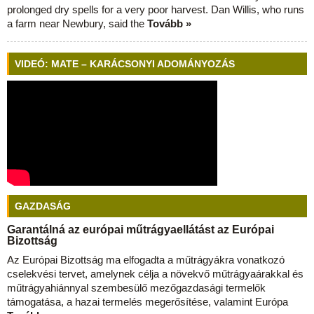
prolonged dry spells for a very poor harvest. Dan Willis, who runs
a farm near Newbury, said the
Tovább »
VIDEÓ: MATE – KARÁCSONYI ADOMÁNYOZÁS
GAZDASÁG
Garantálná az európai műtrágyaellátást az Európai
Bizottság
Az Európai Bizottság ma elfogadta a műtrágyákra vonatkozó
cselekvési tervet, amelynek célja a növekvő műtrágyaárakkal és
műtrágyahiánnyal szembesülő mezőgazdasági termelők
támogatása, a hazai termelés megerősítése, valamint Európa