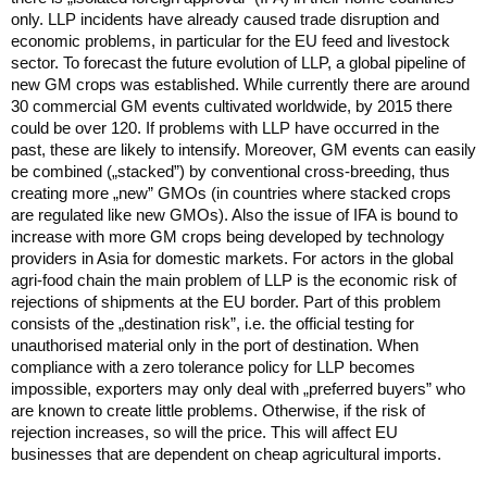
only. LLP incidents have already caused trade disruption and
economic problems, in particular for the EU feed and livestock
sector. To forecast the future evolution of LLP, a global pipeline of
new GM crops was established. While currently there are around
30 commercial GM events cultivated worldwide, by 2015 there
could be over 120. If problems with LLP have occurred in the
past, these are likely to intensify. Moreover, GM events can easily
be combined („stacked”) by conventional cross-breeding, thus
creating more „new” GMOs (in countries where stacked crops
are regulated like new GMOs). Also the issue of IFA is bound to
increase with more GM crops being developed by technology
providers in Asia for domestic markets. For actors in the global
agri-food chain the main problem of LLP is the economic risk of
rejections of shipments at the EU border. Part of this problem
consists of the „destination risk”, i.e. the official testing for
unauthorised material only in the port of destination. When
compliance with a zero tolerance policy for LLP becomes
impossible, exporters may only deal with „preferred buyers” who
are known to create little problems. Otherwise, if the risk of
rejection increases, so will the price. This will affect EU
businesses that are dependent on cheap agricultural imports.