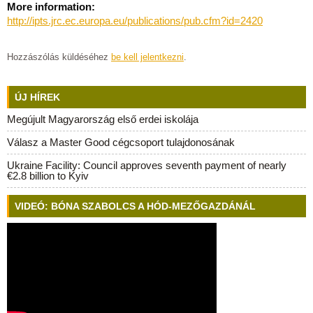
More information:
http://ipts.jrc.ec.europa.eu/publications/pub.cfm?id=2420
Hozzászólás küldéséhez
be kell jelentkezni
.
ÚJ HÍREK
Megújult Magyarország első erdei iskolája
Válasz a Master Good cégcsoport tulajdonosának
Ukraine Facility: Council approves seventh payment of nearly
€2.8 billion to Kyiv
VIDEÓ: BÓNA SZABOLCS A HÓD-MEZŐGAZDÁNÁL