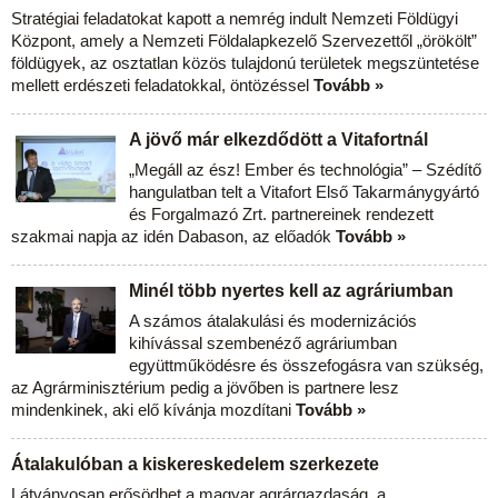
Stratégiai feladatokat kapott a nemrég indult Nemzeti Földügyi
Központ, amely a Nemzeti Földalapkezelő Szervezettől „örökölt”
földügyek, az osztatlan közös tulajdonú területek megszüntetése
mellett erdészeti feladatokkal, öntözéssel
Tovább »
A jövő már elkezdődött a Vitafortnál
„Megáll az ész! Ember és technológia” – Szédítő
hangulatban telt a Vitafort Első Takarmánygyártó
és Forgalmazó Zrt. partnereinek rendezett
szakmai napja az idén Dabason, az előadók
Tovább »
Minél több nyertes kell az agráriumban
A számos átalakulási és modernizációs
kihívással szembenéző agráriumban
együttműködésre és összefogásra van szükség,
az Agrárminisztérium pedig a jövőben is partnere lesz
mindenkinek, aki elő kívánja mozdítani
Tovább »
Átalakulóban a kiskereskedelem szerkezete
Látványosan erősödhet a magyar agrárgazdaság, a