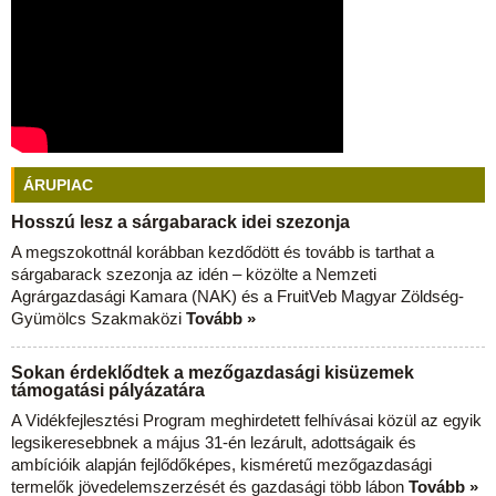
ÁRUPIAC
Hosszú lesz a sárgabarack idei szezonja
A megszokottnál korábban kezdődött és tovább is tarthat a
sárgabarack szezonja az idén – közölte a Nemzeti
Agrárgazdasági Kamara (NAK) és a FruitVeb Magyar Zöldség-
Gyümölcs Szakmaközi
Tovább »
Sokan érdeklődtek a mezőgazdasági kisüzemek
támogatási pályázatára
A Vidékfejlesztési Program meghirdetett felhívásai közül az egyik
legsikeresebbnek a május 31-én lezárult, adottságaik és
ambícióik alapján fejlődőképes, kisméretű mezőgazdasági
termelők jövedelemszerzését és gazdasági több lábon
Tovább »