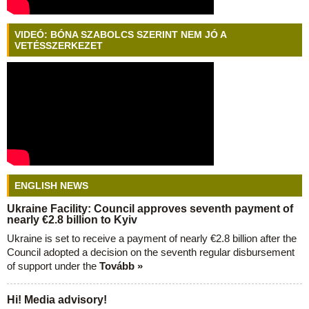
VIDEÓ: BÓNA SZABOLCS SZERINT NEM JÓ A
VETÉSSZERKEZET
ENGLISH NEWS
Ukraine Facility: Council approves seventh payment of
nearly €2.8 billion to Kyiv
Ukraine is set to receive a payment of nearly €2.8 billion after the
Council adopted a decision on the seventh regular disbursement
of support under the
Tovább »
Hi! Media advisory!