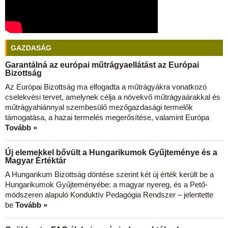
GAZDASÁG
Garantálná az európai műtrágyaellátást az Európai
Bizottság
Az Európai Bizottság ma elfogadta a műtrágyákra vonatkozó
cselekvési tervet, amelynek célja a növekvő műtrágyaárakkal és
műtrágyahiánnyal szembesülő mezőgazdasági termelők
támogatása, a hazai termelés megerősítése, valamint Európa
Tovább »
Új elemekkel bővült a Hungarikumok Gyűjteménye és a
Magyar Értéktár
A Hungarikum Bizottság döntése szerint két új érték került be a
Hungarikumok Gyűjteményébe: a magyar nyereg, és a Pető-
módszeren alapuló Konduktív Pedagógia Rendszer – jelentette
be
Tovább »