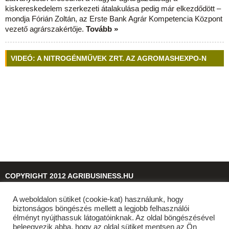
kiskereskedelem szerkezeti átalakulása pedig már elkezdődött –
mondja Fórián Zoltán, az Erste Bank Agrár Kompetencia Központ
vezető agrárszakértője.
Tovább »
VIDEÓ: A NITROGÉNMŰVEK ZRT. AZ AGROMASHEXPO-N
COPYRIGHT 2012 AGRIBUSINESS.HU
A weboldalon sütiket (cookie-kat) használunk, hogy
© 2026
agribusiness.hu
biztonságos böngészés mellett a legjobb felhasználói
élményt nyújthassuk látogatóinknak. Az oldal böngészésével
beleegyezik abba, hogy az oldal sütiket mentsen az Ön