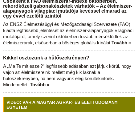
Csökkent a FAO élelmiszerár-indexe októberben,
rekordközeli gabonakészletek várhatók – Az élelmiszer-
alapanyagok világpiaci mutatója kevéssel elmarad az
egy évvel ezelőtti szinttől
Az ENSZ Élelmezésügyi és Mezőgazdasági Szervezete (FAO)
kiadta legfrissebb jelentését az élelmiszer-alapanyagok világpiaci
mutatójáról, amely szerint októberben tovább mérséklődtek az
élelmiszerárak, elsősorban a bőséges globális kínálat
Tovább »
Kikkel osztozunk a hűtőszekrényen?
A „Ma Te mit eszel?” legfrissebb adásában azt járjuk körül, hogy
vajon az élelmiszereink mellett még kik laknak a
hűtőszekrényben, ha nem vagyunk elég körültekintőek.
Mindemellett
Tovább »
VIDEÓ: VÁR A MAGYAR AGRÁR- ÉS ÉLETTUDOMÁNYI
EGYETEM