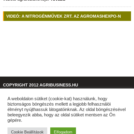
VIDEÓ: A NITROGÉNMŰVEK ZRT. AZ AGROMASHEXPO-N
COPYRIGHT 2012 AGRIBUSINESS.HU
A weboldalon sütiket (cookie-kat) használunk, hogy
© 2026
agribusiness.hu
biztonságos böngészés mellett a legjobb felhasználói
élményt nyújthassuk látogatóinknak. Az oldal böngészésével
beleegyezik abba, hogy az oldal sütiket mentsen az Ön
gépére.
Cookie Beállítások
Elfogadom