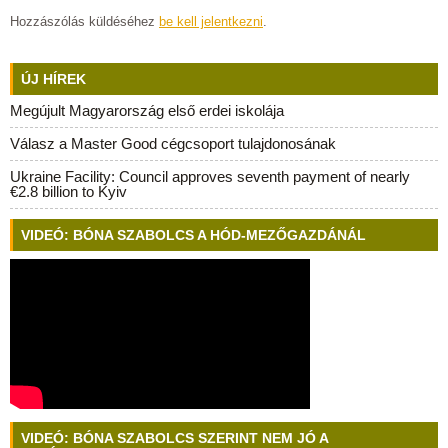
Hozzászólás küldéséhez
be kell jelentkezni
.
ÚJ HÍREK
Megújult Magyarország első erdei iskolája
Válasz a Master Good cégcsoport tulajdonosának
Ukraine Facility: Council approves seventh payment of nearly
€2.8 billion to Kyiv
VIDEÓ: BÓNA SZABOLCS A HÓD-MEZŐGAZDÁNÁL
VIDEÓ: BÓNA SZABOLCS SZERINT NEM JÓ A