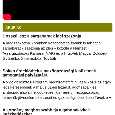
ÁRUPIAC
Hosszú lesz a sárgabarack idei szezonja
A megszokottnál korábban kezdődött és tovább is tarthat a
sárgabarack szezonja az idén – közölte a Nemzeti
Agrárgazdasági Kamara (NAK) és a FruitVeb Magyar Zöldség-
Gyümölcs Szakmaközi
Tovább »
Sokan érdeklődtek a mezőgazdasági kisüzemek
támogatási pályázatára
A Vidékfejlesztési Program meghirdetett felhívásai közül az egyik
legsikeresebbnek a május 31-én lezárult, adottságaik és
ambícióik alapján fejlődőképes, kisméretű mezőgazdasági
termelők jövedelemszerzését és gazdasági több lábon
Tovább »
A kormány meghosszabbítja a gabonakiviteli
intézkedéseket