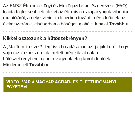
Az ENSZ Élelmezésügyi és Mezőgazdasági Szervezete (FAO)
kiadta legfrissebb jelentését az élelmiszer-alapanyagok világpiaci
mutatójáról, amely szerint októberben tovább mérséklődtek az
élelmiszerárak, elsősorban a bőséges globális kínálat
Tovább »
Kikkel osztozunk a hűtőszekrényen?
A „Ma Te mit eszel?” legfrissebb adásában azt járjuk körül, hogy
vajon az élelmiszereink mellett még kik laknak a
hűtőszekrényben, ha nem vagyunk elég körültekintőek.
Mindemellett
Tovább »
VIDEÓ: VÁR A MAGYAR AGRÁR- ÉS ÉLETTUDOMÁNYI
EGYETEM