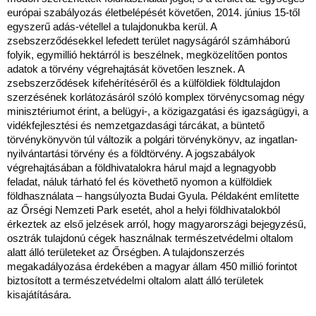
európai szabályozás életbelépését követően, 2014. június 15-től
egyszerű adás-vétellel a tulajdonukba kerül. A
zsebszerződésekkel lefedett terület nagyságáról számháború
folyik, egymillió hektárról is beszélnek, megközelítően pontos
adatok a törvény végrehajtását követően lesznek. A
zsebszerződések kifehérítéséről és a külföldiek földtulajdon
szerzésének korlátozásáról szóló komplex törvénycsomag négy
minisztériumot érint, a belügyi-, a közigazgatási és igazságügyi, a
vidékfejlesztési és nemzetgazdasági tárcákat, a büntető
törvénykönyvön túl változik a polgári törvénykönyv, az ingatlan-
nyilvántartási törvény és a földtörvény. A jogszabályok
végrehajtásában a földhivatalokra hárul majd a legnagyobb
feladat, náluk tárható fel és követhető nyomon a külföldiek
földhasználata – hangsúlyozta Budai Gyula. Példaként említette
az Őrségi Nemzeti Park esetét, ahol a helyi földhivatalokból
érkeztek az első jelzések arról, hogy magyarországi bejegyzésű,
osztrák tulajdonú cégek használnak természetvédelmi oltalom
alatt álló területeket az Őrségben. A tulajdonszerzés
megakadályozása érdekében a magyar állam 450 millió forintot
biztosított a természetvédelmi oltalom alatt álló területek
kisajátítására.