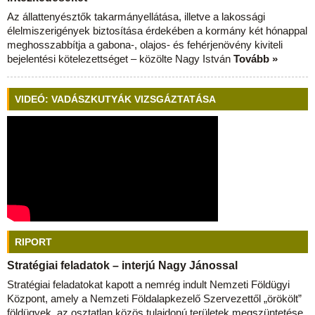
Az állattenyésztők takarmányellátása, illetve a lakossági
élelmiszerigények biztosítása érdekében a kormány két hónappal
meghosszabbítja a gabona-, olajos- és fehérjenövény kiviteli
bejelentési kötelezettséget – közölte Nagy István
Tovább »
VIDEÓ: VADÁSZKUTYÁK VIZSGÁZTATÁSA
RIPORT
Stratégiai feladatok – interjú Nagy Jánossal
Stratégiai feladatokat kapott a nemrég indult Nemzeti Földügyi
Központ, amely a Nemzeti Földalapkezelő Szervezettől „örökölt”
földügyek, az osztatlan közös tulajdonú területek megszüntetése