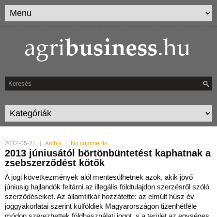
2012-05-21
Archív
No comments
2013 júniusától börtönbüntetést kaphatnak a
zsebszerződést kötők
A jogi következmények alól mentesülhetnek azok, akik jövő
júniusig hajlandók feltárni az illegális földtulajdon szerzésről szóló
szerződéseiket.
Az államtitkár hozzátette: az elmúlt húsz év
joggyakorlatai szerint külföldiek Magyarországon tizenhétféle
módon szerezhettek földhasználati jogot, s a terület az egységes