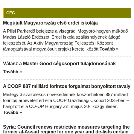
CÉG
Megújult Magyarország első erdei iskolája
A Pilisi Parkerdő befejezte a visegrádi Mogyoró-hegyen működő
Madas László Erdészeti Erdei Iskola szálláshelyének átfogó
fejlesztését. Az Aktív Magyarország Fejlesztési Központ
támogatásával megvalósult projekt keretei között
Tovább »
Válasz a Master Good cégcsoport tulajdonosának
Tovább »
A COOP 887 milliárd forintos forgalmat bonyolított tavaly
Mintegy 3 százalékos növekedésnek köszönhetően 887 milliárd
forintos árbevételt ért el a COOP Gazdasági Csoport 2025-ben –
hangzott el a CO-OP Hungary Zrt. május 20-i közgyűlésén.
Tovább »
Syria: Council renews restrictive measures targeting the
former al-Assad regime for one year and de-lists certain