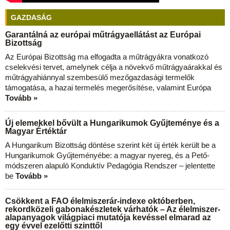
GAZDASÁG
Garantálná az európai műtrágyaellátást az Európai
Bizottság
Az Európai Bizottság ma elfogadta a műtrágyákra vonatkozó
cselekvési tervet, amelynek célja a növekvő műtrágyaárakkal és
műtrágyahiánnyal szembesülő mezőgazdasági termelők
támogatása, a hazai termelés megerősítése, valamint Európa
Tovább »
Új elemekkel bővült a Hungarikumok Gyűjteménye és a
Magyar Értéktár
A Hungarikum Bizottság döntése szerint két új érték került be a
Hungarikumok Gyűjteményébe: a magyar nyereg, és a Pető-
módszeren alapuló Konduktív Pedagógia Rendszer – jelentette
be
Tovább »
Csökkent a FAO élelmiszerár-indexe októberben,
rekordközeli gabonakészletek várhatók – Az élelmiszer-
alapanyagok világpiaci mutatója kevéssel elmarad az
egy évvel ezelőtti szinttől