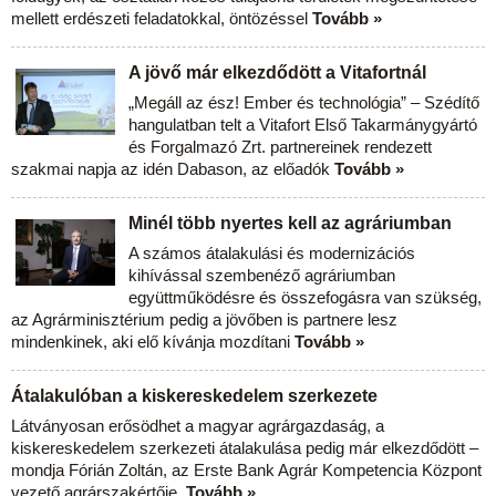
mellett erdészeti feladatokkal, öntözéssel
Tovább »
A jövő már elkezdődött a Vitafortnál
„Megáll az ész! Ember és technológia” – Szédítő
hangulatban telt a Vitafort Első Takarmánygyártó
és Forgalmazó Zrt. partnereinek rendezett
szakmai napja az idén Dabason, az előadók
Tovább »
Minél több nyertes kell az agráriumban
A számos átalakulási és modernizációs
kihívással szembenéző agráriumban
együttműködésre és összefogásra van szükség,
az Agrárminisztérium pedig a jövőben is partnere lesz
mindenkinek, aki elő kívánja mozdítani
Tovább »
Átalakulóban a kiskereskedelem szerkezete
Látványosan erősödhet a magyar agrárgazdaság, a
kiskereskedelem szerkezeti átalakulása pedig már elkezdődött –
mondja Fórián Zoltán, az Erste Bank Agrár Kompetencia Központ
vezető agrárszakértője.
Tovább »