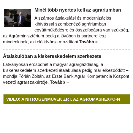
Minél több nyertes kell az agráriumban
A számos átalakulási és modernizációs
kihívással szembenéző agráriumban
együttműködésre és összefogásra van szükség,
az Agrárminisztérium pedig a jövőben is partnere lesz
mindenkinek, aki elő kívánja mozdítani
Tovább »
Átalakulóban a kiskereskedelem szerkezete
Látványosan erősödhet a magyar agrárgazdaság, a
kiskereskedelem szerkezeti átalakulása pedig már elkezdődött –
mondja Fórián Zoltán, az Erste Bank Agrár Kompetencia Központ
vezető agrárszakértője.
Tovább »
VIDEÓ: A NITROGÉNMŰVEK ZRT. AZ AGROMASHEXPO-N