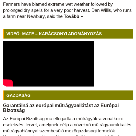
Farmers have blamed extreme wet weather followed by
prolonged dry spells for a very poor harvest. Dan Willis, who runs
a farm near Newbury, said the
Tovább »
VIDEÓ: MATE – KARÁCSONYI ADOMÁNYOZÁS
GAZDASÁG
Garantálná az európai műtrágyaellátást az Európai
Bizottság
Az Európai Bizottság ma elfogadta a műtrágyákra vonatkozó
cselekvési tervet, amelynek célja a növekvő műtrágyaárakkal és
műtrágyahiánnyal szembesülő mezőgazdasági termelők