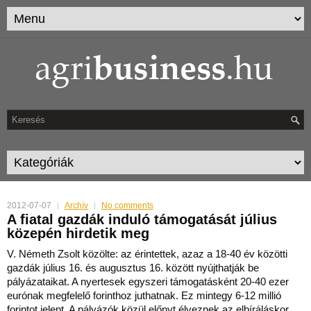
2012-07-07
Archív
No comments
A fiatal gazdák induló támogatását július
közepén hirdetik meg
V. Németh Zsolt közölte: az érintettek, azaz a 18-40 év közötti
gazdák július 16. és augusztus 16. között nyújthatják be
pályázataikat.
A nyertesek egyszeri támogatásként 20-40 ezer
eurónak megfelelő forinthoz juthatnak. Ez mintegy 6-12 millió
forintot jelent. A pályázók közül előnyt élveznek az elbíráláskor