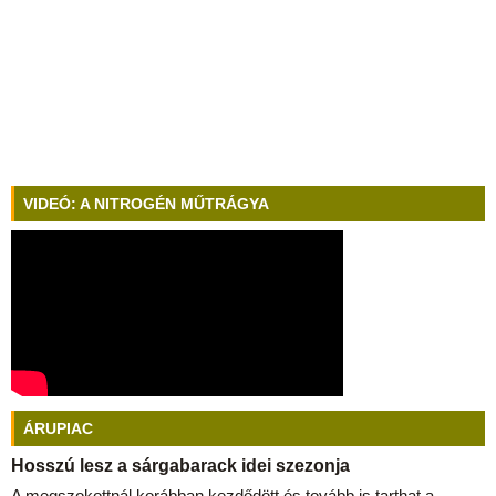
VIDEÓ: A NITROGÉN MŰTRÁGYA
ÁRUPIAC
Hosszú lesz a sárgabarack idei szezonja
A megszokottnál korábban kezdődött és tovább is tarthat a