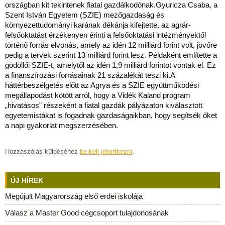
országban kit tekintenek fiatal gazdálkodónak.Gyuricza Csaba, a
Szent István Egyetem (SZIE) mezőgazdaság és
környezettudományi karának dékánja kifejtette, az agrár-
felsőoktatást érzékenyen érinti a felsőoktatási intézményektől
történő forrás elvonás, amely az idén 12 milliárd forint volt, jövőre
pedig a tervek szerint 13 milliárd forint lesz. Példaként említette a
gödöllői SZIE-t, amelytől az idén 1,9 milliárd forintot vontak el. Ez
a finanszírozási forrásainak 21 százalékát teszi ki.A
háttérbeszélgetés előtt az Agrya és a SZIE együttműködési
megállapodást kötött arról, hogy a Vidék Kaland program
„hivatásos” részeként a fiatal gazdák pályázaton kiválasztott
egyetemistákat is fogadnak gazdaságaikban, hogy segítsék őket
a napi gyakorlat megszerzésében.
Hozzászólás küldéséhez
be kell jelentkezni
.
ÚJ HÍREK
Megújult Magyarország első erdei iskolája
Válasz a Master Good cégcsoport tulajdonosának