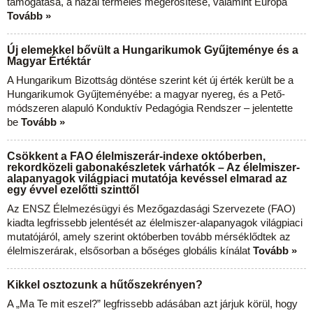
támogatása, a hazai termelés megerősítése, valamint Európa
Tovább »
Új elemekkel bővült a Hungarikumok Gyűjteménye és a
Magyar Értéktár
A Hungarikum Bizottság döntése szerint két új érték került be a
Hungarikumok Gyűjteményébe: a magyar nyereg, és a Pető-
módszeren alapuló Konduktív Pedagógia Rendszer – jelentette
be
Tovább »
Csökkent a FAO élelmiszerár-indexe októberben,
rekordközeli gabonakészletek várhatók – Az élelmiszer-
alapanyagok világpiaci mutatója kevéssel elmarad az
egy évvel ezelőtti szinttől
Az ENSZ Élelmezésügyi és Mezőgazdasági Szervezete (FAO)
kiadta legfrissebb jelentését az élelmiszer-alapanyagok világpiaci
mutatójáról, amely szerint októberben tovább mérséklődtek az
élelmiszerárak, elsősorban a bőséges globális kínálat
Tovább »
Kikkel osztozunk a hűtőszekrényen?
A „Ma Te mit eszel?” legfrissebb adásában azt járjuk körül, hogy