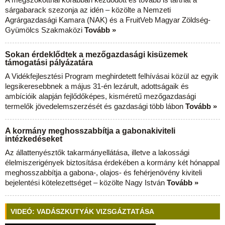
sárgabarack szezonja az idén – közölte a Nemzeti
Agrárgazdasági Kamara (NAK) és a FruitVeb Magyar Zöldség-
Gyümölcs Szakmaközi
Tovább »
Sokan érdeklődtek a mezőgazdasági kisüzemek
támogatási pályázatára
A Vidékfejlesztési Program meghirdetett felhívásai közül az egyik
legsikeresebbnek a május 31-én lezárult, adottságaik és
ambícióik alapján fejlődőképes, kisméretű mezőgazdasági
termelők jövedelemszerzését és gazdasági több lábon
Tovább »
A kormány meghosszabbítja a gabonakiviteli
intézkedéseket
Az állattenyésztők takarmányellátása, illetve a lakossági
élelmiszerigények biztosítása érdekében a kormány két hónappal
meghosszabbítja a gabona-, olajos- és fehérjenövény kiviteli
bejelentési kötelezettséget – közölte Nagy István
Tovább »
VIDEÓ: VADÁSZKUTYÁK VIZSGÁZTATÁSA