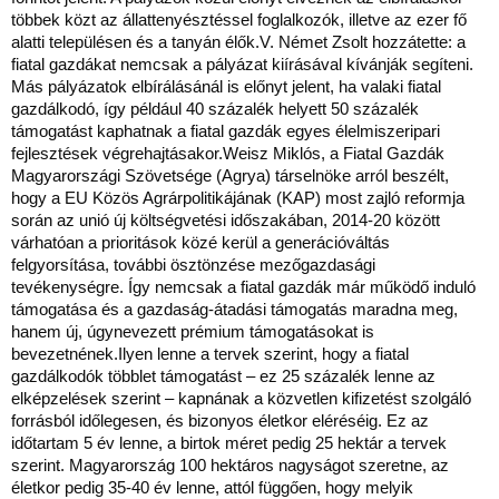
többek közt az állattenyésztéssel foglalkozók, illetve az ezer fő
alatti településen és a tanyán élők.V. Német Zsolt hozzátette: a
fiatal gazdákat nemcsak a pályázat kiírásával kívánják segíteni.
Más pályázatok elbírálásánál is előnyt jelent, ha valaki fiatal
gazdálkodó, így például 40 százalék helyett 50 százalék
támogatást kaphatnak a fiatal gazdák egyes élelmiszeripari
fejlesztések végrehajtásakor.Weisz Miklós, a Fiatal Gazdák
Magyarországi Szövetsége (Agrya) társelnöke arról beszélt,
hogy a EU Közös Agrárpolitikájának (KAP) most zajló reformja
során az unió új költségvetési időszakában, 2014-20 között
várhatóan a prioritások közé kerül a generációváltás
felgyorsítása, további ösztönzése mezőgazdasági
tevékenységre. Így nemcsak a fiatal gazdák már működő induló
támogatása és a gazdaság-átadási támogatás maradna meg,
hanem új, úgynevezett prémium támogatásokat is
bevezetnének.Ilyen lenne a tervek szerint, hogy a fiatal
gazdálkodók többlet támogatást – ez 25 százalék lenne az
elképzelések szerint – kapnának a közvetlen kifizetést szolgáló
forrásból időlegesen, és bizonyos életkor eléréséig. Ez az
időtartam 5 év lenne, a birtok méret pedig 25 hektár a tervek
szerint. Magyarország 100 hektáros nagyságot szeretne, az
életkor pedig 35-40 év lenne, attól függően, hogy melyik