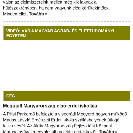
vajon az élelmiszereink mellett még kik laknak a
hűtőszekrényben, ha nem vagyunk elég körültekintőek.
Mindemellett
Tovább »
VIDEÓ: VÁR A MAGYAR AGRÁR- ÉS ÉLETTUDOMÁNYI
EGYETEM
CÉG
Megújult Magyarország első erdei iskolája
A Pilisi Parkerdő befejezte a visegrádi Mogyoró-hegyen működő
Madas László Erdészeti Erdei Iskola szálláshelyének átfogó
fejlesztését. Az Aktív Magyarország Fejlesztési Központ
támogatásával megvalósult projekt keretei között
Tovább »